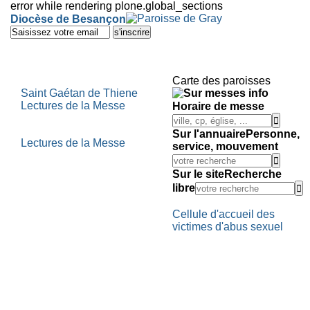
error while rendering plone.global_sections
Outils
Diocèse de Besançon
personnels
Aller
au
contenu.
|
Aller
Carte des paroisses
à
Saint Gaétan de Thiene
la
Lectures de la Messe
Horaire de messe
navigation
Sur l'annuaire
Personne,
Lectures de la Messe
service, mouvement
Sur le site
Recherche
libre
Cellule d'accueil des
victimes d'abus sexuel