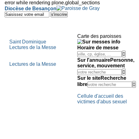
error while rendering plone.global_sections
Outils
Diocèse de Besançon
personnels
Aller
au
contenu.
|
Aller
Carte des paroisses
à
Saint Dominique
la
Lectures de la Messe
Horaire de messe
navigation
Sur l'annuaire
Personne,
Lectures de la Messe
service, mouvement
Sur le site
Recherche
libre
Cellule d'accueil des
victimes d'abus sexuel