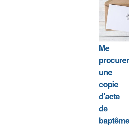
Me
procure
une
copie
d'acte
de
baptême