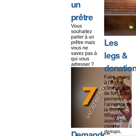
un
prêtre
Vous
souhaitez
parler à un
Les
prêtre mais
vous ne
legs &
savez pas à
qui vous
adresser ?
donatio
Faire un leg
à l'Église,
c'est un acte
de foi ! C'est
permettre
l'annonce de
la Bonne
Nouvelle
aujourd'hui
comme
Demander
demain.