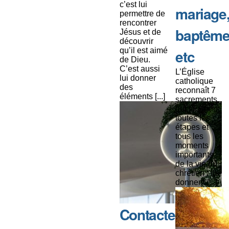
c’est lui
mariage
permettre de
rencontrer
baptême
Jésus et de
découvrir
qu’il est aimé
etc
de Dieu.
C’est aussi
L’Église
lui donner
catholique
des
reconnaît 7
éléments [...]
sacrements
qui touchent
toutes les
étapes et
tous les
moments
importants
de la vie du
chrétien : ils
donnent [...]
Contacter