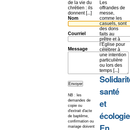
de la vie du
Les
chrétien : ils
offrandes de
donnent [...]
messe,
Nom
comme les
casuels, sont
des dons
Courriel
faits au
prêtre et à
l'Église pour
Message
célébrer à
une intention
particulière
ou lors des
temps [...]
Solidarit
santé
NB : les
et
demandes de
copie ou
d'extrait d'acte
écologie
de baptême,
confirmation ou
En
mariage doivent