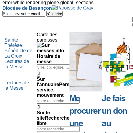
error while rendering plone.global_sections
Outils
Diocèse de Besançon
personnels
Aller
au
contenu.
|
Aller
Carte des
à
Sainte
paroisses
la
Thérèse
navigation
Bénédicte de
La Croix
Horaire de
Lectures de
messe
la Messe
Sur
Lectures de
l'annuaire
Personne,
la Messe
service,
Me
Je fais
mouvement
procurer
un don
Sur le
site
Recherche
une
au
libre