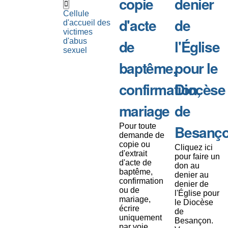
copie
denier
Cellule
d'acte
de
d'accueil des
victimes
de
l'Église
d'abus
sexuel
baptême,
pour le
confirmation,
Diocèse
mariage
de
Pour toute
Besanç
demande de
copie ou
Cliquez ici
d'extrait
pour faire un
d'acte de
don au
baptême,
denier au
confirmation
denier de
ou de
l'Église pour
mariage,
le Diocèse
écrire
de
uniquement
Besançon.
par voie