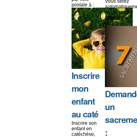
Vous serez
postale à :
automatiquem
dirigé vers la
plateforme
de [...]
Inscrire
mon
Demand
enfant
un
au caté
sacreme
Inscrire son
enfant en
:
catéchèse,