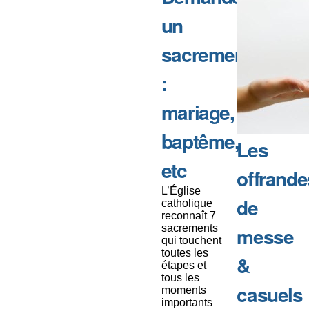
un
sacrement
:
mariage,
baptême,
Les
etc
offrande
L’Église
de
catholique
reconnaît 7
sacrements
messe
qui touchent
toutes les
&
étapes et
tous les
casuels
moments
importants