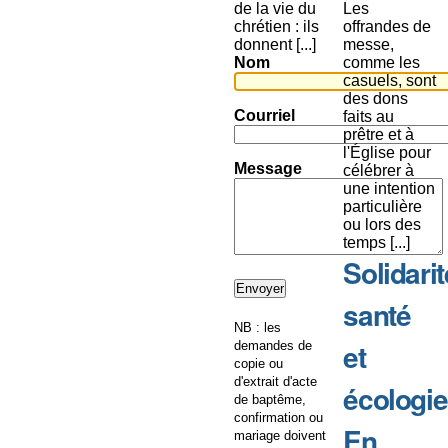
de la vie du
Les
chrétien : ils
offrandes de
donnent [...]
messe,
Nom
comme les
casuels, sont
des dons
Courriel
faits au
prêtre et à
l'Église pour
Message
célébrer à
une intention
particulière
ou lors des
temps [...]
Solidarit
santé
NB : les
et
demandes de
copie ou
d'extrait d'acte
écologie
de baptême,
confirmation ou
En
mariage doivent