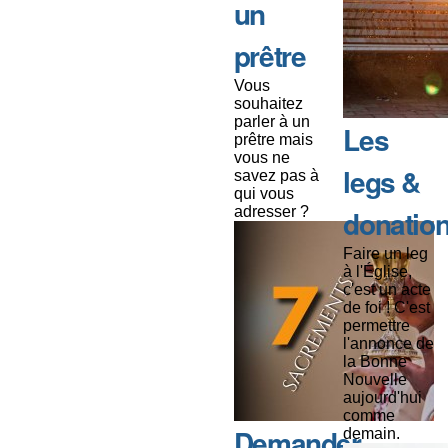
un
prêtre
Vous
souhaitez
parler à un
Les
prêtre mais
vous ne
legs &
savez pas à
qui vous
adresser ?
donatio
Faire un leg
à l'Église,
c'est un acte
de foi ! C'est
permettre
l'annonce de
la Bonne
Nouvelle
aujourd'hui
comme
Demander
demain.