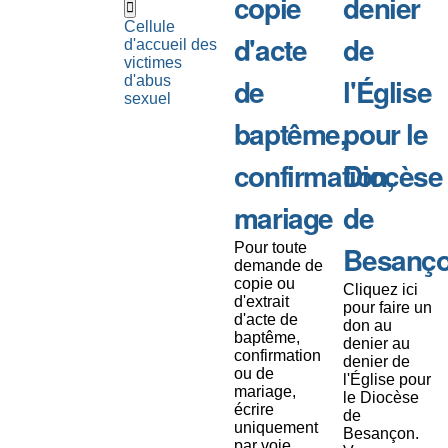
copie
denier
Cellule
d'acte
de
d'accueil des
victimes
de
l'Église
d'abus
sexuel
baptême,
pour le
confirmation,
Diocèse
mariage
de
Pour toute
Besanç
demande de
copie ou
Cliquez ici
d'extrait
pour faire un
d'acte de
don au
baptême,
denier au
confirmation
denier de
ou de
l'Église pour
mariage,
le Diocèse
écrire
de
uniquement
Besançon.
par voie