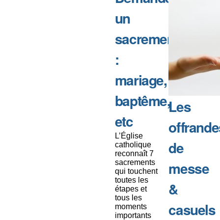
un
sacrement
:
mariage,
baptême,
Les
etc
offrande
L’Église
de
catholique
reconnaît 7
sacrements
messe
qui touchent
toutes les
&
étapes et
tous les
casuels
moments
importants