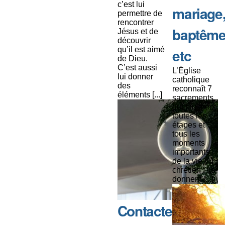
c’est lui
mariage
permettre de
rencontrer
baptême
Jésus et de
découvrir
qu’il est aimé
etc
de Dieu.
C’est aussi
L’Église
lui donner
catholique
des
reconnaît 7
éléments [...]
sacrements
qui touchent
toutes les
étapes et
tous les
moments
importants
de la vie du
chrétien : ils
donnent [...]
Contacter