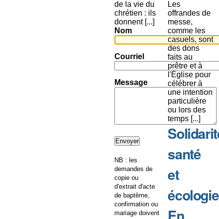
de la vie du
Les
chrétien : ils
offrandes de
donnent [...]
messe,
Nom
comme les
casuels, sont
des dons
Courriel
faits au
prêtre et à
l'Église pour
Message
célébrer à
une intention
particulière
ou lors des
temps [...]
Solidarit
santé
NB : les
et
demandes de
copie ou
d'extrait d'acte
écologie
de baptême,
confirmation ou
En
mariage doivent