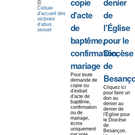
copie
denier
Cellule
d'acte
de
d'accueil des
victimes
de
l'Église
d'abus
sexuel
baptême,
pour le
confirmation,
Diocèse
mariage
de
Pour toute
Besanç
demande de
copie ou
Cliquez ici
d'extrait
pour faire un
d'acte de
don au
baptême,
denier au
confirmation
denier de
ou de
l'Église pour
mariage,
le Diocèse
écrire
de
uniquement
Besançon.
par voie