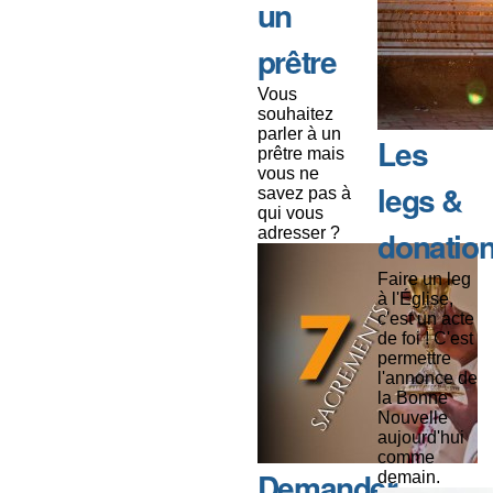
un
prêtre
Vous
souhaitez
parler à un
Les
prêtre mais
vous ne
legs &
savez pas à
qui vous
adresser ?
donatio
Faire un leg
à l'Église,
c'est un acte
de foi ! C'est
permettre
l'annonce de
la Bonne
Nouvelle
aujourd'hui
comme
Demander
demain.