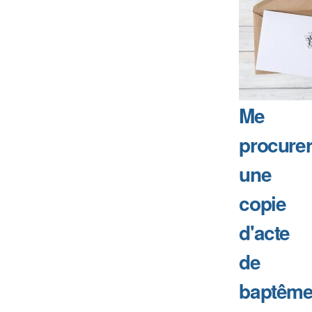
Me
procure
une
copie
d'acte
de
baptême