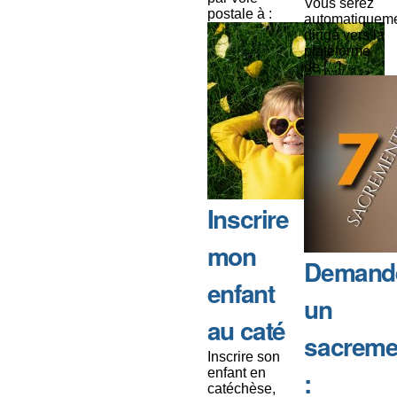
Vous serez
postale à :
automatiquem
dirigé vers la
plateforme
de [...]
Inscrire
mon
Demand
enfant
un
au caté
sacreme
Inscrire son
enfant en
:
catéchèse,