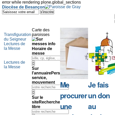
error while rendering plone.global_sections
Outils
Diocèse de Besançon
personnels
Aller
au
contenu.
|
Aller
Carte des
à
Transfiguration
paroisses
la
du Seigneur
navigation
Lectures de
la Messe
Horaire de
messe
Lectures de
la Messe
Sur
l'annuaire
Personne,
service,
Me
Je fais
mouvement
procurer
un don
Sur le
site
Recherche
une
au
libre