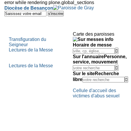
error while rendering plone.global_sections
Outils
Diocèse de Besançon
personnels
Aller
au
contenu.
|
Aller
Carte des paroisses
à
Transfiguration du
la
Seigneur
Horaire de messe
navigation
Lectures de la Messe
Sur l'annuaire
Personne,
service, mouvement
Lectures de la Messe
Sur le site
Recherche
libre
Cellule d'accueil des
victimes d'abus sexuel