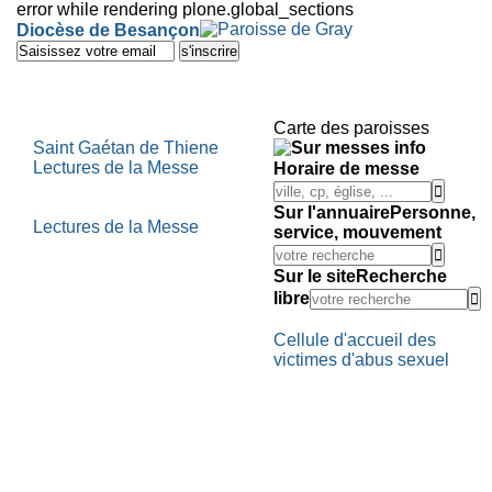
error while rendering plone.global_sections
Outils
Diocèse de Besançon
personnels
Aller
au
contenu.
|
Aller
Carte des paroisses
à
Saint Gaétan de Thiene
la
Lectures de la Messe
Horaire de messe
navigation
Sur l'annuaire
Personne,
Lectures de la Messe
service, mouvement
Sur le site
Recherche
libre
Cellule d'accueil des
victimes d'abus sexuel