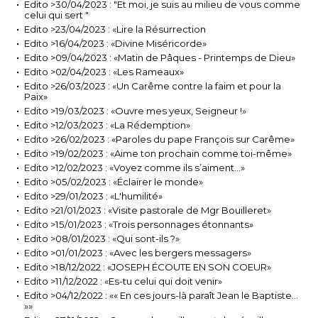
Edito >30/04/2023 : "Et moi, je suis au milieu de vous comme
celui qui sert "
Edito >23/04/2023 : «Lire la Résurrection
Edito >16/04/2023 : «Divine Miséricorde»
Edito >09/04/2023 : «Matin de Pâques - Printemps de Dieu»
Edito >02/04/2023 : «Les Rameaux»
Edito >26/03/2023 : «Un Carême contre la faim et pour la
Paix»
Edito >19/03/2023 : «Ouvre mes yeux, Seigneur !»
Edito >12/03/2023 : «La Rédemption»
Edito >26/02/2023 : «Paroles du pape François sur Carême»
Edito >19/02/2023 : «Aime ton prochain comme toi-même»
Edito >12/02/2023 : «Voyez comme ils s’aiment…»
Edito >05/02/2023 : «Éclairer le monde»
Edito >29/01/2023 : «L'humilité»
Edito >21/01/2023 : «Visite pastorale de Mgr Bouilleret»
Edito >15/01/2023 : «Trois personnages étonnants»
Edito >08/01/2023 : «Qui sont-ils ?»
Edito >01/01/2023 : «Avec les bergers messagers»
Edito >18/12/2022 : «JOSEPH ÉCOUTE EN SON COEUR»
Edito >11/12/2022 : «Es-tu celui qui doit venir»
Edito >04/12/2022 : «« En ces jours-là paraît Jean le Baptiste…
»»