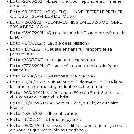
Edito >26/09/2021 : «Ensemble, pour répondre à un même
appel !»
Edito >19/09/2021 : «SI QUELQU' UN VEUT ETRE LE PREMIER,
QU'IL SOIT SERVITEUR DE TOUS»
Edito >12/09/2021 : «CONGRES MISSION LES 2-3 OCTOBRE
2021 À BESANCON»
Edito >25/07/2021 : «Qu’est-ce que les Psaumes révèlent de
Dieu ?»
Edito >18/07/2021 : «La Joie de la Mission»
Edito >11/07/2021 : «Cet été en flanant... rencontrer Ta
présence !»
Edito >04/07/2021 : «Les grandes migrations»
Edito >27/06/2021 : «Faisons nôtres ces paroles du Pape
François »
Edito >20/06/2021 : «Passons sur l'autre rive»
Edito >13/06/2021 : «Nuit et jour, qu’il dorme ou qu’il se lève,
la semence germe et grandit, il ne sait comment.»
Edito >06/06/2021 : « Méditation : Fête du Saint-Sacrement
du Corps et du Sang du Christ»
Edito >30/05/2021 : « Au nom du Père, du Fils, et du Saint
Esprit»
Edito >23/05/2021 : « Ils sont sortis »
Edito >16/05/2021 : « Témoins joyeux »
Edito >09/05/2021 : « Je vous ai dit cela pour que ma joie soit
en vous, et que votre joie soit parfaite »