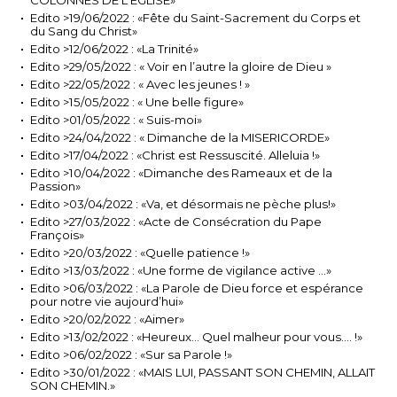
COLONNES DE L'ÉGLISE»
Edito >19/06/2022 : «Fête du Saint-Sacrement du Corps et
du Sang du Christ»
Edito >12/06/2022 : «La Trinité»
Edito >29/05/2022 : « Voir en l’autre la gloire de Dieu »
Edito >22/05/2022 : « Avec les jeunes ! »
Edito >15/05/2022 : « Une belle figure»
Edito >01/05/2022 : « Suis-moi»
Edito >24/04/2022 : « Dimanche de la MISERICORDE»
Edito >17/04/2022 : «Christ est Ressuscité. Alleluia !»
Edito >10/04/2022 : «Dimanche des Rameaux et de la
Passion»
Edito >03/04/2022 : «Va, et désormais ne pèche plus!»
Edito >27/03/2022 : «Acte de Consécration du Pape
François»
Edito >20/03/2022 : «Quelle patience !»
Edito >13/03/2022 : «Une forme de vigilance active ...»
Edito >06/03/2022 : «La Parole de Dieu force et espérance
pour notre vie aujourd’hui»
Edito >20/02/2022 : «Aimer»
Edito >13/02/2022 : «Heureux… Quel malheur pour vous…. !»
Edito >06/02/2022 : «Sur sa Parole !»
Edito >30/01/2022 : «MAIS LUI, PASSANT SON CHEMIN, ALLAIT
SON CHEMIN.»