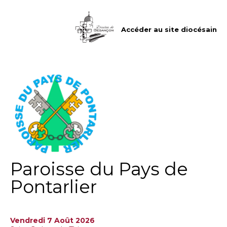
Aller
Outils
au
personnels
contenu.
|
Accéder au site diocésain
Aller
à
la
navigation
Paroisse du Pays de
Pontarlier
Vendredi 7 Août 2026