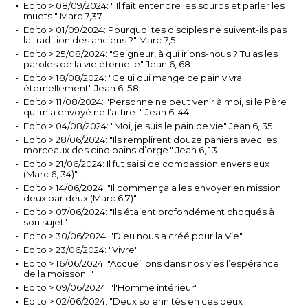
Edito > 08/09/2024: " Il fait entendre les sourds et parler les
muets " Marc 7,37
Edito > 01/09/2024: Pourquoi tes disciples ne suivent-ils pas
la tradition des anciens ?" Marc 7,5
Edito > 25/08/2024: "Seigneur, à qui irions-nous ? Tu as les
paroles de la vie éternelle" Jean 6, 68
Edito > 18/08/2024: "Celui qui mange ce pain vivra
éternellement" Jean 6, 58
Edito > 11/08/2024: "Personne ne peut venir à moi, si le Père
qui m’a envoyé ne l’attire. " Jean 6, 44
Edito > 04/08/2024: "Moi, je suis le pain de vie" Jean 6, 35
Edito > 28/06/2024: "Ils remplirent douze paniers avec les
morceaux des cinq pains d’orge." Jean 6, 13
Edito > 21/06/2024: Il fut saisi de compassion envers eux
(Marc 6, 34)"
Edito > 14/06/2024: "Il commença a les envoyer en mission
deux par deux (Marc 6,7)"
Edito > 07/06/2024: "Ils étaient profondément choqués à
son sujet"
Edito > 30/06/2024: "Dieu nous a créé pour la Vie"
Edito > 23/06/2024: "Vivre"
Edito > 16/06/2024: "Accueillons dans nos vies l’espérance
de la moisson !"
Edito > 09/06/2024: "l'Homme intérieur"
Edito > 02/06/2024: "Deux solennités en ces deux