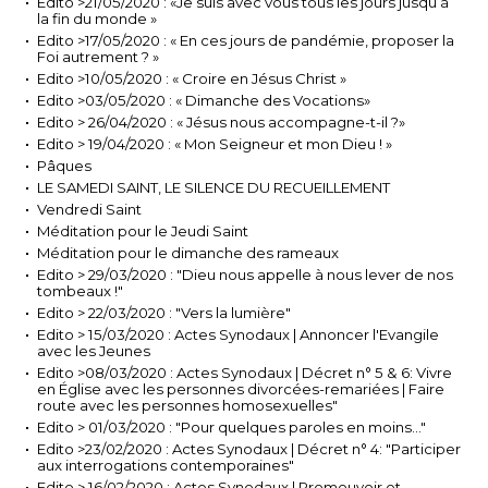
Edito >21/05/2020 : «Je suis avec vous tous les jours jusqu’à
la fin du monde »
Edito >17/05/2020 : « En ces jours de pandémie, proposer la
Foi autrement ? »
Edito >10/05/2020 : « Croire en Jésus Christ »
Edito >03/05/2020 : « Dimanche des Vocations»
Edito > 26/04/2020 : « Jésus nous accompagne-t-il ?»
Edito > 19/04/2020 : « Mon Seigneur et mon Dieu ! »
Pâques
LE SAMEDI SAINT, LE SILENCE DU RECUEILLEMENT
Vendredi Saint
Méditation pour le Jeudi Saint
Méditation pour le dimanche des rameaux
Edito > 29/03/2020 : "Dieu nous appelle à nous lever de nos
tombeaux !"
Edito > 22/03/2020 : "Vers la lumière"
Edito > 15/03/2020 : Actes Synodaux | Annoncer l'Evangile
avec les Jeunes
Edito >08/03/2020 : Actes Synodaux | Décret n° 5 & 6: Vivre
en Église avec les personnes divorcées-remariées | Faire
route avec les personnes homosexuelles"
Edito > 01/03/2020 : "Pour quelques paroles en moins..."
Edito >23/02/2020 : Actes Synodaux | Décret n° 4: "Participer
aux interrogations contemporaines"
Edito > 16/02/2020 : Actes Synodaux | Promouvoir et