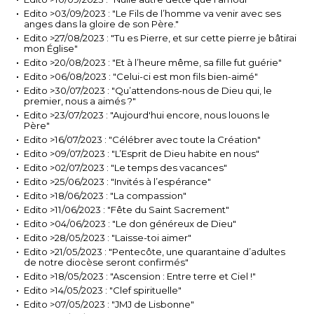
Edito >03/09/2023 : "Le Fils de l’homme va venir avec ses
anges dans la gloire de son Père."
Edito >27/08/2023 : "Tu es Pierre, et sur cette pierre je bâtirai
mon Église"
Edito >20/08/2023 : "Et à l’heure même, sa fille fut guérie"
Edito >06/08/2023 : "Celui-ci est mon fils bien-aimé"
Edito >30/07/2023 : "Qu’attendons-nous de Dieu qui, le
premier, nous a aimés ?"
Edito >23/07/2023 : "Aujourd'hui encore, nous louons le
Père"
Edito >16/07/2023 : "Célébrer avec toute la Création"
Edito >09/07/2023 : "L’Esprit de Dieu habite en nous"
Edito >02/07/2023 : "Le temps des vacances"
Edito >25/06/2023 : "Invités à l’espérance"
Edito >18/06/2023 : "La compassion"
Edito >11/06/2023 : "Fête du Saint Sacrement"
Edito >04/06/2023 : "Le don généreux de Dieu"
Edito >28/05/2023 : "Laisse-toi aimer"
Edito >21/05/2023 : "Pentecôte, une quarantaine d’adultes
de notre diocèse seront confirmés"
Edito >18/05/2023 : "Ascension : Entre terre et Ciel !"
Edito >14/05/2023 : "Clef spirituelle"
Edito >07/05/2023 : "JMJ de Lisbonne"