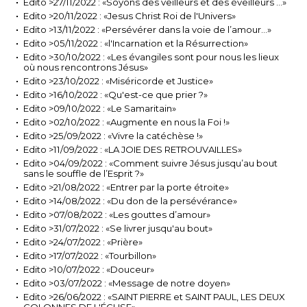
Edito >27/11/2022 : «Soyons des veilleurs et des éveilleurs …»
Edito >20/11/2022 : «Jesus Christ Roi de l'Univers»
Edito >13/11/2022 : «Persévérer dans la voie de l’amour…»
Edito >05/11/2022 : «l'Incarnation et la Résurrection»
Edito >30/10/2022 : «Les évangiles sont pour nous les lieux
où nous rencontrons Jésus»
Edito >23/10/2022 : «Miséricorde et Justice»
Edito >16/10/2022 : «Qu'est-ce que prier ?»
Edito >09/10/2022 : «Le Samaritain»
Edito >02/10/2022 : «Augmente en nous la Foi !»
Edito >25/09/2022 : «Vivre la catéchèse !»
Edito >11/09/2022 : «LA JOIE DES RETROUVAILLES»
Edito >04/09/2022 : «Comment suivre Jésus jusqu’au bout
sans le souffle de l’Esprit ?»
Edito >21/08/2022 : «Entrer par la porte étroite»
Edito >14/08/2022 : «Du don de la persévérance»
Edito >07/08/2022 : «Les gouttes d’amour»
Edito >31/07/2022 : «Se livrer jusqu'au bout»
Edito >24/07/2022 : «Prière»
Edito >17/07/2022 : «Tourbillon»
Edito >10/07/2022 : «Douceur»
Edito >03/07/2022 : «Message de notre doyen»
Edito >26/06/2022 : «SAINT PIERRE et SAINT PAUL, LES DEUX