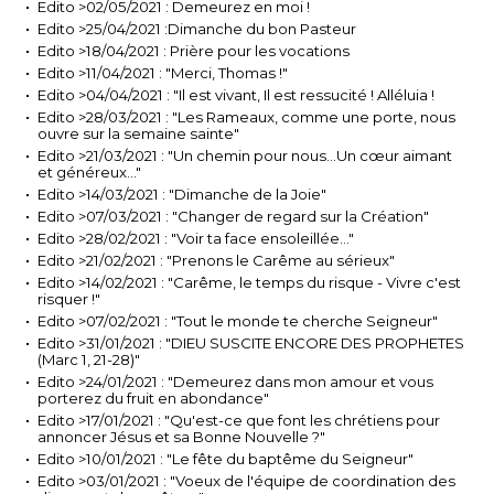
Edito >02/05/2021 : Demeurez en moi !
Edito >25/04/2021 :Dimanche du bon Pasteur
Edito >18/04/2021 : Prière pour les vocations
Edito >11/04/2021 : "Merci, Thomas !"
Edito >04/04/2021 : "Il est vivant, Il est ressucité ! Alléluia !
Edito >28/03/2021 : "Les Rameaux, comme une porte, nous
ouvre sur la semaine sainte"
Edito >21/03/2021 : "Un chemin pour nous…Un cœur aimant
et généreux…"
Edito >14/03/2021 : "Dimanche de la Joie"
Edito >07/03/2021 : "Changer de regard sur la Création"
Edito >28/02/2021 : "Voir ta face ensoleillée…"
Edito >21/02/2021 : "Prenons le Carême au sérieux"
Edito >14/02/2021 : "Carême, le temps du risque - Vivre c'est
risquer !"
Edito >07/02/2021 : "Tout le monde te cherche Seigneur"
Edito >31/01/2021 : "DIEU SUSCITE ENCORE DES PROPHETES
(Marc 1, 21-28)"
Edito >24/01/2021 : "Demeurez dans mon amour et vous
porterez du fruit en abondance"
Edito >17/01/2021 : "Qu'est-ce que font les chrétiens pour
annoncer Jésus et sa Bonne Nouvelle ?"
Edito >10/01/2021 : "Le fête du baptême du Seigneur"
Edito >03/01/2021 : "Voeux de l'équipe de coordination des