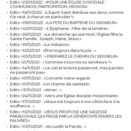
Edito >23/01/2022 : «POUR UNE ÉGLISE SYNODALE :
COMMUNION, PARTICIPATION, MISSION»
Edito >16/01/2022 : «L’Esprit-Saint distribue ses dons, comme
il le veut, à chacun en particulier !»
Edito >09/01/2022 : «LA FETE DU BAPTEME DU SEIGNEUR»
Edito >02/01/2022 : «L'Épiphanie : Fête de la lumière»
Edito >26/12/2021 : «Le dimanche qui suit Noël, l’Église fête la
Sainte Famille : Joseph, Marie, Jésus.»
Edito >19/12/2021 : «La Visitation»
Edito >12/12/2021 : «Être toujours dans la joie…»
Edito >05/12/2021 : « PREPAREZ LE CHEMIN DU SEIGNEUR»
Edito >21/11/2021 : « Sommes-nous rois ou serviteurs ?»
Edito >14/11/2021 : « Le ciel et la terre passeront, mes paroles
ne passeront pas»
Edito >07/11/2021 : «Convertir notre regard»
Edito >01/11/2021 : «Un chemin de sainteté»
Edito >31/10/2021 : «Aimer...»
Edito >24/10/2021 : «Vers une Église disciple-missionnaire»
Edito >17/10/2021 : «Jésus est toujours à nos côtés face à la
souffrance…»
Edito >10/10/2021 : «JÉSUS PROPOSE UNE SAGESSE
PARADOXALE QUI PASSE PAR LA GÉNÉROSITE ENVERS LES
PAUVRES»
Edito >03/10/2021 : «Accueillir la Parole...»