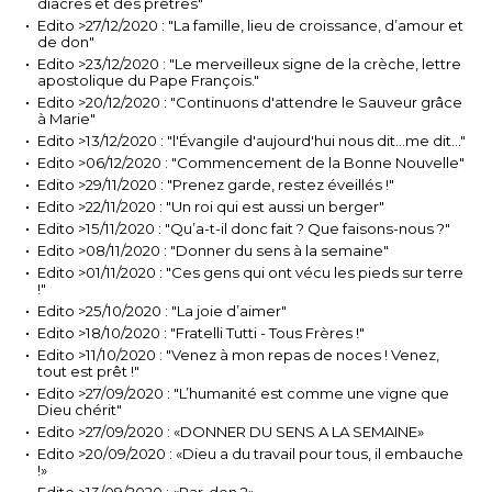
diacres et des prêtres"
Edito >27/12/2020 : "La famille, lieu de croissance, d’amour et
de don"
Edito >23/12/2020 : "Le merveilleux signe de la crèche, lettre
apostolique du Pape François."
Edito >20/12/2020 : "Continuons d'attendre le Sauveur grâce
à Marie"
Edito >13/12/2020 : "l'Évangile d'aujourd'hui nous dit...me dit..."
Edito >06/12/2020 : "Commencement de la Bonne Nouvelle"
Edito >29/11/2020 : "Prenez garde, restez éveillés !"
Edito >22/11/2020 : "Un roi qui est aussi un berger"
Edito >15/11/2020 : "Qu’a-t-il donc fait ? Que faisons-nous ?"
Edito >08/11/2020 : "Donner du sens à la semaine"
Edito >01/11/2020 : "Ces gens qui ont vécu les pieds sur terre
!"
Edito >25/10/2020 : "La joie d’aimer"
Edito >18/10/2020 : "Fratelli Tutti - Tous Frères !"
Edito >11/10/2020 : "Venez à mon repas de noces ! Venez,
tout est prêt !"
Edito >27/09/2020 : "L’humanité est comme une vigne que
Dieu chérit"
Edito >27/09/2020 : «DONNER DU SENS A LA SEMAINE»
Edito >20/09/2020 : «Dieu a du travail pour tous, il embauche
!»