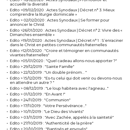
accueillir la diversité
Edito >09/02/2020 : Actes Synodaux | Décret n° 3: Mieux
comprendre la liturgie dominicale »
Edito > 02/02/2020 : Actes Synodaux | Se former pour
annoncer le Christ
Edito >26/01/2020 : Actes Synodaux | Décret n° 2: Vivre des «
Dimanches ensemble »
Edito >19/01/2020 : Actes Synodaux | Décret n° 1 : S’enraciner
dans le Christ en petites communautés fraternelles
Edito >12/01/2020 : "Croire et témoigner en communautés
vivantes fraternelles"
Edito >05/01/2020 : "Quel cadeau allons-nous apporter ?"
Edito > 29/12/2019 : "Sainte Famille"
Edito > 22/12/2019 : "Un double prénom... "
Edito > 15/12/2019 : "Es-tu celui qui doit venir ou devons-nous
en attendre un autre ? "
Edito > 08/12/2019 : "Le loup habitera avec l'agneau..."
Edito > 01/12/2019 : "En Avant !"
Edito > 24/11/2019 : "Communion"
Edito > 17/11/2019 : "Votre Persévérance..."
Edito > 10/11/2019 : "Le Dieu des Vivants"
Edito > 03/11/2019 : "Avec Zachée, appelés à la sainteté"
Edito > 27/10/2019 : "Authenticité de la prière"
Edito > 20/10/2019 : "Baptisés et envoyés"