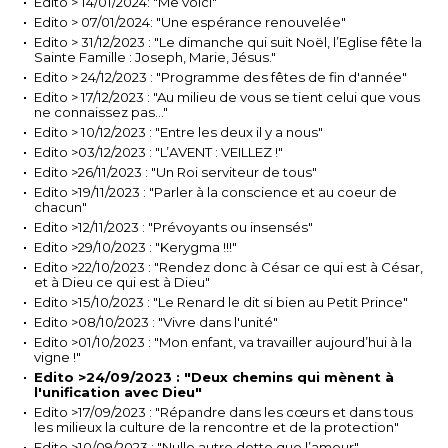
Edito > 14/01/2024: "Me voici"
Edito > 07/01/2024: "Une espérance renouvelée"
Edito > 31/12/2023 : "Le dimanche qui suit Noël, l’Eglise fête la
Sainte Famille : Joseph, Marie, Jésus."
Edito > 24/12/2023 : "Programme des fêtes de fin d'année"
Edito > 17/12/2023 : "Au milieu de vous se tient celui que vous
ne connaissez pas…"
Edito > 10/12/2023 : "Entre les deux il y a nous"
Edito >03/12/2023 : "L’AVENT : VEILLEZ !"
Edito >26/11/2023 : "Un Roi serviteur de tous"
Edito >19/11/2023 : "Parler à la conscience et au coeur de
chacun"
Edito >12/11/2023 : "Prévoyants ou insensés"
Edito >29/10/2023 : "Kerygma !!!"
Edito >22/10/2023 : "Rendez donc à César ce qui est à César,
et à Dieu ce qui est à Dieu"
Edito >15/10/2023 : "Le Renard le dit si bien au Petit Prince"
Edito >08/10/2023 : "Vivre dans l'unité"
Edito >01/10/2023 : "Mon enfant, va travailler aujourd’hui à la
vigne !"
Edito >24/09/2023 : "Deux chemins qui mènent à
l'unification avec Dieu"
Edito >17/09/2023 : "Répandre dans les cœurs et dans tous
les milieux la culture de la rencontre et de la protection"
Edito >10/09/2023 : "Nulle autre dette que l’amour"