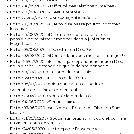
Edito >13/09/2020 : «Par-don ?»
Edito >06/09/2020 : «Difficulté des relations humaines»
Edito >30/08/2020 : «C’est la rentrée !»
Edito >23/08/2020 : «Pour vous, qui suis-je ? »
Edito >16/08/2020 : «Que tout se passe pour toi comme tu
le veux !»
Edito >15/08/2020 : «Dans notre monde actuel, est-il
possible de se laisser emporter dans la jubilation du
Magnificat ? »
Edito >09/08/2020 : «Où est-il, ton Dieu ? »
Edito >02/08/2020 : «Donnez-leur vous-mêmes à manger ! »
Edito >26/07/2020 : «Et nous, que répondrions-nous si Dieu
nous disait : "Demande ce que je dois te donner ?" »
Edito >19/07/2020 : «La Force du Bon Grain"
Edito >12/07/2020 : «La Parole de Dieu !»
Edito >05/07/2020 : «Dieu parle aux tout-petits !»
Solennité des saints Pierre et Paul
Edito >21/06/2020 : «Nous réclamer de toi»
Edito >14/06/2020 : «Sentir la faim»
Edito >07/06/2020 : «Au Nom du Père et du Fils et du Saint
Esprit »
Edito >31/05/2020 : « Soudain un bruit survint du ciel, comme
un violent coup de vent : »
Edito >24/05/2020 : «Le temps de l'absence »