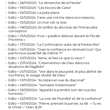
Edito > 26/01/2025: "Le dimanche de la Parole"
Edito > 19/01/2025: "Les Noces de Cana"
Edito > 29/12/2024: La juste place
Edito > 22/12/2024: Faire une crèche dans nos maisons…
Edito > 15/12/2024: Un mot-clé: la Joie
Edito > 08/12/2024: En la fête du diocèse de l’immaculée
conception
Edito > 01/12/2024: Pour « paraître debout devant le Fils de
l’Homme ».
Edito > 17/11/2024: "La Confirmation suite de la Pentecôte"
Edito > 10/11/2024: "Oser la confiance en donnant tout ! Qui
parmi nous aurait fait de même ?!"
Edito > 03/11/2024: "Aime, et fais ce que tu veux !"
Edito > 27/10/2024: "L’intervention de Dieu dans nos
situations de fragilités"
Edito > 20/10/2024: "Voir dans le plus petit, le plus abîmé de
nos frères, le visage révélé de Dieu."
Edito > 13/10/2024: "Acolytes en vue du diaconat"
Edito > 06/10/2024: "Semaine missionnaire"
Edito > 29/09/2024: "Appelés à prendre soin de tous les
hommes…"
Edito > 22/09/2024: "La voie de l'humilité et de la confiance"
Edito > 15/09/2024: "Pierre, prenant la parole, lui dit : « Tu es
le Christ » " Marc 8,29