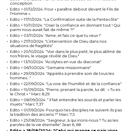
conception
Edito > 01/12/2024: Pour « paraître debout devant le Fils de
l’Homme ».
Edito > 17/11/2024: "La Confirmation suite de la Pentecôte"
Edito > 10/11/2024: "Oser la confiance en donnant tout ! Qui
parmi nous aurait fait de même ?!"
Edito > 03/11/2024: "Aime, et fais ce que tu veux !"
Edito > 27/10/2024: "L’intervention de Dieu dans nos
situations de fragilités"
Edito > 20/10/2024: "Voir dans le plus petit, le plus abîmé de
nos frères, le visage révélé de Dieu."
Edito > 13/10/2024: "Acolytes en vue du diaconat"
Edito > 06/10/2024: "Semaine missionnaire"
Edito > 29/09/2024: "Appelés à prendre soin de tous les
hommes…"
Edito > 22/09/2024: "La voie de l'humilité et de la confiance"
Edito > 15/09/2024: "Pierre, prenant la parole, lui dit : « Tu es
le Christ » " Marc 8,29
Edito > 08/09/2024: " Il fait entendre les sourds et parler les
muets " Marc 7,37
Edito > 01/09/2024: Pourquoi tes disciples ne suivent-ils pas
la tradition des anciens ?" Marc 7,5
Edito > 25/08/2024: "Seigneur, à qui irions-nous ? Tu as les
paroles de la vie éternelle" Jean 6, 68
Edito > 18/08/2024: "Celui qui mange ce pain vivra