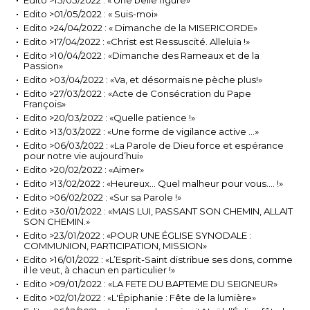
Edito >15/05/2022 : « Une belle figure»
Edito >01/05/2022 : « Suis-moi»
Edito >24/04/2022 : « Dimanche de la MISERICORDE»
Edito >17/04/2022 : «Christ est Ressuscité. Alleluia !»
Edito >10/04/2022 : «Dimanche des Rameaux et de la
Passion»
Edito >03/04/2022 : «Va, et désormais ne pèche plus!»
Edito >27/03/2022 : «Acte de Consécration du Pape
François»
Edito >20/03/2022 : «Quelle patience !»
Edito >13/03/2022 : «Une forme de vigilance active ...»
Edito >06/03/2022 : «La Parole de Dieu force et espérance
pour notre vie aujourd’hui»
Edito >20/02/2022 : «Aimer»
Edito >13/02/2022 : «Heureux… Quel malheur pour vous…. !»
Edito >06/02/2022 : «Sur sa Parole !»
Edito >30/01/2022 : «MAIS LUI, PASSANT SON CHEMIN, ALLAIT
SON CHEMIN.»
Edito >23/01/2022 : «POUR UNE ÉGLISE SYNODALE :
COMMUNION, PARTICIPATION, MISSION»
Edito >16/01/2022 : «L’Esprit-Saint distribue ses dons, comme
il le veut, à chacun en particulier !»
Edito >09/01/2022 : «LA FETE DU BAPTEME DU SEIGNEUR»
Edito >02/01/2022 : «L'Épiphanie : Fête de la lumière»