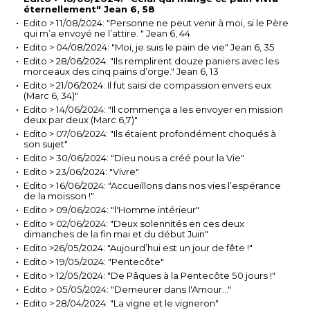
éternellement" Jean 6, 58
Edito > 11/08/2024: "Personne ne peut venir à moi, si le Père
qui m’a envoyé ne l’attire. " Jean 6, 44
Edito > 04/08/2024: "Moi, je suis le pain de vie" Jean 6, 35
Edito > 28/06/2024: "Ils remplirent douze paniers avec les
morceaux des cinq pains d’orge." Jean 6, 13
Edito > 21/06/2024: Il fut saisi de compassion envers eux
(Marc 6, 34)"
Edito > 14/06/2024: "Il commença a les envoyer en mission
deux par deux (Marc 6,7)"
Edito > 07/06/2024: "Ils étaient profondément choqués à
son sujet"
Edito > 30/06/2024: "Dieu nous a créé pour la Vie"
Edito > 23/06/2024: "Vivre"
Edito > 16/06/2024: "Accueillons dans nos vies l’espérance
de la moisson !"
Edito > 09/06/2024: "l'Homme intérieur"
Edito > 02/06/2024: "Deux solennités en ces deux
dimanches de la fin mai et du début Juin"
Edito >26/05/2024: "Aujourd’hui est un jour de fête !"
Edito > 19/05/2024: "Pentecôte"
Edito > 12/05/2024: "De Pâques à la Pentecôte 50 jours !"
Edito > 05/05/2024: "Demeurer dans l'Amour..."
Edito > 28/04/2024: "La vigne et le vigneron"