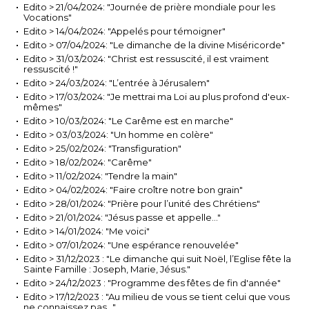
Edito > 21/04/2024: "Journée de prière mondiale pour les
Vocations"
Edito > 14/04/2024: "Appelés pour témoigner"
Edito > 07/04/2024: "Le dimanche de la divine Miséricorde"
Edito > 31/03/2024: "Christ est ressuscité, il est vraiment
ressuscité !"
Edito > 24/03/2024: "L’entrée à Jérusalem"
Edito > 17/03/2024: "Je mettrai ma Loi au plus profond d'eux-
mêmes"
Edito > 10/03/2024: "Le Carême est en marche"
Edito > 03/03/2024: "Un homme en colère"
Edito > 25/02/2024: "Transfiguration"
Edito > 18/02/2024: "Carême"
Edito > 11/02/2024: "Tendre la main"
Edito > 04/02/2024: "Faire croître notre bon grain"
Edito > 28/01/2024: "Prière pour l’unité des Chrétiens"
Edito > 21/01/2024: "Jésus passe et appelle…"
Edito > 14/01/2024: "Me voici"
Edito > 07/01/2024: "Une espérance renouvelée"
Edito > 31/12/2023 : "Le dimanche qui suit Noël, l’Eglise fête la
Sainte Famille : Joseph, Marie, Jésus."
Edito > 24/12/2023 : "Programme des fêtes de fin d'année"
Edito > 17/12/2023 : "Au milieu de vous se tient celui que vous
ne connaissez pas…"