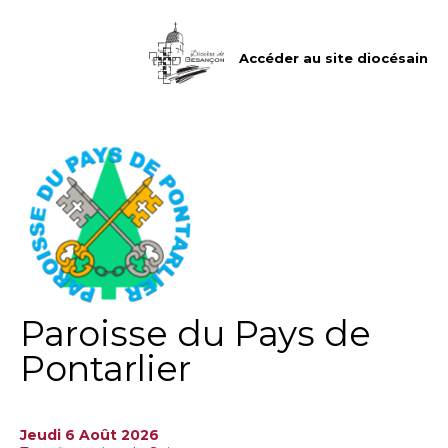
Aller
Outils
au
personnels
contenu.
|
Accéder au site diocésain
Aller
à
la
navigation
Paroisse du Pays de
Pontarlier
Jeudi 6 Août 2026