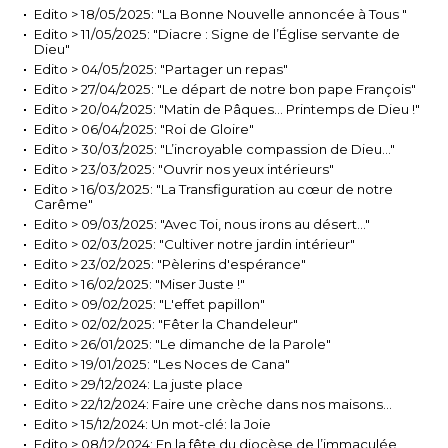
Edito > 18/05/2025: "La Bonne Nouvelle annoncée à Tous "
Edito > 11/05/2025: "Diacre : Signe de l’Église servante de
Dieu"
Edito > 04/05/2025: "Partager un repas"
Edito > 27/04/2025: "Le départ de notre bon pape François"
Edito > 20/04/2025: "Matin de Pâques… Printemps de Dieu !"
Edito > 06/04/2025: "Roi de Gloire"
Edito > 30/03/2025: "L’incroyable compassion de Dieu…"
Edito > 23/03/2025: "Ouvrir nos yeux intérieurs"
Edito > 16/03/2025: "La Transfiguration au cœur de notre
Carême"
Edito > 09/03/2025: "Avec Toi, nous irons au désert…"
Edito > 02/03/2025: "Cultiver notre jardin intérieur"
Edito > 23/02/2025: "Pèlerins d'espérance"
Edito > 16/02/2025: "Miser Juste !"
Edito > 09/02/2025: "L'effet papillon"
Edito > 02/02/2025: "Fêter la Chandeleur"
Edito > 26/01/2025: "Le dimanche de la Parole"
Edito > 19/01/2025: "Les Noces de Cana"
Edito > 29/12/2024: La juste place
Edito > 22/12/2024: Faire une crèche dans nos maisons…
Edito > 15/12/2024: Un mot-clé: la Joie
Edito > 08/12/2024: En la fête du diocèse de l’immaculée