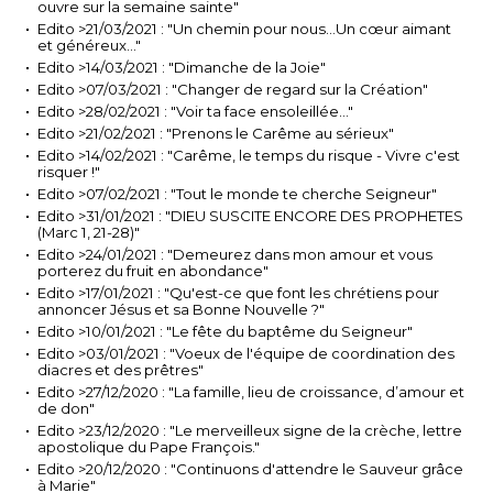
ouvre sur la semaine sainte"
Edito >21/03/2021 : "Un chemin pour nous…Un cœur aimant
et généreux…"
Edito >14/03/2021 : "Dimanche de la Joie"
Edito >07/03/2021 : "Changer de regard sur la Création"
Edito >28/02/2021 : "Voir ta face ensoleillée…"
Edito >21/02/2021 : "Prenons le Carême au sérieux"
Edito >14/02/2021 : "Carême, le temps du risque - Vivre c'est
risquer !"
Edito >07/02/2021 : "Tout le monde te cherche Seigneur"
Edito >31/01/2021 : "DIEU SUSCITE ENCORE DES PROPHETES
(Marc 1, 21-28)"
Edito >24/01/2021 : "Demeurez dans mon amour et vous
porterez du fruit en abondance"
Edito >17/01/2021 : "Qu'est-ce que font les chrétiens pour
annoncer Jésus et sa Bonne Nouvelle ?"
Edito >10/01/2021 : "Le fête du baptême du Seigneur"
Edito >03/01/2021 : "Voeux de l'équipe de coordination des
diacres et des prêtres"
Edito >27/12/2020 : "La famille, lieu de croissance, d’amour et
de don"
Edito >23/12/2020 : "Le merveilleux signe de la crèche, lettre
apostolique du Pape François."
Edito >20/12/2020 : "Continuons d'attendre le Sauveur grâce
à Marie"