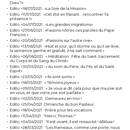
Dieu ?»
Edito >18/07/2021 : «La Joie de la Mission»
Edito >11/07/2021 : «Cet été en flanant... rencontrer Ta
présence !»
Edito >04/07/2021 : «Les grandes migrations»
Edito >27/06/2021 : «Faisons nôtres ces paroles du Pape
François »
Edito >20/06/2021 : «Passons sur l'autre rive»
Edito >13/06/2021 : «Nuit et jour, qu’il dorme ou qu’il se lève,
la semence germe et grandit, il ne sait comment.»
Edito >06/06/2021 : « Méditation : Fête du Saint-Sacrement
du Corps et du Sang du Christ»
Edito >30/05/2021 : « Au nom du Père, du Fils, et du Saint
Esprit»
Edito >23/05/2021 : « Ils sont sortis »
Edito >16/05/2021 : « Témoins joyeux »
Edito >09/05/2021 : « Je vous ai dit cela pour que ma joie soit
en vous, et que votre joie soit parfaite »
Edito >02/05/2021 : Demeurez en moi !
Edito >25/04/2021 :Dimanche du bon Pasteur
Edito >18/04/2021 : Prière pour les vocations
Edito >11/04/2021 : "Merci, Thomas !"
Edito >04/04/2021 : "Il est vivant, Il est ressucité ! Alléluia !
Edito >28/03/2021 : "Les Rameaux, comme une porte, nous