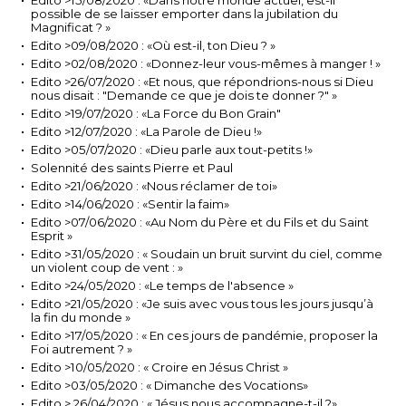
Edito >15/08/2020 : «Dans notre monde actuel, est-il
possible de se laisser emporter dans la jubilation du
Magnificat ? »
Edito >09/08/2020 : «Où est-il, ton Dieu ? »
Edito >02/08/2020 : «Donnez-leur vous-mêmes à manger ! »
Edito >26/07/2020 : «Et nous, que répondrions-nous si Dieu
nous disait : "Demande ce que je dois te donner ?" »
Edito >19/07/2020 : «La Force du Bon Grain"
Edito >12/07/2020 : «La Parole de Dieu !»
Edito >05/07/2020 : «Dieu parle aux tout-petits !»
Solennité des saints Pierre et Paul
Edito >21/06/2020 : «Nous réclamer de toi»
Edito >14/06/2020 : «Sentir la faim»
Edito >07/06/2020 : «Au Nom du Père et du Fils et du Saint
Esprit »
Edito >31/05/2020 : « Soudain un bruit survint du ciel, comme
un violent coup de vent : »
Edito >24/05/2020 : «Le temps de l'absence »
Edito >21/05/2020 : «Je suis avec vous tous les jours jusqu’à
la fin du monde »
Edito >17/05/2020 : « En ces jours de pandémie, proposer la
Foi autrement ? »
Edito >10/05/2020 : « Croire en Jésus Christ »
Edito >03/05/2020 : « Dimanche des Vocations»
Edito > 26/04/2020 : « Jésus nous accompagne-t-il ?»