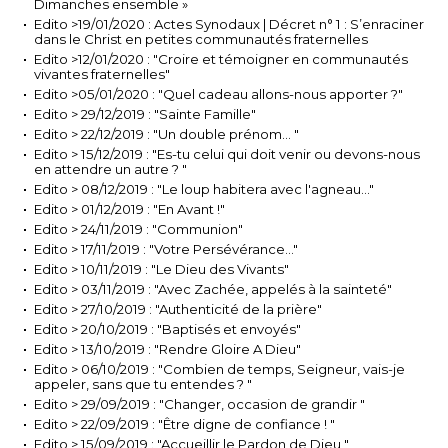
Dimanches ensemble »
Edito >19/01/2020 : Actes Synodaux | Décret n° 1 : S’enraciner
dans le Christ en petites communautés fraternelles
Edito >12/01/2020 : "Croire et témoigner en communautés
vivantes fraternelles"
Edito >05/01/2020 : "Quel cadeau allons-nous apporter ?"
Edito > 29/12/2019 : "Sainte Famille"
Edito > 22/12/2019 : "Un double prénom... "
Edito > 15/12/2019 : "Es-tu celui qui doit venir ou devons-nous
en attendre un autre ? "
Edito > 08/12/2019 : "Le loup habitera avec l'agneau..."
Edito > 01/12/2019 : "En Avant !"
Edito > 24/11/2019 : "Communion"
Edito > 17/11/2019 : "Votre Persévérance..."
Edito > 10/11/2019 : "Le Dieu des Vivants"
Edito > 03/11/2019 : "Avec Zachée, appelés à la sainteté"
Edito > 27/10/2019 : "Authenticité de la prière"
Edito > 20/10/2019 : "Baptisés et envoyés"
Edito > 13/10/2019 : "Rendre Gloire A Dieu"
Edito > 06/10/2019 : "Combien de temps, Seigneur, vais-je
appeler, sans que tu entendes ? "
Edito > 29/09/2019 : "Changer, occasion de grandir "
Edito > 22/09/2019 : "Être digne de confiance ! "
Edito > 15/09/2019 : "Accueillir le Pardon de Dieu "