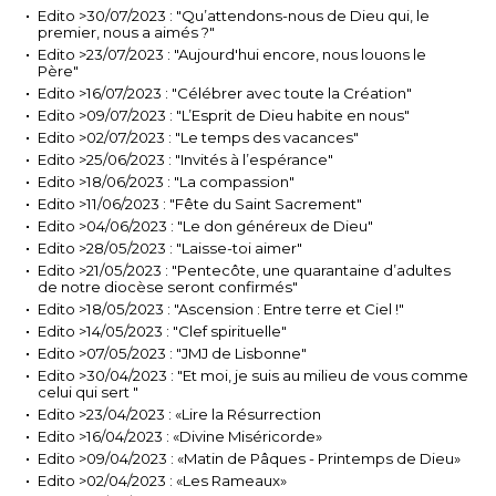
Edito >30/07/2023 : "Qu’attendons-nous de Dieu qui, le
premier, nous a aimés ?"
Edito >23/07/2023 : "Aujourd'hui encore, nous louons le
Père"
Edito >16/07/2023 : "Célébrer avec toute la Création"
Edito >09/07/2023 : "L’Esprit de Dieu habite en nous"
Edito >02/07/2023 : "Le temps des vacances"
Edito >25/06/2023 : "Invités à l’espérance"
Edito >18/06/2023 : "La compassion"
Edito >11/06/2023 : "Fête du Saint Sacrement"
Edito >04/06/2023 : "Le don généreux de Dieu"
Edito >28/05/2023 : "Laisse-toi aimer"
Edito >21/05/2023 : "Pentecôte, une quarantaine d’adultes
de notre diocèse seront confirmés"
Edito >18/05/2023 : "Ascension : Entre terre et Ciel !"
Edito >14/05/2023 : "Clef spirituelle"
Edito >07/05/2023 : "JMJ de Lisbonne"
Edito >30/04/2023 : "Et moi, je suis au milieu de vous comme
celui qui sert "
Edito >23/04/2023 : «Lire la Résurrection
Edito >16/04/2023 : «Divine Miséricorde»
Edito >09/04/2023 : «Matin de Pâques - Printemps de Dieu»
Edito >02/04/2023 : «Les Rameaux»