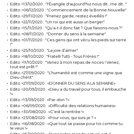
Edito >13/12/2020 : "l'Évangile d'aujourd'hui nous dit...me dit..."
Edito >06/12/2020 : "Commencement de la Bonne Nouvelle"
Edito >29/11/2020 : "Prenez garde, restez éveillés !"
Edito >22/11/2020 : "Un roi qui est aussi un berger"
Edito >15/11/2020 : "Qu’a-t-il donc fait ? Que faisons-nous ?"
Edito >08/11/2020 : "Donner du sens à la semaine"
Edito >01/11/2020 : "Ces gens qui ont vécu les pieds sur terre
!"
Edito >25/10/2020 : "La joie d’aimer"
Edito >18/10/2020 : "Fratelli Tutti - Tous Frères !"
Edito >11/10/2020 : "Venez à mon repas de noces ! Venez,
tout est prêt !"
Edito >27/09/2020 : "L’humanité est comme une vigne que
Dieu chérit"
Edito >27/09/2020 : «DONNER DU SENS A LA SEMAINE»
Edito >20/09/2020 : «Dieu a du travail pour tous, il embauche
!»
Edito >13/09/2020 : «Par-don ?»
Edito >06/09/2020 : «Difficulté des relations humaines»
Edito >30/08/2020 : «C’est la rentrée !»
Edito >23/08/2020 : «Pour vous, qui suis-je ? »
Edito >16/08/2020 : «Que tout se passe pour toi comme tu
le veux !»