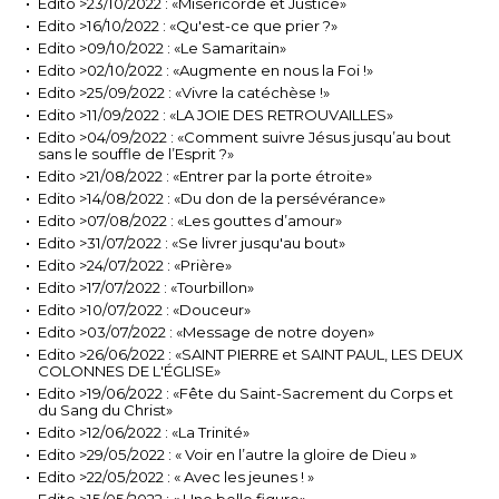
Edito >23/10/2022 : «Miséricorde et Justice»
Edito >16/10/2022 : «Qu'est-ce que prier ?»
Edito >09/10/2022 : «Le Samaritain»
Edito >02/10/2022 : «Augmente en nous la Foi !»
Edito >25/09/2022 : «Vivre la catéchèse !»
Edito >11/09/2022 : «LA JOIE DES RETROUVAILLES»
Edito >04/09/2022 : «Comment suivre Jésus jusqu’au bout
sans le souffle de l’Esprit ?»
Edito >21/08/2022 : «Entrer par la porte étroite»
Edito >14/08/2022 : «Du don de la persévérance»
Edito >07/08/2022 : «Les gouttes d’amour»
Edito >31/07/2022 : «Se livrer jusqu'au bout»
Edito >24/07/2022 : «Prière»
Edito >17/07/2022 : «Tourbillon»
Edito >10/07/2022 : «Douceur»
Edito >03/07/2022 : «Message de notre doyen»
Edito >26/06/2022 : «SAINT PIERRE et SAINT PAUL, LES DEUX
COLONNES DE L'ÉGLISE»
Edito >19/06/2022 : «Fête du Saint-Sacrement du Corps et
du Sang du Christ»
Edito >12/06/2022 : «La Trinité»
Edito >29/05/2022 : « Voir en l’autre la gloire de Dieu »
Edito >22/05/2022 : « Avec les jeunes ! »