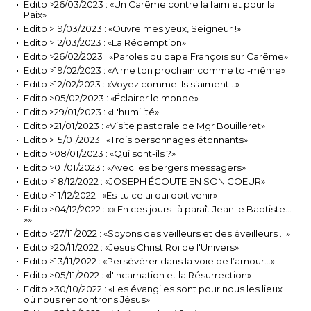
Edito >26/03/2023 : «Un Carême contre la faim et pour la
Paix»
Edito >19/03/2023 : «Ouvre mes yeux, Seigneur !»
Edito >12/03/2023 : «La Rédemption»
Edito >26/02/2023 : «Paroles du pape François sur Carême»
Edito >19/02/2023 : «Aime ton prochain comme toi-même»
Edito >12/02/2023 : «Voyez comme ils s’aiment…»
Edito >05/02/2023 : «Éclairer le monde»
Edito >29/01/2023 : «L'humilité»
Edito >21/01/2023 : «Visite pastorale de Mgr Bouilleret»
Edito >15/01/2023 : «Trois personnages étonnants»
Edito >08/01/2023 : «Qui sont-ils ?»
Edito >01/01/2023 : «Avec les bergers messagers»
Edito >18/12/2022 : «JOSEPH ÉCOUTE EN SON COEUR»
Edito >11/12/2022 : «Es-tu celui qui doit venir»
Edito >04/12/2022 : «« En ces jours-là paraît Jean le Baptiste…
»»
Edito >27/11/2022 : «Soyons des veilleurs et des éveilleurs …»
Edito >20/11/2022 : «Jesus Christ Roi de l'Univers»
Edito >13/11/2022 : «Persévérer dans la voie de l’amour…»
Edito >05/11/2022 : «l'Incarnation et la Résurrection»
Edito >30/10/2022 : «Les évangiles sont pour nous les lieux
où nous rencontrons Jésus»