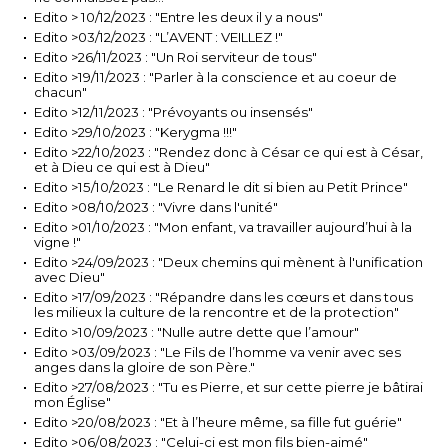
Edito > 10/12/2023 : "Entre les deux il y a nous"
Edito >03/12/2023 : "L’AVENT : VEILLEZ !"
Edito >26/11/2023 : "Un Roi serviteur de tous"
Edito >19/11/2023 : "Parler à la conscience et au coeur de
chacun"
Edito >12/11/2023 : "Prévoyants ou insensés"
Edito >29/10/2023 : "Kerygma !!!"
Edito >22/10/2023 : "Rendez donc à César ce qui est à César,
et à Dieu ce qui est à Dieu"
Edito >15/10/2023 : "Le Renard le dit si bien au Petit Prince"
Edito >08/10/2023 : "Vivre dans l'unité"
Edito >01/10/2023 : "Mon enfant, va travailler aujourd’hui à la
vigne !"
Edito >24/09/2023 : "Deux chemins qui mènent à l'unification
avec Dieu"
Edito >17/09/2023 : "Répandre dans les cœurs et dans tous
les milieux la culture de la rencontre et de la protection"
Edito >10/09/2023 : "Nulle autre dette que l’amour"
Edito >03/09/2023 : "Le Fils de l’homme va venir avec ses
anges dans la gloire de son Père."
Edito >27/08/2023 : "Tu es Pierre, et sur cette pierre je bâtirai
mon Église"
Edito >20/08/2023 : "Et à l’heure même, sa fille fut guérie"
Edito >06/08/2023 : "Celui-ci est mon fils bien-aimé"