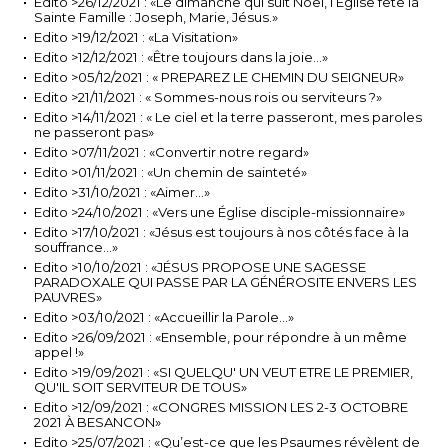
Edito >26/12/2021 : «Le dimanche qui suit Noël, l’Église fête la
Sainte Famille : Joseph, Marie, Jésus.»
Edito >19/12/2021 : «La Visitation»
Edito >12/12/2021 : «Être toujours dans la joie…»
Edito >05/12/2021 : « PREPAREZ LE CHEMIN DU SEIGNEUR»
Edito >21/11/2021 : « Sommes-nous rois ou serviteurs ?»
Edito >14/11/2021 : « Le ciel et la terre passeront, mes paroles
ne passeront pas»
Edito >07/11/2021 : «Convertir notre regard»
Edito >01/11/2021 : «Un chemin de sainteté»
Edito >31/10/2021 : «Aimer...»
Edito >24/10/2021 : «Vers une Église disciple-missionnaire»
Edito >17/10/2021 : «Jésus est toujours à nos côtés face à la
souffrance…»
Edito >10/10/2021 : «JÉSUS PROPOSE UNE SAGESSE
PARADOXALE QUI PASSE PAR LA GÉNÉROSITE ENVERS LES
PAUVRES»
Edito >03/10/2021 : «Accueillir la Parole...»
Edito >26/09/2021 : «Ensemble, pour répondre à un même
appel !»
Edito >19/09/2021 : «SI QUELQU' UN VEUT ETRE LE PREMIER,
QU'IL SOIT SERVITEUR DE TOUS»
Edito >12/09/2021 : «CONGRES MISSION LES 2-3 OCTOBRE
2021 À BESANCON»
Edito >25/07/2021 : «Qu’est-ce que les Psaumes révèlent de