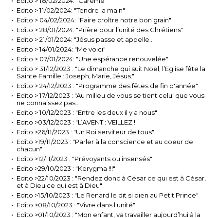
Edito > 18/02/2024: "Carême"
Edito > 11/02/2024: "Tendre la main"
Edito > 04/02/2024: "Faire croître notre bon grain"
Edito > 28/01/2024: "Prière pour l’unité des Chrétiens"
Edito > 21/01/2024: "Jésus passe et appelle…"
Edito > 14/01/2024: "Me voici"
Edito > 07/01/2024: "Une espérance renouvelée"
Edito > 31/12/2023 : "Le dimanche qui suit Noël, l’Eglise fête la
Sainte Famille : Joseph, Marie, Jésus."
Edito > 24/12/2023 : "Programme des fêtes de fin d'année"
Edito > 17/12/2023 : "Au milieu de vous se tient celui que vous
ne connaissez pas…"
Edito > 10/12/2023 : "Entre les deux il y a nous"
Edito >03/12/2023 : "L’AVENT : VEILLEZ !"
Edito >26/11/2023 : "Un Roi serviteur de tous"
Edito >19/11/2023 : "Parler à la conscience et au coeur de
chacun"
Edito >12/11/2023 : "Prévoyants ou insensés"
Edito >29/10/2023 : "Kerygma !!!"
Edito >22/10/2023 : "Rendez donc à César ce qui est à César,
et à Dieu ce qui est à Dieu"
Edito >15/10/2023 : "Le Renard le dit si bien au Petit Prince"
Edito >08/10/2023 : "Vivre dans l'unité"
Edito >01/10/2023 : "Mon enfant, va travailler aujourd’hui à la