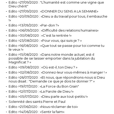
Edito >27/09/2020 : "L’humanité est comme une vigne que
Dieu chérit"
Edito >27/09/2020 : «DONNER DU SENS A LA SEMAINE»
Edito >20/09/2020 : «Dieu a du travail pour tous, il embauche
!»
Edito >13/09/2020 : «Par-don ?»
Edito >06/09/2020 : «Difficulté des relations humaines»
Edito >30/08/2020 : «C’est la rentrée !»
Edito >23/08/2020 : «Pour vous, qui suis-je ? »
Edito >16/08/2020 : «Que tout se passe pour toi comme tu
le veux !»
Edito >15/08/2020 : «Dans notre monde actuel, est-il
possible de se laisser emporter dans la jubilation du
Magnificat ? »
Edito >09/08/2020 : «Où est-il, ton Dieu ? »
Edito >02/08/2020 : «Donnez-leur vous-mêmes à manger ! »
Edito >26/07/2020 : «Et nous, que répondrions-nous si Dieu
nous disait : "Demande ce que je dois te donner ?" »
Edito >19/07/2020 : «La Force du Bon Grain"
Edito >12/07/2020 : «La Parole de Dieu !»
Edito >05/07/2020 : «Dieu parle aux tout-petits !»
Solennité des saints Pierre et Paul
Edito >21/06/2020 : «Nous réclamer de toi»
Edito >14/06/2020 : «Sentir la faim»