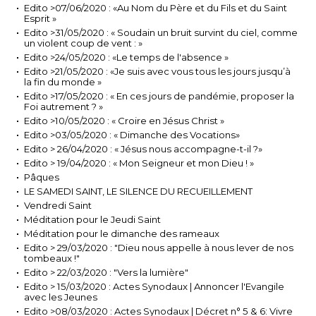
Edito >07/06/2020 : «Au Nom du Père et du Fils et du Saint
Esprit »
Edito >31/05/2020 : « Soudain un bruit survint du ciel, comme
un violent coup de vent : »
Edito >24/05/2020 : «Le temps de l'absence »
Edito >21/05/2020 : «Je suis avec vous tous les jours jusqu’à
la fin du monde »
Edito >17/05/2020 : « En ces jours de pandémie, proposer la
Foi autrement ? »
Edito >10/05/2020 : « Croire en Jésus Christ »
Edito >03/05/2020 : « Dimanche des Vocations»
Edito > 26/04/2020 : « Jésus nous accompagne-t-il ?»
Edito > 19/04/2020 : « Mon Seigneur et mon Dieu ! »
Pâques
LE SAMEDI SAINT, LE SILENCE DU RECUEILLEMENT
Vendredi Saint
Méditation pour le Jeudi Saint
Méditation pour le dimanche des rameaux
Edito > 29/03/2020 : "Dieu nous appelle à nous lever de nos
tombeaux !"
Edito > 22/03/2020 : "Vers la lumière"
Edito > 15/03/2020 : Actes Synodaux | Annoncer l'Evangile
avec les Jeunes
Edito >08/03/2020 : Actes Synodaux | Décret n° 5 & 6: Vivre