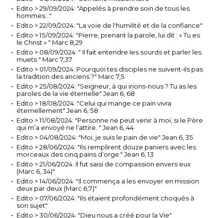
Edito > 29/09/2024: "Appelés à prendre soin de tous les
hommes…"
Edito > 22/09/2024: "La voie de l'humilité et de la confiance"
Edito > 15/09/2024: "Pierre, prenant la parole, lui dit : « Tu es
le Christ » " Marc 8,29
Edito > 08/09/2024: " Il fait entendre les sourds et parler les
muets " Marc 7,37
Edito > 01/09/2024: Pourquoi tes disciples ne suivent-ils pas
la tradition des anciens ?" Marc 7,5
Edito > 25/08/2024: "Seigneur, à qui irions-nous ? Tu as les
paroles de la vie éternelle" Jean 6, 68
Edito > 18/08/2024: "Celui qui mange ce pain vivra
éternellement" Jean 6, 58
Edito > 11/08/2024: "Personne ne peut venir à moi, si le Père
qui m’a envoyé ne l’attire. " Jean 6, 44
Edito > 04/08/2024: "Moi, je suis le pain de vie" Jean 6, 35
Edito > 28/06/2024: "Ils remplirent douze paniers avec les
morceaux des cinq pains d’orge." Jean 6, 13
Edito > 21/06/2024: Il fut saisi de compassion envers eux
(Marc 6, 34)"
Edito > 14/06/2024: "Il commença a les envoyer en mission
deux par deux (Marc 6,7)"
Edito > 07/06/2024: "Ils étaient profondément choqués à
son sujet"
Edito > 30/06/2024: "Dieu nous a créé pour la Vie"