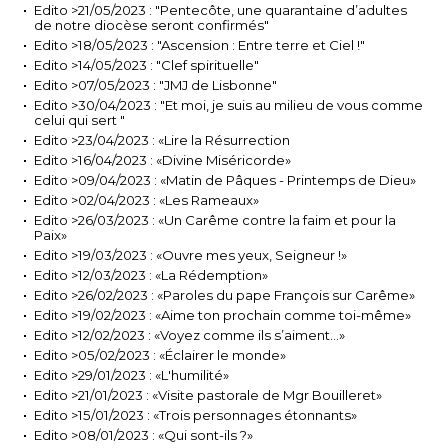
Edito >21/05/2023 : "Pentecôte, une quarantaine d’adultes
de notre diocèse seront confirmés"
Edito >18/05/2023 : "Ascension : Entre terre et Ciel !"
Edito >14/05/2023 : "Clef spirituelle"
Edito >07/05/2023 : "JMJ de Lisbonne"
Edito >30/04/2023 : "Et moi, je suis au milieu de vous comme
celui qui sert "
Edito >23/04/2023 : «Lire la Résurrection
Edito >16/04/2023 : «Divine Miséricorde»
Edito >09/04/2023 : «Matin de Pâques - Printemps de Dieu»
Edito >02/04/2023 : «Les Rameaux»
Edito >26/03/2023 : «Un Carême contre la faim et pour la
Paix»
Edito >19/03/2023 : «Ouvre mes yeux, Seigneur !»
Edito >12/03/2023 : «La Rédemption»
Edito >26/02/2023 : «Paroles du pape François sur Carême»
Edito >19/02/2023 : «Aime ton prochain comme toi-même»
Edito >12/02/2023 : «Voyez comme ils s’aiment…»
Edito >05/02/2023 : «Éclairer le monde»
Edito >29/01/2023 : «L'humilité»
Edito >21/01/2023 : «Visite pastorale de Mgr Bouilleret»
Edito >15/01/2023 : «Trois personnages étonnants»
Edito >08/01/2023 : «Qui sont-ils ?»