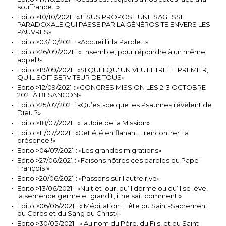
souffrance…»
Edito >10/10/2021 : «JÉSUS PROPOSE UNE SAGESSE
PARADOXALE QUI PASSE PAR LA GÉNÉROSITE ENVERS LES
PAUVRES»
Edito >03/10/2021 : «Accueillir la Parole...»
Edito >26/09/2021 : «Ensemble, pour répondre à un même
appel !»
Edito >19/09/2021 : «SI QUELQU' UN VEUT ETRE LE PREMIER,
QU'IL SOIT SERVITEUR DE TOUS»
Edito >12/09/2021 : «CONGRES MISSION LES 2-3 OCTOBRE
2021 À BESANCON»
Edito >25/07/2021 : «Qu’est-ce que les Psaumes révèlent de
Dieu ?»
Edito >18/07/2021 : «La Joie de la Mission»
Edito >11/07/2021 : «Cet été en flanant... rencontrer Ta
présence !»
Edito >04/07/2021 : «Les grandes migrations»
Edito >27/06/2021 : «Faisons nôtres ces paroles du Pape
François »
Edito >20/06/2021 : «Passons sur l'autre rive»
Edito >13/06/2021 : «Nuit et jour, qu’il dorme ou qu’il se lève,
la semence germe et grandit, il ne sait comment.»
Edito >06/06/2021 : « Méditation : Fête du Saint-Sacrement
du Corps et du Sang du Christ»
Edito >30/05/2021 : « Au nom du Père, du Fils, et du Saint