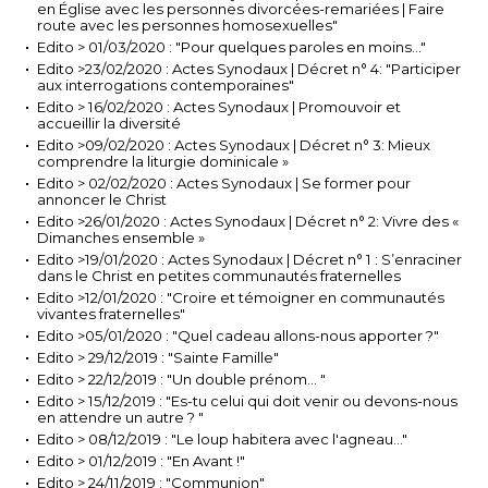
en Église avec les personnes divorcées-remariées | Faire
route avec les personnes homosexuelles"
Edito > 01/03/2020 : "Pour quelques paroles en moins..."
Edito >23/02/2020 : Actes Synodaux | Décret n° 4: "Participer
aux interrogations contemporaines"
Edito > 16/02/2020 : Actes Synodaux | Promouvoir et
accueillir la diversité
Edito >09/02/2020 : Actes Synodaux | Décret n° 3: Mieux
comprendre la liturgie dominicale »
Edito > 02/02/2020 : Actes Synodaux | Se former pour
annoncer le Christ
Edito >26/01/2020 : Actes Synodaux | Décret n° 2: Vivre des «
Dimanches ensemble »
Edito >19/01/2020 : Actes Synodaux | Décret n° 1 : S’enraciner
dans le Christ en petites communautés fraternelles
Edito >12/01/2020 : "Croire et témoigner en communautés
vivantes fraternelles"
Edito >05/01/2020 : "Quel cadeau allons-nous apporter ?"
Edito > 29/12/2019 : "Sainte Famille"
Edito > 22/12/2019 : "Un double prénom... "
Edito > 15/12/2019 : "Es-tu celui qui doit venir ou devons-nous
en attendre un autre ? "
Edito > 08/12/2019 : "Le loup habitera avec l'agneau..."
Edito > 01/12/2019 : "En Avant !"
Edito > 24/11/2019 : "Communion"