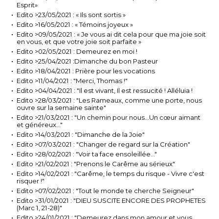
Esprit»
Edito >23/05/2021 : « Ils sont sortis »
Edito >16/05/2021 : « Témoins joyeux »
Edito >09/05/2021 : « Je vous ai dit cela pour que ma joie soit
en vous, et que votre joie soit parfaite »
Edito >02/05/2021 : Demeurez en moi !
Edito >25/04/2021 :Dimanche du bon Pasteur
Edito >18/04/2021 : Prière pour les vocations
Edito >11/04/2021 : "Merci, Thomas !"
Edito >04/04/2021 : "Il est vivant, Il est ressucité ! Alléluia !
Edito >28/03/2021 : "Les Rameaux, comme une porte, nous
ouvre sur la semaine sainte"
Edito >21/03/2021 : "Un chemin pour nous…Un cœur aimant
et généreux…"
Edito >14/03/2021 : "Dimanche de la Joie"
Edito >07/03/2021 : "Changer de regard sur la Création"
Edito >28/02/2021 : "Voir ta face ensoleillée…"
Edito >21/02/2021 : "Prenons le Carême au sérieux"
Edito >14/02/2021 : "Carême, le temps du risque - Vivre c'est
risquer !"
Edito >07/02/2021 : "Tout le monde te cherche Seigneur"
Edito >31/01/2021 : "DIEU SUSCITE ENCORE DES PROPHETES
(Marc 1, 21-28)"
Edito >24/01/2021 : "Demeurez dans mon amour et vous