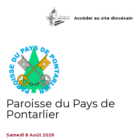
Aller
Outils
au
personnels
contenu.
|
Accéder au site diocésain
Aller
à
la
navigation
Paroisse du Pays de
Pontarlier
Samedi 8 Août 2026