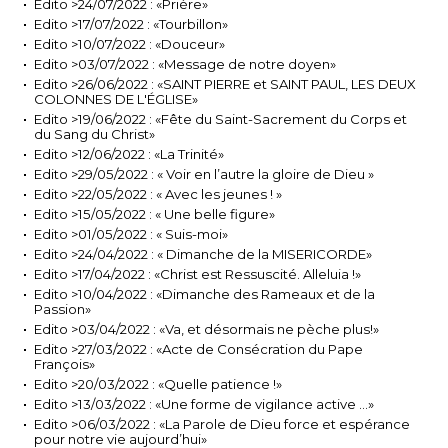
Edito >24/07/2022 : «Prière»
Edito >17/07/2022 : «Tourbillon»
Edito >10/07/2022 : «Douceur»
Edito >03/07/2022 : «Message de notre doyen»
Edito >26/06/2022 : «SAINT PIERRE et SAINT PAUL, LES DEUX
COLONNES DE L'ÉGLISE»
Edito >19/06/2022 : «Fête du Saint-Sacrement du Corps et
du Sang du Christ»
Edito >12/06/2022 : «La Trinité»
Edito >29/05/2022 : « Voir en l’autre la gloire de Dieu »
Edito >22/05/2022 : « Avec les jeunes ! »
Edito >15/05/2022 : « Une belle figure»
Edito >01/05/2022 : « Suis-moi»
Edito >24/04/2022 : « Dimanche de la MISERICORDE»
Edito >17/04/2022 : «Christ est Ressuscité. Alleluia !»
Edito >10/04/2022 : «Dimanche des Rameaux et de la
Passion»
Edito >03/04/2022 : «Va, et désormais ne pèche plus!»
Edito >27/03/2022 : «Acte de Consécration du Pape
François»
Edito >20/03/2022 : «Quelle patience !»
Edito >13/03/2022 : «Une forme de vigilance active ...»
Edito >06/03/2022 : «La Parole de Dieu force et espérance
pour notre vie aujourd’hui»