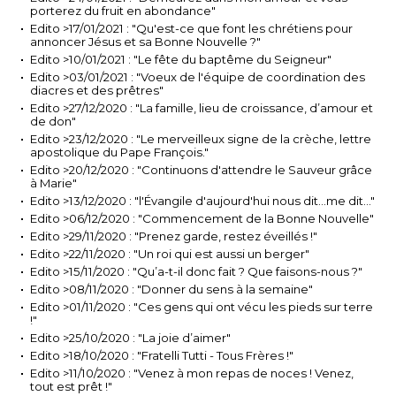
porterez du fruit en abondance"
Edito >17/01/2021 : "Qu'est-ce que font les chrétiens pour
annoncer Jésus et sa Bonne Nouvelle ?"
Edito >10/01/2021 : "Le fête du baptême du Seigneur"
Edito >03/01/2021 : "Voeux de l'équipe de coordination des
diacres et des prêtres"
Edito >27/12/2020 : "La famille, lieu de croissance, d’amour et
de don"
Edito >23/12/2020 : "Le merveilleux signe de la crèche, lettre
apostolique du Pape François."
Edito >20/12/2020 : "Continuons d'attendre le Sauveur grâce
à Marie"
Edito >13/12/2020 : "l'Évangile d'aujourd'hui nous dit...me dit..."
Edito >06/12/2020 : "Commencement de la Bonne Nouvelle"
Edito >29/11/2020 : "Prenez garde, restez éveillés !"
Edito >22/11/2020 : "Un roi qui est aussi un berger"
Edito >15/11/2020 : "Qu’a-t-il donc fait ? Que faisons-nous ?"
Edito >08/11/2020 : "Donner du sens à la semaine"
Edito >01/11/2020 : "Ces gens qui ont vécu les pieds sur terre
!"
Edito >25/10/2020 : "La joie d’aimer"
Edito >18/10/2020 : "Fratelli Tutti - Tous Frères !"
Edito >11/10/2020 : "Venez à mon repas de noces ! Venez,
tout est prêt !"