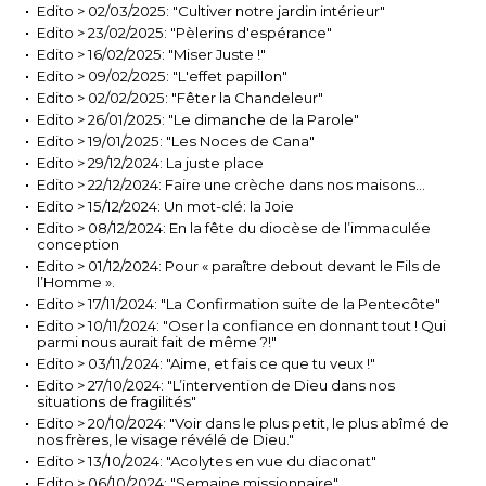
Edito > 02/03/2025: "Cultiver notre jardin intérieur"
Edito > 23/02/2025: "Pèlerins d'espérance"
Edito > 16/02/2025: "Miser Juste !"
Edito > 09/02/2025: "L'effet papillon"
Edito > 02/02/2025: "Fêter la Chandeleur"
Edito > 26/01/2025: "Le dimanche de la Parole"
Edito > 19/01/2025: "Les Noces de Cana"
Edito > 29/12/2024: La juste place
Edito > 22/12/2024: Faire une crèche dans nos maisons…
Edito > 15/12/2024: Un mot-clé: la Joie
Edito > 08/12/2024: En la fête du diocèse de l’immaculée
conception
Edito > 01/12/2024: Pour « paraître debout devant le Fils de
l’Homme ».
Edito > 17/11/2024: "La Confirmation suite de la Pentecôte"
Edito > 10/11/2024: "Oser la confiance en donnant tout ! Qui
parmi nous aurait fait de même ?!"
Edito > 03/11/2024: "Aime, et fais ce que tu veux !"
Edito > 27/10/2024: "L’intervention de Dieu dans nos
situations de fragilités"
Edito > 20/10/2024: "Voir dans le plus petit, le plus abîmé de
nos frères, le visage révélé de Dieu."
Edito > 13/10/2024: "Acolytes en vue du diaconat"
Edito > 06/10/2024: "Semaine missionnaire"