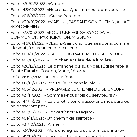
Edito >20/02/2022 : «Aimer»
Edito >13/02/2022 : «Heureux… Quel malheur pour vous…. !»
Edito >06/02/2022 : «Sur sa Parole !»
Edito >30/01/2022 : «MAIS LUI, PASSANT SON CHEMIN, ALLAIT
SON CHEMIN.»
Edito >23/01/2022 : «POUR UNE ÉGLISE SYNODALE :
COMMUNION, PARTICIPATION, MISSION»
Edito >16/01/2022 : «L’Esprit-Saint distribue ses dons, comme
il le veut, à chacun en particulier !»
Edito >09/01/2022 : «LA FETE DU BAPTEME DU SEIGNEUR»
Edito >02/01/2022 : «L'Épiphanie : Fête de la lumière»
Edito >26/12/2021 : «Le dimanche qui suit Noël, l’Église fête la
Sainte Famille : Joseph, Marie, Jésus.»
Edito >19/12/2021 : «La Visitation»
Edito >12/12/2021 : «Être toujours dans la joie…»
Edito >05/12/2021 : « PREPAREZ LE CHEMIN DU SEIGNEUR»
Edito >21/11/2021 : « Sommes-nous rois ou serviteurs ?»
Edito >14/11/2021 : « Le ciel et la terre passeront, mes paroles
ne passeront pas»
Edito >07/11/2021 : «Convertir notre regard»
Edito >01/11/2021 : «Un chemin de sainteté»
Edito >31/10/2021 : «Aimer...»
Edito >24/10/2021 : «Vers une Église disciple-missionnaire»
Edito >17/10/2021 : «Jésus est toujours à nos côtés face à la