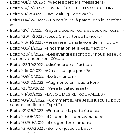
Edito >01/01/2023 : «Avec les bergers messagers»
Edito >18/12/2022 : «JOSEPH ÉCOUTE EN SON COEUR»
Edito >11/12/2022 : «Es-tu celui qui doit venir»
Edito >04/12/2022 : «« En ces jours-là paraît Jean le Baptiste…
»»
Edito >27/11/2022 : «Soyons des veilleurs et des éveilleurs …»
Edito >20/11/2022 : «Jesus Christ Roi de l'Univers»
Edito >13/11/2022 : «Persévérer dans la voie de l’amour…»
Edito >05/11/2022 : «l'Incarnation et la Résurrection»
Edito >30/10/2022 : «Les évangiles sont pour nous les lieux
où nous rencontrons Jésus»
Edito >23/10/2022 : «Miséricorde et Justice»
Edito >16/10/2022 : «Qu'est-ce que prier ?»
Edito >09/10/2022 : «Le Samaritain»
Edito >02/10/2022 : «Augmente en nous la Foi !»
Edito >25/09/2022 : «Vivre la catéchèse !»
Edito >11/09/2022 : «LA JOIE DES RETROUVAILLES»
Edito >04/09/2022 : «Comment suivre Jésus jusqu’au bout
sans le souffle de l’Esprit ?»
Edito >21/08/2022 : «Entrer par la porte étroite»
Edito >14/08/2022 : «Du don de la persévérance»
Edito >07/08/2022 : «Les gouttes d’amour»
Edito >31/07/2022 : «Se livrer jusqu'au bout»