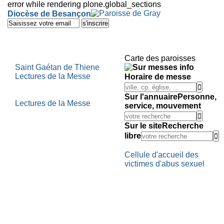
error while rendering plone.global_sections
Outils
Diocèse de Besançon
personnels
Aller
au
contenu.
|
Aller
Carte des paroisses
à
Saint Gaétan de Thiene
la
Lectures de la Messe
Horaire de messe
navigation
Sur l'annuaire
Personne,
Lectures de la Messe
service, mouvement
Sur le site
Recherche
libre
Cellule d'accueil des
victimes d'abus sexuel