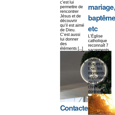
c’est lui
mariage
permettre de
rencontrer
baptême
Jésus et de
découvrir
qu’il est aimé
etc
de Dieu.
C’est aussi
L’Église
lui donner
catholique
des
reconnaît 7
éléments [...]
sacrements
qui touchent
toutes les
étapes et
tous les
moments
importants
de la vie du
chrétien : ils
donnent [...]
Contacter