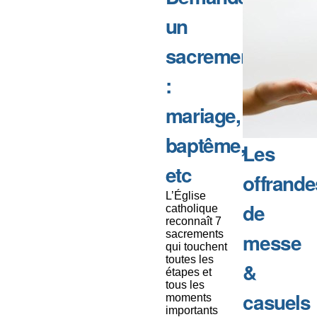
un
sacrement
:
mariage,
baptême,
Les
etc
offrande
L’Église
de
catholique
reconnaît 7
sacrements
messe
qui touchent
toutes les
&
étapes et
tous les
casuels
moments
importants