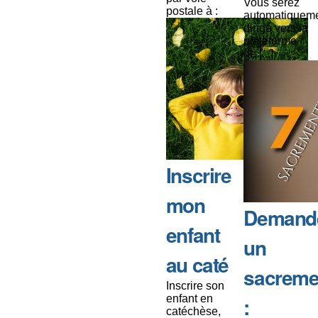
Vous serez
postale à :
automatiquem
dirigé vers la
plateforme
de [...]
Inscrire
mon
Demand
enfant
un
au caté
sacreme
Inscrire son
enfant en
:
catéchèse,