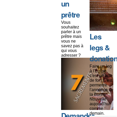
un
prêtre
Vous
souhaitez
parler à un
Les
prêtre mais
vous ne
legs &
savez pas à
qui vous
adresser ?
donatio
Faire un leg
à l'Église,
c'est un acte
de foi ! C'est
permettre
l'annonce de
la Bonne
Nouvelle
aujourd'hui
comme
Demander
demain.