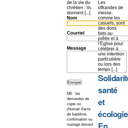
de la vie du
Les
chrétien : ils
offrandes de
donnent [...]
messe,
Nom
comme les
casuels, sont
des dons
Courriel
faits au
prêtre et à
l'Église pour
Message
célébrer à
une intention
particulière
ou lors des
temps [...]
Solidarit
santé
NB : les
et
demandes de
copie ou
d'extrait d'acte
écologie
de baptême,
confirmation ou
En
mariage doivent