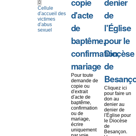
copie
denier
Cellule
d'acte
de
d'accueil des
victimes
de
l'Église
d'abus
sexuel
baptême,
pour le
confirmation,
Diocèse
mariage
de
Pour toute
Besanç
demande de
copie ou
Cliquez ici
d'extrait
pour faire un
d'acte de
don au
baptême,
denier au
confirmation
denier de
ou de
l'Église pour
mariage,
le Diocèse
écrire
de
uniquement
Besançon.
par voie