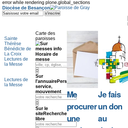
error while rendering plone.global_sections
Outils
Diocèse de Besançon
personnels
Aller
au
contenu.
|
Aller
Carte des
à
Sainte
paroisses
la
Thérèse
navigation
Bénédicte de
La Croix
Horaire de
Lectures de
messe
la Messe
Sur
Lectures de
l'annuaire
Personne,
la Messe
service,
Me
Je fais
mouvement
procurer
un don
Sur le
site
Recherche
une
au
libre