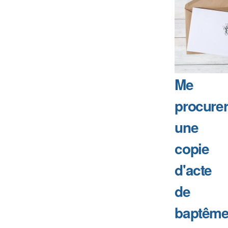
Me
procure
une
copie
d'acte
de
baptême