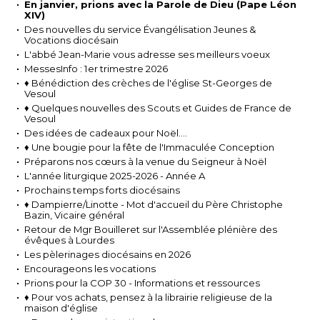
En janvier, prions avec la Parole de Dieu (Pape Léon
XIV)
Des nouvelles du service Évangélisation Jeunes &
Vocations diocésain
L'abbé Jean-Marie vous adresse ses meilleurs voeux
MessesInfo : 1er trimestre 2026
♦ Bénédiction des crèches de l'église St-Georges de
Vesoul
♦ Quelques nouvelles des Scouts et Guides de France de
Vesoul
Des idées de cadeaux pour Noël....
♦ Une bougie pour la fête de l'Immaculée Conception
Préparons nos cœurs à la venue du Seigneur à Noël
L'année liturgique 2025-2026 - Année A
Prochains temps forts diocésains
♦ Dampierre/Linotte - Mot d'accueil du Père Christophe
Bazin, Vicaire général
Retour de Mgr Bouilleret sur l'Assemblée plénière des
évêques à Lourdes
Les pèlerinages diocésains en 2026
Encourageons les vocations
Prions pour la COP 30 - Informations et ressources
♦ Pour vos achats, pensez à la librairie religieuse de la
maison d'église