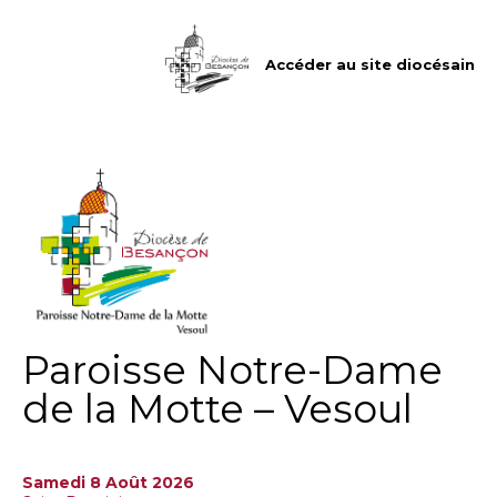
Aller
Outils
au
personnels
contenu.
|
Accéder au site diocésain
Aller
à
la
navigation
Paroisse Notre-Dame
de la Motte – Vesoul
Samedi 8 Août 2026