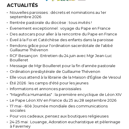
ACTUALITÉS
Nouvelles paroisses : décrets et nominations au 1er
septembre 2026
Rentrée pastorale du diocèse : tous invités !
Évenement exceptionnel : voyage du Pape en France
Des autocars pour aller à la rencontre du Pape en France
Éveil à la Foi et Catéchèse des enfants dans la paroisse
Rendons grâce pour l'ordination sacerdotale de l'abbé
Guillaume Thévenon
RCF Besançon : Entretien du 24 juin avec Mgr Jean-Luc
Bouilleret
Message de Mgr Bouilleret pour la fin d'année pastorale
Ordination presbytérale de Guillaume Thévenon
Elle vous attend à la librairie de la Maison d'Église de Vesoul
Été 2026 : les camps d'été pour les jeunes
Informations et annonces paroissiales
"Magnifica Humanitas" : la première encyclique de Léon XIV
Le Pape Léon XIV en France du 25 au 28 septembre 2026
17 mai - 60è Journée mondiale des communications
sociales
Pour vos cadeaux, pensez aux boutiques religieuses
24-25 mai : Louange, Adoration eucharistique et pèlerinage
à Faverney