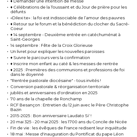
♦ Demander une intention de messe
♦ Célébrations de la Toussaint et du Jour de prière pour les
défunts
«Dilexi te» : la foi est indissociable de l’amour des pauvres
♦ Retour sur le forum et la bénédiction du clocher du Sacré-
Coeur
♦ 14 septembre - Deuxième entrée en catéchuménat à
Saint-Georges
14 septembre : Fête de la Croix Glorieuse
Un livret pour expliquer les nouvelles paroisses
♦ Suivre le parcours vers la confirmation
♦ Inscrire mon enfant au caté & les messes de rentrée
♦ 2025 : Premières des communions et professions de foi
dans le doyenné
"Rentrée pastorale diocésaine" - tous invités !
Conversion pastorale & réorganisation territoriale
jubilés et anniversaires d'ordination en 2025
70 ans de la chapelle de Ronchamp
RCF Besançon : Entretien du 12 juin avec le Père Christophe
Bazin
2015-2025 : Bon anniversaire Laudato Si' !
20 mai 325 - 20 mai 2025 : les 1700 ans du Concile de Nicée
Fin de vie : les évêques de France redisent leur inquiétude
18 mai : Messe d'inauguration du Pontificat du pape Léon