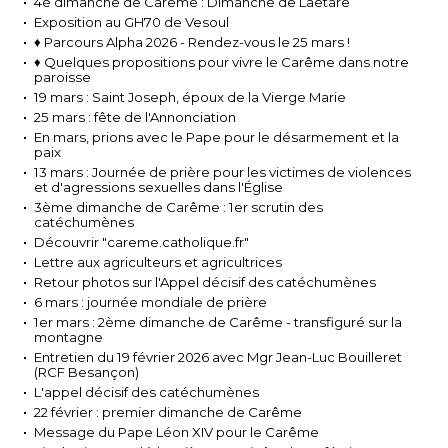
4è dimanche de Carême : Dimanche de Laetare
Exposition au GH70 de Vesoul
♦ Parcours Alpha 2026 - Rendez-vous le 25 mars !
♦ Quelques propositions pour vivre le Carême dans notre
paroisse
19 mars : Saint Joseph, époux de la Vierge Marie
25 mars : fête de l'Annonciation
En mars, prions avec le Pape pour le désarmement et la
paix
13 mars : Journée de prière pour les victimes de violences
et d'agressions sexuelles dans l'Église​
3ème dimanche de Carême : 1er scrutin des
catéchumènes
Découvrir "careme.catholique.fr"
Lettre aux agriculteurs et agricultrices
Retour photos sur l'Appel décisif des catéchumènes
6 mars : journée mondiale de prière
1er mars : 2ème dimanche de Carême - transfiguré sur la
montagne
Entretien du 19 février 2026 avec Mgr Jean-Luc Bouilleret
(RCF Besançon)
L'appel décisif des catéchumènes
22 février : premier dimanche de Carême
Message du Pape Léon XIV pour le Carême