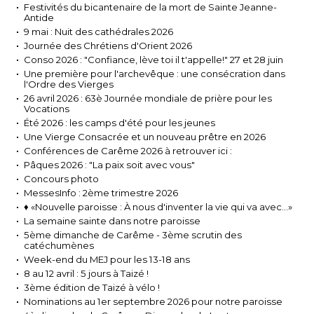
Festivités du bicantenaire de la mort de Sainte Jeanne-
Antide
9 mai : Nuit des cathédrales 2026
Journée des Chrétiens d'Orient 2026
Conso 2026 : "Confiance, lève toi il t'appelle!" 27 et 28 juin
Une première pour l'archevêque : une consécration dans
l'Ordre des Vierges
26 avril 2026 : 63è Journée mondiale de prière pour les
Vocations
Été 2026 : les camps d'été pour les jeunes
Une Vierge Consacrée et un nouveau prêtre en 2026
Conférences de Carême 2026 à retrouver ici :
Pâques 2026 : "La paix soit avec vous"
Concours photo
MessesInfo : 2ème trimestre 2026
♦ «Nouvelle paroisse : À nous d'inventer la vie qui va avec...»
La semaine sainte dans notre paroisse
5ème dimanche de Carême - 3ème scrutin des
catéchumènes
Week-end du MEJ pour les 13-18 ans
8 au 12 avril : 5 jours à Taizé !
3ème édition de Taizé à vélo !
Nominations au 1er septembre 2026 pour notre paroisse