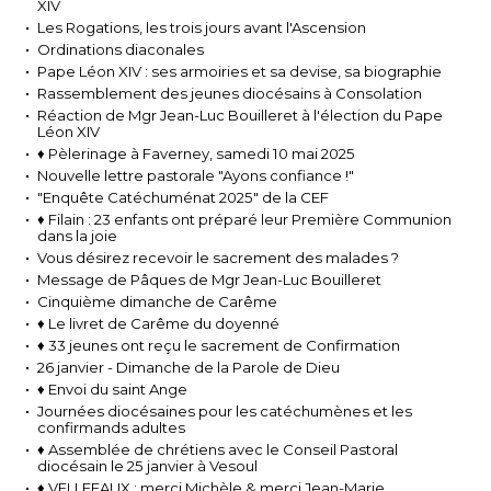
XIV
Les Rogations, les trois jours avant l'Ascension
Ordinations diaconales
Pape Léon XIV : ses armoiries et sa devise, sa biographie
Rassemblement des jeunes diocésains à Consolation
Réaction de Mgr Jean-Luc Bouilleret à l'élection du Pape
Léon XIV
♦ Pèlerinage à Faverney, samedi 10 mai 2025
Nouvelle lettre pastorale "Ayons confiance !"
"Enquête Catéchuménat 2025" de la CEF
♦ Filain : 23 enfants ont préparé leur Première Communion
dans la joie
Vous désirez recevoir le sacrement des malades ?
Message de Pâques de Mgr Jean-Luc Bouilleret
Cinquième dimanche de Carême
♦ Le livret de Carême du doyenné
♦ 33 jeunes ont reçu le sacrement de Confirmation
26 janvier - Dimanche de la Parole de Dieu
♦ Envoi du saint Ange
Journées diocésaines pour les catéchumènes et les
confirmands adultes
♦ Assemblée de chrétiens avec le Conseil Pastoral
diocésain le 25 janvier à Vesoul
♦ VELLEFAUX : merci Michèle & merci Jean-Marie