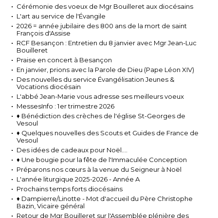
Cérémonie des voeux de Mgr Bouilleret aux diocésains
L'art au service de l'Évangile
2026 = année jubilaire des 800 ans de la mort de saint
François d'Assise
RCF Besançon : Entretien du 8 janvier avec Mgr Jean-Luc
Bouilleret
Praise en concert à Besançon
En janvier, prions avec la Parole de Dieu (Pape Léon XIV)
Des nouvelles du service Évangélisation Jeunes &
Vocations diocésain
L'abbé Jean-Marie vous adresse ses meilleurs voeux
MessesInfo : 1er trimestre 2026
♦ Bénédiction des crèches de l'église St-Georges de
Vesoul
♦ Quelques nouvelles des Scouts et Guides de France de
Vesoul
Des idées de cadeaux pour Noël....
♦ Une bougie pour la fête de l'Immaculée Conception
Préparons nos cœurs à la venue du Seigneur à Noël
L'année liturgique 2025-2026 - Année A
Prochains temps forts diocésains
♦ Dampierre/Linotte - Mot d'accueil du Père Christophe
Bazin, Vicaire général
Retour de Mgr Bouilleret sur l'Assemblée plénière des