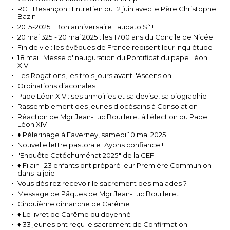
RCF Besançon : Entretien du 12 juin avec le Père Christophe
Bazin
2015-2025 : Bon anniversaire Laudato Si' !
20 mai 325 - 20 mai 2025 : les 1700 ans du Concile de Nicée
Fin de vie : les évêques de France redisent leur inquiétude
18 mai : Messe d'inauguration du Pontificat du pape Léon
XIV
Les Rogations, les trois jours avant l'Ascension
Ordinations diaconales
Pape Léon XIV : ses armoiries et sa devise, sa biographie
Rassemblement des jeunes diocésains à Consolation
Réaction de Mgr Jean-Luc Bouilleret à l'élection du Pape
Léon XIV
♦ Pèlerinage à Faverney, samedi 10 mai 2025
Nouvelle lettre pastorale "Ayons confiance !"
"Enquête Catéchuménat 2025" de la CEF
♦ Filain : 23 enfants ont préparé leur Première Communion
dans la joie
Vous désirez recevoir le sacrement des malades ?
Message de Pâques de Mgr Jean-Luc Bouilleret
Cinquième dimanche de Carême
♦ Le livret de Carême du doyenné
♦ 33 jeunes ont reçu le sacrement de Confirmation