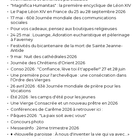
"Magnifica Humanitas" : la première encyclique de Léon XIV
Le Pape Léon XIV en France du 25 au 28 septembre 2026
17 mai - 60è Journée mondiale des communications
sociales
Pour vos cadeaux, pensez aux boutiques religieuses
24-25 mai : Louange, Adoration eucharistique et pèlerinage
à Faverney
Festivités du bicantenaire de la mort de Sainte Jeanne-
Antide
9 mai : Nuit des cathédrales 2026
Journée des Chrétiens d'Orient 2026
Conso 2026 : "Confiance, lève toi il t'appelle!" 27 et 28 juin
Une première pour l'archevêque : une consécration dans
l'Ordre des Vierges
26 avril 2026 : 63è Journée mondiale de prière pour les
Vocations
Été 2026 : les camps d'été pour les jeunes
Une Vierge Consacrée et un nouveau prêtre en 2026
Conférences de Carême 2026 à retrouver ici :
Pâques 2026 : "La paix soit avec vous"
Concours photo
MessesInfo : 2ème trimestre 2026
♦ «Nouvelle paroisse : À nous d'inventer la vie qui va avec...»