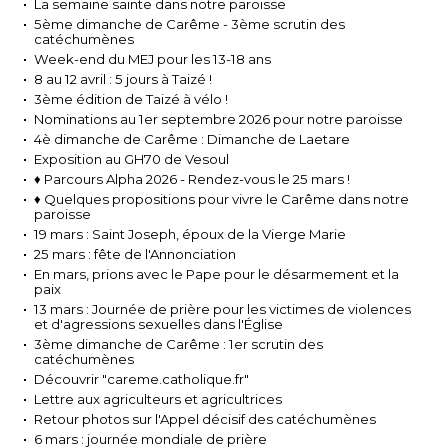
La semaine sainte dans notre paroisse
5ème dimanche de Carême - 3ème scrutin des
catéchumènes
Week-end du MEJ pour les 13-18 ans
8 au 12 avril : 5 jours à Taizé !
3ème édition de Taizé à vélo !
Nominations au 1er septembre 2026 pour notre paroisse
4è dimanche de Carême : Dimanche de Laetare
Exposition au GH70 de Vesoul
♦ Parcours Alpha 2026 - Rendez-vous le 25 mars !
♦ Quelques propositions pour vivre le Carême dans notre
paroisse
19 mars : Saint Joseph, époux de la Vierge Marie
25 mars : fête de l'Annonciation
En mars, prions avec le Pape pour le désarmement et la
paix
13 mars : Journée de prière pour les victimes de violences
et d'agressions sexuelles dans l'Église​
3ème dimanche de Carême : 1er scrutin des
catéchumènes
Découvrir "careme.catholique.fr"
Lettre aux agriculteurs et agricultrices
Retour photos sur l'Appel décisif des catéchumènes
6 mars : journée mondiale de prière