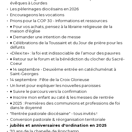
évêques à Lourdes
Les pèlerinages diocésains en 2026
Encourageons les vocations
Prions pour la COP 30 - Informations et ressources
♦ Pour vos achats, pensez à la librairie religieuse de la
maison d'église
♦ Demander une intention de messe
♦ Célébrations de la Toussaint et du Jour de prière pour les
défunts
«Dilexi te» : la foi est indissociable de l’amour des pauvres
♦ Retour sur le forum et la bénédiction du clocher du Sacré-
Coeur
♦ 14 septembre - Deuxième entrée en catéchuménat à
Saint-Georges
14 septembre : Fête de la Croix Glorieuse
Un livret pour expliquer les nouvelles paroisses
♦ Suivre le parcours vers la confirmation
♦ Inscrire mon enfant au caté & les messes de rentrée
♦ 2025 : Premières des communions et professions de foi
dans le doyenné
"Rentrée pastorale diocésaine" - tous invités !
Conversion pastorale & réorganisation territoriale
jubilés et anniversaires d'ordination en 2025
70 ans de la chapelle de Ronchamp