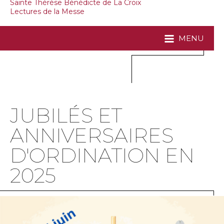
Sainte Thérèse Bénédicte de La Croix
Lectures de la Messe
MENU
JUBILÉS ET
ANNIVERSAIRES
D'ORDINATION EN
2025