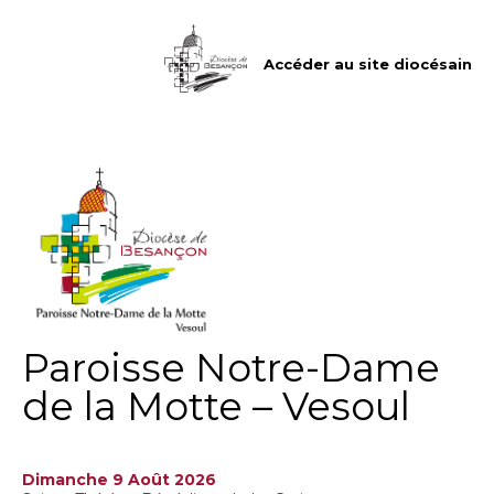
Aller
Outils
au
personnels
contenu.
|
Accéder au site diocésain
Aller
à
la
navigation
Paroisse Notre-Dame
de la Motte – Vesoul
Dimanche 9 Août 2026