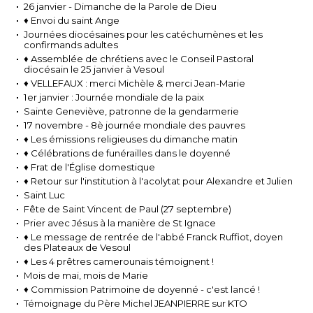
26 janvier - Dimanche de la Parole de Dieu
♦ Envoi du saint Ange
Journées diocésaines pour les catéchumènes et les
confirmands adultes
♦ Assemblée de chrétiens avec le Conseil Pastoral
diocésain le 25 janvier à Vesoul
♦ VELLEFAUX : merci Michèle & merci Jean-Marie
1er janvier : Journée mondiale de la paix
Sainte Geneviève, patronne de la gendarmerie
17 novembre - 8è journée mondiale des pauvres
♦ Les émissions religieuses du dimanche matin
♦ Célébrations de funérailles dans le doyenné
♦ Frat de l'Église domestique
♦ Retour sur l'institution à l'acolytat pour Alexandre et Julien
Saint Luc
Fête de Saint Vincent de Paul (27 septembre)
Prier avec Jésus à la manière de St Ignace
♦ Le message de rentrée de l'abbé Franck Ruffiot, doyen
des Plateaux de Vesoul
♦ Les 4 prêtres camerounais témoignent !
Mois de mai, mois de Marie
♦ Commission Patrimoine de doyenné - c'est lancé !
Témoignage du Père Michel JEANPIERRE sur KTO