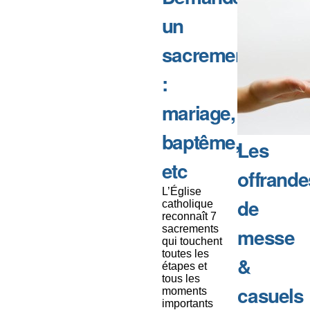
un
sacrement
:
mariage,
baptême,
Les
etc
offrande
L’Église
de
catholique
reconnaît 7
sacrements
messe
qui touchent
toutes les
&
étapes et
tous les
casuels
moments
importants