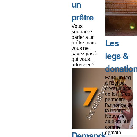
un
prêtre
Vous
souhaitez
parler à un
Les
prêtre mais
vous ne
legs &
savez pas à
qui vous
adresser ?
donatio
Faire un leg
à l'Église,
c'est un acte
de foi ! C'est
permettre
l'annonce de
la Bonne
Nouvelle
aujourd'hui
comme
Demander
demain.