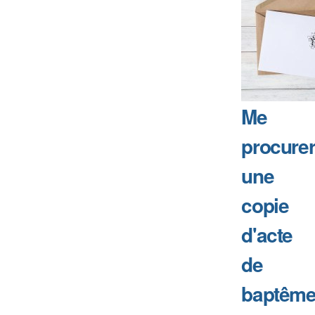
Me
procure
une
copie
d'acte
de
baptême