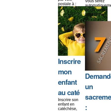
Vous serez
postale à :
automatiquem
dirigé vers la
plateforme
de [...]
Inscrire
mon
Demand
enfant
un
au caté
sacreme
Inscrire son
enfant en
:
catéchèse,