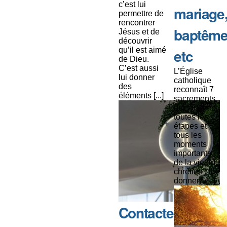
c’est lui
mariage
permettre de
rencontrer
baptême
Jésus et de
découvrir
qu’il est aimé
etc
de Dieu.
C’est aussi
L’Église
lui donner
catholique
des
reconnaît 7
éléments [...]
sacrements
qui touchent
toutes les
étapes et
tous les
moments
importants
de la vie du
chrétien : ils
donnent [...]
Contacter