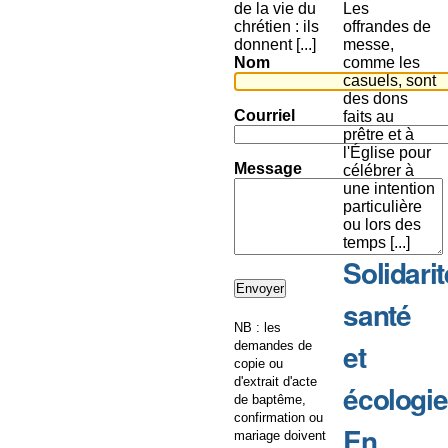
de la vie du
Les
chrétien : ils
offrandes de
donnent [...]
messe,
Nom
comme les
casuels, sont
des dons
Courriel
faits au
prêtre et à
l'Église pour
Message
célébrer à
une intention
particulière
ou lors des
temps [...]
Solidarit
santé
NB : les
et
demandes de
copie ou
d'extrait d'acte
écologie
de baptême,
confirmation ou
En
mariage doivent