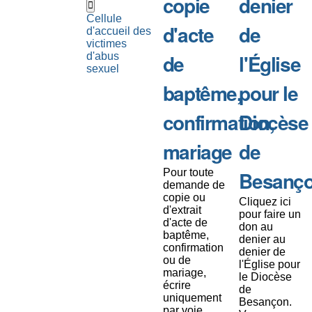
copie
denier
Cellule
d'acte
de
d'accueil des
victimes
de
l'Église
d'abus
sexuel
baptême,
pour le
confirmation,
Diocèse
mariage
de
Pour toute
Besanç
demande de
copie ou
Cliquez ici
d'extrait
pour faire un
d'acte de
don au
baptême,
denier au
confirmation
denier de
ou de
l'Église pour
mariage,
le Diocèse
écrire
de
uniquement
Besançon.
par voie