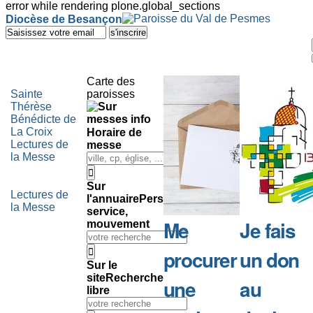
error while rendering plone.global_sections
Outils
Diocèse de Besançon
personnels
Aller
au
contenu.
|
Aller
Carte des
à
Sainte
paroisses
la
Thérèse
navigation
Bénédicte de
La Croix
Horaire de
Lectures de
messe
la Messe
Sur
Lectures de
l'annuaire
Personne,
la Messe
service,
Me
Je fais
mouvement
procurer
un don
Sur le
site
Recherche
une
au
libre