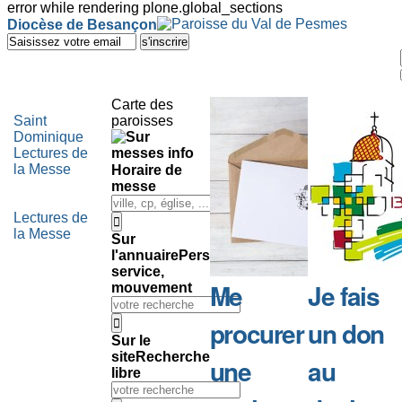
error while rendering plone.global_sections
Outils
Diocèse de Besançon
personnels
Aller
au
contenu.
|
Aller
Carte des
à
Saint
paroisses
la
Dominique
navigation
Lectures de
la Messe
Horaire de
messe
Lectures de
la Messe
Sur
l'annuaire
Personne,
service,
Me
Je fais
mouvement
procurer
un don
Sur le
site
Recherche
une
au
libre