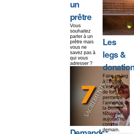
un
prêtre
Vous
souhaitez
parler à un
Les
prêtre mais
vous ne
legs &
savez pas à
qui vous
adresser ?
donatio
Faire un leg
à l'Église,
c'est un acte
de foi ! C'est
permettre
l'annonce de
la Bonne
Nouvelle
aujourd'hui
comme
Demander
demain.