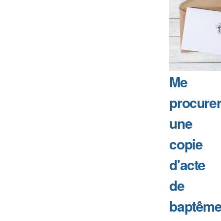
Me
procure
une
copie
d'acte
de
baptême