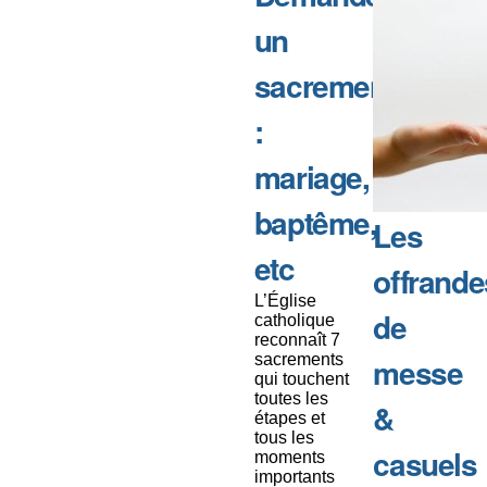
un
sacrement
:
mariage,
baptême,
Les
etc
offrande
L’Église
de
catholique
reconnaît 7
sacrements
messe
qui touchent
toutes les
&
étapes et
tous les
casuels
moments
importants