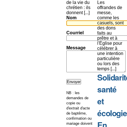
de la vie du
Les
chrétien : ils
offrandes de
donnent [...]
messe,
Nom
comme les
casuels, sont
des dons
Courriel
faits au
prêtre et à
l'Église pour
Message
célébrer à
une intention
particulière
ou lors des
temps [...]
Solidarit
santé
NB : les
et
demandes de
copie ou
d'extrait d'acte
écologie
de baptême,
confirmation ou
En
mariage doivent