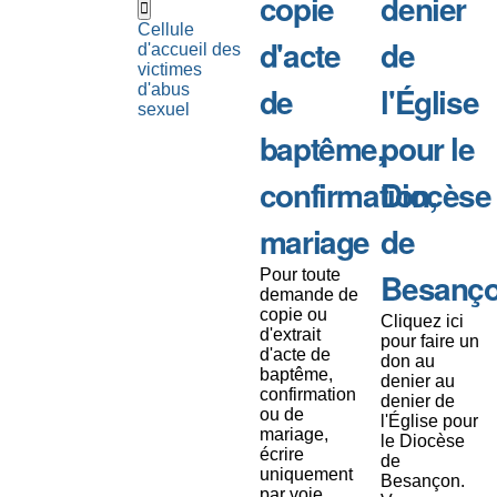
copie
denier
Cellule
d'acte
de
d'accueil des
victimes
de
l'Église
d'abus
sexuel
baptême,
pour le
confirmation,
Diocèse
mariage
de
Pour toute
Besanç
demande de
copie ou
Cliquez ici
d'extrait
pour faire un
d'acte de
don au
baptême,
denier au
confirmation
denier de
ou de
l'Église pour
mariage,
le Diocèse
écrire
de
uniquement
Besançon.
par voie