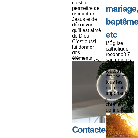
c’est lui
mariage
permettre de
rencontrer
baptême
Jésus et de
découvrir
qu’il est aimé
etc
de Dieu.
C’est aussi
L’Église
lui donner
catholique
des
reconnaît 7
éléments [...]
sacrements
qui touchent
toutes les
étapes et
tous les
moments
importants
de la vie du
chrétien : ils
donnent [...]
Contacter