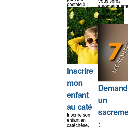
Vous serez
postale à :
automatiquem
dirigé vers la
plateforme
de [...]
Inscrire
mon
Demand
enfant
un
au caté
sacreme
Inscrire son
enfant en
:
catéchèse,