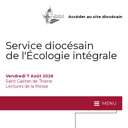
Aller
Outils
au
personnels
contenu.
|
Accéder au site diocésain
Aller
à
la
navigation
Service diocésain
de l'Écologie intégrale
Vendredi 7 Août 2026
Saint Gaétan de Thiene
Lectures de la Messe
MENU