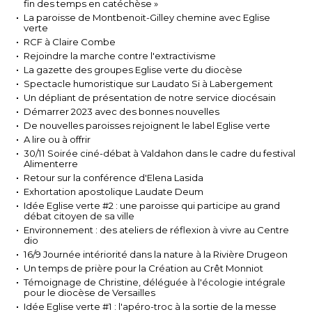
fin des temps en catéchèse »
La paroisse de Montbenoit-Gilley chemine avec Eglise
verte
RCF à Claire Combe
Rejoindre la marche contre l'extractivisme
La gazette des groupes Eglise verte du diocèse
Spectacle humoristique sur Laudato Si à Labergement
Un dépliant de présentation de notre service diocésain
Démarrer 2023 avec des bonnes nouvelles
De nouvelles paroisses rejoignent le label Eglise verte
A lire ou à offrir
30/11 Soirée ciné-débat à Valdahon dans le cadre du festival
Alimenterre
Retour sur la conférence d'Elena Lasida
Exhortation apostolique Laudate Deum
Idée Eglise verte #2 : une paroisse qui participe au grand
débat citoyen de sa ville
Environnement : des ateliers de réflexion à vivre au Centre
dio
16/9 Journée intériorité dans la nature à la Rivière Drugeon
Un temps de prière pour la Création au Crêt Monniot
Témoignage de Christine, déléguée à l'écologie intégrale
pour le diocèse de Versailles
Idée Eglise verte #1 : l'apéro-troc à la sortie de la messe