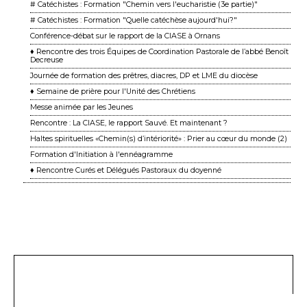
# Catéchistes : Formation "Chemin vers l'eucharistie (3e partie)"
# Catéchistes : Formation "Quelle catéchèse aujourd'hui?"
Conférence-débat sur le rapport de la CIASE à Ornans
♦ Rencontre des trois Équipes de Coordination Pastorale de l’abbé Benoît
Decreuse
Journée de formation des prêtres, diacres, DP et LME du diocèse
♦ Semaine de prière pour l'Unité des Chrétiens
Messe animée par les Jeunes
Rencontre : La CIASE, le rapport Sauvé. Et maintenant ?
Haltes spirituelles «Chemin(s) d’intériorité» : Prier au cœur du monde (2)
Formation d'Initiation à l'ennéagramme
♦ Rencontre Curés et Délégués Pastoraux du doyenné