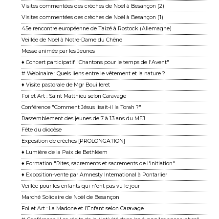
Visites commentées des crèches de Noël à Besançon (2)
Visites commentées des crèches de Noël à Besançon (1)
45e rencontre européenne de Taizé à Rostock (Allemagne)
Veillée de Noël à Notre-Dame du Chêne
Messe animée par les Jeunes
♦ Concert participatif "Chantons pour le temps de l'Avent"
# Webinaire : Quels liens entre le vêtement et la nature ?
♦ Visite pastorale de Mgr Bouilleret
Foi et Art : Saint Matthieu selon Caravage
Conférence "Comment Jésus lisait-il la Torah ?"
Rassemblement des jeunes de 7 à 13 ans du MEJ
Fête du diocèse
Exposition de crèches [PROLONGATION]
♦ Lumière de la Paix de Bethléem
♦ Formation "Rites, sacrements et sacrements de l'initiation"
♦ Exposition-vente par Amnesty International à Pontarlier
Veillée pour les enfants qui n'ont pas vu le jour
Marché Solidaire de Noël de Besançon
Foi et Art : La Madone et l’Enfant selon Caravage