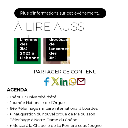
Plus d'informations sur cet événement…
♦
À LIRE AUSSI
Retour
sur la
journée
L'hymne
diocésaine
des
de
JMJ
lancement
2023 à
des
Lisbonne
JMJ
PARTAGER CE CONTENU
AGENDA
ThéoFIL : Université d'été
Journée Nationale de l’Orgue
64e Pèlerinage militaire international à Lourdes
♦ Inauguration du nouvel orgue de Malbuisson
Pèlerinage à Notre-Dame du Chêne
♦ Messe à la Chapelle de La Ferrière sous Jougne