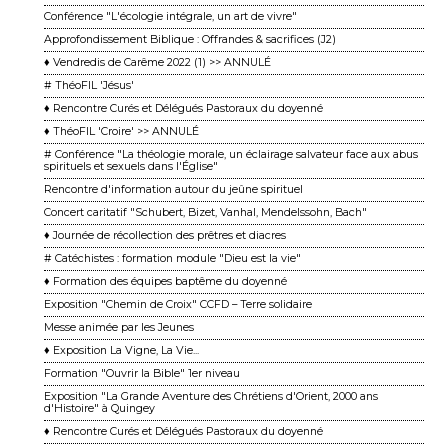
Conférence "L'écologie intégrale, un art de vivre"
Approfondissement Biblique : Offrandes & sacrifices (J2)
♦ Vendredis de Carême 2022 (1) >> ANNULÉ
# ThéoFIL 'Jésus'
♦ Rencontre Curés et Délégués Pastoraux du doyenné
♦ ThéoFIL 'Croire' >> ANNULÉ
# Conférence "La théologie morale, un éclairage salvateur face aux abus
spirituels et sexuels dans l'Église"
Rencontre d'information autour du jeûne spirituel
Concert caritatif "Schubert, Bizet, Vanhal, Mendelssohn, Bach"
♦ Journée de récollection des prêtres et diacres
# Catéchistes : formation module "Dieu est la vie"
♦ Formation des équipes baptême du doyenné
Exposition "Chemin de Croix" CCFD – Terre solidaire
Messe animée par les Jeunes
♦ Exposition La Vigne, La Vie...
Formation "Ouvrir la Bible" 1er niveau
Exposition "La Grande Aventure des Chrétiens d'Orient, 2000 ans
d'Histoire" à Quingey
♦ Rencontre Curés et Délégués Pastoraux du doyenné