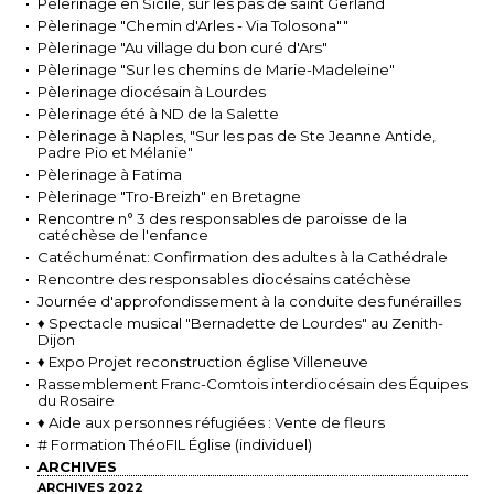
Pèlerinage en Sicile, sur les pas de saint Gerland
Pèlerinage "Chemin d'Arles - Via Tolosona""
Pèlerinage "Au village du bon curé d'Ars"
Pèlerinage "Sur les chemins de Marie-Madeleine"
Pèlerinage diocésain à Lourdes
Pèlerinage été à ND de la Salette
Pèlerinage à Naples, "Sur les pas de Ste Jeanne Antide,
Padre Pio et Mélanie"
Pèlerinage à Fatima
Pèlerinage "Tro-Breizh" en Bretagne
Rencontre n° 3 des responsables de paroisse de la
catéchèse de l'enfance
Catéchuménat: Confirmation des adultes à la Cathédrale
Rencontre des responsables diocésains catéchèse
Journée d'approfondissement à la conduite des funérailles
♦ Spectacle musical "Bernadette de Lourdes" au Zenith-
Dijon
♦ Expo Projet reconstruction église Villeneuve
Rassemblement Franc-Comtois interdiocésain des Équipes
du Rosaire
♦ Aide aux personnes réfugiées : Vente de fleurs
# Formation ThéoFIL Église (individuel)
ARCHIVES
ARCHIVES 2022