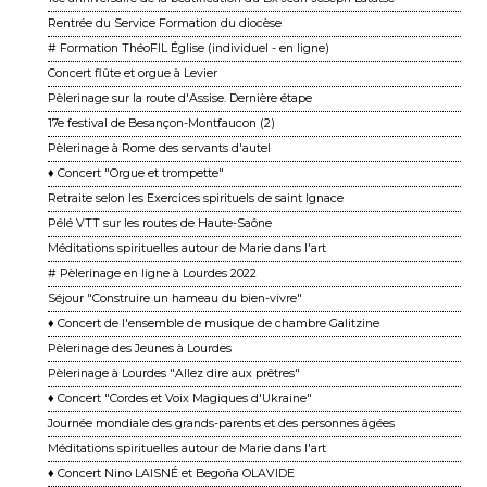
Rentrée du Service Formation du diocèse
# Formation ThéoFIL Église (individuel - en ligne)
Concert flûte et orgue à Levier
Pèlerinage sur la route d'Assise. Dernière étape
17e festival de Besançon-Montfaucon (2)
Pèlerinage à Rome des servants d'autel
♦ Concert "Orgue et trompette"
Retraite selon les Exercices spirituels de saint Ignace
Pélé VTT sur les routes de Haute-Saône
Méditations spirituelles autour de Marie dans l'art
# Pèlerinage en ligne à Lourdes 2022
Séjour "Construire un hameau du bien-vivre"
♦ Concert de l'ensemble de musique de chambre Galitzine
Pèlerinage des Jeunes à Lourdes
Pèlerinage à Lourdes "Allez dire aux prêtres"
♦ Concert "Cordes et Voix Magiques d'Ukraine"
Journée mondiale des grands-parents et des personnes âgées
Méditations spirituelles autour de Marie dans l'art
♦ Concert Nino LAISNÉ et Begoña OLAVIDE