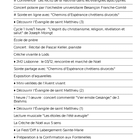
# Conférence "Les récits de la Nativité dans les évangiles apocryphes"
Concert polaire par l'orchestre universitaire Besançon Franche-Comté
# Soirée en ligne avec "Chemins d'Espérance chrétiens divorcés"
♦ Découvrir l'Évangile de saint Matthieu (3)
Cycle 1 livre/1 heure : "L'esprit du christianisme, religion, révélation et
salut" de Joseph Moingt
École de prière
Concert : Récital de Pascal Keller, pianiste
Crèche vivante à Lods
♦ JMJ Lisbonne : le 03/12, rencontre et marché de Noël
Soirée partage avec "Chemins d'Espérance chrétiens divorcés"
Exposition d'aquarelles
♦ Mini-veillées de l'Avent vivant
♦ Découvrir l'Évangile de saint Matthieu (2)
1 heure / 1 œuvre : concert commenté "Vier ernste Gesänge," de J.
Brahms
♦ Découvrir l'Évangile de saint Matthieu (1)
Lecture musicale "Les étoiles de l'été aveugle"
La Crèche de Noël aux 5 sens
♦ Le Festi'Diff à Labergement-Sainte-Marie
♦ Préparation à la Confirmation aux Fontenelles