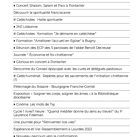
♦ Concert Shalom, Salam et Paix à Pontarlier
Découvrir la spiritualité franciscaine
# Catéchistes : Halte spirituelle
♦ JMJ Lisbonne
# Catéchistes : formation "Je démarre en catéchèse"
♦ Formation "Améliorer l’accueil en Eglise" à Bugny
♦ Réunion des ECP des 5 paroisses de l'abbé Benoît Decreuse
Journée " Économie et foi chrétienne"
♦ Glorious en concert à Pontarlier
Rencontre du Conseil épiscopal avec les curés et délégués pastoraux
# Catéchuménat : Repères pour les sacrements de l'initiation chrétienne
(1)
Pèlerinage du Rosaire - Bourgogne Franche-Comté
Exposition « Soigner les corps, soigner les âmes » à la Bibliothèque
diocésaine
♦ Cinéma: Les mots de Taj
Cycle 1 livre/1 heure : "Quand méditer donne du sens au travail" du P.
Laurence Freeman
Une journée pour "Réinventer nos vies"
Espérance et Vie: Rassemblement à Lourdes 2022
♦ Nouveau parcours vers la confirmation