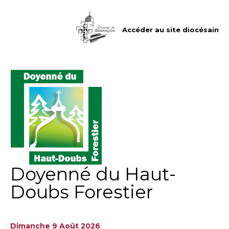
Aller
Outils
au
personnels
contenu.
|
Accéder au site diocésain
Aller
à
la
navigation
Doyenné du Haut-
Doubs Forestier
Dimanche 9 Août 2026