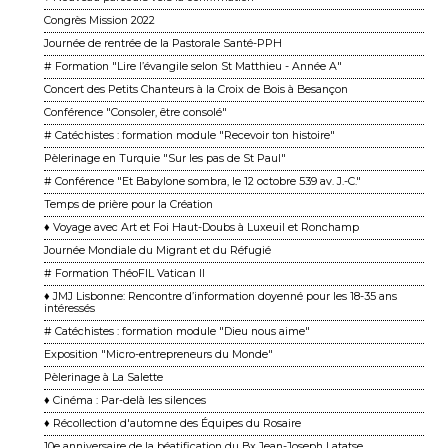
Congrès Mission 2022
Journée de rentrée de la Pastorale Santé-PPH
# Formation "Lire l’évangile selon St Matthieu - Année A"
Concert des Petits Chanteurs à la Croix de Bois à Besançon
Conférence "Consoler, être consolé"
# Catéchistes : formation module "Recevoir ton histoire"
Pèlerinage en Turquie "Sur les pas de St Paul"
# Conférence "Et Babylone sombra, le 12 octobre 539 av. J.-C."
Temps de prière pour la Création
♦ Voyage avec Art et Foi Haut-Doubs à Luxeuil et Ronchamp
Journée Mondiale du Migrant et du Réfugié
# Formation ThéoFIL Vatican II
♦ JMJ Lisbonne: Rencontre d’information doyenné pour les 18-35 ans
intéressés
# Catéchistes : formation module "Dieu nous aime"
Exposition "Micro-entrepreneurs du Monde"
Pèlerinage à La Salette
♦ Cinéma : Par-delà les silences
♦ Récollection d'automne des Équipes du Rosaire
10e anniversaire de la béatification du Bx Jean-Joseph Latatse