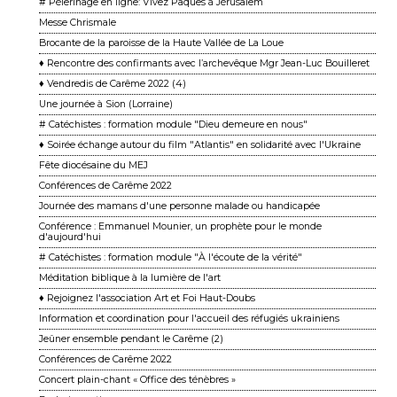
# Pèlerinage en ligne: Vivez Pâques à Jérusalem
Messe Chrismale
Brocante de la paroisse de la Haute Vallée de La Loue
♦ Rencontre des confirmants avec l’archevêque Mgr Jean-Luc Bouilleret
♦ Vendredis de Carême 2022 (4)
Une journée à Sion (Lorraine)
# Catéchistes : formation module "Dieu demeure en nous"
♦ Soirée échange autour du film "Atlantis" en solidarité avec l'Ukraine
Fête diocésaine du MEJ
Conférences de Carême 2022
Journée des mamans d'une personne malade ou handicapée
Conférence : Emmanuel Mounier, un prophète pour le monde
d'aujourd'hui
# Catéchistes : formation module "À l'écoute de la vérité"
Méditation biblique à la lumière de l'art
♦ Rejoignez l'association Art et Foi Haut-Doubs
Information et coordination pour l'accueil des réfugiés ukrainiens
Jeûner ensemble pendant le Carême (2)
Conférences de Carême 2022
Concert plain-chant « Office des ténèbres »