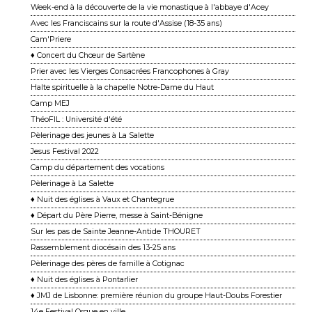
Week-end à la découverte de la vie monastique à l'abbaye d'Acey
Avec les Franciscains sur la route d'Assise (18-35 ans)
Cam'Priere
♦ Concert du Chœur de Sartène
Prier avec les Vierges Consacrées Francophones à Gray
Halte spirituelle à la chapelle Notre-Dame du Haut
Camp MEJ
ThéoFIL : Université d'été
Pèlerinage des jeunes à La Salette
Jesus Festival 2022
Camp du département des vocations
Pèlerinage à La Salette
♦ Nuit des églises à Vaux et Chantegrue
♦ Départ du Père Pierre, messe à Saint-Bénigne
Sur les pas de Sainte Jeanne-Antide THOURET
Rassemblement diocésain des 13-25 ans
Pèlerinage des pères de famille à Cotignac
♦ Nuit des églises à Pontarlier
♦ JMJ de Lisbonne: première réunion du groupe Haut-Doubs Forestier
14e Festival Orgue en ville