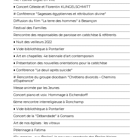
♦ Concert Céleste et Florentin KLINGELSCHMITT
# Conférence "Sagesses égyptiennes et rétribution divine"
Diffusion du film "La terre des hommes" à Besançon
Festival des Familles
Rencontre des responsables de paroisse en catéchèse & référents
♦ Nuit des veilleurs 2022
♦ Vide-bibliothèque à Pontarlier
♦ Art en chapelles: 4e biennale d'art contemporain
♦ Présentation des nouvelles orientations pour la catéchèse
♦ Conférence "Le deuil après suicide"
# Rencontre du groupe diocésain "Chrétiens divorcés – Chemins
d’Espérance"
Messe animée par les Jeunes
Concert piano et voix: Hommage à Eichendorff
6ème rencontre interreligieuse à Ronchamp
♦ Vide-bibliothèque à Pontarlier
Concert de la "Débandade" à Gonsans
Art de nos églises : les vitraux
Pèlerinage à Fatima