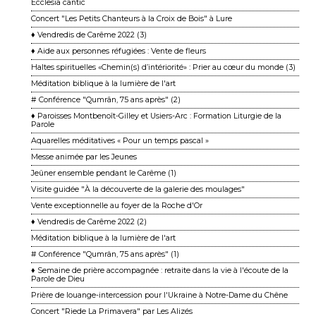
Ecclesia cantic
Concert "Les Petits Chanteurs à la Croix de Bois" à Lure
♦ Vendredis de Carême 2022 (3)
♦ Aide aux personnes réfugiées : Vente de fleurs
Haltes spirituelles «Chemin(s) d’intériorité» : Prier au cœur du monde (3)
Méditation biblique à la lumière de l'art
# Conférence "Qumrân, 75 ans après" (2)
♦ Paroisses Montbenoît-Gilley et Usiers-Arc : Formation Liturgie de la
Parole
Aquarelles méditatives « Pour un temps pascal »
Messe animée par les Jeunes
Jeûner ensemble pendant le Carême (1)
Visite guidée "À la découverte de la galerie des moulages"
Vente exceptionnelle au foyer de la Roche d'Or
♦ Vendredis de Carême 2022 (2)
Méditation biblique à la lumière de l'art
# Conférence "Qumrân, 75 ans après" (1)
♦ Semaine de prière accompagnée : retraite dans la vie à l'écoute de la
Parole de Dieu
Prière de louange-intercession pour l'Ukraine à Notre-Dame du Chêne
Concert "Riede La Primavera" par Les Alizés