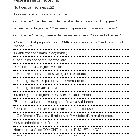
Messe animée par les Jeunes
Nuit des cathédrales 2022
Journée "Intériorité dans la nature"
Conférence "État des lieux du chant et de la musique liturgiques"
Soirée de partage avec "Chemins d'Espérance chrétiens divorcés"
Conférence "L’imaginaire et le merveilleux dans l’Occident chrétien"
♦ Soirée-débat proposée par le CMR, mouvement des Chrétiens dans le
Monde Rural
♦ Confirmations dans le doyenné (1)
Glorious en concert à Montbéliard
Dans l'élan du Congrès Mission
Rencontre diocésaine des Délégués Pastoraux
Pèlerinage dans les pas de sainte Bernadette
Pèlerinage diocésain à Taizé
♦ Mini-séjour collégien.nne.s 13-15 ans au Larmont
"Brother ", la fraternité sur grand écran à Valdahon
Retraite spirituelle avec la communauté religieuse
# Conférence "Paul est-il misogyne ? Histoire d’un malentendu"
Messe animée par les Jeunes
Hommage à Alice DOMONT et Léonie DUQUET sur RCF