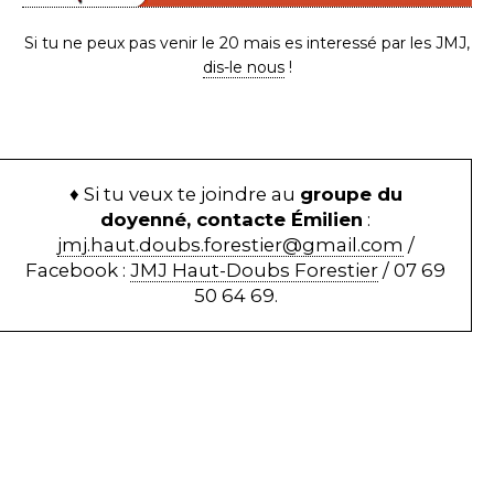
Si tu ne peux pas venir le 20 mais es interessé par les JMJ,
dis-le nous
!
♦ Si tu veux te joindre au
groupe du
doyenné, contacte Émilien
:
jmj.haut.doubs.forestier@gmail.com
/
Facebook :
JMJ Haut-Doubs Forestier
/ 07 69
50 64 69.