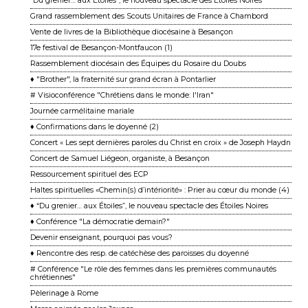
“Du grenier… aux Étoiles”, le nouveau spectacle des Étoiles Noires
Grand rassemblement des Scouts Unitaires de France à Chambord
Vente de livres de la Bibliothèque diocésaine à Besançon
17e festival de Besançon-Montfaucon (1)
Rassemblement diocésain des Équipes du Rosaire du Doubs
♦ "Brother", la fraternité sur grand écran à Pontarlier
# Visioconférence "Chrétiens dans le monde: l'Iran"
Journée carmélitaine mariale
♦ Confirmations dans le doyenné (2)
Concert « Les sept dernières paroles du Christ en croix » de Joseph Haydn
Concert de Samuel Liégeon, organiste, à Besançon
Ressourcement spirituel des ECP
Haltes spirituelles «Chemin(s) d’intériorité» : Prier au cœur du monde (4)
♦ “Du grenier… aux Étoiles”, le nouveau spectacle des Étoiles Noires
♦ Conférence "La démocratie demain?"
Devenir enseignant, pourquoi pas vous?
♦ Rencontre des resp. de catéchèse des paroisses du doyenné
# Conférence "Le rôle des femmes dans les premières communautés
chrétiennes"
Pèlerinage à Rome