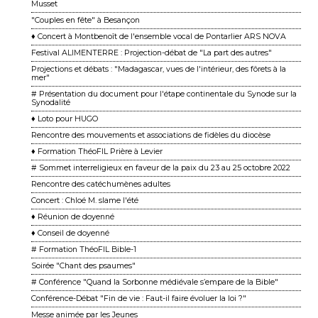
Musset
"Couples en fête" à Besançon
♦ Concert à Montbenoît de l'ensemble vocal de Pontarlier ARS NOVA
Festival ALIMENTERRE : Projection-débat de "La part des autres"
Projections et débats : "Madagascar, vues de l'intérieur, des fôrets à la
mer"
# Présentation du document pour l'étape continentale du Synode sur la
Synodalité
♦ Loto pour HUGO
Rencontre des mouvements et associations de fidèles du diocèse
♦ Formation ThéoFIL Prière à Levier
# Sommet interreligieux en faveur de la paix du 23 au 25 octobre 2022
Rencontre des catéchumènes adultes
Concert : Chloé M. slame l'été
♦ Réunion de doyenné
♦ Conseil de doyenné
# Formation ThéoFIL Bible-1
Soirée "Chant des psaumes"
# Conférence "Quand la Sorbonne médiévale s’empare de la Bible"
Conférence-Débat "Fin de vie : Faut-il faire évoluer la loi ?"
Messe animée par les Jeunes