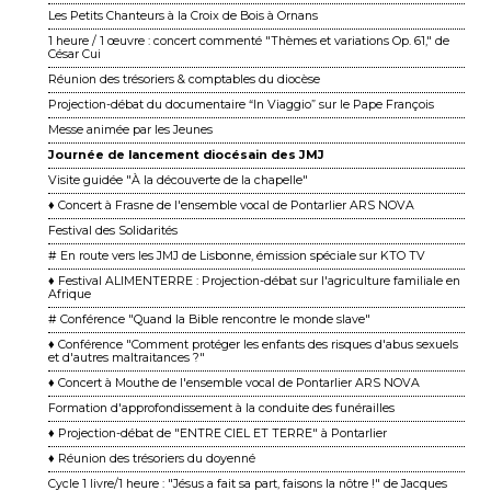
Les Petits Chanteurs à la Croix de Bois à Ornans
1 heure / 1 œuvre : concert commenté "Thèmes et variations Op. 61," de
César Cui
Réunion des trésoriers & comptables du diocèse
Projection-débat du documentaire “In Viaggio” sur le Pape François
Messe animée par les Jeunes
Journée de lancement diocésain des JMJ
Visite guidée "À la découverte de la chapelle"
♦ Concert à Frasne de l'ensemble vocal de Pontarlier ARS NOVA
Festival des Solidarités
# En route vers les JMJ de Lisbonne, émission spéciale sur KTO TV
♦ Festival ALIMENTERRE : Projection-débat sur l'agriculture familiale en
Afrique
# Conférence "Quand la Bible rencontre le monde slave"
♦ Conférence "Comment protéger les enfants des risques d'abus sexuels
et d'autres maltraitances ?"
♦ Concert à Mouthe de l'ensemble vocal de Pontarlier ARS NOVA
Formation d'approfondissement à la conduite des funérailles
♦ Projection-débat de "ENTRE CIEL ET TERRE" à Pontarlier
♦ Réunion des trésoriers du doyenné
Cycle 1 livre/1 heure : "Jésus a fait sa part, faisons la nôtre !" de Jacques