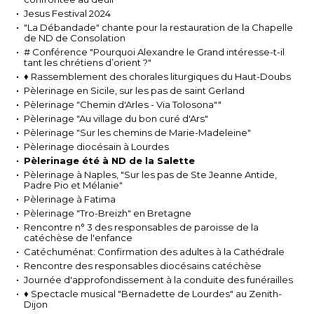
Jesus Festival 2024
"La Débandade" chante pour la restauration de la Chapelle
de ND de Consolation
# Conférence "Pourquoi Alexandre le Grand intéresse-t-il
tant les chrétiens d’orient ?"
♦ Rassemblement des chorales liturgiques du Haut-Doubs
Pèlerinage en Sicile, sur les pas de saint Gerland
Pèlerinage "Chemin d'Arles - Via Tolosona""
Pèlerinage "Au village du bon curé d'Ars"
Pèlerinage "Sur les chemins de Marie-Madeleine"
Pèlerinage diocésain à Lourdes
Pèlerinage été à ND de la Salette
Pèlerinage à Naples, "Sur les pas de Ste Jeanne Antide,
Padre Pio et Mélanie"
Pèlerinage à Fatima
Pèlerinage "Tro-Breizh" en Bretagne
Rencontre n° 3 des responsables de paroisse de la
catéchèse de l'enfance
Catéchuménat: Confirmation des adultes à la Cathédrale
Rencontre des responsables diocésains catéchèse
Journée d'approfondissement à la conduite des funérailles
♦ Spectacle musical "Bernadette de Lourdes" au Zenith-
Dijon