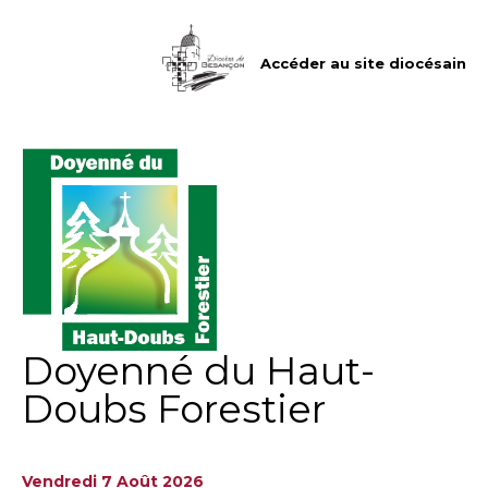
Aller
Outils
au
personnels
contenu.
|
Accéder au site diocésain
Aller
à
la
navigation
Doyenné du Haut-
Doubs Forestier
Vendredi 7 Août 2026