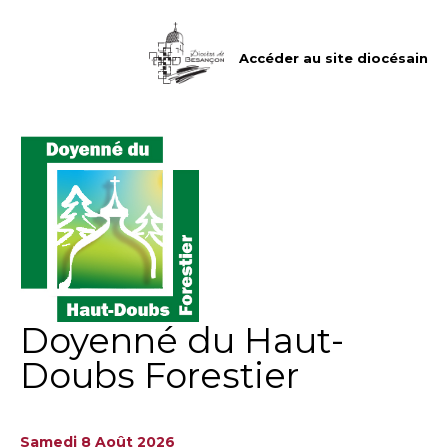
Aller
Outils
au
personnels
contenu.
|
Accéder au site diocésain
Aller
à
la
navigation
Doyenné du Haut-
Doubs Forestier
Samedi 8 Août 2026