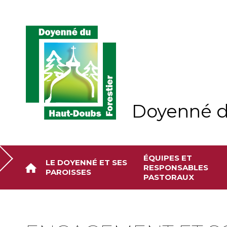
Aller
Outils
au
personnels
contenu.
|
Aller
à
la
navigation
Doyenné d
ÉQUIPES ET
LE DOYENNÉ ET SES
RESPONSABLES
PAROISSES
PASTORAUX