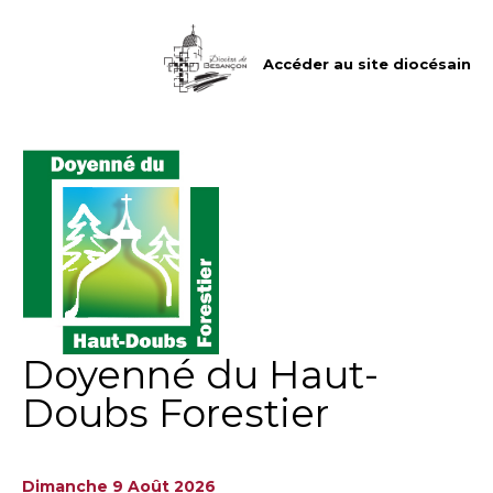
Aller
Outils
au
personnels
contenu.
|
Accéder au site diocésain
Aller
à
la
navigation
Doyenné du Haut-
Doubs Forestier
Dimanche 9 Août 2026