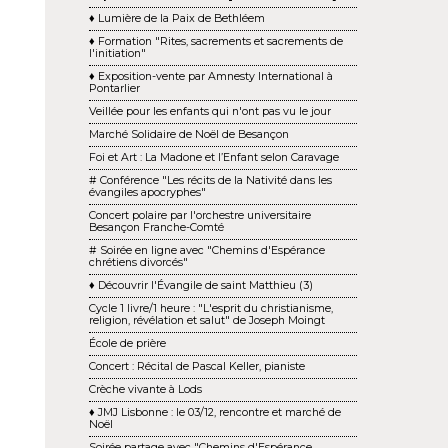
♦ Lumière de la Paix de Bethléem
♦ Formation "Rites, sacrements et sacrements de
l'initiation"
♦ Exposition-vente par Amnesty International à
Pontarlier
Veillée pour les enfants qui n'ont pas vu le jour
Marché Solidaire de Noël de Besançon
Foi et Art : La Madone et l’Enfant selon Caravage
# Conférence "Les récits de la Nativité dans les
évangiles apocryphes"
Concert polaire par l'orchestre universitaire
Besançon Franche-Comté
# Soirée en ligne avec "Chemins d'Espérance
chrétiens divorcés"
♦ Découvrir l'Évangile de saint Matthieu (3)
Cycle 1 livre/1 heure : "L'esprit du christianisme,
religion, révélation et salut" de Joseph Moingt
École de prière
Concert : Récital de Pascal Keller, pianiste
Crèche vivante à Lods
♦ JMJ Lisbonne : le 03/12, rencontre et marché de
Noël
Soirée partage avec "Chemins d'Espérance