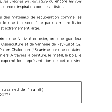
e
,
les crèches en miniature
ou encore
les rois
urce d’inspiration pour les artistes.
ans des matériaux de récupération comme les
 une tapisserie faite par un maitre lissier
 est extrêmement large.
irez une Nativité en osier, presque grandeur
’Osiériculture et de Vannerie de Fayl-Billot (52)
-Pal-en-Chalencon (43) animé par une centaine
rs. A travers la peinture, le métal, le bois, le
nt exprimé leur représentation de cette divine
i au samedi de 14h à 18h)
 2023 !