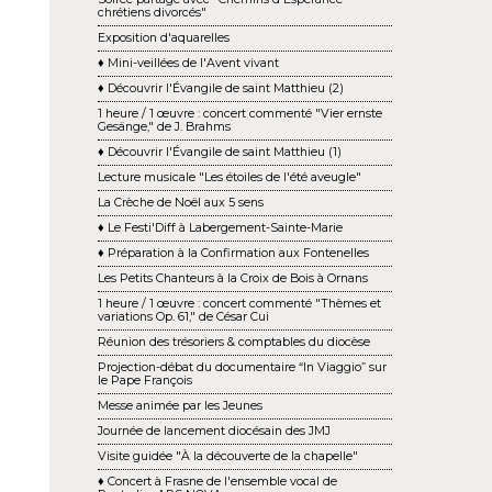
chrétiens divorcés"
Exposition d'aquarelles
♦ Mini-veillées de l'Avent vivant
♦ Découvrir l'Évangile de saint Matthieu (2)
1 heure / 1 œuvre : concert commenté "Vier ernste
Gesänge," de J. Brahms
♦ Découvrir l'Évangile de saint Matthieu (1)
Lecture musicale "Les étoiles de l'été aveugle"
La Crèche de Noël aux 5 sens
♦ Le Festi'Diff à Labergement-Sainte-Marie
♦ Préparation à la Confirmation aux Fontenelles
Les Petits Chanteurs à la Croix de Bois à Ornans
1 heure / 1 œuvre : concert commenté "Thèmes et
variations Op. 61," de César Cui
Réunion des trésoriers & comptables du diocèse
Projection-débat du documentaire “In Viaggio” sur
le Pape François
Messe animée par les Jeunes
Journée de lancement diocésain des JMJ
Visite guidée "À la découverte de la chapelle"
♦ Concert à Frasne de l'ensemble vocal de