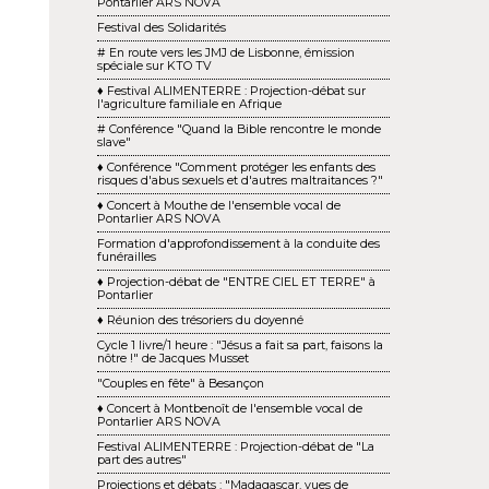
Pontarlier ARS NOVA
Festival des Solidarités
# En route vers les JMJ de Lisbonne, émission
spéciale sur KTO TV
♦ Festival ALIMENTERRE : Projection-débat sur
l'agriculture familiale en Afrique
# Conférence "Quand la Bible rencontre le monde
slave"
♦ Conférence "Comment protéger les enfants des
risques d'abus sexuels et d'autres maltraitances ?"
♦ Concert à Mouthe de l'ensemble vocal de
Pontarlier ARS NOVA
Formation d'approfondissement à la conduite des
funérailles
♦ Projection-débat de "ENTRE CIEL ET TERRE" à
Pontarlier
♦ Réunion des trésoriers du doyenné
Cycle 1 livre/1 heure : "Jésus a fait sa part, faisons la
nôtre !" de Jacques Musset
"Couples en fête" à Besançon
♦ Concert à Montbenoît de l'ensemble vocal de
Pontarlier ARS NOVA
Festival ALIMENTERRE : Projection-débat de "La
part des autres"
Projections et débats : "Madagascar, vues de