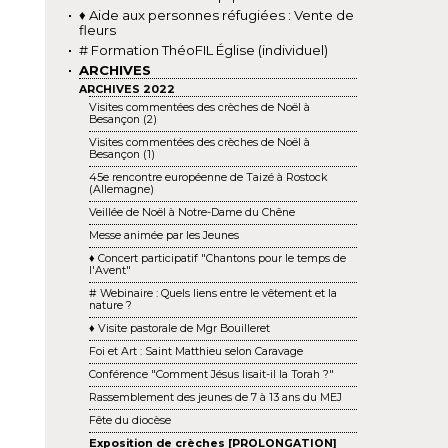
♦ Aide aux personnes réfugiées : Vente de
fleurs
# Formation ThéoFIL Église (individuel)
ARCHIVES
ARCHIVES 2022
Visites commentées des crèches de Noël à
Besançon (2)
Visites commentées des crèches de Noël à
Besançon (1)
45e rencontre européenne de Taizé à Rostock
(Allemagne)
Veillée de Noël à Notre-Dame du Chêne
Messe animée par les Jeunes
♦ Concert participatif "Chantons pour le temps de
l'Avent"
# Webinaire : Quels liens entre le vêtement et la
nature ?
♦ Visite pastorale de Mgr Bouilleret
Foi et Art : Saint Matthieu selon Caravage
Conférence "Comment Jésus lisait-il la Torah ?"
Rassemblement des jeunes de 7 à 13 ans du MEJ
Fête du diocèse
Exposition de crèches [PROLONGATION]