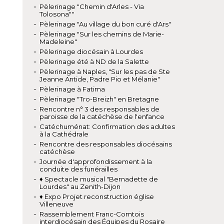
Pèlerinage "Chemin d'Arles - Via
Tolosona""
Pèlerinage "Au village du bon curé d'Ars"
Pèlerinage "Sur les chemins de Marie-
Madeleine"
Pèlerinage diocésain à Lourdes
Pèlerinage été à ND de la Salette
Pèlerinage à Naples, "Sur les pas de Ste
Jeanne Antide, Padre Pio et Mélanie"
Pèlerinage à Fatima
Pèlerinage "Tro-Breizh" en Bretagne
Rencontre n° 3 des responsables de
paroisse de la catéchèse de l'enfance
Catéchuménat: Confirmation des adultes
à la Cathédrale
Rencontre des responsables diocésains
catéchèse
Journée d'approfondissement à la
conduite des funérailles
♦ Spectacle musical "Bernadette de
Lourdes" au Zenith-Dijon
♦ Expo Projet reconstruction église
Villeneuve
Rassemblement Franc-Comtois
interdiocésain des Équipes du Rosaire