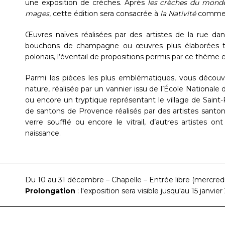
une exposition de crèches. Après
les crèches du mond
mages
, cette édition sera consacrée à
la Nativité
comme so
Œuvres naïves réalisées par des artistes de la rue d
bouchons de champagne ou œuvres plus élaborées telle
polonais, l’éventail de propositions permis par ce thème
Parmi les pièces les plus emblématiques, vous découvr
nature, réalisée par un vannier issu de l’École Nationale d
ou encore un tryptique représentant le village de Saint
de santons de Provence réalisés par des artistes santonnie
verre soufflé ou encore le vitrail, d’autres artistes o
naissance.
Du 10 au 31 décembre – Chapelle – Entrée libre (mercred
Prolongation
: l'exposition sera visible jusqu'au 15 janvier