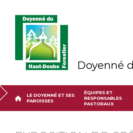
Aller
Outils
au
personnels
contenu.
|
Aller
à
la
navigation
Doyenné d
ÉQUIPES ET
LE DOYENNÉ ET SES
RESPONSABLES
PAROISSES
PASTORAUX