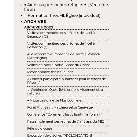
♦ Aide aux personnes réfugiées : Vente de
fleurs
# Formation ThéoFIL Église (individuel)
ARCHIVES
ARCHIVES 2022
Visites commentées des crèches de Noël à
Besançon (2)
Visites commentées des crèches de Noël à
Besançon (1)
45e rencontre européenne de Taizé à Rostock
(Allemagne)
Veillée de Noël à Notre-Dame du Chêne
Messe animée par les Jeunes
♦ Concert participatif "Chantons pour le temps de
l'Avent"
# Webinaire : Quels liens entre le vêtement et la
nature ?
♦ Visite pastorale de Mgr Bouilleret
Foi et Art : Saint Matthieu selon Caravage
Conférence "Comment Jésus lisait-il la Torah ?"
Rassemblement des jeunes de 7 à 13 ans du MEJ
Fête du diocèse
Exposition de crèches [PROLONGATION]