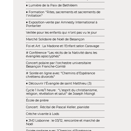
♦ Lumière de la Paix de Bethléem
♦ Formation "Rites, sacrements et sacrements de
l'initiation"
♦ Exposition-vente par Amnesty International à
Pontarlier
Veillée pour les enfants qui n'ont pas vu le jour
Marché Solidaire de Noël de Besançon
Foi et Art : La Madone et l’Enfant selon Caravage
# Conférence "Les récits de la Nativité dans les
évangiles apocryphes"
Concert polaire par l'orchestre universitaire
Besançon Franche-Comté
# Soirée en ligne avec "Chemins d'Espérance
chrétiens divorcés"
♦ Découvrir l'Évangile de saint Matthieu (3)
Cycle 1 livre/1 heure : "L'esprit du christianisme,
religion, révélation et salut" de Joseph Moingt
École de prière
Concert : Récital de Pascal Keller, pianiste
Crèche vivante à Lods
♦ JMJ Lisbonne : le 03/12, rencontre et marché de
Noël
Soirée partage avec "Chemins d'Espérance