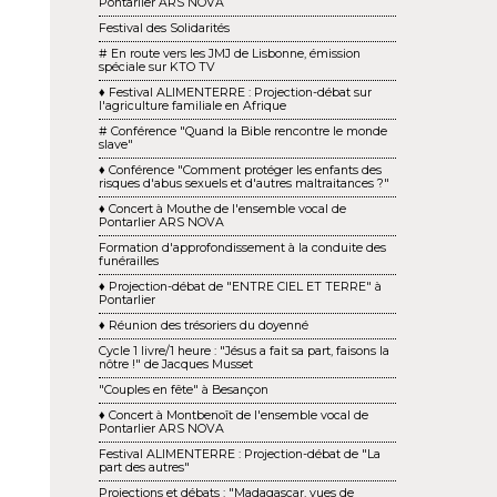
Pontarlier ARS NOVA
Festival des Solidarités
# En route vers les JMJ de Lisbonne, émission
spéciale sur KTO TV
♦ Festival ALIMENTERRE : Projection-débat sur
l'agriculture familiale en Afrique
# Conférence "Quand la Bible rencontre le monde
slave"
♦ Conférence "Comment protéger les enfants des
risques d'abus sexuels et d'autres maltraitances ?"
♦ Concert à Mouthe de l'ensemble vocal de
Pontarlier ARS NOVA
Formation d'approfondissement à la conduite des
funérailles
♦ Projection-débat de "ENTRE CIEL ET TERRE" à
Pontarlier
♦ Réunion des trésoriers du doyenné
Cycle 1 livre/1 heure : "Jésus a fait sa part, faisons la
nôtre !" de Jacques Musset
"Couples en fête" à Besançon
♦ Concert à Montbenoît de l'ensemble vocal de
Pontarlier ARS NOVA
Festival ALIMENTERRE : Projection-débat de "La
part des autres"
Projections et débats : "Madagascar, vues de