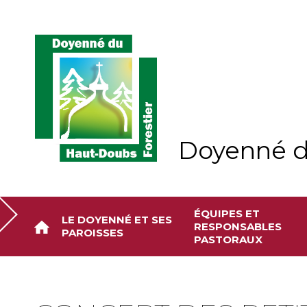
Aller
Outils
au
personnels
contenu.
|
Aller
à
la
navigation
Doyenné d
ÉQUIPES ET
LE DOYENNÉ ET SES
RESPONSABLES
PAROISSES
PASTORAUX