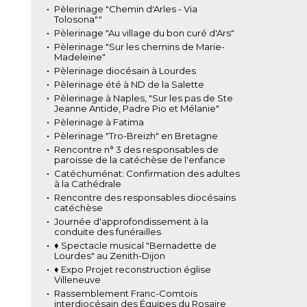
Pèlerinage "Chemin d'Arles - Via
Tolosona""
Pèlerinage "Au village du bon curé d'Ars"
Pèlerinage "Sur les chemins de Marie-
Madeleine"
Pèlerinage diocésain à Lourdes
Pèlerinage été à ND de la Salette
Pèlerinage à Naples, "Sur les pas de Ste
Jeanne Antide, Padre Pio et Mélanie"
Pèlerinage à Fatima
Pèlerinage "Tro-Breizh" en Bretagne
Rencontre n° 3 des responsables de
paroisse de la catéchèse de l'enfance
Catéchuménat: Confirmation des adultes
à la Cathédrale
Rencontre des responsables diocésains
catéchèse
Journée d'approfondissement à la
conduite des funérailles
♦ Spectacle musical "Bernadette de
Lourdes" au Zenith-Dijon
♦ Expo Projet reconstruction église
Villeneuve
Rassemblement Franc-Comtois
interdiocésain des Équipes du Rosaire