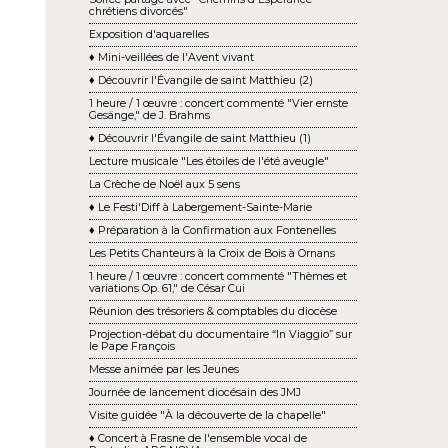
chrétiens divorcés"
Exposition d'aquarelles
♦ Mini-veillées de l'Avent vivant
♦ Découvrir l'Évangile de saint Matthieu (2)
1 heure / 1 œuvre : concert commenté "Vier ernste
Gesänge," de J. Brahms
♦ Découvrir l'Évangile de saint Matthieu (1)
Lecture musicale "Les étoiles de l'été aveugle"
La Crèche de Noël aux 5 sens
♦ Le Festi'Diff à Labergement-Sainte-Marie
♦ Préparation à la Confirmation aux Fontenelles
Les Petits Chanteurs à la Croix de Bois à Ornans
1 heure / 1 œuvre : concert commenté "Thèmes et
variations Op. 61," de César Cui
Réunion des trésoriers & comptables du diocèse
Projection-débat du documentaire “In Viaggio” sur
le Pape François
Messe animée par les Jeunes
Journée de lancement diocésain des JMJ
Visite guidée "À la découverte de la chapelle"
♦ Concert à Frasne de l'ensemble vocal de