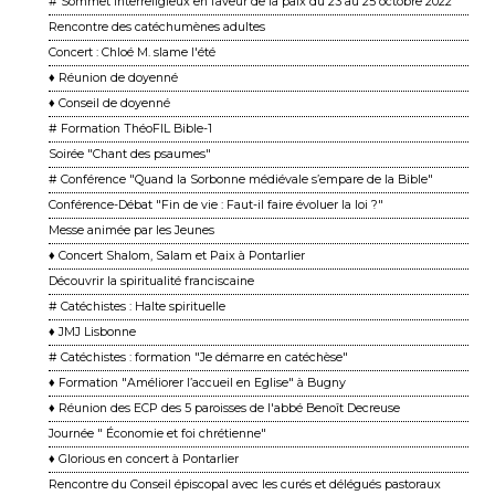
# Sommet interreligieux en faveur de la paix du 23 au 25 octobre 2022
Rencontre des catéchumènes adultes
Concert : Chloé M. slame l'été
♦ Réunion de doyenné
♦ Conseil de doyenné
# Formation ThéoFIL Bible-1
Soirée "Chant des psaumes"
# Conférence "Quand la Sorbonne médiévale s’empare de la Bible"
Conférence-Débat "Fin de vie : Faut-il faire évoluer la loi ?"
Messe animée par les Jeunes
♦ Concert Shalom, Salam et Paix à Pontarlier
Découvrir la spiritualité franciscaine
# Catéchistes : Halte spirituelle
♦ JMJ Lisbonne
# Catéchistes : formation "Je démarre en catéchèse"
♦ Formation "Améliorer l’accueil en Eglise" à Bugny
♦ Réunion des ECP des 5 paroisses de l'abbé Benoît Decreuse
Journée " Économie et foi chrétienne"
♦ Glorious en concert à Pontarlier
Rencontre du Conseil épiscopal avec les curés et délégués pastoraux