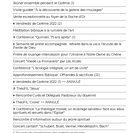
Jeûner ensemble pendant le Carême (1)
Visite guidée "À la découverte de la galerie des moulages"
Vente exceptionnelle au foyer de la Roche d'Or
♦ Vendredis de Carême 2022 (2)
Méditation biblique à la lumière de l'art
# Conférence "Qumrân, 75 ans après" (1)
♦ Semaine de prière accompagnée : retraite dans la vie à l'écoute de la
Parole de Dieu
Prière de louange-intercession pour l'Ukraine à Notre-Dame du Chêne
Concert "Riede La Primavera" par Les Alizés
Conférence "L'écologie intégrale, un art de vivre"
Approfondissement Biblique : Offrandes & sacrifices (J2)
♦ Vendredis de Carême 2022 (1) >> ANNULÉ
# ThéoFIL 'Jésus'
♦ Rencontre Curés et Délégués Pastoraux du doyenné
♦ ThéoFIL 'Croire' >> ANNULÉ
# Conférence "La théologie morale, un éclairage salvateur face aux abus
spirituels et sexuels dans l'Église"
Rencontre d'information autour du jeûne spirituel
Concert caritatif "Schubert, Bizet, Vanhal, Mendelssohn, Bach"