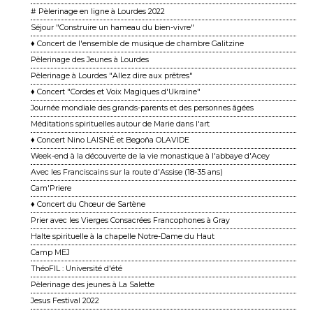
# Pèlerinage en ligne à Lourdes 2022
Séjour "Construire un hameau du bien-vivre"
♦ Concert de l'ensemble de musique de chambre Galitzine
Pèlerinage des Jeunes à Lourdes
Pèlerinage à Lourdes "Allez dire aux prêtres"
♦ Concert "Cordes et Voix Magiques d'Ukraine"
Journée mondiale des grands-parents et des personnes âgées
Méditations spirituelles autour de Marie dans l'art
♦ Concert Nino LAISNÉ et Begoña OLAVIDE
Week-end à la découverte de la vie monastique à l'abbaye d'Acey
Avec les Franciscains sur la route d'Assise (18-35 ans)
Cam'Priere
♦ Concert du Chœur de Sartène
Prier avec les Vierges Consacrées Francophones à Gray
Halte spirituelle à la chapelle Notre-Dame du Haut
Camp MEJ
ThéoFIL : Université d'été
Pèlerinage des jeunes à La Salette
Jesus Festival 2022