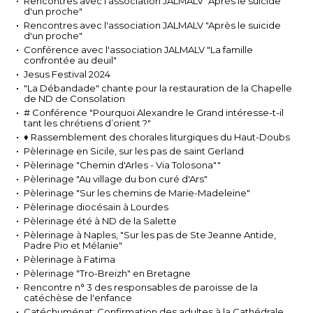
Rencontres avec l'association JALMALV "Après le suicide
d'un proche"
Rencontres avec l'association JALMALV "Après le suicide
d'un proche"
Conférence avec l'association JALMALV "La famille
confrontée au deuil"
Jesus Festival 2024
"La Débandade" chante pour la restauration de la Chapelle
de ND de Consolation
# Conférence "Pourquoi Alexandre le Grand intéresse-t-il
tant les chrétiens d’orient ?"
♦ Rassemblement des chorales liturgiques du Haut-Doubs
Pèlerinage en Sicile, sur les pas de saint Gerland
Pèlerinage "Chemin d'Arles - Via Tolosona""
Pèlerinage "Au village du bon curé d'Ars"
Pèlerinage "Sur les chemins de Marie-Madeleine"
Pèlerinage diocésain à Lourdes
Pèlerinage été à ND de la Salette
Pèlerinage à Naples, "Sur les pas de Ste Jeanne Antide,
Padre Pio et Mélanie"
Pèlerinage à Fatima
Pèlerinage "Tro-Breizh" en Bretagne
Rencontre n° 3 des responsables de paroisse de la
catéchèse de l'enfance
Catéchuménat: Confirmation des adultes à la Cathédrale