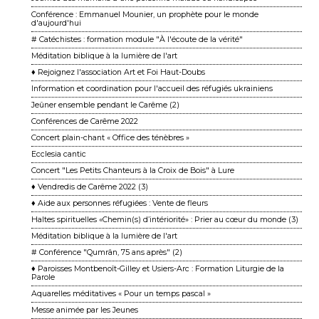
Conférence : Emmanuel Mounier, un prophète pour le monde
d'aujourd'hui
# Catéchistes : formation module "À l'écoute de la vérité"
Méditation biblique à la lumière de l'art
♦ Rejoignez l'association Art et Foi Haut-Doubs
Information et coordination pour l'accueil des réfugiés ukrainiens
Jeûner ensemble pendant le Carême (2)
Conférences de Carême 2022
Concert plain-chant « Office des ténèbres »
Ecclesia cantic
Concert "Les Petits Chanteurs à la Croix de Bois" à Lure
♦ Vendredis de Carême 2022 (3)
♦ Aide aux personnes réfugiées : Vente de fleurs
Haltes spirituelles «Chemin(s) d’intériorité» : Prier au cœur du monde (3)
Méditation biblique à la lumière de l'art
# Conférence "Qumrân, 75 ans après" (2)
♦ Paroisses Montbenoît-Gilley et Usiers-Arc : Formation Liturgie de la
Parole
Aquarelles méditatives « Pour un temps pascal »
Messe animée par les Jeunes