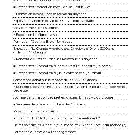
♦ Journée de récollection des prêtres et diacres
# Catéchistes : formation module "Dieu est la vie"
♦ Formation des équipes baptême du doyenné
Exposition "Chemin de Croix" CCFD – Terre solidaire
Messe animée par les Jeunes
♦ Exposition La Vigne, La Vie...
Formation "Ouvrir la Bible" 1er niveau
Exposition "La Grande Aventure des Chrétiens d'Orient, 2000 ans
d'Histoire" à Quingey
♦ Rencontre Curés et Délégués Pastoraux du doyenné
# Catéchistes : Formation "Chemin vers l'eucharistie (3e partie)"
# Catéchistes : Formation "Quelle catéchèse aujourd'hui?"
Conférence-débat sur le rapport de la CIASE à Ornans
♦ Rencontre des trois Équipes de Coordination Pastorale de l’abbé Benoît
Decreuse
Journée de formation des prêtres, diacres, DP et LME du diocèse
♦ Semaine de prière pour l'Unité des Chrétiens
Messe animée par les Jeunes
Rencontre : La CIASE, le rapport Sauvé. Et maintenant ?
Haltes spirituelles «Chemin(s) d’intériorité» : Prier au cœur du monde (2)
Formation d'Initiation à l'ennéagramme