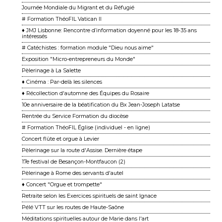
Journée Mondiale du Migrant et du Réfugié
# Formation ThéoFIL Vatican II
♦ JMJ Lisbonne: Rencontre d’information doyenné pour les 18-35 ans
intéressés
# Catéchistes : formation module "Dieu nous aime"
Exposition "Micro-entrepreneurs du Monde"
Pèlerinage à La Salette
♦ Cinéma : Par-delà les silences
♦ Récollection d'automne des Équipes du Rosaire
10e anniversaire de la béatification du Bx Jean-Joseph Latatse
Rentrée du Service Formation du diocèse
# Formation ThéoFIL Église (individuel - en ligne)
Concert flûte et orgue à Levier
Pèlerinage sur la route d'Assise. Dernière étape
17e festival de Besançon-Montfaucon (2)
Pèlerinage à Rome des servants d'autel
♦ Concert "Orgue et trompette"
Retraite selon les Exercices spirituels de saint Ignace
Pélé VTT sur les routes de Haute-Saône
Méditations spirituelles autour de Marie dans l'art