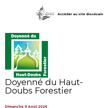
Aller
Outils
au
personnels
contenu.
|
Accéder au site diocésain
Aller
à
la
navigation
Doyenné du Haut-
Doubs Forestier
Dimanche 9 Août 2026