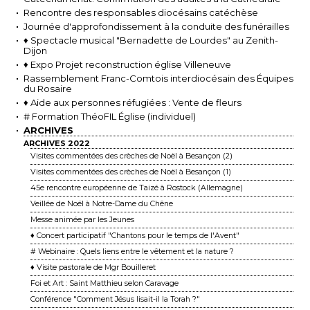
Rencontre des responsables diocésains catéchèse
Journée d'approfondissement à la conduite des funérailles
♦ Spectacle musical "Bernadette de Lourdes" au Zenith-
Dijon
♦ Expo Projet reconstruction église Villeneuve
Rassemblement Franc-Comtois interdiocésain des Équipes
du Rosaire
♦ Aide aux personnes réfugiées : Vente de fleurs
# Formation ThéoFIL Église (individuel)
ARCHIVES
ARCHIVES 2022
Visites commentées des crèches de Noël à Besançon (2)
Visites commentées des crèches de Noël à Besançon (1)
45e rencontre européenne de Taizé à Rostock (Allemagne)
Veillée de Noël à Notre-Dame du Chêne
Messe animée par les Jeunes
♦ Concert participatif "Chantons pour le temps de l'Avent"
# Webinaire : Quels liens entre le vêtement et la nature ?
♦ Visite pastorale de Mgr Bouilleret
Foi et Art : Saint Matthieu selon Caravage
Conférence "Comment Jésus lisait-il la Torah ?"