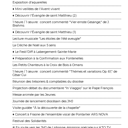
Exposition d'aquarelles
♦ Mini-veillées de l'Avent vivant
♦ Découvrir l'Évangile de saint Matthieu (2)
1 heure / 1 œuvre : concert commenté "Vier ernste Gesänge," de J.
Brahms
♦ Découvrir l'Évangile de saint Matthieu (1)
Lecture musicale "Les étoiles de l'été aveugle"
La Crèche de Noël aux 5 sens
♦ Le Festi'Diff à Labergement-Sainte-Marie
♦ Préparation à la Confirmation aux Fontenelles
Les Petits Chanteurs à la Croix de Bois à Ornans
1 heure / 1 œuvre : concert commenté "Thèmes et variations Op. 61," de
César Cui
Réunion des trésoriers & comptables du diocèse
Projection-débat du documentaire “In Viaggio” sur le Pape François
Messe animée par les Jeunes
Journée de lancement diocésain des JMJ
Visite guidée "À la découverte de la chapelle"
♦ Concert à Frasne de l'ensemble vocal de Pontarlier ARS NOVA
Festival des Solidarités
# En route vers les JMJ de Lisbonne, émission spéciale sur KTO TV