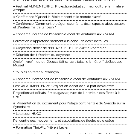
♦ Festival ALIMENTERRE : Projection-débat sur l'agriculture familiale en
Afrique
# Conférence "Quand la Bible rencontre le monde slave"
♦ Conférence "Comment protéger les enfants des risques d'abus sexuels
et d'autres maltraitances ?"
♦ Concert à Mouthe de l'ensemble vocal de Pontarlier ARS NOVA
Formation d'approfondissement à la conduite des funérailles
♦ Projection-débat de "ENTRE CIEL ET TERRE" à Pontarlier
♦ Réunion des trésoriers du doyenné
Cycle 1 livre/1 heure : "Jésus a fait sa part, faisons la nôtre !" de Jacques
Musset
"Couples en fête" à Besançon
♦ Concert à Montbenoît de l'ensemble vocal de Pontarlier ARS NOVA
Festival ALIMENTERRE : Projection-débat de "La part des autres"
Projections et débats : "Madagascar, vues de l'intérieur, des fôrets à la
mer"
# Présentation du document pour l'étape continentale du Synode sur la
Synodalité
♦ Loto pour HUGO
Rencontre des mouvements et associations de fidèles du diocèse
♦ Formation ThéoFIL Prière à Levier