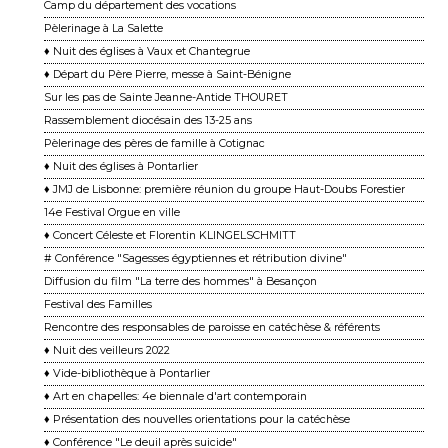
Camp du département des vocations
Pèlerinage à La Salette
♦ Nuit des églises à Vaux et Chantegrue
♦ Départ du Père Pierre, messe à Saint-Bénigne
Sur les pas de Sainte Jeanne-Antide THOURET
Rassemblement diocésain des 13-25 ans
Pèlerinage des pères de famille à Cotignac
♦ Nuit des églises à Pontarlier
♦ JMJ de Lisbonne: première réunion du groupe Haut-Doubs Forestier
14e Festival Orgue en ville
♦ Concert Céleste et Florentin KLINGELSCHMITT
# Conférence "Sagesses égyptiennes et rétribution divine"
Diffusion du film "La terre des hommes" à Besançon
Festival des Familles
Rencontre des responsables de paroisse en catéchèse & référents
♦ Nuit des veilleurs 2022
♦ Vide-bibliothèque à Pontarlier
♦ Art en chapelles: 4e biennale d'art contemporain
♦ Présentation des nouvelles orientations pour la catéchèse
♦ Conférence "Le deuil après suicide"