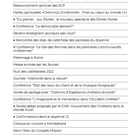
Ressourcement spirituel des ECP
Haltes spirituelles «Chemin(s) d’intériorité» : Prier au cœur du monde (4)
♦ “Du grenier… aux Étoiles”, le nouveau spectacle des Étoiles Noires
♦ Conférence "La démocratie demain?"
Devenir enseignant, pourquoi pas vous?
♦ Rencontre des resp. de catéchèse des paroisses du doyenné
# Conférence "Le rôle des femmes dans les premières communautés
chrétiennes"
Pèlerinage à Rome
Messe animée par les Jeunes
Nuit des cathédrales 2022
Journée "Intériorité dans la nature"
Conférence "État des lieux du chant et de la musique liturgiques"
Soirée de partage avec "Chemins d'Espérance chrétiens divorcés"
Conférence "L’imaginaire et le merveilleux dans l’Occident chrétien"
♦ Soirée-débat proposée par le CMR, mouvement des Chrétiens dans le
Monde Rural
♦ Confirmations dans le doyenné (1)
Glorious en concert à Montbéliard
Dans l'élan du Congrès Mission