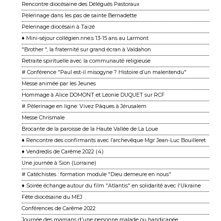
Rencontre diocésaine des Délégués Pastoraux
Pèlerinage dans les pas de sainte Bernadette
Pèlerinage diocésain à Taizé
♦ Mini-séjour collégien.nne.s 13-15 ans au Larmont
"Brother ", la fraternité sur grand écran à Valdahon
Retraite spirituelle avec la communauté religieuse
# Conférence "Paul est-il misogyne ? Histoire d’un malentendu"
Messe animée par les Jeunes
Hommage à Alice DOMONT et Léonie DUQUET sur RCF
# Pèlerinage en ligne: Vivez Pâques à Jérusalem
Messe Chrismale
Brocante de la paroisse de la Haute Vallée de La Loue
♦ Rencontre des confirmants avec l’archevêque Mgr Jean-Luc Bouilleret
♦ Vendredis de Carême 2022 (4)
Une journée à Sion (Lorraine)
# Catéchistes : formation module "Dieu demeure en nous"
♦ Soirée échange autour du film "Atlantis" en solidarité avec l'Ukraine
Fête diocésaine du MEJ
Conférences de Carême 2022
Journée des mamans d'une personne malade ou handicapée