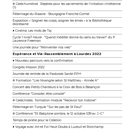
# Catéchuménat : Repères pour les sacrements de l'initiation chrétienne
(1)
Pèlerinage du Rosaire - Bourgogne Franche-Comté
Exposition « Soigner les corps, soigner les âmes » à la Bibliothèque
diocésaine
♦ Cinéma: Les mots de Taj
Cycle 1 livre/1 heure : "Quand méditer donne du sens au travail" du P.
Laurence Freeman
Une journée pour "Réinventer nos vies"
Espérance et Vie: Rassemblement à Lourdes 2022
♦ Nouveau parcours vers la confirmation
Congrès Mission 2022
Journée de rentrée de la Pastorale Santé-PPH
# Formation "Lire l’évangile selon St Matthieu - Année A"
Concert des Petits Chanteurs à la Croix de Bois à Besançon
Conférence "Consoler, être consolé"
# Catéchistes : formation module "Recevoir ton histoire"
Pèlerinage en Turquie "Sur les pas de St Paul"
# Conférence "Et Babylone sombra, le 12 octobre 539 av. J.-C."
Temps de prière pour la Création
♦ Voyage avec Art et Foi Haut-Doubs à Luxeuil et Ronchamp