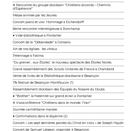
# Rencontre du groupe diocésain "Chrétiens divorcés – Chemins
d’Espérance"
Messe animée par les Jeunes
Concert piano et voix: Hommage à Eichendorff
6ème rencontre interreligieuse à Ronchamp
♦ Vide-bibliothèque à Pontarlier
Concert de la "Débandade" à Gonsans
Art de nos églises : les vitraux
Pèlerinage à Fatima
“Du grenier… aux Étoiles”, le nouveau spectacle des Étoiles Noires
Grand rassemblement des Scouts Unitaires de France à Chambord
Vente de livres de la Bibliothèque diocésaine à Besançon
17e festival de Besançon-Montfaucon (1)
Rassemblement diocésain des Équipes du Rosaire du Doubs
♦ "Brother", la fraternité sur grand écran à Pontarlier
# Visioconférence "Chrétiens dans le monde: l'Iran"
Journée carmélitaine mariale
♦ Confirmations dans le doyenné (2)
Concert « Les sept dernières paroles du Christ en croix » de Joseph Haydn
Concert de Samuel Liégeon, organiste, à Besançon