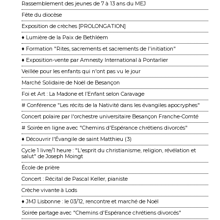
Rassemblement des jeunes de 7 à 13 ans du MEJ
Fête du diocèse
Exposition de crèches [PROLONGATION]
♦ Lumière de la Paix de Bethléem
♦ Formation "Rites, sacrements et sacrements de l'initiation"
♦ Exposition-vente par Amnesty International à Pontarlier
Veillée pour les enfants qui n'ont pas vu le jour
Marché Solidaire de Noël de Besançon
Foi et Art : La Madone et l’Enfant selon Caravage
# Conférence "Les récits de la Nativité dans les évangiles apocryphes"
Concert polaire par l'orchestre universitaire Besançon Franche-Comté
# Soirée en ligne avec "Chemins d'Espérance chrétiens divorcés"
♦ Découvrir l'Évangile de saint Matthieu (3)
Cycle 1 livre/1 heure : "L'esprit du christianisme, religion, révélation et
salut" de Joseph Moingt
École de prière
Concert : Récital de Pascal Keller, pianiste
Crèche vivante à Lods
♦ JMJ Lisbonne : le 03/12, rencontre et marché de Noël
Soirée partage avec "Chemins d'Espérance chrétiens divorcés"