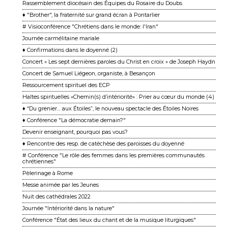
Rassemblement diocésain des Équipes du Rosaire du Doubs
♦ "Brother", la fraternité sur grand écran à Pontarlier
# Visioconférence "Chrétiens dans le monde: l'Iran"
Journée carmélitaine mariale
♦ Confirmations dans le doyenné (2)
Concert « Les sept dernières paroles du Christ en croix » de Joseph Haydn
Concert de Samuel Liégeon, organiste, à Besançon
Ressourcement spirituel des ECP
Haltes spirituelles «Chemin(s) d’intériorité» : Prier au cœur du monde (4)
♦ “Du grenier… aux Étoiles”, le nouveau spectacle des Étoiles Noires
♦ Conférence "La démocratie demain?"
Devenir enseignant, pourquoi pas vous?
♦ Rencontre des resp. de catéchèse des paroisses du doyenné
# Conférence "Le rôle des femmes dans les premières communautés
chrétiennes"
Pèlerinage à Rome
Messe animée par les Jeunes
Nuit des cathédrales 2022
Journée "Intériorité dans la nature"
Conférence "État des lieux du chant et de la musique liturgiques"