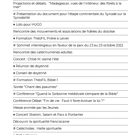
Projections et débats : "Madagascar, vues de l'intérieur, des fôrets à la
mer"
# Présentation du document pour l'étape continentale du Synode sur la
Synodalité
♦ Loto pour HUGO
Rencontre des mouvements et associations de fidèles du diocèse
♦ Formation ThéoFIL Prière à Levier
# Sommet interreligieux en faveur de la paix du 23 au 25 octobre 2022
Rencontre des catéchumènes adultes
Concert : Chloé M. slame l'été
♦ Réunion de doyenné
♦ Conseil de doyenné
# Formation ThéoFIL Bible-1
Soirée "Chant des psaumes"
# Conférence "Quand la Sorbonne médiévale s’empare de la Bible"
Conférence-Débat "Fin de vie : Faut-il faire évoluer la loi ?"
Messe animée par les Jeunes
♦ Concert Shalom, Salam et Paix à Pontarlier
Découvrir la spiritualité franciscaine
# Catéchistes : Halte spirituelle