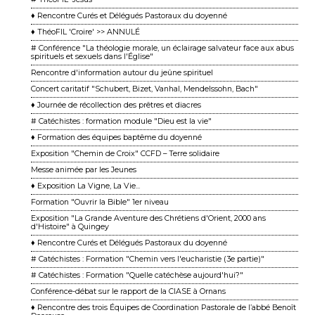
♦ Rencontre Curés et Délégués Pastoraux du doyenné
♦ ThéoFIL 'Croire' >> ANNULÉ
# Conférence "La théologie morale, un éclairage salvateur face aux abus
spirituels et sexuels dans l'Église"
Rencontre d'information autour du jeûne spirituel
Concert caritatif "Schubert, Bizet, Vanhal, Mendelssohn, Bach"
♦ Journée de récollection des prêtres et diacres
# Catéchistes : formation module "Dieu est la vie"
♦ Formation des équipes baptême du doyenné
Exposition "Chemin de Croix" CCFD – Terre solidaire
Messe animée par les Jeunes
♦ Exposition La Vigne, La Vie...
Formation "Ouvrir la Bible" 1er niveau
Exposition "La Grande Aventure des Chrétiens d'Orient, 2000 ans
d'Histoire" à Quingey
♦ Rencontre Curés et Délégués Pastoraux du doyenné
# Catéchistes : Formation "Chemin vers l'eucharistie (3e partie)"
# Catéchistes : Formation "Quelle catéchèse aujourd'hui?"
Conférence-débat sur le rapport de la CIASE à Ornans
♦ Rencontre des trois Équipes de Coordination Pastorale de l’abbé Benoît