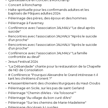
Quintessence en concert à Ronchamp
Concert à Ronchamp
Halte spirituelle pour les confirmands adultes et les
baptisés de Pâques adultes 2024
Pèlerinage des pères, des époux et des hommes
Pèlerinage à Faverney
Conférence avec l'association JALMALV "Le deuil après
suicide"
Rencontres avec l'association JALMALV "Après le suicide
d'un proche"
Rencontres avec l'association JALMALV "Après le suicide
d'un proche"
Conférence avec l'association JALMALV "La famille
confrontée au deuil"
Jesus Festival 2024
"La Débandade" chante pour la restauration de la Chapelle
de ND de Consolation
# Conférence "Pourquoi Alexandre le Grand intéresse-t-il
tant les chrétiens d’orient ?"
♦ Rassemblement des chorales liturgiques du Haut-Doubs
Pèlerinage en Sicile, sur les pas de saint Gerland
Pèlerinage "Chemin d'Arles - Via Tolosona""
Pèlerinage "Au village du bon curé d'Ars"
Pèlerinage "Sur les chemins de Marie-Madeleine"
Pèlerinage diocésain à Lourdes