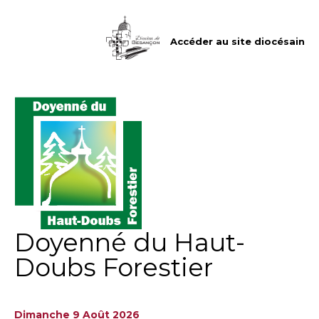
Aller
Outils
au
personnels
contenu.
|
Accéder au site diocésain
Aller
à
la
navigation
Doyenné du Haut-
Doubs Forestier
Dimanche 9 Août 2026