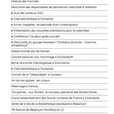
Festival des Familles
Rencontre des responsables de paroisse en catéchèse & référents
♦ Nuit des veilleurs 2022
♦ Vide-bibliothèque à Pontarlier
♦ Art en chapelles: 4e biennale d'art contemporain
♦ Présentation des nouvelles orientations pour la catéchèse
♦ Conférence "Le deuil après suicide"
# Rencontre du groupe diocésain "Chrétiens divorcés – Chemins
d’Espérance"
Messe animée par les Jeunes
Concert piano et voix: Hommage à Eichendorff
6ème rencontre interreligieuse à Ronchamp
♦ Vide-bibliothèque à Pontarlier
Concert de la "Débandade" à Gonsans
Art de nos églises : les vitraux
Pèlerinage à Fatima
“Du grenier… aux Étoiles”, le nouveau spectacle des Étoiles Noires
Grand rassemblement des Scouts Unitaires de France à Chambord
Vente de livres de la Bibliothèque diocésaine à Besançon
17e festival de Besançon-Montfaucon (1)