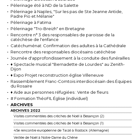
Pèlerinage été à ND de la Salette
Pèlerinage à Naples, "Sur les pas de Ste Jeanne Antide,
Padre Pio et Mélanie"
Pèlerinage à Fatima
Pèlerinage "Tro-Breizh" en Bretagne
Rencontre n° 3 des responsables de paroisse de la
catéchèse de l'enfance
Catéchuménat: Confirmation des adultes à la Cathédrale
Rencontre des responsables diocésains catéchèse
Journée d'approfondissement à la conduite des funérailles
♦ Spectacle musical "Bernadette de Lourdes" au Zenith-
Dijon
♦ Expo Projet reconstruction église Villeneuve
Rassemblement Franc-Comtois interdiocésain des Équipes
du Rosaire
♦ Aide aux personnes réfugiées : Vente de fleurs
# Formation ThéoFIL Église (individuel)
ARCHIVES
ARCHIVES 2022
Visites commentées des crèches de Noël à Besançon (2)
Visites commentées des crèches de Noël à Besançon (1)
45e rencontre européenne de Taizé à Rostock (Allemagne)
Veillée de Noël à Notre-Dame du Chêne