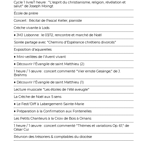
Cycle 1 livre/1 heure : "L'esprit du christianisme, religion, révélation et
salut" de Joseph Moingt
École de prière
Concert : Récital de Pascal Keller, pianiste
Crèche vivante à Lods
♦ JMJ Lisbonne : le 03/12, rencontre et marché de Noël
Soirée partage avec "Chemins d'Espérance chrétiens divorcés"
Exposition d'aquarelles
♦ Mini-veillées de l'Avent vivant
♦ Découvrir l'Évangile de saint Matthieu (2)
1 heure / 1 œuvre : concert commenté "Vier ernste Gesänge," de J.
Brahms
♦ Découvrir l'Évangile de saint Matthieu (1)
Lecture musicale "Les étoiles de l'été aveugle"
La Crèche de Noël aux 5 sens
♦ Le Festi'Diff à Labergement-Sainte-Marie
♦ Préparation à la Confirmation aux Fontenelles
Les Petits Chanteurs à la Croix de Bois à Ornans
1 heure / 1 œuvre : concert commenté "Thèmes et variations Op. 61," de
César Cui
Réunion des trésoriers & comptables du diocèse