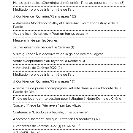
Haltes spirituelles «Chemin(s) d’intériorité» : Prier au cœur du monde (3)
Méditation biblique à la lumière de l'art
# Conférence "Qumrân, 75 ans après" (2)
♦ Paroisses Montbenoît-Gilley et Usiers-Arc : Formation Liturgie de la
Parole
Aquarelles méditatives « Pour un temps pascal »
Messe animée par les Jeunes
Jeûner ensemble pendant le Carême (1)
Visite guidée "À la découverte de la galerie des moulages"
Vente exceptionnelle au foyer de la Roche d'Or
♦ Vendredis de Carême 2022 (2)
Méditation biblique à la lumière de l'art
# Conférence "Qumrân, 75 ans après" (1)
♦ Semaine de prière accompagnée : retraite dans la vie à l'écoute de la
Parole de Dieu
Prière de louange-intercession pour l'Ukraine à Notre-Dame du Chêne
Concert "Riede La Primavera" par Les Alizés
Conférence "L'écologie intégrale, un art de vivre"
Approfondissement Biblique : Offrandes & sacrifices (J2)
♦ Vendredis de Carême 2022 (1) >> ANNULÉ
# ThéoFIL 'Jésus'