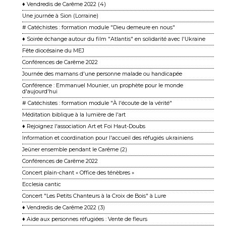
♦ Vendredis de Carême 2022 (4)
Une journée à Sion (Lorraine)
# Catéchistes : formation module "Dieu demeure en nous"
♦ Soirée échange autour du film "Atlantis" en solidarité avec l'Ukraine
Fête diocésaine du MEJ
Conférences de Carême 2022
Journée des mamans d'une personne malade ou handicapée
Conférence : Emmanuel Mounier, un prophète pour le monde
d'aujourd'hui
# Catéchistes : formation module "À l'écoute de la vérité"
Méditation biblique à la lumière de l'art
♦ Rejoignez l'association Art et Foi Haut-Doubs
Information et coordination pour l'accueil des réfugiés ukrainiens
Jeûner ensemble pendant le Carême (2)
Conférences de Carême 2022
Concert plain-chant « Office des ténèbres »
Ecclesia cantic
Concert "Les Petits Chanteurs à la Croix de Bois" à Lure
♦ Vendredis de Carême 2022 (3)
♦ Aide aux personnes réfugiées : Vente de fleurs