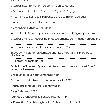
♦ JMJ Lisbonne
# Catéchistes : formation "Je démarre en catéchèse"
♦ Formation "Améliorer l’accueil en Eglise" à Bugny
♦ Réunion des ECP des 5 paroisses de l'abbé Benoît Decreuse
Journée " Économie et foi chrétienne"
♦ Glorious en concert à Pontarlier
Rencontre du Conseil épiscopal avec les curés et délégués pastoraux
# Catéchuménat : Repères pour les sacrements de l'initiation chrétienne
(1)
Pèlerinage du Rosaire - Bourgogne Franche-Comté
Exposition « Soigner les corps, soigner les âmes » à la Bibliothèque
diocésaine
♦ Cinéma: Les mots de Taj
Cycle 1 livre/1 heure : "Quand méditer donne du sens au travail" du P.
Laurence Freeman
Une journée pour "Réinventer nos vies"
Espérance et Vie: Rassemblement à Lourdes 2022
♦ Nouveau parcours vers la confirmation
Congrès Mission 2022
Journée de rentrée de la Pastorale Santé-PPH
# Formation "Lire l’évangile selon St Matthieu - Année A"