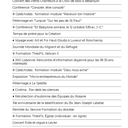
Concert des Petits Chanteurs à la Croix de Bois à Besançon
Conférence "Consoler, être consolé"
# Catéchistes : formation module "Recevoir ton histoire"
Pèlerinage en Turquie "Sur les pas de St Paul"
# Conférence "Et Babylone sombra, le 12 octobre 539 av. J.-C."
Temps de prière pour la Création
♦ Voyage avec Art et Foi Haut-Doubs à Luxeuil et Ronchamp
Journée Mondiale du Migrant et du Réfugié
# Formation ThéoFIL Vatican II
♦ JMJ Lisbonne: Rencontre d’information doyenné pour les 18-35 ans
intéressés
# Catéchistes : formation module "Dieu nous aime"
Exposition "Micro-entrepreneurs du Monde"
Pèlerinage à La Salette
♦ Cinéma : Par-delà les silences
♦ Récollection d'automne des Équipes du Rosaire
10e anniversaire de la béatification du Bx Jean-Joseph Latatse
Rentrée du Service Formation du diocèse
# Formation ThéoFIL Église (individuel - en ligne)
Concert flûte et orgue à Levier