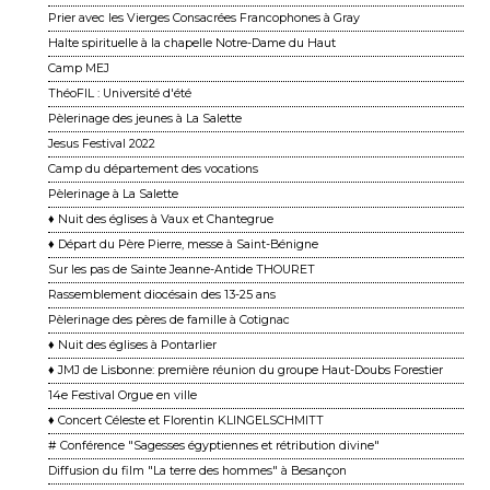
Prier avec les Vierges Consacrées Francophones à Gray
Halte spirituelle à la chapelle Notre-Dame du Haut
Camp MEJ
ThéoFIL : Université d'été
Pèlerinage des jeunes à La Salette
Jesus Festival 2022
Camp du département des vocations
Pèlerinage à La Salette
♦ Nuit des églises à Vaux et Chantegrue
♦ Départ du Père Pierre, messe à Saint-Bénigne
Sur les pas de Sainte Jeanne-Antide THOURET
Rassemblement diocésain des 13-25 ans
Pèlerinage des pères de famille à Cotignac
♦ Nuit des églises à Pontarlier
♦ JMJ de Lisbonne: première réunion du groupe Haut-Doubs Forestier
14e Festival Orgue en ville
♦ Concert Céleste et Florentin KLINGELSCHMITT
# Conférence "Sagesses égyptiennes et rétribution divine"
Diffusion du film "La terre des hommes" à Besançon