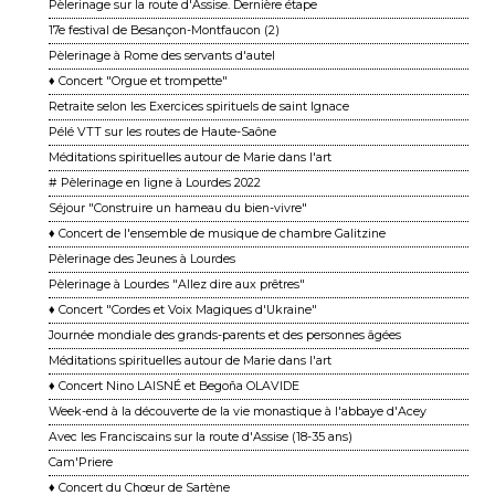
Pèlerinage sur la route d'Assise. Dernière étape
17e festival de Besançon-Montfaucon (2)
Pèlerinage à Rome des servants d'autel
♦ Concert "Orgue et trompette"
Retraite selon les Exercices spirituels de saint Ignace
Pélé VTT sur les routes de Haute-Saône
Méditations spirituelles autour de Marie dans l'art
# Pèlerinage en ligne à Lourdes 2022
Séjour "Construire un hameau du bien-vivre"
♦ Concert de l'ensemble de musique de chambre Galitzine
Pèlerinage des Jeunes à Lourdes
Pèlerinage à Lourdes "Allez dire aux prêtres"
♦ Concert "Cordes et Voix Magiques d'Ukraine"
Journée mondiale des grands-parents et des personnes âgées
Méditations spirituelles autour de Marie dans l'art
♦ Concert Nino LAISNÉ et Begoña OLAVIDE
Week-end à la découverte de la vie monastique à l'abbaye d'Acey
Avec les Franciscains sur la route d'Assise (18-35 ans)
Cam'Priere
♦ Concert du Chœur de Sartène