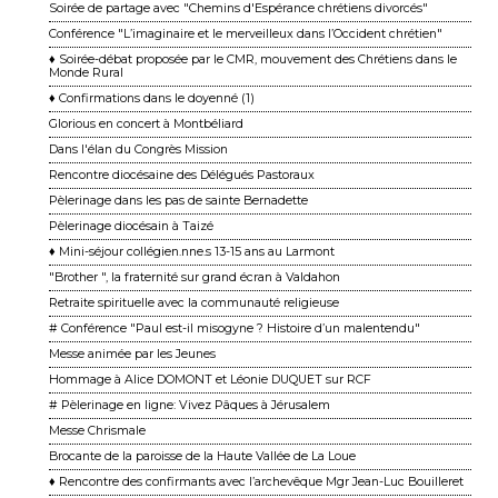
Soirée de partage avec "Chemins d'Espérance chrétiens divorcés"
Conférence "L’imaginaire et le merveilleux dans l’Occident chrétien"
♦ Soirée-débat proposée par le CMR, mouvement des Chrétiens dans le
Monde Rural
♦ Confirmations dans le doyenné (1)
Glorious en concert à Montbéliard
Dans l'élan du Congrès Mission
Rencontre diocésaine des Délégués Pastoraux
Pèlerinage dans les pas de sainte Bernadette
Pèlerinage diocésain à Taizé
♦ Mini-séjour collégien.nne.s 13-15 ans au Larmont
"Brother ", la fraternité sur grand écran à Valdahon
Retraite spirituelle avec la communauté religieuse
# Conférence "Paul est-il misogyne ? Histoire d’un malentendu"
Messe animée par les Jeunes
Hommage à Alice DOMONT et Léonie DUQUET sur RCF
# Pèlerinage en ligne: Vivez Pâques à Jérusalem
Messe Chrismale
Brocante de la paroisse de la Haute Vallée de La Loue
♦ Rencontre des confirmants avec l’archevêque Mgr Jean-Luc Bouilleret