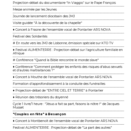
Projection-débat du documentaire “In Viaggio” sur le Pape François
Messe animée par les Jeunes
Journée de lancement diocésain des JMJ
Visite guidée "À la découverte de la chapelle"
♦ Concert à Frasne de l'ensemble vocal de Pontarlier ARS NOVA
Festival des Solidarités
# En route vers les JMJ de Lisbonne, émission spéciale sur KTO TV
♦ Festival ALIMENTERRE : Projection-débat sur l'agriculture familiale en
Afrique
# Conférence "Quand la Bible rencontre le monde slave"
♦ Conférence "Comment protéger les enfants des risques d'abus sexuels
et d'autres maltraitances ?"
♦ Concert à Mouthe de l'ensemble vocal de Pontarlier ARS NOVA
Formation d'approfondissement à la conduite des funérailles
♦ Projection-débat de "ENTRE CIEL ET TERRE" à Pontarlier
♦ Réunion des trésoriers du doyenné
Cycle 1 livre/1 heure : "Jésus a fait sa part, faisons la nôtre !" de Jacques
Musset
"Couples en fête" à Besançon
♦ Concert à Montbenoît de l'ensemble vocal de Pontarlier ARS NOVA
Festival ALIMENTERRE : Projection-débat de "La part des autres"