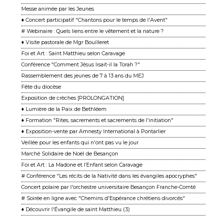
Messe animée par les Jeunes
♦ Concert participatif "Chantons pour le temps de l'Avent"
# Webinaire : Quels liens entre le vêtement et la nature ?
♦ Visite pastorale de Mgr Bouilleret
Foi et Art : Saint Matthieu selon Caravage
Conférence "Comment Jésus lisait-il la Torah ?"
Rassemblement des jeunes de 7 à 13 ans du MEJ
Fête du diocèse
Exposition de crèches [PROLONGATION]
♦ Lumière de la Paix de Bethléem
♦ Formation "Rites, sacrements et sacrements de l'initiation"
♦ Exposition-vente par Amnesty International à Pontarlier
Veillée pour les enfants qui n'ont pas vu le jour
Marché Solidaire de Noël de Besançon
Foi et Art : La Madone et l’Enfant selon Caravage
# Conférence "Les récits de la Nativité dans les évangiles apocryphes"
Concert polaire par l'orchestre universitaire Besançon Franche-Comté
# Soirée en ligne avec "Chemins d'Espérance chrétiens divorcés"
♦ Découvrir l'Évangile de saint Matthieu (3)