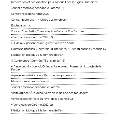
Information et coordination pour l'accueil des réfugiés ukrainiens
Jeûner ensemble pendant le Carême (2)
Conférences de Carême 2022
Concert plain-chant « Office des ténèbres »
Ecclesia cantic
Concert "Les Petits Chanteurs à la Croix de Bois" à Lure
♦ Vendredis de Carême 2022 (3)
♦ Aide aux personnes réfugiées : Vente de fleurs
Haltes spirituelles «Chemin(s) d’intériorité» : Prier au cœur du monde (3)
Méditation biblique à la lumière de l'art
# Conférence "Qumrân, 75 ans après" (2)
♦ Paroisses Montbenoît-Gilley et Usiers-Arc : Formation Liturgie de la
Parole
Aquarelles méditatives « Pour un temps pascal »
Messe animée par les Jeunes
Jeûner ensemble pendant le Carême (1)
Visite guidée "À la découverte de la galerie des moulages"
Vente exceptionnelle au foyer de la Roche d'Or
♦ Vendredis de Carême 2022 (2)
Méditation biblique à la lumière de l'art