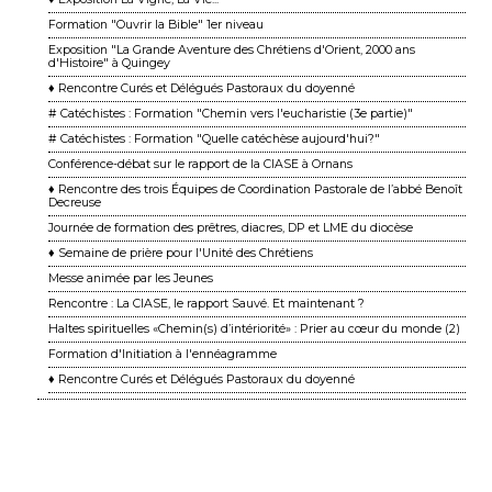
Formation "Ouvrir la Bible" 1er niveau
Exposition "La Grande Aventure des Chrétiens d'Orient, 2000 ans
d'Histoire" à Quingey
♦ Rencontre Curés et Délégués Pastoraux du doyenné
# Catéchistes : Formation "Chemin vers l'eucharistie (3e partie)"
# Catéchistes : Formation "Quelle catéchèse aujourd'hui?"
Conférence-débat sur le rapport de la CIASE à Ornans
♦ Rencontre des trois Équipes de Coordination Pastorale de l’abbé Benoît
Decreuse
Journée de formation des prêtres, diacres, DP et LME du diocèse
♦ Semaine de prière pour l'Unité des Chrétiens
Messe animée par les Jeunes
Rencontre : La CIASE, le rapport Sauvé. Et maintenant ?
Haltes spirituelles «Chemin(s) d’intériorité» : Prier au cœur du monde (2)
Formation d'Initiation à l'ennéagramme
♦ Rencontre Curés et Délégués Pastoraux du doyenné