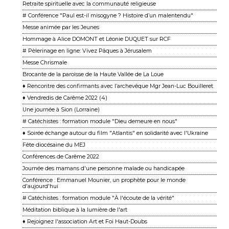
Retraite spirituelle avec la communauté religieuse
# Conférence "Paul est-il misogyne ? Histoire d’un malentendu"
Messe animée par les Jeunes
Hommage à Alice DOMONT et Léonie DUQUET sur RCF
# Pèlerinage en ligne: Vivez Pâques à Jérusalem
Messe Chrismale
Brocante de la paroisse de la Haute Vallée de La Loue
♦ Rencontre des confirmants avec l’archevêque Mgr Jean-Luc Bouilleret
♦ Vendredis de Carême 2022 (4)
Une journée à Sion (Lorraine)
# Catéchistes : formation module "Dieu demeure en nous"
♦ Soirée échange autour du film "Atlantis" en solidarité avec l'Ukraine
Fête diocésaine du MEJ
Conférences de Carême 2022
Journée des mamans d'une personne malade ou handicapée
Conférence : Emmanuel Mounier, un prophète pour le monde
d'aujourd'hui
# Catéchistes : formation module "À l'écoute de la vérité"
Méditation biblique à la lumière de l'art
♦ Rejoignez l'association Art et Foi Haut-Doubs