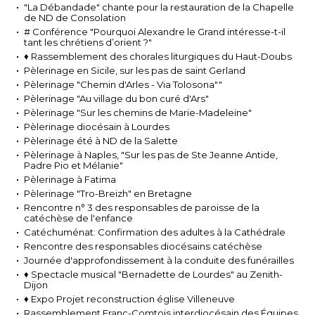
"La Débandade" chante pour la restauration de la Chapelle
de ND de Consolation
# Conférence "Pourquoi Alexandre le Grand intéresse-t-il
tant les chrétiens d’orient ?"
♦ Rassemblement des chorales liturgiques du Haut-Doubs
Pèlerinage en Sicile, sur les pas de saint Gerland
Pèlerinage "Chemin d'Arles - Via Tolosona""
Pèlerinage "Au village du bon curé d'Ars"
Pèlerinage "Sur les chemins de Marie-Madeleine"
Pèlerinage diocésain à Lourdes
Pèlerinage été à ND de la Salette
Pèlerinage à Naples, "Sur les pas de Ste Jeanne Antide,
Padre Pio et Mélanie"
Pèlerinage à Fatima
Pèlerinage "Tro-Breizh" en Bretagne
Rencontre n° 3 des responsables de paroisse de la
catéchèse de l'enfance
Catéchuménat: Confirmation des adultes à la Cathédrale
Rencontre des responsables diocésains catéchèse
Journée d'approfondissement à la conduite des funérailles
♦ Spectacle musical "Bernadette de Lourdes" au Zenith-
Dijon
♦ Expo Projet reconstruction église Villeneuve
Rassemblement Franc-Comtois interdiocésain des Équipes