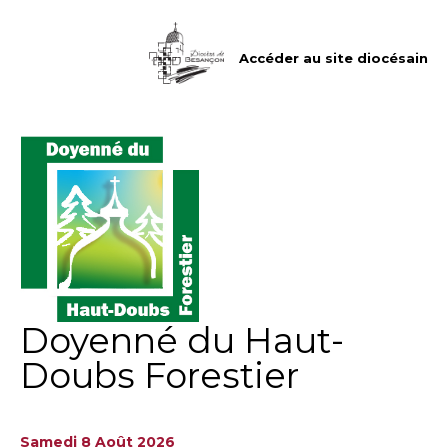
Aller
Outils
au
personnels
contenu.
|
Accéder au site diocésain
Aller
à
la
navigation
Doyenné du Haut-
Doubs Forestier
Samedi 8 Août 2026