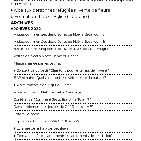
du Rosaire
♦ Aide aux personnes réfugiées : Vente de fleurs
# Formation ThéoFIL Église (individuel)
ARCHIVES
ARCHIVES 2022
Visites commentées des crèches de Noël à Besançon (2)
Visites commentées des crèches de Noël à Besançon (1)
45e rencontre européenne de Taizé à Rostock (Allemagne)
Veillée de Noël à Notre-Dame du Chêne
Messe animée par les Jeunes
♦ Concert participatif "Chantons pour le temps de l'Avent"
# Webinaire : Quels liens entre le vêtement et la nature ?
♦ Visite pastorale de Mgr Bouilleret
Foi et Art : Saint Matthieu selon Caravage
Conférence "Comment Jésus lisait-il la Torah ?"
Rassemblement des jeunes de 7 à 13 ans du MEJ
Fête du diocèse
Exposition de crèches [PROLONGATION]
♦ Lumière de la Paix de Bethléem
♦ Formation "Rites, sacrements et sacrements de l'initiation"