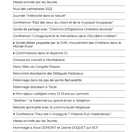
Messe animée par les Jeunes
Nuit des cathédrales 2022
Journée "Intériorité dans la nature"
Conférence "État des lieux du chant et de la musique liturgiques"
Soirée de partage avec "Chemins d'Espérance chrétiens divorcés"
Conférence "L’imaginaire et le merveilleux dans l’Occident chrétien"
♦ Soirée-débat proposée par le CMR, mouvement des Chrétiens dans le
Monde Rural
♦ Confirmations dans le doyenné (1)
Glorious en concert à Montbéliard
Dans l'élan du Congrès Mission
Rencontre diocésaine des Délégués Pastoraux
Pèlerinage dans les pas de sainte Bernadette
Pèlerinage diocésain à Taizé
♦ Mini-séjour collégien.nne.s 13-15 ans au Larmont
"Brother ", la fraternité sur grand écran à Valdahon
Retraite spirituelle avec la communauté religieuse
# Conférence "Paul est-il misogyne ? Histoire d’un malentendu"
Messe animée par les Jeunes
Hommage à Alice DOMONT et Léonie DUQUET sur RCF