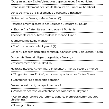
“Du grenier… aux Étoiles”, le nouveau spectacle des Étoiles Noires
Grand rassemblement des Scouts Unitaires de France à Chambord
Vente de livres de la Bibliothèque diocésaine à Besançon
17e festival de Besançon-Montfaucon (1)
Rassemblement diocésain des Équipes du Rosaire du Doubs
♦ "Brother", la fraternité sur grand écran à Pontarlier
# Visioconférence "Chrétiens dans le monde: l'Iran"
Journée carmélitaine mariale
♦ Confirmations dans le doyenné (2)
Concert « Les sept dernières paroles du Christ en croix » de Joseph Haydn
Concert de Samuel Liégeon, organiste, à Besançon
Ressourcement spirituel des ECP
Haltes spirituelles «Chemin(s) d’intériorité» : Prier au cœur du monde (4)
♦ “Du grenier… aux Étoiles”, le nouveau spectacle des Étoiles Noires
♦ Conférence "La démocratie demain?"
Devenir enseignant, pourquoi pas vous?
♦ Rencontre des resp. de catéchèse des paroisses du doyenné
# Conférence "Le rôle des femmes dans les premières communautés
chrétiennes"
Pèlerinage à Rome