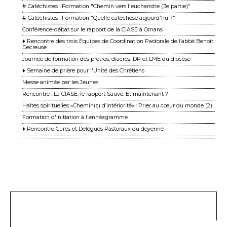
# Catéchistes : Formation "Chemin vers l'eucharistie (3e partie)"
# Catéchistes : Formation "Quelle catéchèse aujourd'hui?"
Conférence-débat sur le rapport de la CIASE à Ornans
♦ Rencontre des trois Équipes de Coordination Pastorale de l’abbé Benoît
Decreuse
Journée de formation des prêtres, diacres, DP et LME du diocèse
♦ Semaine de prière pour l'Unité des Chrétiens
Messe animée par les Jeunes
Rencontre : La CIASE, le rapport Sauvé. Et maintenant ?
Haltes spirituelles «Chemin(s) d’intériorité» : Prier au cœur du monde (2)
Formation d'Initiation à l'ennéagramme
♦ Rencontre Curés et Délégués Pastoraux du doyenné