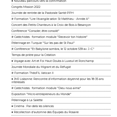
♦ Nouveau parcours vers la confirmation
Congrès Mission 2022
Journée de rentrée de la Pastorale Santé-PPH
# Formation "Lire l’évangile selon St Matthieu - Année A"
Concert des Petits Chanteurs à la Croix de Bois à Besançon
Conférence "Consoler, être consolé"
# Catéchistes : formation module "Recevoir ton histoire"
Pèlerinage en Turquie "Sur les pas de St Paul"
# Conférence "Et Babylone sombra, le 12 octobre 539 av. J.-C."
Temps de prière pour la Création
♦ Voyage avec Art et Foi Haut-Doubs à Luxeuil et Ronchamp
Journée Mondiale du Migrant et du Réfugié
# Formation ThéoFIL Vatican II
♦ JMJ Lisbonne: Rencontre d’information doyenné pour les 18-35 ans
intéressés
# Catéchistes : formation module "Dieu nous aime"
Exposition "Micro-entrepreneurs du Monde"
Pèlerinage à La Salette
♦ Cinéma : Par-delà les silences
♦ Récollection d'automne des Équipes du Rosaire