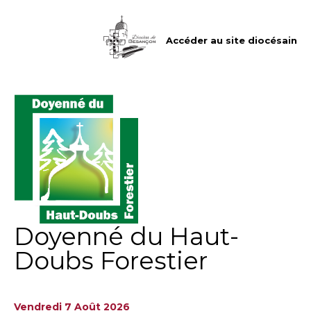
Aller
Outils
au
personnels
contenu.
|
Accéder au site diocésain
Aller
à
la
navigation
Doyenné du Haut-
Doubs Forestier
Vendredi 7 Août 2026