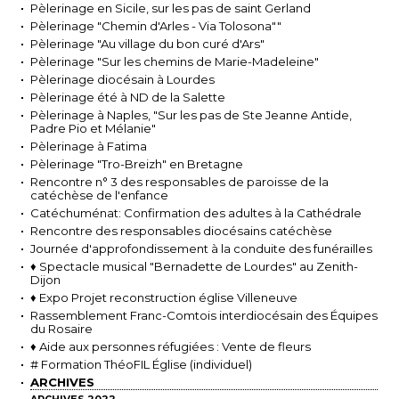
Pèlerinage en Sicile, sur les pas de saint Gerland
Pèlerinage "Chemin d'Arles - Via Tolosona""
Pèlerinage "Au village du bon curé d'Ars"
Pèlerinage "Sur les chemins de Marie-Madeleine"
Pèlerinage diocésain à Lourdes
Pèlerinage été à ND de la Salette
Pèlerinage à Naples, "Sur les pas de Ste Jeanne Antide,
Padre Pio et Mélanie"
Pèlerinage à Fatima
Pèlerinage "Tro-Breizh" en Bretagne
Rencontre n° 3 des responsables de paroisse de la
catéchèse de l'enfance
Catéchuménat: Confirmation des adultes à la Cathédrale
Rencontre des responsables diocésains catéchèse
Journée d'approfondissement à la conduite des funérailles
♦ Spectacle musical "Bernadette de Lourdes" au Zenith-
Dijon
♦ Expo Projet reconstruction église Villeneuve
Rassemblement Franc-Comtois interdiocésain des Équipes
du Rosaire
♦ Aide aux personnes réfugiées : Vente de fleurs
# Formation ThéoFIL Église (individuel)
ARCHIVES