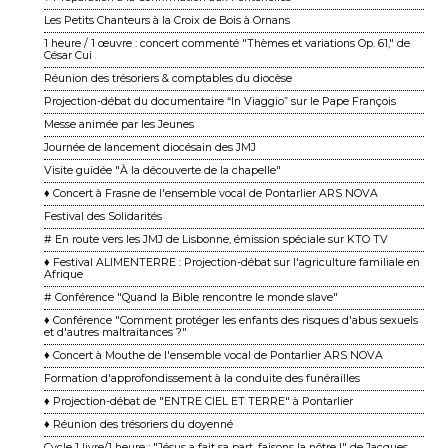
Les Petits Chanteurs à la Croix de Bois à Ornans
1 heure / 1 œuvre : concert commenté "Thèmes et variations Op. 61," de
César Cui
Réunion des trésoriers & comptables du diocèse
Projection-débat du documentaire “In Viaggio” sur le Pape François
Messe animée par les Jeunes
Journée de lancement diocésain des JMJ
Visite guidée "À la découverte de la chapelle"
♦ Concert à Frasne de l'ensemble vocal de Pontarlier ARS NOVA
Festival des Solidarités
# En route vers les JMJ de Lisbonne, émission spéciale sur KTO TV
♦ Festival ALIMENTERRE : Projection-débat sur l'agriculture familiale en
Afrique
# Conférence "Quand la Bible rencontre le monde slave"
♦ Conférence "Comment protéger les enfants des risques d'abus sexuels
et d'autres maltraitances ?"
♦ Concert à Mouthe de l'ensemble vocal de Pontarlier ARS NOVA
Formation d'approfondissement à la conduite des funérailles
♦ Projection-débat de "ENTRE CIEL ET TERRE" à Pontarlier
♦ Réunion des trésoriers du doyenné
Cycle 1 livre/1 heure : "Jésus a fait sa part, faisons la nôtre !" de Jacques