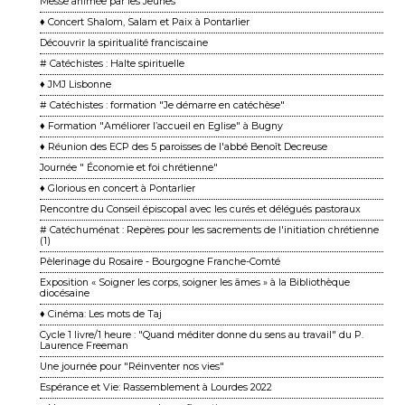
Messe animée par les Jeunes
♦ Concert Shalom, Salam et Paix à Pontarlier
Découvrir la spiritualité franciscaine
# Catéchistes : Halte spirituelle
♦ JMJ Lisbonne
# Catéchistes : formation "Je démarre en catéchèse"
♦ Formation "Améliorer l’accueil en Eglise" à Bugny
♦ Réunion des ECP des 5 paroisses de l'abbé Benoît Decreuse
Journée " Économie et foi chrétienne"
♦ Glorious en concert à Pontarlier
Rencontre du Conseil épiscopal avec les curés et délégués pastoraux
# Catéchuménat : Repères pour les sacrements de l'initiation chrétienne
(1)
Pèlerinage du Rosaire - Bourgogne Franche-Comté
Exposition « Soigner les corps, soigner les âmes » à la Bibliothèque
diocésaine
♦ Cinéma: Les mots de Taj
Cycle 1 livre/1 heure : "Quand méditer donne du sens au travail" du P.
Laurence Freeman
Une journée pour "Réinventer nos vies"
Espérance et Vie: Rassemblement à Lourdes 2022