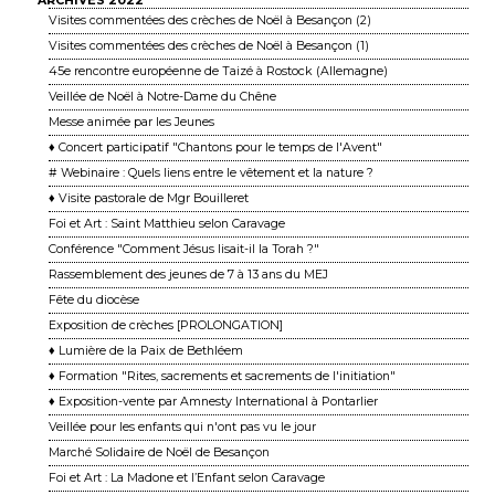
ARCHIVES 2022
Visites commentées des crèches de Noël à Besançon (2)
Visites commentées des crèches de Noël à Besançon (1)
45e rencontre européenne de Taizé à Rostock (Allemagne)
Veillée de Noël à Notre-Dame du Chêne
Messe animée par les Jeunes
♦ Concert participatif "Chantons pour le temps de l'Avent"
# Webinaire : Quels liens entre le vêtement et la nature ?
♦ Visite pastorale de Mgr Bouilleret
Foi et Art : Saint Matthieu selon Caravage
Conférence "Comment Jésus lisait-il la Torah ?"
Rassemblement des jeunes de 7 à 13 ans du MEJ
Fête du diocèse
Exposition de crèches [PROLONGATION]
♦ Lumière de la Paix de Bethléem
♦ Formation "Rites, sacrements et sacrements de l'initiation"
♦ Exposition-vente par Amnesty International à Pontarlier
Veillée pour les enfants qui n'ont pas vu le jour
Marché Solidaire de Noël de Besançon
Foi et Art : La Madone et l’Enfant selon Caravage