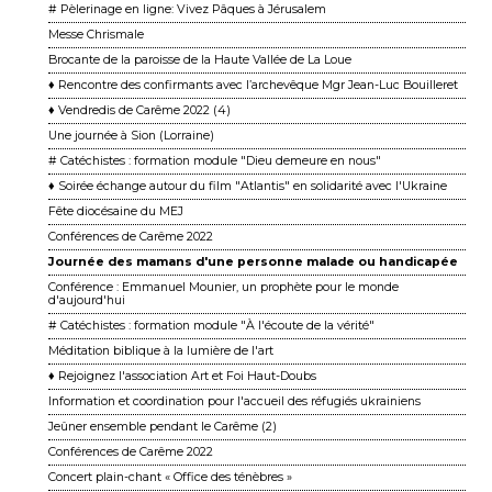
# Pèlerinage en ligne: Vivez Pâques à Jérusalem
Messe Chrismale
Brocante de la paroisse de la Haute Vallée de La Loue
♦ Rencontre des confirmants avec l’archevêque Mgr Jean-Luc Bouilleret
♦ Vendredis de Carême 2022 (4)
Une journée à Sion (Lorraine)
# Catéchistes : formation module "Dieu demeure en nous"
♦ Soirée échange autour du film "Atlantis" en solidarité avec l'Ukraine
Fête diocésaine du MEJ
Conférences de Carême 2022
Journée des mamans d'une personne malade ou handicapée
Conférence : Emmanuel Mounier, un prophète pour le monde
d'aujourd'hui
# Catéchistes : formation module "À l'écoute de la vérité"
Méditation biblique à la lumière de l'art
♦ Rejoignez l'association Art et Foi Haut-Doubs
Information et coordination pour l'accueil des réfugiés ukrainiens
Jeûner ensemble pendant le Carême (2)
Conférences de Carême 2022
Concert plain-chant « Office des ténèbres »