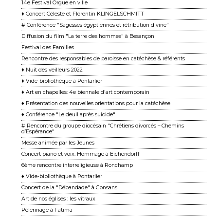
14e Festival Orgue en ville
♦ Concert Céleste et Florentin KLINGELSCHMITT
# Conférence "Sagesses égyptiennes et rétribution divine"
Diffusion du film "La terre des hommes" à Besançon
Festival des Familles
Rencontre des responsables de paroisse en catéchèse & référents
♦ Nuit des veilleurs 2022
♦ Vide-bibliothèque à Pontarlier
♦ Art en chapelles: 4e biennale d'art contemporain
♦ Présentation des nouvelles orientations pour la catéchèse
♦ Conférence "Le deuil après suicide"
# Rencontre du groupe diocésain "Chrétiens divorcés – Chemins
d’Espérance"
Messe animée par les Jeunes
Concert piano et voix: Hommage à Eichendorff
6ème rencontre interreligieuse à Ronchamp
♦ Vide-bibliothèque à Pontarlier
Concert de la "Débandade" à Gonsans
Art de nos églises : les vitraux
Pèlerinage à Fatima