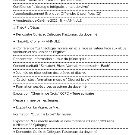
Conférence "L'écologie intégrale, un art de vivre"
Approfondissement Biblique : Offrandes & sacrifices (J2)
♦ Vendredis de Carême 2022 (1) >> ANNULÉ
# ThéoFIL 'Jésus'
♦ Rencontre Curés et Délégués Pastoraux du doyenné
♦ ThéoFIL 'Croire' >> ANNULÉ
# Conférence "La théologie morale, un éclairage salvateur face aux abus
spirituels et sexuels dans l'Église"
Rencontre d'information autour du jeûne spirituel
Concert caritatif "Schubert, Bizet, Vanhal, Mendelssohn, Bach"
♦ Journée de récollection des prêtres et diacres
# Catéchistes : formation module "Dieu est la vie"
♦ Formation des équipes baptême du doyenné
Exposition "Chemin de Croix" CCFD – Terre solidaire
Messe animée par les Jeunes
♦ Exposition La Vigne, La Vie...
Formation "Ouvrir la Bible" 1er niveau
Exposition "La Grande Aventure des Chrétiens d'Orient, 2000 ans
d'Histoire" à Quingey
♦ Rencontre Curés et Délégués Pastoraux du doyenné