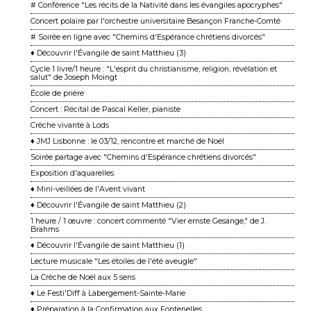
# Conférence "Les récits de la Nativité dans les évangiles apocryphes"
Concert polaire par l'orchestre universitaire Besançon Franche-Comté
# Soirée en ligne avec "Chemins d'Espérance chrétiens divorcés"
♦ Découvrir l'Évangile de saint Matthieu (3)
Cycle 1 livre/1 heure : "L'esprit du christianisme, religion, révélation et
salut" de Joseph Moingt
École de prière
Concert : Récital de Pascal Keller, pianiste
Crèche vivante à Lods
♦ JMJ Lisbonne : le 03/12, rencontre et marché de Noël
Soirée partage avec "Chemins d'Espérance chrétiens divorcés"
Exposition d'aquarelles
♦ Mini-veillées de l'Avent vivant
♦ Découvrir l'Évangile de saint Matthieu (2)
1 heure / 1 œuvre : concert commenté "Vier ernste Gesänge," de J.
Brahms
♦ Découvrir l'Évangile de saint Matthieu (1)
Lecture musicale "Les étoiles de l'été aveugle"
La Crèche de Noël aux 5 sens
♦ Le Festi'Diff à Labergement-Sainte-Marie
♦ Préparation à la Confirmation aux Fontenelles