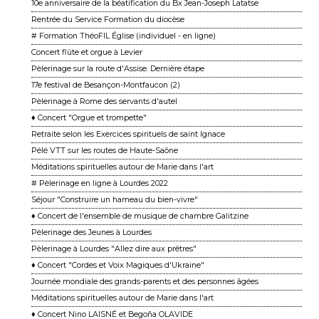
10e anniversaire de la béatification du Bx Jean-Joseph Latatse
Rentrée du Service Formation du diocèse
# Formation ThéoFIL Église (individuel - en ligne)
Concert flûte et orgue à Levier
Pèlerinage sur la route d'Assise. Dernière étape
17e festival de Besançon-Montfaucon (2)
Pèlerinage à Rome des servants d'autel
♦ Concert "Orgue et trompette"
Retraite selon les Exercices spirituels de saint Ignace
Pélé VTT sur les routes de Haute-Saône
Méditations spirituelles autour de Marie dans l'art
# Pèlerinage en ligne à Lourdes 2022
Séjour "Construire un hameau du bien-vivre"
♦ Concert de l'ensemble de musique de chambre Galitzine
Pèlerinage des Jeunes à Lourdes
Pèlerinage à Lourdes "Allez dire aux prêtres"
♦ Concert "Cordes et Voix Magiques d'Ukraine"
Journée mondiale des grands-parents et des personnes âgées
Méditations spirituelles autour de Marie dans l'art
♦ Concert Nino LAISNÉ et Begoña OLAVIDE