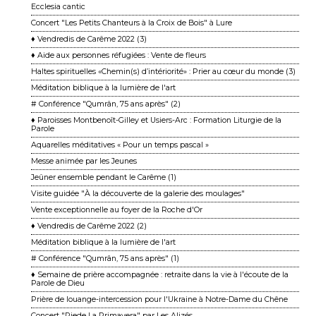
Ecclesia cantic
Concert "Les Petits Chanteurs à la Croix de Bois" à Lure
♦ Vendredis de Carême 2022 (3)
♦ Aide aux personnes réfugiées : Vente de fleurs
Haltes spirituelles «Chemin(s) d’intériorité» : Prier au cœur du monde (3)
Méditation biblique à la lumière de l'art
# Conférence "Qumrân, 75 ans après" (2)
♦ Paroisses Montbenoît-Gilley et Usiers-Arc : Formation Liturgie de la
Parole
Aquarelles méditatives « Pour un temps pascal »
Messe animée par les Jeunes
Jeûner ensemble pendant le Carême (1)
Visite guidée "À la découverte de la galerie des moulages"
Vente exceptionnelle au foyer de la Roche d'Or
♦ Vendredis de Carême 2022 (2)
Méditation biblique à la lumière de l'art
# Conférence "Qumrân, 75 ans après" (1)
♦ Semaine de prière accompagnée : retraite dans la vie à l'écoute de la
Parole de Dieu
Prière de louange-intercession pour l'Ukraine à Notre-Dame du Chêne
Concert "Riede La Primavera" par Les Alizés