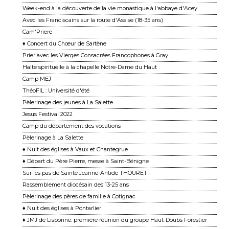
Week-end à la découverte de la vie monastique à l'abbaye d'Acey
Avec les Franciscains sur la route d'Assise (18-35 ans)
Cam'Priere
♦ Concert du Chœur de Sartène
Prier avec les Vierges Consacrées Francophones à Gray
Halte spirituelle à la chapelle Notre-Dame du Haut
Camp MEJ
ThéoFIL : Université d'été
Pèlerinage des jeunes à La Salette
Jesus Festival 2022
Camp du département des vocations
Pèlerinage à La Salette
♦ Nuit des églises à Vaux et Chantegrue
♦ Départ du Père Pierre, messe à Saint-Bénigne
Sur les pas de Sainte Jeanne-Antide THOURET
Rassemblement diocésain des 13-25 ans
Pèlerinage des pères de famille à Cotignac
♦ Nuit des églises à Pontarlier
♦ JMJ de Lisbonne: première réunion du groupe Haut-Doubs Forestier