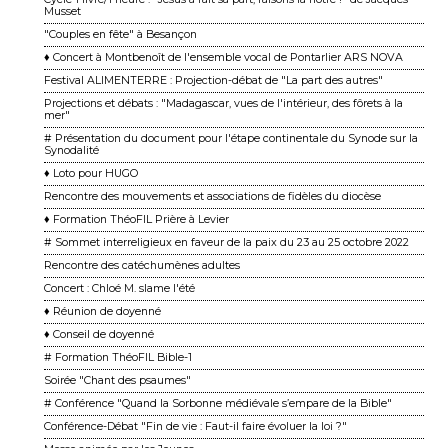
Musset
"Couples en fête" à Besançon
♦ Concert à Montbenoît de l'ensemble vocal de Pontarlier ARS NOVA
Festival ALIMENTERRE : Projection-débat de "La part des autres"
Projections et débats : "Madagascar, vues de l'intérieur, des fôrets à la
mer"
# Présentation du document pour l'étape continentale du Synode sur la
Synodalité
♦ Loto pour HUGO
Rencontre des mouvements et associations de fidèles du diocèse
♦ Formation ThéoFIL Prière à Levier
# Sommet interreligieux en faveur de la paix du 23 au 25 octobre 2022
Rencontre des catéchumènes adultes
Concert : Chloé M. slame l'été
♦ Réunion de doyenné
♦ Conseil de doyenné
# Formation ThéoFIL Bible-1
Soirée "Chant des psaumes"
# Conférence "Quand la Sorbonne médiévale s’empare de la Bible"
Conférence-Débat "Fin de vie : Faut-il faire évoluer la loi ?"