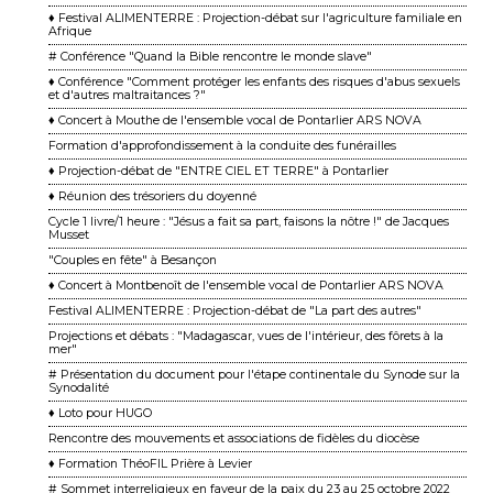
♦ Festival ALIMENTERRE : Projection-débat sur l'agriculture familiale en
Afrique
# Conférence "Quand la Bible rencontre le monde slave"
♦ Conférence "Comment protéger les enfants des risques d'abus sexuels
et d'autres maltraitances ?"
♦ Concert à Mouthe de l'ensemble vocal de Pontarlier ARS NOVA
Formation d'approfondissement à la conduite des funérailles
♦ Projection-débat de "ENTRE CIEL ET TERRE" à Pontarlier
♦ Réunion des trésoriers du doyenné
Cycle 1 livre/1 heure : "Jésus a fait sa part, faisons la nôtre !" de Jacques
Musset
"Couples en fête" à Besançon
♦ Concert à Montbenoît de l'ensemble vocal de Pontarlier ARS NOVA
Festival ALIMENTERRE : Projection-débat de "La part des autres"
Projections et débats : "Madagascar, vues de l'intérieur, des fôrets à la
mer"
# Présentation du document pour l'étape continentale du Synode sur la
Synodalité
♦ Loto pour HUGO
Rencontre des mouvements et associations de fidèles du diocèse
♦ Formation ThéoFIL Prière à Levier
# Sommet interreligieux en faveur de la paix du 23 au 25 octobre 2022