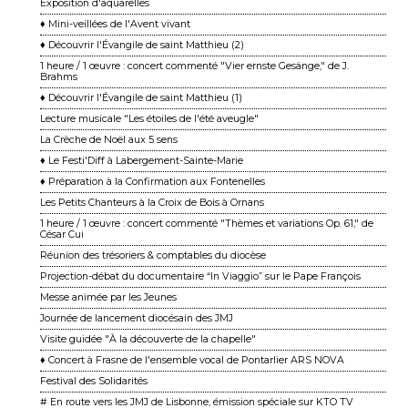
Exposition d'aquarelles
♦ Mini-veillées de l'Avent vivant
♦ Découvrir l'Évangile de saint Matthieu (2)
1 heure / 1 œuvre : concert commenté "Vier ernste Gesänge," de J.
Brahms
♦ Découvrir l'Évangile de saint Matthieu (1)
Lecture musicale "Les étoiles de l'été aveugle"
La Crèche de Noël aux 5 sens
♦ Le Festi'Diff à Labergement-Sainte-Marie
♦ Préparation à la Confirmation aux Fontenelles
Les Petits Chanteurs à la Croix de Bois à Ornans
1 heure / 1 œuvre : concert commenté "Thèmes et variations Op. 61," de
César Cui
Réunion des trésoriers & comptables du diocèse
Projection-débat du documentaire “In Viaggio” sur le Pape François
Messe animée par les Jeunes
Journée de lancement diocésain des JMJ
Visite guidée "À la découverte de la chapelle"
♦ Concert à Frasne de l'ensemble vocal de Pontarlier ARS NOVA
Festival des Solidarités
# En route vers les JMJ de Lisbonne, émission spéciale sur KTO TV