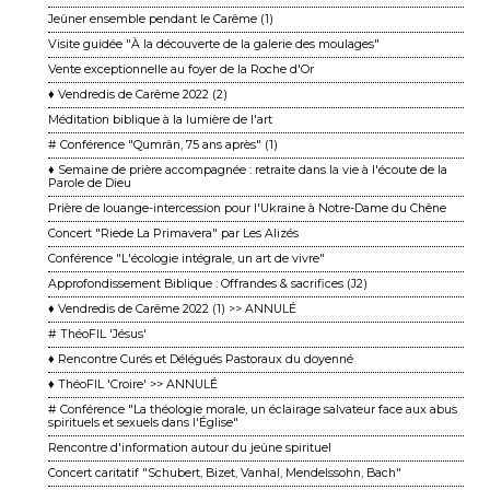
Jeûner ensemble pendant le Carême (1)
Visite guidée "À la découverte de la galerie des moulages"
Vente exceptionnelle au foyer de la Roche d'Or
♦ Vendredis de Carême 2022 (2)
Méditation biblique à la lumière de l'art
# Conférence "Qumrân, 75 ans après" (1)
♦ Semaine de prière accompagnée : retraite dans la vie à l'écoute de la
Parole de Dieu
Prière de louange-intercession pour l'Ukraine à Notre-Dame du Chêne
Concert "Riede La Primavera" par Les Alizés
Conférence "L'écologie intégrale, un art de vivre"
Approfondissement Biblique : Offrandes & sacrifices (J2)
♦ Vendredis de Carême 2022 (1) >> ANNULÉ
# ThéoFIL 'Jésus'
♦ Rencontre Curés et Délégués Pastoraux du doyenné
♦ ThéoFIL 'Croire' >> ANNULÉ
# Conférence "La théologie morale, un éclairage salvateur face aux abus
spirituels et sexuels dans l'Église"
Rencontre d'information autour du jeûne spirituel
Concert caritatif "Schubert, Bizet, Vanhal, Mendelssohn, Bach"