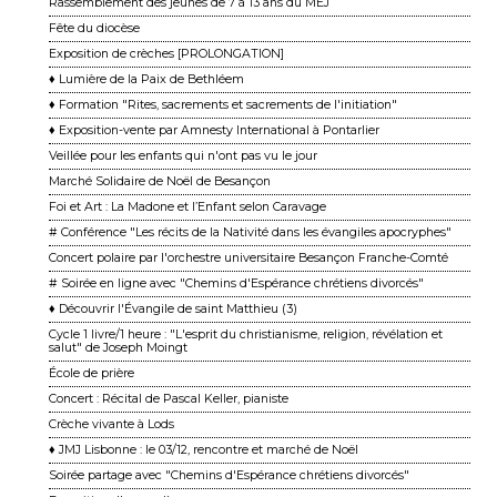
Rassemblement des jeunes de 7 à 13 ans du MEJ
Fête du diocèse
Exposition de crèches [PROLONGATION]
♦ Lumière de la Paix de Bethléem
♦ Formation "Rites, sacrements et sacrements de l'initiation"
♦ Exposition-vente par Amnesty International à Pontarlier
Veillée pour les enfants qui n'ont pas vu le jour
Marché Solidaire de Noël de Besançon
Foi et Art : La Madone et l’Enfant selon Caravage
# Conférence "Les récits de la Nativité dans les évangiles apocryphes"
Concert polaire par l'orchestre universitaire Besançon Franche-Comté
# Soirée en ligne avec "Chemins d'Espérance chrétiens divorcés"
♦ Découvrir l'Évangile de saint Matthieu (3)
Cycle 1 livre/1 heure : "L'esprit du christianisme, religion, révélation et
salut" de Joseph Moingt
École de prière
Concert : Récital de Pascal Keller, pianiste
Crèche vivante à Lods
♦ JMJ Lisbonne : le 03/12, rencontre et marché de Noël
Soirée partage avec "Chemins d'Espérance chrétiens divorcés"