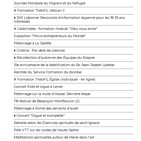
Journée Mondiale du Migrant et du Réfugié
# Formation ThéoFIL Vatican II
♦ JMJ Lisbonne: Rencontre d’information doyenné pour les 18-35 ans
intéressés
# Catéchistes : formation module "Dieu nous aime"
Exposition "Micro-entrepreneurs du Monde"
Pèlerinage à La Salette
♦ Cinéma : Par-delà les silences
♦ Récollection d'automne des Équipes du Rosaire
10e anniversaire de la béatification du Bx Jean-Joseph Latatse
Rentrée du Service Formation du diocèse
# Formation ThéoFIL Église (individuel - en ligne)
Concert flûte et orgue à Levier
Pèlerinage sur la route d'Assise. Dernière étape
17e festival de Besançon-Montfaucon (2)
Pèlerinage à Rome des servants d'autel
♦ Concert "Orgue et trompette"
Retraite selon les Exercices spirituels de saint Ignace
Pélé VTT sur les routes de Haute-Saône
Méditations spirituelles autour de Marie dans l'art