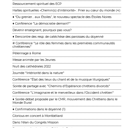
Ressourcement spirituel des ECP
Haltes spirituelles «Chemin(s) d’intériorité» : Prier au cœur du monde (4)
♦ “Du grenier… aux Étoiles”, le nouveau spectacle des Étoiles Noires
♦ Conférence "La démocratie demain?"
Devenir enseignant, pourquoi pas vous?
♦ Rencontre des resp. de catéchèse des paroisses du doyenné
# Conférence "Le rôle des femmes dans les premières communautés
chrétiennes"
Pèlerinage à Rome
Messe animée par les Jeunes
Nuit des cathédrales 2022
Journée "Intériorité dans la nature"
Conférence "État des lieux du chant et de la musique liturgiques"
Soirée de partage avec "Chemins d'Espérance chrétiens divorcés"
Conférence "L’imaginaire et le merveilleux dans l’Occident chrétien"
♦ Soirée-débat proposée par le CMR, mouvement des Chrétiens dans le
Monde Rural
♦ Confirmations dans le doyenné (1)
Glorious en concert à Montbéliard
Dans l'élan du Congrès Mission