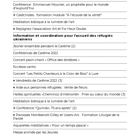
Conférence : Emmanuel Mounier, un prophète pour le monde
d'aujourd'hui
# Catéchistes : formation module "À l'écoute de la vérité"
Méditation biblique à la lumière de l'art
♦ Rejoignez l'association Art et Foi Haut-Doubs
Information et coordination pour l'accueil des réfugiés
ukrainiens
Jeûner ensemble pendant le Carême (2)
Conférences de Carême 2022
Concert plain-chant « Office des ténèbres »
Ecclesia cantic
Concert "Les Petits Chanteurs à la Croix de Bois" à Lure
♦ Vendredis de Carême 2022 (3)
♦ Aide aux personnes réfugiées : Vente de fleurs
Haltes spirituelles «Chemin(s) d’intériorité» : Prier au cœur du monde (3)
Méditation biblique à la lumière de l'art
# Conférence "Qumrân, 75 ans après" (2)
♦ Paroisses Montbenoît-Gilley et Usiers-Arc : Formation Liturgie de la
Parole
Aquarelles méditatives « Pour un temps pascal »
Messe animée par les Jeunes