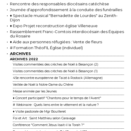
Rencontre des responsables diocésains catéchèse
Journée d'approfondissement à la conduite des funérailles
♦ Spectacle musical "Bernadette de Lourdes" au Zenith-
Dijon
♦ Expo Projet reconstruction église Villeneuve
Rassemblement Franc-Comtois interdiocésain des Équipes
du Rosaire
♦ Aide aux personnes réfugiées : Vente de fleurs
# Formation ThéoFIL Église (individuel)
ARCHIVES
ARCHIVES 2022
Visites commentées des crèches de Noël à Besançon (2)
Visites commentées des crèches de Noël à Besançon (1)
45e rencontre européenne de Taizé à Rostock (Allemagne)
Veillée de Noël à Notre-Dame du Chêne
Messe animée par les Jeunes
♦ Concert participatif "Chantons pour le temps de l'Avent"
# Webinaire : Quels liens entre le vêtement et la nature ?
♦ Visite pastorale de Mgr Bouilleret
Foi et Art : Saint Matthieu selon Caravage
Conférence "Comment Jésus lisait-il la Torah ?"