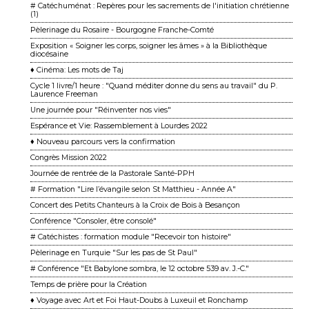
# Catéchuménat : Repères pour les sacrements de l'initiation chrétienne
(1)
Pèlerinage du Rosaire - Bourgogne Franche-Comté
Exposition « Soigner les corps, soigner les âmes » à la Bibliothèque
diocésaine
♦ Cinéma: Les mots de Taj
Cycle 1 livre/1 heure : "Quand méditer donne du sens au travail" du P.
Laurence Freeman
Une journée pour "Réinventer nos vies"
Espérance et Vie: Rassemblement à Lourdes 2022
♦ Nouveau parcours vers la confirmation
Congrès Mission 2022
Journée de rentrée de la Pastorale Santé-PPH
# Formation "Lire l’évangile selon St Matthieu - Année A"
Concert des Petits Chanteurs à la Croix de Bois à Besançon
Conférence "Consoler, être consolé"
# Catéchistes : formation module "Recevoir ton histoire"
Pèlerinage en Turquie "Sur les pas de St Paul"
# Conférence "Et Babylone sombra, le 12 octobre 539 av. J.-C."
Temps de prière pour la Création
♦ Voyage avec Art et Foi Haut-Doubs à Luxeuil et Ronchamp