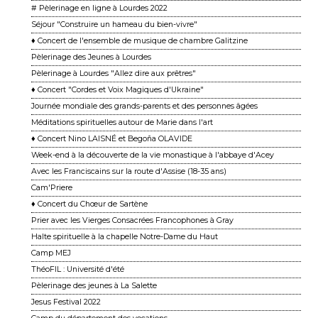
# Pèlerinage en ligne à Lourdes 2022
Séjour "Construire un hameau du bien-vivre"
♦ Concert de l'ensemble de musique de chambre Galitzine
Pèlerinage des Jeunes à Lourdes
Pèlerinage à Lourdes "Allez dire aux prêtres"
♦ Concert "Cordes et Voix Magiques d'Ukraine"
Journée mondiale des grands-parents et des personnes âgées
Méditations spirituelles autour de Marie dans l'art
♦ Concert Nino LAISNÉ et Begoña OLAVIDE
Week-end à la découverte de la vie monastique à l'abbaye d'Acey
Avec les Franciscains sur la route d'Assise (18-35 ans)
Cam'Priere
♦ Concert du Chœur de Sartène
Prier avec les Vierges Consacrées Francophones à Gray
Halte spirituelle à la chapelle Notre-Dame du Haut
Camp MEJ
ThéoFIL : Université d'été
Pèlerinage des jeunes à La Salette
Jesus Festival 2022