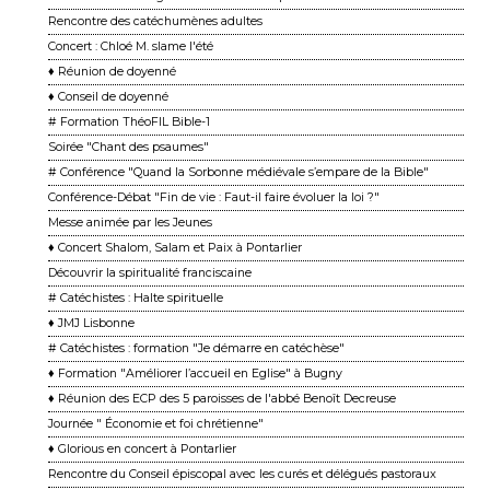
Rencontre des catéchumènes adultes
Concert : Chloé M. slame l'été
♦ Réunion de doyenné
♦ Conseil de doyenné
# Formation ThéoFIL Bible-1
Soirée "Chant des psaumes"
# Conférence "Quand la Sorbonne médiévale s’empare de la Bible"
Conférence-Débat "Fin de vie : Faut-il faire évoluer la loi ?"
Messe animée par les Jeunes
♦ Concert Shalom, Salam et Paix à Pontarlier
Découvrir la spiritualité franciscaine
# Catéchistes : Halte spirituelle
♦ JMJ Lisbonne
# Catéchistes : formation "Je démarre en catéchèse"
♦ Formation "Améliorer l’accueil en Eglise" à Bugny
♦ Réunion des ECP des 5 paroisses de l'abbé Benoît Decreuse
Journée " Économie et foi chrétienne"
♦ Glorious en concert à Pontarlier
Rencontre du Conseil épiscopal avec les curés et délégués pastoraux