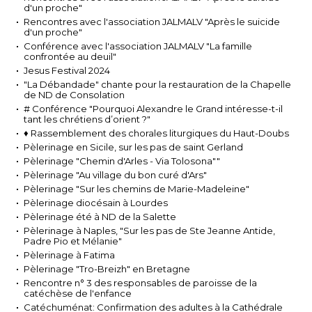
d'un proche"
Rencontres avec l'association JALMALV "Après le suicide
d'un proche"
Conférence avec l'association JALMALV "La famille
confrontée au deuil"
Jesus Festival 2024
"La Débandade" chante pour la restauration de la Chapelle
de ND de Consolation
# Conférence "Pourquoi Alexandre le Grand intéresse-t-il
tant les chrétiens d’orient ?"
♦ Rassemblement des chorales liturgiques du Haut-Doubs
Pèlerinage en Sicile, sur les pas de saint Gerland
Pèlerinage "Chemin d'Arles - Via Tolosona""
Pèlerinage "Au village du bon curé d'Ars"
Pèlerinage "Sur les chemins de Marie-Madeleine"
Pèlerinage diocésain à Lourdes
Pèlerinage été à ND de la Salette
Pèlerinage à Naples, "Sur les pas de Ste Jeanne Antide,
Padre Pio et Mélanie"
Pèlerinage à Fatima
Pèlerinage "Tro-Breizh" en Bretagne
Rencontre n° 3 des responsables de paroisse de la
catéchèse de l'enfance
Catéchuménat: Confirmation des adultes à la Cathédrale