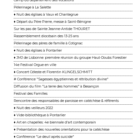
Camp du département des vocations
Pèlerinage à La Salette
♦ Nuit des églises à Vaux et Chantegrue
♦ Départ du Père Pierre, messe à Saint-Bénigne
Sur les pas de Sainte Jeanne-Antide THOURET
Rassemblement diocésain des 13-25 ans
Pèlerinage des pères de famille à Cotignac
♦ Nuit des églises à Pontarlier
♦ JMJ de Lisbonne: première réunion du groupe Haut-Doubs Forestier
14e Festival Orgue en ville
♦ Concert Céleste et Florentin KLINGELSCHMITT
# Conférence "Sagesses égyptiennes et rétribution divine"
Diffusion du film "La terre des hommes" à Besançon
Festival des Familles
Rencontre des responsables de paroisse en catéchèse & référents
♦ Nuit des veilleurs 2022
♦ Vide-bibliothèque à Pontarlier
♦ Art en chapelles: 4e biennale d'art contemporain
♦ Présentation des nouvelles orientations pour la catéchèse
♦ Conférence "Le deuil après suicide"