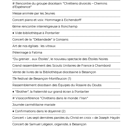
# Rencontre du groupe diocésain "Chrétiens divorcés – Chemins
d’Espérance"
Messe animée par les Jeunes
Concert piano et voix: Hommage à Eichendorff
6ème rencontre interreligieuse à Ronchamp
♦ Vide-bibliothèque à Pontarlier
Concert de la "Débandade" à Gonsans
Art de nos églises : les vitraux
Pèlerinage à Fatima
“Du grenier… aux Étoiles”, le nouveau spectacle des Étoiles Noires
Grand rassemblement des Scouts Unitaires de France à Chambord
Vente de livres de la Bibliothèque diocésaine à Besançon
17e festival de Besançon-Montfaucon (1)
Rassemblement diocésain des Équipes du Rosaire du Doubs
♦ "Brother", la fraternité sur grand écran à Pontarlier
# Visioconférence "Chrétiens dans le monde: l'Iran"
Journée carmélitaine mariale
♦ Confirmations dans le doyenné (2)
Concert « Les sept dernières paroles du Christ en croix » de Joseph Haydn
Concert de Samuel Liégeon, organiste, à Besançon