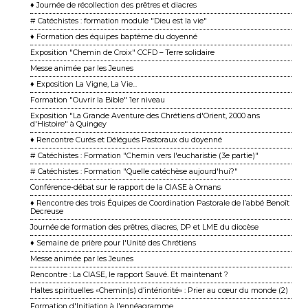
♦ Journée de récollection des prêtres et diacres
# Catéchistes : formation module "Dieu est la vie"
♦ Formation des équipes baptême du doyenné
Exposition "Chemin de Croix" CCFD – Terre solidaire
Messe animée par les Jeunes
♦ Exposition La Vigne, La Vie...
Formation "Ouvrir la Bible" 1er niveau
Exposition "La Grande Aventure des Chrétiens d'Orient, 2000 ans
d'Histoire" à Quingey
♦ Rencontre Curés et Délégués Pastoraux du doyenné
# Catéchistes : Formation "Chemin vers l'eucharistie (3e partie)"
# Catéchistes : Formation "Quelle catéchèse aujourd'hui?"
Conférence-débat sur le rapport de la CIASE à Ornans
♦ Rencontre des trois Équipes de Coordination Pastorale de l’abbé Benoît
Decreuse
Journée de formation des prêtres, diacres, DP et LME du diocèse
♦ Semaine de prière pour l'Unité des Chrétiens
Messe animée par les Jeunes
Rencontre : La CIASE, le rapport Sauvé. Et maintenant ?
Haltes spirituelles «Chemin(s) d’intériorité» : Prier au cœur du monde (2)
Formation d'Initiation à l'ennéagramme