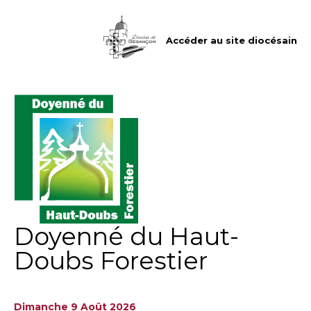
Aller
Outils
au
personnels
contenu.
|
Accéder au site diocésain
Aller
à
la
navigation
Doyenné du Haut-
Doubs Forestier
Dimanche 9 Août 2026