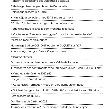
Rencontre diocésaine des Délégués Pastoraux
Pèlerinage dans les pas de sainte Bernadette
Pèlerinage diocésain à Taizé
♦ Mini-séjour collégien.nne.s 13-15 ans au Larmont
"Brother ", la fraternité sur grand écran à Valdahon
Retraite spirituelle avec la communauté religieuse
# Conférence "Paul est-il misogyne ? Histoire d’un malentendu"
Messe animée par les Jeunes
Hommage à Alice DOMONT et Léonie DUQUET sur RCF
# Pèlerinage en ligne: Vivez Pâques à Jérusalem
Messe Chrismale
Brocante de la paroisse de la Haute Vallée de La Loue
♦ Rencontre des confirmants avec l’archevêque Mgr Jean-Luc Bouilleret
♦ Vendredis de Carême 2022 (4)
Une journée à Sion (Lorraine)
# Catéchistes : formation module "Dieu demeure en nous"
♦ Soirée échange autour du film "Atlantis" en solidarité avec l'Ukraine
Fête diocésaine du MEJ
Conférences de Carême 2022
Journée des mamans d'une personne malade ou handicapée