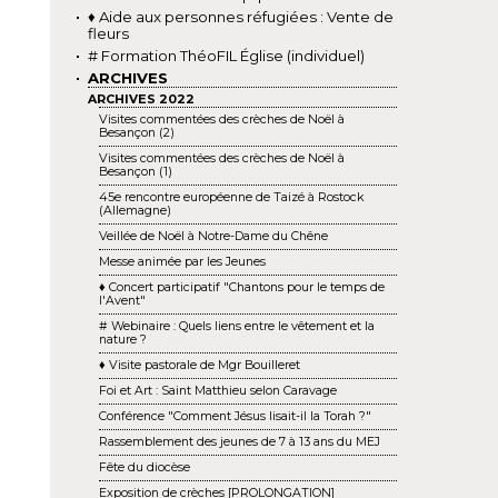
♦ Aide aux personnes réfugiées : Vente de
fleurs
# Formation ThéoFIL Église (individuel)
ARCHIVES
ARCHIVES 2022
Visites commentées des crèches de Noël à
Besançon (2)
Visites commentées des crèches de Noël à
Besançon (1)
45e rencontre européenne de Taizé à Rostock
(Allemagne)
Veillée de Noël à Notre-Dame du Chêne
Messe animée par les Jeunes
♦ Concert participatif "Chantons pour le temps de
l'Avent"
# Webinaire : Quels liens entre le vêtement et la
nature ?
♦ Visite pastorale de Mgr Bouilleret
Foi et Art : Saint Matthieu selon Caravage
Conférence "Comment Jésus lisait-il la Torah ?"
Rassemblement des jeunes de 7 à 13 ans du MEJ
Fête du diocèse
Exposition de crèches [PROLONGATION]