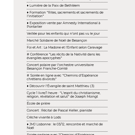
♦ Lumière de la Paix de Bethléem
♦ Formation "Rites, sacrements et sacrements de
l'initiation"
♦ Exposition-vente par Amnesty International à
Pontarlier
Veillée pour les enfants qui n'ont pas vu le jour
Marché Solidaire de Noël de Besançon
Foi et Art : La Madone et l’Enfant selon Caravage
# Conférence "Les récits de la Nativité dans les
évangiles apocryphes"
Concert polaire par l'orchestre universitaire
Besançon Franche-Comté
# Soirée en ligne avec "Chemins d'Espérance
chrétiens divorcés"
♦ Découvrir l'Évangile de saint Matthieu (3)
Cycle 1 livre/1 heure : "L'esprit du christianisme,
religion, révélation et salut" de Joseph Moingt
École de prière
Concert : Récital de Pascal Keller, pianiste
Crèche vivante à Lods
♦ JMJ Lisbonne : le 03/12, rencontre et marché de
Noël
Soirée partage avec "Chemins d'Espérance