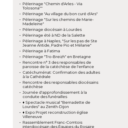
Pèlerinage "Chemin d'Arles - Via
Tolosona""
Pèlerinage "Au village du bon curé d'Ars"
Pèlerinage "Sur les chemins de Marie-
Madeleine"
Pèlerinage diocésain à Lourdes
Pèlerinage été à ND de la Salette
Pèlerinage à Naples, "Sur les pas de Ste
Jeanne Antide, Padre Pio et Mélanie"
Pèlerinage à Fatima
Pèlerinage "Tro-Breizh" en Bretagne
Rencontre n° 3 des responsables de
paroisse de la catéchèse de l'enfance
Catéchuménat: Confirmation des adultes
à la Cathédrale
Rencontre des responsables diocésains
catéchèse
Journée d'approfondissement à la
conduite des funérailles
♦ Spectacle musical "Bernadette de
Lourdes" au Zenith-Dijon
♦ Expo Projet reconstruction église
Villeneuve
Rassemblement Franc-Comtois
interdiocésain des Équipes du Rosaire