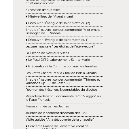
chrétiens divorcés"
Exposition d'aquarelles
♦ Mini-veillées de l'Avent vivant
♦ Découvrir l'Évangile de saint Matthieu (2)
1 heure / 1 œuvre : concert commenté "Vier ernste
Gesänge," de J. Brahms
♦ Découvrir l'Évangile de saint Matthieu (1)
Lecture musicale "Les étoiles de l'été aveugle"
La Crèche de Noël aux 5 sens
♦ Le Festi'Diff à Labergement-Sainte-Marie
♦ Préparation à la Confirmation aux Fontenelles
Les Petits Chanteurs à la Croix de Bois à Ornans
1 heure / 1 œuvre : concert commenté "Thèmes et
variations Op. 61," de César Cui
Réunion des trésoriers & comptables du diocèse
Projection-débat du documentaire “In Viaggio” sur
le Pape François
Messe animée par les Jeunes
Journée de lancement diocésain des JMJ
Visite guidée "À la découverte de la chapelle"
♦ Concert à Frasne de l'ensemble vocal de