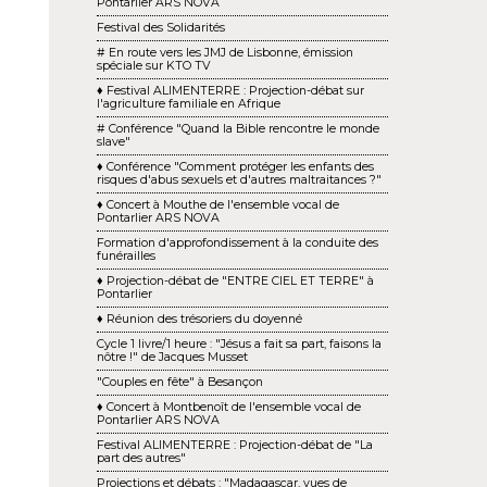
Pontarlier ARS NOVA
Festival des Solidarités
# En route vers les JMJ de Lisbonne, émission
spéciale sur KTO TV
♦ Festival ALIMENTERRE : Projection-débat sur
l'agriculture familiale en Afrique
# Conférence "Quand la Bible rencontre le monde
slave"
♦ Conférence "Comment protéger les enfants des
risques d'abus sexuels et d'autres maltraitances ?"
♦ Concert à Mouthe de l'ensemble vocal de
Pontarlier ARS NOVA
Formation d'approfondissement à la conduite des
funérailles
♦ Projection-débat de "ENTRE CIEL ET TERRE" à
Pontarlier
♦ Réunion des trésoriers du doyenné
Cycle 1 livre/1 heure : "Jésus a fait sa part, faisons la
nôtre !" de Jacques Musset
"Couples en fête" à Besançon
♦ Concert à Montbenoît de l'ensemble vocal de
Pontarlier ARS NOVA
Festival ALIMENTERRE : Projection-débat de "La
part des autres"
Projections et débats : "Madagascar, vues de