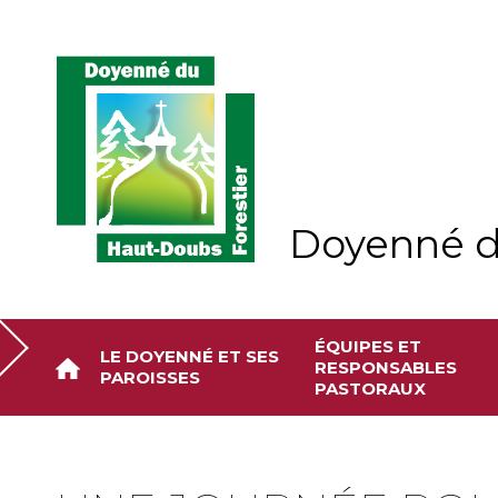
Aller
Outils
au
personnels
contenu.
|
Aller
à
la
navigation
Doyenné d
ÉQUIPES ET
LE DOYENNÉ ET SES
RESPONSABLES
PAROISSES
PASTORAUX