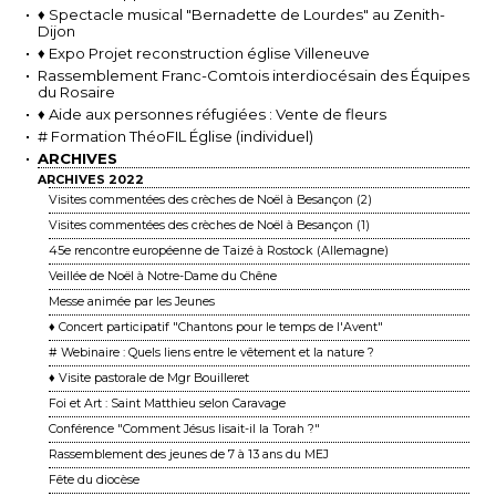
♦ Spectacle musical "Bernadette de Lourdes" au Zenith-
Dijon
♦ Expo Projet reconstruction église Villeneuve
Rassemblement Franc-Comtois interdiocésain des Équipes
du Rosaire
♦ Aide aux personnes réfugiées : Vente de fleurs
# Formation ThéoFIL Église (individuel)
ARCHIVES
ARCHIVES 2022
Visites commentées des crèches de Noël à Besançon (2)
Visites commentées des crèches de Noël à Besançon (1)
45e rencontre européenne de Taizé à Rostock (Allemagne)
Veillée de Noël à Notre-Dame du Chêne
Messe animée par les Jeunes
♦ Concert participatif "Chantons pour le temps de l'Avent"
# Webinaire : Quels liens entre le vêtement et la nature ?
♦ Visite pastorale de Mgr Bouilleret
Foi et Art : Saint Matthieu selon Caravage
Conférence "Comment Jésus lisait-il la Torah ?"
Rassemblement des jeunes de 7 à 13 ans du MEJ
Fête du diocèse