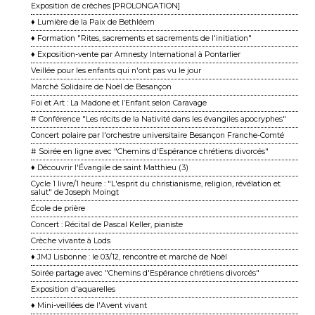
Exposition de crèches [PROLONGATION]
♦ Lumière de la Paix de Bethléem
♦ Formation "Rites, sacrements et sacrements de l'initiation"
♦ Exposition-vente par Amnesty International à Pontarlier
Veillée pour les enfants qui n'ont pas vu le jour
Marché Solidaire de Noël de Besançon
Foi et Art : La Madone et l’Enfant selon Caravage
# Conférence "Les récits de la Nativité dans les évangiles apocryphes"
Concert polaire par l'orchestre universitaire Besançon Franche-Comté
# Soirée en ligne avec "Chemins d'Espérance chrétiens divorcés"
♦ Découvrir l'Évangile de saint Matthieu (3)
Cycle 1 livre/1 heure : "L'esprit du christianisme, religion, révélation et
salut" de Joseph Moingt
École de prière
Concert : Récital de Pascal Keller, pianiste
Crèche vivante à Lods
♦ JMJ Lisbonne : le 03/12, rencontre et marché de Noël
Soirée partage avec "Chemins d'Espérance chrétiens divorcés"
Exposition d'aquarelles
♦ Mini-veillées de l'Avent vivant