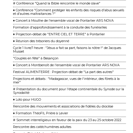
# Conférence "Quand la Bible rencontre le monde slave"
♦ Conférence "Comment protéger les enfants des risques d'abus sexuels
et d'autres maltraitances ?"
♦ Concert à Mouthe de l'ensemble vocal de Pontarlier ARS NOVA
Formation d'approfondissement à la conduite des funérailles
♦ Projection-débat de "ENTRE CIEL ET TERRE" à Pontarlier
♦ Réunion des trésoriers du doyenné
Cycle 1 livre/1 heure : "Jésus a fait sa part, faisons la nôtre !" de Jacques
Musset
"Couples en fête" à Besançon
♦ Concert à Montbenoît de l'ensemble vocal de Pontarlier ARS NOVA
Festival ALIMENTERRE : Projection-débat de "La part des autres"
Projections et débats : "Madagascar, vues de l'intérieur, des fôrets à la
mer"
# Présentation du document pour l'étape continentale du Synode sur la
Synodalité
♦ Loto pour HUGO
Rencontre des mouvements et associations de fidèles du diocèse
♦ Formation ThéoFIL Prière à Levier
# Sommet interreligieux en faveur de la paix du 23 au 25 octobre 2022
Rencontre des catéchumènes adultes