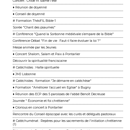
Concert : Chloé M. slame l'été
♦ Réunion de doyenné
♦ Conseil de doyenné
# Formation ThéoFIL Bible-1
Soirée "Chant des psaumes"
# Conférence "Quand la Sorbonne médiévale s’empare de la Bible"
Conférence-Débat "Fin de vie : Faut-il faire évoluer la loi ?"
Messe animée par les Jeunes
♦ Concert Shalom, Salam et Paix à Pontarlier
Découvrir la spiritualité franciscaine
# Catéchistes : Halte spirituelle
♦ JMJ Lisbonne
# Catéchistes : formation "Je démarre en catéchèse"
♦ Formation "Améliorer l’accueil en Eglise" à Bugny
♦ Réunion des ECP des 5 paroisses de l'abbé Benoît Decreuse
Journée " Économie et foi chrétienne"
♦ Glorious en concert à Pontarlier
Rencontre du Conseil épiscopal avec les curés et délégués pastoraux
# Catéchuménat : Repères pour les sacrements de l'initiation chrétienne
(1)