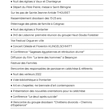
♦ Nuit des églises à Vaux et Chantegrue
♦ Départ du Père Pierre, messe à Saint-Bénigne
Sur les pas de Sainte Jeanne-Antide THOURET
Rassemblement diocésain des 13-25 ans
Pèlerinage des pères de famille à Cotignac
♦ Nuit des églises à Pontarlier
♦ JMJ de Lisbonne: première réunion du groupe Haut-Doubs Forestier
14e Festival Orgue en ville
♦ Concert Céleste et Florentin KLINGELSCHMITT
# Conférence "Sagesses égyptiennes et rétribution divine"
Diffusion du film "La terre des hommes" à Besançon
Festival des Familles
Rencontre des responsables de paroisse en catéchèse & référents
♦ Nuit des veilleurs 2022
♦ Vide-bibliothèque à Pontarlier
♦ Art en chapelles: 4e biennale d'art contemporain
♦ Présentation des nouvelles orientations pour la catéchèse
♦ Conférence "Le deuil après suicide"
# Rencontre du groupe diocésain "Chrétiens divorcés – Chemins
d’Espérance"