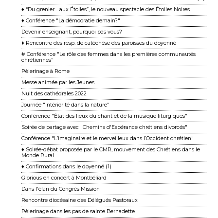
♦ “Du grenier… aux Étoiles”, le nouveau spectacle des Étoiles Noires
♦ Conférence "La démocratie demain?"
Devenir enseignant, pourquoi pas vous?
♦ Rencontre des resp. de catéchèse des paroisses du doyenné
# Conférence "Le rôle des femmes dans les premières communautés
chrétiennes"
Pèlerinage à Rome
Messe animée par les Jeunes
Nuit des cathédrales 2022
Journée "Intériorité dans la nature"
Conférence "État des lieux du chant et de la musique liturgiques"
Soirée de partage avec "Chemins d'Espérance chrétiens divorcés"
Conférence "L’imaginaire et le merveilleux dans l’Occident chrétien"
♦ Soirée-débat proposée par le CMR, mouvement des Chrétiens dans le
Monde Rural
♦ Confirmations dans le doyenné (1)
Glorious en concert à Montbéliard
Dans l'élan du Congrès Mission
Rencontre diocésaine des Délégués Pastoraux
Pèlerinage dans les pas de sainte Bernadette