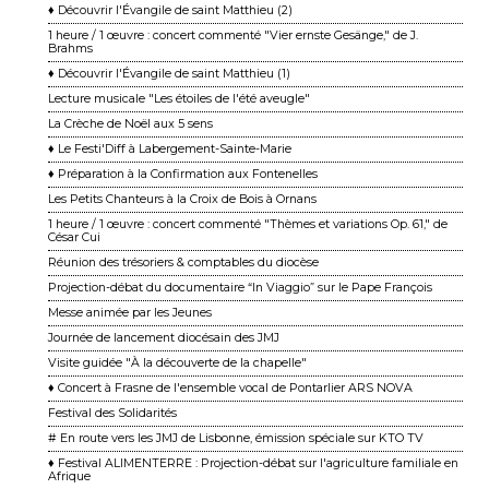
♦ Découvrir l'Évangile de saint Matthieu (2)
1 heure / 1 œuvre : concert commenté "Vier ernste Gesänge," de J.
Brahms
♦ Découvrir l'Évangile de saint Matthieu (1)
Lecture musicale "Les étoiles de l'été aveugle"
La Crèche de Noël aux 5 sens
♦ Le Festi'Diff à Labergement-Sainte-Marie
♦ Préparation à la Confirmation aux Fontenelles
Les Petits Chanteurs à la Croix de Bois à Ornans
1 heure / 1 œuvre : concert commenté "Thèmes et variations Op. 61," de
César Cui
Réunion des trésoriers & comptables du diocèse
Projection-débat du documentaire “In Viaggio” sur le Pape François
Messe animée par les Jeunes
Journée de lancement diocésain des JMJ
Visite guidée "À la découverte de la chapelle"
♦ Concert à Frasne de l'ensemble vocal de Pontarlier ARS NOVA
Festival des Solidarités
# En route vers les JMJ de Lisbonne, émission spéciale sur KTO TV
♦ Festival ALIMENTERRE : Projection-débat sur l'agriculture familiale en
Afrique