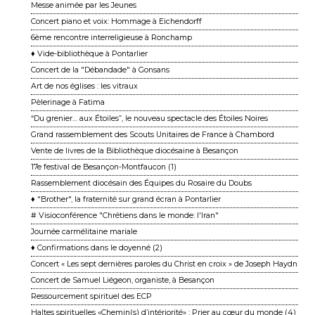
Messe animée par les Jeunes
Concert piano et voix: Hommage à Eichendorff
6ème rencontre interreligieuse à Ronchamp
♦ Vide-bibliothèque à Pontarlier
Concert de la "Débandade" à Gonsans
Art de nos églises : les vitraux
Pèlerinage à Fatima
“Du grenier… aux Étoiles”, le nouveau spectacle des Étoiles Noires
Grand rassemblement des Scouts Unitaires de France à Chambord
Vente de livres de la Bibliothèque diocésaine à Besançon
17e festival de Besançon-Montfaucon (1)
Rassemblement diocésain des Équipes du Rosaire du Doubs
♦ "Brother", la fraternité sur grand écran à Pontarlier
# Visioconférence "Chrétiens dans le monde: l'Iran"
Journée carmélitaine mariale
♦ Confirmations dans le doyenné (2)
Concert « Les sept dernières paroles du Christ en croix » de Joseph Haydn
Concert de Samuel Liégeon, organiste, à Besançon
Ressourcement spirituel des ECP
Haltes spirituelles «Chemin(s) d’intériorité» : Prier au cœur du monde (4)