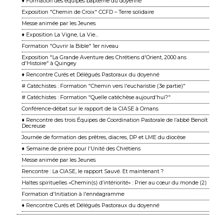
♦ Formation des équipes baptême du doyenné
Exposition "Chemin de Croix" CCFD – Terre solidaire
Messe animée par les Jeunes
♦ Exposition La Vigne, La Vie...
Formation "Ouvrir la Bible" 1er niveau
Exposition "La Grande Aventure des Chrétiens d'Orient, 2000 ans
d'Histoire" à Quingey
♦ Rencontre Curés et Délégués Pastoraux du doyenné
# Catéchistes : Formation "Chemin vers l'eucharistie (3e partie)"
# Catéchistes : Formation "Quelle catéchèse aujourd'hui?"
Conférence-débat sur le rapport de la CIASE à Ornans
♦ Rencontre des trois Équipes de Coordination Pastorale de l’abbé Benoît
Decreuse
Journée de formation des prêtres, diacres, DP et LME du diocèse
♦ Semaine de prière pour l'Unité des Chrétiens
Messe animée par les Jeunes
Rencontre : La CIASE, le rapport Sauvé. Et maintenant ?
Haltes spirituelles «Chemin(s) d’intériorité» : Prier au cœur du monde (2)
Formation d'Initiation à l'ennéagramme
♦ Rencontre Curés et Délégués Pastoraux du doyenné