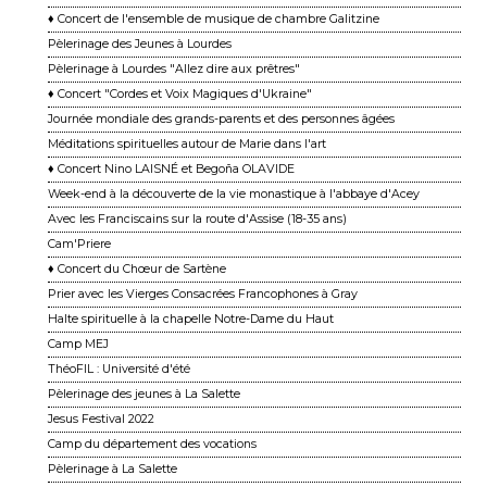
♦ Concert de l'ensemble de musique de chambre Galitzine
Pèlerinage des Jeunes à Lourdes
Pèlerinage à Lourdes "Allez dire aux prêtres"
♦ Concert "Cordes et Voix Magiques d'Ukraine"
Journée mondiale des grands-parents et des personnes âgées
Méditations spirituelles autour de Marie dans l'art
♦ Concert Nino LAISNÉ et Begoña OLAVIDE
Week-end à la découverte de la vie monastique à l'abbaye d'Acey
Avec les Franciscains sur la route d'Assise (18-35 ans)
Cam'Priere
♦ Concert du Chœur de Sartène
Prier avec les Vierges Consacrées Francophones à Gray
Halte spirituelle à la chapelle Notre-Dame du Haut
Camp MEJ
ThéoFIL : Université d'été
Pèlerinage des jeunes à La Salette
Jesus Festival 2022
Camp du département des vocations
Pèlerinage à La Salette