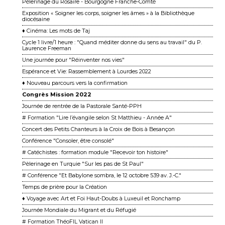
Pèlerinage du Rosaire - Bourgogne Franche-Comté
Exposition « Soigner les corps, soigner les âmes » à la Bibliothèque
diocésaine
♦ Cinéma: Les mots de Taj
Cycle 1 livre/1 heure : "Quand méditer donne du sens au travail" du P.
Laurence Freeman
Une journée pour "Réinventer nos vies"
Espérance et Vie: Rassemblement à Lourdes 2022
♦ Nouveau parcours vers la confirmation
Congrès Mission 2022
Journée de rentrée de la Pastorale Santé-PPH
# Formation "Lire l’évangile selon St Matthieu - Année A"
Concert des Petits Chanteurs à la Croix de Bois à Besançon
Conférence "Consoler, être consolé"
# Catéchistes : formation module "Recevoir ton histoire"
Pèlerinage en Turquie "Sur les pas de St Paul"
# Conférence "Et Babylone sombra, le 12 octobre 539 av. J.-C."
Temps de prière pour la Création
♦ Voyage avec Art et Foi Haut-Doubs à Luxeuil et Ronchamp
Journée Mondiale du Migrant et du Réfugié
# Formation ThéoFIL Vatican II