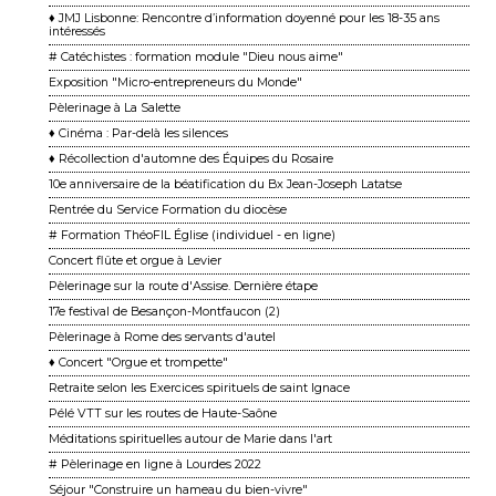
♦ JMJ Lisbonne: Rencontre d’information doyenné pour les 18-35 ans
intéressés
# Catéchistes : formation module "Dieu nous aime"
Exposition "Micro-entrepreneurs du Monde"
Pèlerinage à La Salette
♦ Cinéma : Par-delà les silences
♦ Récollection d'automne des Équipes du Rosaire
10e anniversaire de la béatification du Bx Jean-Joseph Latatse
Rentrée du Service Formation du diocèse
# Formation ThéoFIL Église (individuel - en ligne)
Concert flûte et orgue à Levier
Pèlerinage sur la route d'Assise. Dernière étape
17e festival de Besançon-Montfaucon (2)
Pèlerinage à Rome des servants d'autel
♦ Concert "Orgue et trompette"
Retraite selon les Exercices spirituels de saint Ignace
Pélé VTT sur les routes de Haute-Saône
Méditations spirituelles autour de Marie dans l'art
# Pèlerinage en ligne à Lourdes 2022
Séjour "Construire un hameau du bien-vivre"