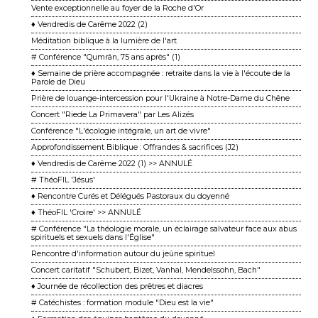
Vente exceptionnelle au foyer de la Roche d'Or
♦ Vendredis de Carême 2022 (2)
Méditation biblique à la lumière de l'art
# Conférence "Qumrân, 75 ans après" (1)
♦ Semaine de prière accompagnée : retraite dans la vie à l'écoute de la
Parole de Dieu
Prière de louange-intercession pour l'Ukraine à Notre-Dame du Chêne
Concert "Riede La Primavera" par Les Alizés
Conférence "L'écologie intégrale, un art de vivre"
Approfondissement Biblique : Offrandes & sacrifices (J2)
♦ Vendredis de Carême 2022 (1) >> ANNULÉ
# ThéoFIL 'Jésus'
♦ Rencontre Curés et Délégués Pastoraux du doyenné
♦ ThéoFIL 'Croire' >> ANNULÉ
# Conférence "La théologie morale, un éclairage salvateur face aux abus
spirituels et sexuels dans l'Église"
Rencontre d'information autour du jeûne spirituel
Concert caritatif "Schubert, Bizet, Vanhal, Mendelssohn, Bach"
♦ Journée de récollection des prêtres et diacres
# Catéchistes : formation module "Dieu est la vie"