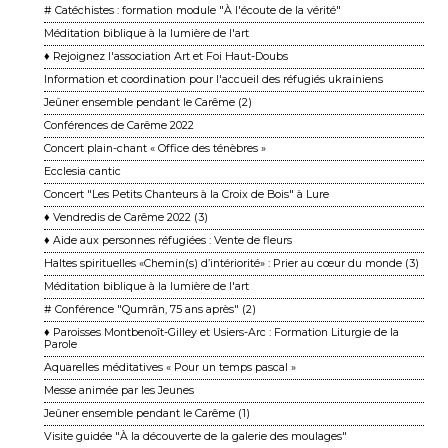
# Catéchistes : formation module "À l'écoute de la vérité"
Méditation biblique à la lumière de l'art
♦ Rejoignez l'association Art et Foi Haut-Doubs
Information et coordination pour l'accueil des réfugiés ukrainiens
Jeûner ensemble pendant le Carême (2)
Conférences de Carême 2022
Concert plain-chant « Office des ténèbres »
Ecclesia cantic
Concert "Les Petits Chanteurs à la Croix de Bois" à Lure
♦ Vendredis de Carême 2022 (3)
♦ Aide aux personnes réfugiées : Vente de fleurs
Haltes spirituelles «Chemin(s) d’intériorité» : Prier au cœur du monde (3)
Méditation biblique à la lumière de l'art
# Conférence "Qumrân, 75 ans après" (2)
♦ Paroisses Montbenoît-Gilley et Usiers-Arc : Formation Liturgie de la
Parole
Aquarelles méditatives « Pour un temps pascal »
Messe animée par les Jeunes
Jeûner ensemble pendant le Carême (1)
Visite guidée "À la découverte de la galerie des moulages"