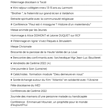
Pèlerinage diocésain à Taizé
♦ Mini-séjour collégien.nne.s 13-15 ans au Larmont
"Brother ", la fraternité sur grand écran à Valdahon
Retraite spirituelle avec la communauté religieuse
# Conférence "Paul est-il misogyne ? Histoire d’un malentendu"
Messe animée par les Jeunes
Hommage à Alice DOMONT et Léonie DUQUET sur RCF
# Pèlerinage en ligne: Vivez Pâques à Jérusalem
Messe Chrismale
Brocante de la paroisse de la Haute Vallée de La Loue
♦ Rencontre des confirmants avec l’archevêque Mgr Jean-Luc Bouilleret
♦ Vendredis de Carême 2022 (4)
Une journée à Sion (Lorraine)
# Catéchistes : formation module "Dieu demeure en nous"
♦ Soirée échange autour du film "Atlantis" en solidarité avec l'Ukraine
Fête diocésaine du MEJ
Conférences de Carême 2022
Journée des mamans d'une personne malade ou handicapée
Conférence : Emmanuel Mounier, un prophète pour le monde
d'aujourd'hui