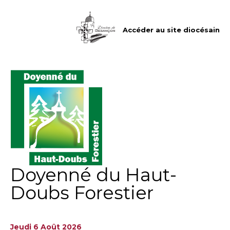
Aller
Outils
au
personnels
contenu.
|
Accéder au site diocésain
Aller
à
la
navigation
Doyenné du Haut-
Doubs Forestier
Jeudi 6 Août 2026