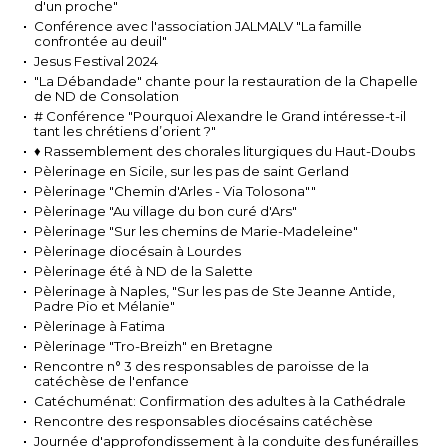
d'un proche"
Conférence avec l'association JALMALV "La famille
confrontée au deuil"
Jesus Festival 2024
"La Débandade" chante pour la restauration de la Chapelle
de ND de Consolation
# Conférence "Pourquoi Alexandre le Grand intéresse-t-il
tant les chrétiens d’orient ?"
♦ Rassemblement des chorales liturgiques du Haut-Doubs
Pèlerinage en Sicile, sur les pas de saint Gerland
Pèlerinage "Chemin d'Arles - Via Tolosona""
Pèlerinage "Au village du bon curé d'Ars"
Pèlerinage "Sur les chemins de Marie-Madeleine"
Pèlerinage diocésain à Lourdes
Pèlerinage été à ND de la Salette
Pèlerinage à Naples, "Sur les pas de Ste Jeanne Antide,
Padre Pio et Mélanie"
Pèlerinage à Fatima
Pèlerinage "Tro-Breizh" en Bretagne
Rencontre n° 3 des responsables de paroisse de la
catéchèse de l'enfance
Catéchuménat: Confirmation des adultes à la Cathédrale
Rencontre des responsables diocésains catéchèse
Journée d'approfondissement à la conduite des funérailles