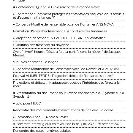
Afrique
# Conférence "Quand la Bible rencontre le monde slave"
♦ Conférence "Comment protéger les enfants des risques d'abus sexuels
et d'autres maltraitances ?"
♦ Concert à Mouthe de l'ensemble vocal de Pontarlier ARS NOVA
Formation d'approfondissement à la conduite des funérailles
♦ Projection-débat de "ENTRE CIEL ET TERRE" à Pontarlier
♦ Réunion des trésoriers du doyenné
Cycle 1 livre/1 heure : "Jésus a fait sa part, faisons la nôtre !" de Jacques
Musset
"Couples en fête" à Besançon
♦ Concert à Montbenoît de l'ensemble vocal de Pontarlier ARS NOVA
Festival ALIMENTERRE : Projection-débat de "La part des autres"
Projections et débats : "Madagascar, vues de l'intérieur, des fôrets à la
mer"
# Présentation du document pour l'étape continentale du Synode sur la
Synodalité
♦ Loto pour HUGO
Rencontre des mouvements et associations de fidèles du diocèse
♦ Formation ThéoFIL Prière à Levier
# Sommet interreligieux en faveur de la paix du 23 au 25 octobre 2022
Rencontre des catéchumènes adultes