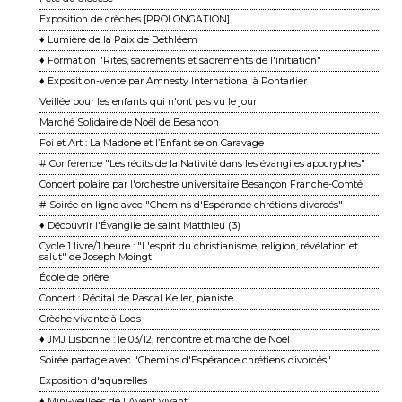
Exposition de crèches [PROLONGATION]
♦ Lumière de la Paix de Bethléem
♦ Formation "Rites, sacrements et sacrements de l'initiation"
♦ Exposition-vente par Amnesty International à Pontarlier
Veillée pour les enfants qui n'ont pas vu le jour
Marché Solidaire de Noël de Besançon
Foi et Art : La Madone et l’Enfant selon Caravage
# Conférence "Les récits de la Nativité dans les évangiles apocryphes"
Concert polaire par l'orchestre universitaire Besançon Franche-Comté
# Soirée en ligne avec "Chemins d'Espérance chrétiens divorcés"
♦ Découvrir l'Évangile de saint Matthieu (3)
Cycle 1 livre/1 heure : "L'esprit du christianisme, religion, révélation et
salut" de Joseph Moingt
École de prière
Concert : Récital de Pascal Keller, pianiste
Crèche vivante à Lods
♦ JMJ Lisbonne : le 03/12, rencontre et marché de Noël
Soirée partage avec "Chemins d'Espérance chrétiens divorcés"
Exposition d'aquarelles
♦ Mini-veillées de l'Avent vivant