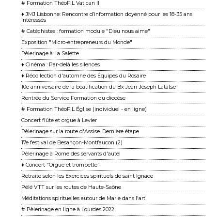
# Formation ThéoFIL Vatican II
♦ JMJ Lisbonne: Rencontre d’information doyenné pour les 18-35 ans
intéressés
# Catéchistes : formation module "Dieu nous aime"
Exposition "Micro-entrepreneurs du Monde"
Pèlerinage à La Salette
♦ Cinéma : Par-delà les silences
♦ Récollection d'automne des Équipes du Rosaire
10e anniversaire de la béatification du Bx Jean-Joseph Latatse
Rentrée du Service Formation du diocèse
# Formation ThéoFIL Église (individuel - en ligne)
Concert flûte et orgue à Levier
Pèlerinage sur la route d'Assise. Dernière étape
17e festival de Besançon-Montfaucon (2)
Pèlerinage à Rome des servants d'autel
♦ Concert "Orgue et trompette"
Retraite selon les Exercices spirituels de saint Ignace
Pélé VTT sur les routes de Haute-Saône
Méditations spirituelles autour de Marie dans l'art
# Pèlerinage en ligne à Lourdes 2022