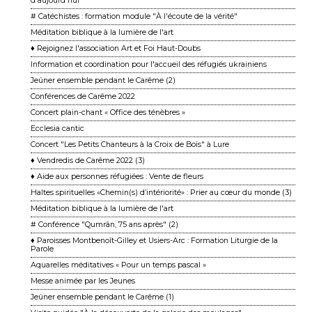
d'aujourd'hui
# Catéchistes : formation module "À l'écoute de la vérité"
Méditation biblique à la lumière de l'art
♦ Rejoignez l'association Art et Foi Haut-Doubs
Information et coordination pour l'accueil des réfugiés ukrainiens
Jeûner ensemble pendant le Carême (2)
Conférences de Carême 2022
Concert plain-chant « Office des ténèbres »
Ecclesia cantic
Concert "Les Petits Chanteurs à la Croix de Bois" à Lure
♦ Vendredis de Carême 2022 (3)
♦ Aide aux personnes réfugiées : Vente de fleurs
Haltes spirituelles «Chemin(s) d’intériorité» : Prier au cœur du monde (3)
Méditation biblique à la lumière de l'art
# Conférence "Qumrân, 75 ans après" (2)
♦ Paroisses Montbenoît-Gilley et Usiers-Arc : Formation Liturgie de la
Parole
Aquarelles méditatives « Pour un temps pascal »
Messe animée par les Jeunes
Jeûner ensemble pendant le Carême (1)