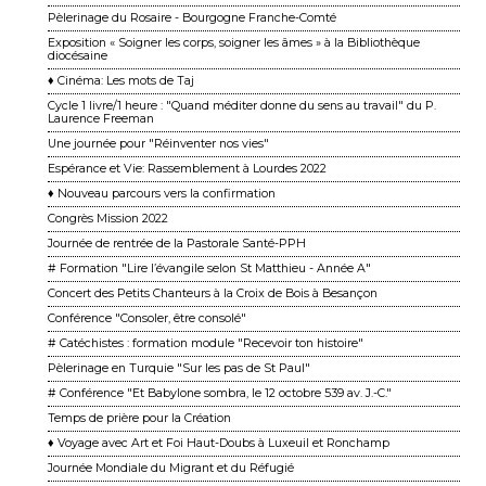
Pèlerinage du Rosaire - Bourgogne Franche-Comté
Exposition « Soigner les corps, soigner les âmes » à la Bibliothèque
diocésaine
♦ Cinéma: Les mots de Taj
Cycle 1 livre/1 heure : "Quand méditer donne du sens au travail" du P.
Laurence Freeman
Une journée pour "Réinventer nos vies"
Espérance et Vie: Rassemblement à Lourdes 2022
♦ Nouveau parcours vers la confirmation
Congrès Mission 2022
Journée de rentrée de la Pastorale Santé-PPH
# Formation "Lire l’évangile selon St Matthieu - Année A"
Concert des Petits Chanteurs à la Croix de Bois à Besançon
Conférence "Consoler, être consolé"
# Catéchistes : formation module "Recevoir ton histoire"
Pèlerinage en Turquie "Sur les pas de St Paul"
# Conférence "Et Babylone sombra, le 12 octobre 539 av. J.-C."
Temps de prière pour la Création
♦ Voyage avec Art et Foi Haut-Doubs à Luxeuil et Ronchamp
Journée Mondiale du Migrant et du Réfugié