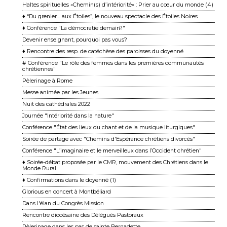
Haltes spirituelles «Chemin(s) d’intériorité» : Prier au cœur du monde (4)
♦ “Du grenier… aux Étoiles”, le nouveau spectacle des Étoiles Noires
♦ Conférence "La démocratie demain?"
Devenir enseignant, pourquoi pas vous?
♦ Rencontre des resp. de catéchèse des paroisses du doyenné
# Conférence "Le rôle des femmes dans les premières communautés
chrétiennes"
Pèlerinage à Rome
Messe animée par les Jeunes
Nuit des cathédrales 2022
Journée "Intériorité dans la nature"
Conférence "État des lieux du chant et de la musique liturgiques"
Soirée de partage avec "Chemins d'Espérance chrétiens divorcés"
Conférence "L’imaginaire et le merveilleux dans l’Occident chrétien"
♦ Soirée-débat proposée par le CMR, mouvement des Chrétiens dans le
Monde Rural
♦ Confirmations dans le doyenné (1)
Glorious en concert à Montbéliard
Dans l'élan du Congrès Mission
Rencontre diocésaine des Délégués Pastoraux
Pèlerinage dans les pas de sainte Bernadette