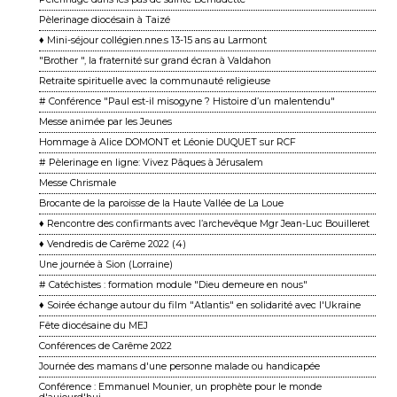
Pèlerinage diocésain à Taizé
♦ Mini-séjour collégien.nne.s 13-15 ans au Larmont
"Brother ", la fraternité sur grand écran à Valdahon
Retraite spirituelle avec la communauté religieuse
# Conférence "Paul est-il misogyne ? Histoire d’un malentendu"
Messe animée par les Jeunes
Hommage à Alice DOMONT et Léonie DUQUET sur RCF
# Pèlerinage en ligne: Vivez Pâques à Jérusalem
Messe Chrismale
Brocante de la paroisse de la Haute Vallée de La Loue
♦ Rencontre des confirmants avec l’archevêque Mgr Jean-Luc Bouilleret
♦ Vendredis de Carême 2022 (4)
Une journée à Sion (Lorraine)
# Catéchistes : formation module "Dieu demeure en nous"
♦ Soirée échange autour du film "Atlantis" en solidarité avec l'Ukraine
Fête diocésaine du MEJ
Conférences de Carême 2022
Journée des mamans d'une personne malade ou handicapée
Conférence : Emmanuel Mounier, un prophète pour le monde