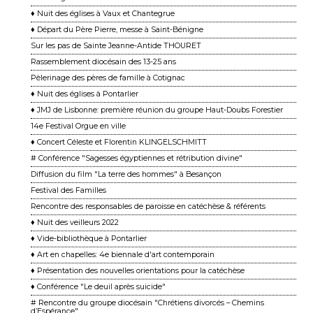
♦ Nuit des églises à Vaux et Chantegrue
♦ Départ du Père Pierre, messe à Saint-Bénigne
Sur les pas de Sainte Jeanne-Antide THOURET
Rassemblement diocésain des 13-25 ans
Pèlerinage des pères de famille à Cotignac
♦ Nuit des églises à Pontarlier
♦ JMJ de Lisbonne: première réunion du groupe Haut-Doubs Forestier
14e Festival Orgue en ville
♦ Concert Céleste et Florentin KLINGELSCHMITT
# Conférence "Sagesses égyptiennes et rétribution divine"
Diffusion du film "La terre des hommes" à Besançon
Festival des Familles
Rencontre des responsables de paroisse en catéchèse & référents
♦ Nuit des veilleurs 2022
♦ Vide-bibliothèque à Pontarlier
♦ Art en chapelles: 4e biennale d'art contemporain
♦ Présentation des nouvelles orientations pour la catéchèse
♦ Conférence "Le deuil après suicide"
# Rencontre du groupe diocésain "Chrétiens divorcés – Chemins
d’Espérance"