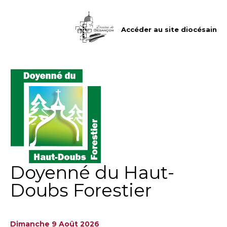
Aller
Outils
au
personnels
contenu.
|
Accéder au site diocésain
Aller
à
la
navigation
Doyenné du Haut-
Doubs Forestier
Dimanche 9 Août 2026