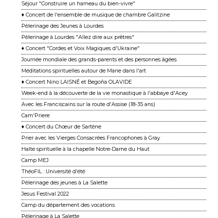
Séjour "Construire un hameau du bien-vivre"
♦ Concert de l'ensemble de musique de chambre Galitzine
Pèlerinage des Jeunes à Lourdes
Pèlerinage à Lourdes "Allez dire aux prêtres"
♦ Concert "Cordes et Voix Magiques d'Ukraine"
Journée mondiale des grands-parents et des personnes âgées
Méditations spirituelles autour de Marie dans l'art
♦ Concert Nino LAISNÉ et Begoña OLAVIDE
Week-end à la découverte de la vie monastique à l'abbaye d'Acey
Avec les Franciscains sur la route d'Assise (18-35 ans)
Cam'Priere
♦ Concert du Chœur de Sartène
Prier avec les Vierges Consacrées Francophones à Gray
Halte spirituelle à la chapelle Notre-Dame du Haut
Camp MEJ
ThéoFIL : Université d'été
Pèlerinage des jeunes à La Salette
Jesus Festival 2022
Camp du département des vocations
Pèlerinage à La Salette