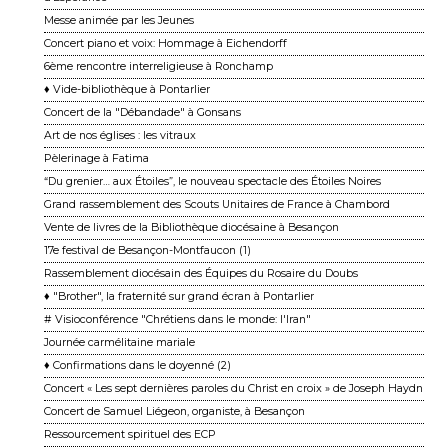
Messe animée par les Jeunes
Concert piano et voix: Hommage à Eichendorff
6ème rencontre interreligieuse à Ronchamp
♦ Vide-bibliothèque à Pontarlier
Concert de la "Débandade" à Gonsans
Art de nos églises : les vitraux
Pèlerinage à Fatima
“Du grenier… aux Étoiles”, le nouveau spectacle des Étoiles Noires
Grand rassemblement des Scouts Unitaires de France à Chambord
Vente de livres de la Bibliothèque diocésaine à Besançon
17e festival de Besançon-Montfaucon (1)
Rassemblement diocésain des Équipes du Rosaire du Doubs
♦ "Brother", la fraternité sur grand écran à Pontarlier
# Visioconférence "Chrétiens dans le monde: l'Iran"
Journée carmélitaine mariale
♦ Confirmations dans le doyenné (2)
Concert « Les sept dernières paroles du Christ en croix » de Joseph Haydn
Concert de Samuel Liégeon, organiste, à Besançon
Ressourcement spirituel des ECP