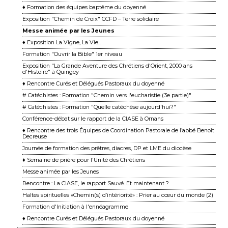
♦ Formation des équipes baptême du doyenné
Exposition "Chemin de Croix" CCFD – Terre solidaire
Messe animée par les Jeunes
♦ Exposition La Vigne, La Vie...
Formation "Ouvrir la Bible" 1er niveau
Exposition "La Grande Aventure des Chrétiens d'Orient, 2000 ans
d'Histoire" à Quingey
♦ Rencontre Curés et Délégués Pastoraux du doyenné
# Catéchistes : Formation "Chemin vers l'eucharistie (3e partie)"
# Catéchistes : Formation "Quelle catéchèse aujourd'hui?"
Conférence-débat sur le rapport de la CIASE à Ornans
♦ Rencontre des trois Équipes de Coordination Pastorale de l’abbé Benoît
Decreuse
Journée de formation des prêtres, diacres, DP et LME du diocèse
♦ Semaine de prière pour l'Unité des Chrétiens
Messe animée par les Jeunes
Rencontre : La CIASE, le rapport Sauvé. Et maintenant ?
Haltes spirituelles «Chemin(s) d’intériorité» : Prier au cœur du monde (2)
Formation d'Initiation à l'ennéagramme
♦ Rencontre Curés et Délégués Pastoraux du doyenné