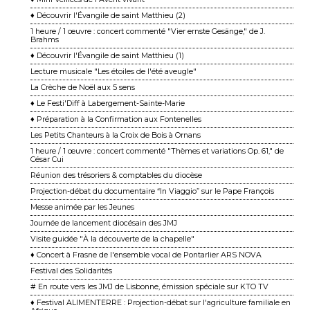
♦ Découvrir l'Évangile de saint Matthieu (2)
1 heure / 1 œuvre : concert commenté "Vier ernste Gesänge," de J.
Brahms
♦ Découvrir l'Évangile de saint Matthieu (1)
Lecture musicale "Les étoiles de l'été aveugle"
La Crèche de Noël aux 5 sens
♦ Le Festi'Diff à Labergement-Sainte-Marie
♦ Préparation à la Confirmation aux Fontenelles
Les Petits Chanteurs à la Croix de Bois à Ornans
1 heure / 1 œuvre : concert commenté "Thèmes et variations Op. 61," de
César Cui
Réunion des trésoriers & comptables du diocèse
Projection-débat du documentaire “In Viaggio” sur le Pape François
Messe animée par les Jeunes
Journée de lancement diocésain des JMJ
Visite guidée "À la découverte de la chapelle"
♦ Concert à Frasne de l'ensemble vocal de Pontarlier ARS NOVA
Festival des Solidarités
# En route vers les JMJ de Lisbonne, émission spéciale sur KTO TV
♦ Festival ALIMENTERRE : Projection-débat sur l'agriculture familiale en