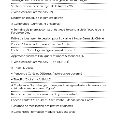
Visite guidée "À la découverte de la galerie des moulages"
Vente exceptionnelle au foyer de la Roche d'Or
♦ Vendredis de Carême 2022 (2)
Méditation biblique à la lumière de l'art
# Conférence "Qumrân, 75 ans après" (1)
♦ Semaine de prière accompagnée : retraite dans la vie à l'écoute de la
Parole de Dieu
Prière de louange-intercession pour l'Ukraine à Notre-Dame du Chêne
Concert "Riede La Primavera" par Les Alizés
Conférence "L'écologie intégrale, un art de vivre"
Approfondissement Biblique : Offrandes & sacrifices (J2)
♦ Vendredis de Carême 2022 (1) >> ANNULÉ
# ThéoFIL 'Jésus'
♦ Rencontre Curés et Délégués Pastoraux du doyenné
♦ ThéoFIL 'Croire' >> ANNULÉ
# Conférence "La théologie morale, un éclairage salvateur face aux abus
spirituels et sexuels dans l'Église"
Rencontre d'information autour du jeûne spirituel
Concert caritatif "Schubert, Bizet, Vanhal, Mendelssohn, Bach"
♦ Journée de récollection des prêtres et diacres
# Catéchistes : formation module "Dieu est la vie"