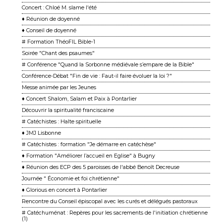
Concert : Chloé M. slame l'été
♦ Réunion de doyenné
♦ Conseil de doyenné
# Formation ThéoFIL Bible-1
Soirée "Chant des psaumes"
# Conférence "Quand la Sorbonne médiévale s’empare de la Bible"
Conférence-Débat "Fin de vie : Faut-il faire évoluer la loi ?"
Messe animée par les Jeunes
♦ Concert Shalom, Salam et Paix à Pontarlier
Découvrir la spiritualité franciscaine
# Catéchistes : Halte spirituelle
♦ JMJ Lisbonne
# Catéchistes : formation "Je démarre en catéchèse"
♦ Formation "Améliorer l’accueil en Eglise" à Bugny
♦ Réunion des ECP des 5 paroisses de l'abbé Benoît Decreuse
Journée " Économie et foi chrétienne"
♦ Glorious en concert à Pontarlier
Rencontre du Conseil épiscopal avec les curés et délégués pastoraux
# Catéchuménat : Repères pour les sacrements de l'initiation chrétienne
(1)