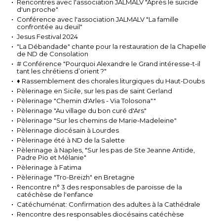
Rencontres avec l'association JALMALV "Après le suicide
d'un proche"
Conférence avec l'association JALMALV "La famille
confrontée au deuil"
Jesus Festival 2024
"La Débandade" chante pour la restauration de la Chapelle
de ND de Consolation
# Conférence "Pourquoi Alexandre le Grand intéresse-t-il
tant les chrétiens d’orient ?"
♦ Rassemblement des chorales liturgiques du Haut-Doubs
Pèlerinage en Sicile, sur les pas de saint Gerland
Pèlerinage "Chemin d'Arles - Via Tolosona""
Pèlerinage "Au village du bon curé d'Ars"
Pèlerinage "Sur les chemins de Marie-Madeleine"
Pèlerinage diocésain à Lourdes
Pèlerinage été à ND de la Salette
Pèlerinage à Naples, "Sur les pas de Ste Jeanne Antide,
Padre Pio et Mélanie"
Pèlerinage à Fatima
Pèlerinage "Tro-Breizh" en Bretagne
Rencontre n° 3 des responsables de paroisse de la
catéchèse de l'enfance
Catéchuménat: Confirmation des adultes à la Cathédrale
Rencontre des responsables diocésains catéchèse