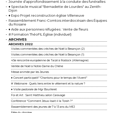
Journée d'approfondissement à la conduite des funérailles
♦ Spectacle musical "Bernadette de Lourdes" au Zenith-
Dijon
♦ Expo Projet reconstruction église Villeneuve
Rassemblement Franc-Comtois interdiocésain des Équipes
du Rosaire
♦ Aide aux personnes réfugiées : Vente de fleurs
# Formation ThéoFIL Église (individuel)
ARCHIVES
ARCHIVES 2022
Visites commentées des crèches de Noël à Besançon (2)
Visites commentées des crèches de Noël à Besançon (1)
45e rencontre européenne de Taizé à Rostock (Allemagne)
Veillée de Noël à Notre-Dame du Chêne
Messe animée par les Jeunes
♦ Concert participatif "Chantons pour le temps de l'Avent"
# Webinaire : Quels liens entre le vêtement et la nature ?
♦ Visite pastorale de Mgr Bouilleret
Foi et Art : Saint Matthieu selon Caravage
Conférence "Comment Jésus lisait-il la Torah ?"
Rassemblement des jeunes de 7 à 13 ans du MEJ
Fête du diocèse