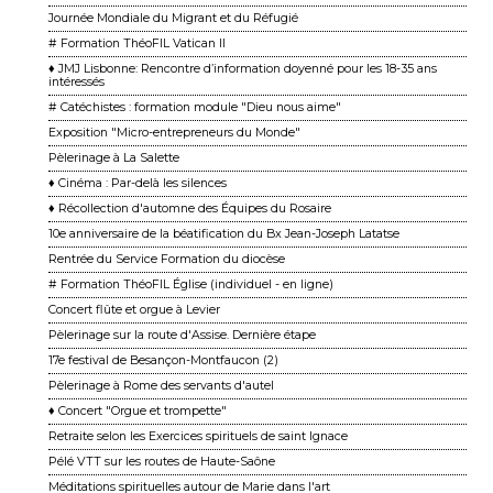
Journée Mondiale du Migrant et du Réfugié
# Formation ThéoFIL Vatican II
♦ JMJ Lisbonne: Rencontre d’information doyenné pour les 18-35 ans
intéressés
# Catéchistes : formation module "Dieu nous aime"
Exposition "Micro-entrepreneurs du Monde"
Pèlerinage à La Salette
♦ Cinéma : Par-delà les silences
♦ Récollection d'automne des Équipes du Rosaire
10e anniversaire de la béatification du Bx Jean-Joseph Latatse
Rentrée du Service Formation du diocèse
# Formation ThéoFIL Église (individuel - en ligne)
Concert flûte et orgue à Levier
Pèlerinage sur la route d'Assise. Dernière étape
17e festival de Besançon-Montfaucon (2)
Pèlerinage à Rome des servants d'autel
♦ Concert "Orgue et trompette"
Retraite selon les Exercices spirituels de saint Ignace
Pélé VTT sur les routes de Haute-Saône
Méditations spirituelles autour de Marie dans l'art