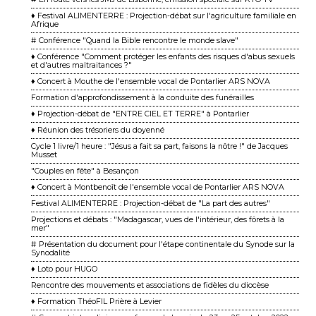
♦ Festival ALIMENTERRE : Projection-débat sur l'agriculture familiale en
Afrique
# Conférence "Quand la Bible rencontre le monde slave"
♦ Conférence "Comment protéger les enfants des risques d'abus sexuels
et d'autres maltraitances ?"
♦ Concert à Mouthe de l'ensemble vocal de Pontarlier ARS NOVA
Formation d'approfondissement à la conduite des funérailles
♦ Projection-débat de "ENTRE CIEL ET TERRE" à Pontarlier
♦ Réunion des trésoriers du doyenné
Cycle 1 livre/1 heure : "Jésus a fait sa part, faisons la nôtre !" de Jacques
Musset
"Couples en fête" à Besançon
♦ Concert à Montbenoît de l'ensemble vocal de Pontarlier ARS NOVA
Festival ALIMENTERRE : Projection-débat de "La part des autres"
Projections et débats : "Madagascar, vues de l'intérieur, des fôrets à la
mer"
# Présentation du document pour l'étape continentale du Synode sur la
Synodalité
♦ Loto pour HUGO
Rencontre des mouvements et associations de fidèles du diocèse
♦ Formation ThéoFIL Prière à Levier