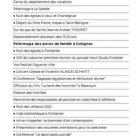
Camp du département des vocations
Pèlerinage à La Salette
♦ Nuit des églises à Vaux et Chantegrue
♦ Départ du Père Pierre, messe à Saint-Bénigne
Sur les pas de Sainte Jeanne-Antide THOURET
Rassemblement diocésain des 13-25 ans
Pèlerinage des pères de famille à Cotignac
♦ Nuit des églises à Pontarlier
♦ JMJ de Lisbonne: première réunion du groupe Haut-Doubs Forestier
14e Festival Orgue en ville
♦ Concert Céleste et Florentin KLINGELSCHMITT
# Conférence "Sagesses égyptiennes et rétribution divine"
Diffusion du film "La terre des hommes" à Besançon
Festival des Familles
Rencontre des responsables de paroisse en catéchèse & référents
♦ Nuit des veilleurs 2022
♦ Vide-bibliothèque à Pontarlier
♦ Art en chapelles: 4e biennale d'art contemporain
♦ Présentation des nouvelles orientations pour la catéchèse
♦ Conférence "Le deuil après suicide"