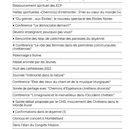
Ressourcement spirituel des ECP
Haltes spirituelles «Chemin(s) d’intériorité» : Prier au cœur du monde (4)
♦ “Du grenier… aux Étoiles”, le nouveau spectacle des Étoiles Noires
♦ Conférence "La démocratie demain?"
Devenir enseignant, pourquoi pas vous?
♦ Rencontre des resp. de catéchèse des paroisses du doyenné
# Conférence "Le rôle des femmes dans les premières communautés
chrétiennes"
Pèlerinage à Rome
Messe animée par les Jeunes
Nuit des cathédrales 2022
Journée "Intériorité dans la nature"
Conférence "État des lieux du chant et de la musique liturgiques"
Soirée de partage avec "Chemins d'Espérance chrétiens divorcés"
Conférence "L’imaginaire et le merveilleux dans l’Occident chrétien"
♦ Soirée-débat proposée par le CMR, mouvement des Chrétiens dans le
Monde Rural
♦ Confirmations dans le doyenné (1)
Glorious en concert à Montbéliard
Dans l'élan du Congrès Mission