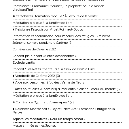
Conférence : Emmanuel Mounier, un prophète pour le monde
d'aujourd'hui
# Catéchistes : formation module "À l'écoute de la vérité"
Méditation biblique à la lumière de l'art
♦ Rejoignez l'association Art et Foi Haut-Doubs
Information et coordination pour l'accueil des réfugiés ukrainiens
Jeûner ensemble pendant le Carême (2)
Conférences de Carême 2022
Concert plain-chant « Office des ténèbres »
Ecclesia cantic
Concert "Les Petits Chanteurs à la Croix de Bois" à Lure
♦ Vendredis de Carême 2022 (3)
♦ Aide aux personnes réfugiées : Vente de fleurs
Haltes spirituelles «Chemin(s) d’intériorité» : Prier au cœur du monde (3)
Méditation biblique à la lumière de l'art
# Conférence "Qumrân, 75 ans après" (2)
♦ Paroisses Montbenoît-Gilley et Usiers-Arc : Formation Liturgie de la
Parole
Aquarelles méditatives « Pour un temps pascal »
Messe animée par les Jeunes