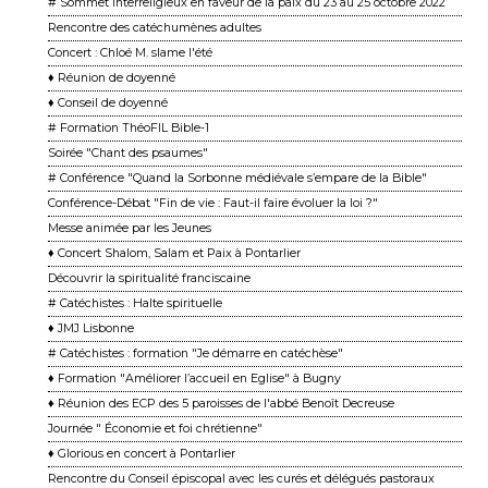
# Sommet interreligieux en faveur de la paix du 23 au 25 octobre 2022
Rencontre des catéchumènes adultes
Concert : Chloé M. slame l'été
♦ Réunion de doyenné
♦ Conseil de doyenné
# Formation ThéoFIL Bible-1
Soirée "Chant des psaumes"
# Conférence "Quand la Sorbonne médiévale s’empare de la Bible"
Conférence-Débat "Fin de vie : Faut-il faire évoluer la loi ?"
Messe animée par les Jeunes
♦ Concert Shalom, Salam et Paix à Pontarlier
Découvrir la spiritualité franciscaine
# Catéchistes : Halte spirituelle
♦ JMJ Lisbonne
# Catéchistes : formation "Je démarre en catéchèse"
♦ Formation "Améliorer l’accueil en Eglise" à Bugny
♦ Réunion des ECP des 5 paroisses de l'abbé Benoît Decreuse
Journée " Économie et foi chrétienne"
♦ Glorious en concert à Pontarlier
Rencontre du Conseil épiscopal avec les curés et délégués pastoraux