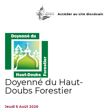
Aller
Outils
au
personnels
contenu.
|
Accéder au site diocésain
Aller
à
la
navigation
Doyenné du Haut-
Doubs Forestier
Jeudi 6 Août 2026