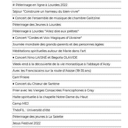
# Pèlerinage en ligne à Lourdes 2022
Séjour "Construire un hameau du bien-vivre"
♦ Concert de l'ensemble de musique de chambre Galitzine
Pèlerinage des Jeunes à Lourdes
Pèlerinage à Lourdes "Allez dire aux prêtres"
♦ Concert "Cordes et Voix Magiques d'Ukraine"
Journée mondiale des grands-parents et des personnes âgées
Méditations spirituelles autour de Marie dans l'art
♦ Concert Nino LAISNÉ et Begoña OLAVIDE
Week-end à la découverte de la vie monastique à l'abbaye d'Acey
Avec les Franciscains sur la route d'Assise (18-35 ans)
Cam'Priere
♦ Concert du Chœur de Sartène
Prier avec les Vierges Consacrées Francophones à Gray
Halte spirituelle à la chapelle Notre-Dame du Haut
Camp MEJ
ThéoFIL : Université d'été
Pèlerinage des jeunes à La Salette
Jesus Festival 2022