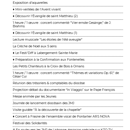
Exposition d'aquarelles
♦ Mini-veillées de l'Avent vivant
♦ Découvrir l'Évangile de saint Matthieu (2)
1 heure / 1 œuvre : concert commenté "Vier ernste Gesänge," de J.
Brahms
♦ Découvrir l'Évangile de saint Matthieu (1)
Lecture musicale "Les étoiles de l'été aveugle"
La Crèche de Noël aux 5 sens
♦ Le Festi'Diff à Labergement-Sainte-Marie
♦ Préparation à la Confirmation aux Fontenelles
Les Petits Chanteurs à la Croix de Bois à Ornans
1 heure / 1 œuvre : concert commenté "Thèmes et variations Op. 61," de
César Cui
Réunion des trésoriers & comptables du diocèse
Projection-débat du documentaire “In Viaggio” sur le Pape François
Messe animée par les Jeunes
Journée de lancement diocésain des JMJ
Visite guidée "À la découverte de la chapelle"
♦ Concert à Frasne de l'ensemble vocal de Pontarlier ARS NOVA
Festival des Solidarités
# En route vers les JMJ de Lisbonne, émission spéciale sur KTO TV