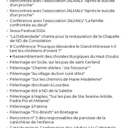
Rencontres avec l'association JALMALV "Après le suicide
d'un proche"
Rencontres avec l'association JALMALV "Après le suicide
d'un proche"
Conférence avec l'association JALMALV "La famille
confrontée au deuil"
Jesus Festival 2024
"La Débandade" chante pour la restauration de la Chapelle
de ND de Consolation
# Conférence "Pourquoi Alexandre le Grand intéresse-t-il
tant les chrétiens d’orient ?"
♦ Rassemblement des chorales liturgiques du Haut-Doubs
Pèlerinage en Sicile, sur les pas de saint Gerland
Pèlerinage "Chemin d'Arles - Via Tolosona""
Pèlerinage "Au village du bon curé d'Ars"
Pèlerinage "Sur les chemins de Marie-Madeleine"
Pèlerinage diocésain à Lourdes
Pèlerinage été à ND de la Salette
Pèlerinage à Naples, "Sur les pas de Ste Jeanne Antide,
Padre Pio et Mélanie"
Pèlerinage à Fatima
Pèlerinage "Tro-Breizh" en Bretagne
Rencontre n° 3 des responsables de paroisse de la
catéchèse de l'enfance
Catéchuménat: Confirmation des adultes à la Cathédrale