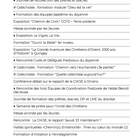
♦ Journée de récollection des prêtres et diacres
# Catéchistes : formation module "Dieu est la vie"
♦ Formation des équipes baptême du doyenné
Exposition "Chemin de Croix" CCFD – Terre solidaire
Messe animée par les Jeunes
♦ Exposition La Vigne, La Vie...
Formation "Ouvrir la Bible" 1er niveau
Exposition "La Grande Aventure des Chrétiens d'Orient, 2000 ans
d'Histoire" à Quingey
♦ Rencontre Curés et Délégués Pastoraux du doyenné
# Catéchistes : Formation "Chemin vers l'eucharistie (3e partie)"
# Catéchistes : Formation "Quelle catéchèse aujourd'hui?"
Conférence-débat sur le rapport de la CIASE à Ornans
♦ Rencontre des trois Équipes de Coordination Pastorale de l’abbé Benoît
Decreuse
Journée de formation des prêtres, diacres, DP et LME du diocèse
♦ Semaine de prière pour l'Unité des Chrétiens
Messe animée par les Jeunes
Rencontre : La CIASE, le rapport Sauvé. Et maintenant ?
Haltes spirituelles «Chemin(s) d’intériorité» : Prier au cœur du monde (2)
Formation d'Initiation à l'ennéagramme