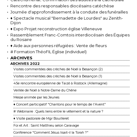
Rencontre des responsables diocésains catéchèse
Journée d'approfondissement à la conduite des funérailles
♦ Spectacle musical "Bernadette de Lourdes" au Zenith-
Dijon
♦ Expo Projet reconstruction église Villeneuve
Rassemblement Franc-Comtois interdiocésain des Équipes
du Rosaire
♦ Aide aux personnes réfugiées : Vente de fleurs
# Formation ThéoFIL Église (individuel)
ARCHIVES
ARCHIVES 2022
Visites commentées des crèches de Noël à Besançon (2)
Visites commentées des crèches de Noël à Besançon (1)
45e rencontre européenne de Taizé à Rostock (Allemagne)
Veillée de Noël à Notre-Dame du Chêne
Messe animée par les Jeunes
♦ Concert participatif "Chantons pour le temps de l'Avent"
# Webinaire : Quels liens entre le vêtement et la nature ?
♦ Visite pastorale de Mgr Bouilleret
Foi et Art : Saint Matthieu selon Caravage
Conférence "Comment Jésus lisait-il la Torah ?"