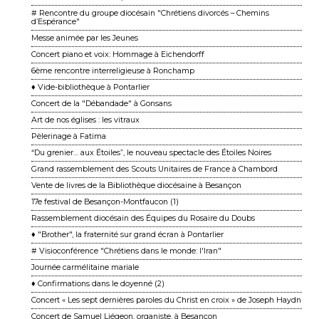
# Rencontre du groupe diocésain "Chrétiens divorcés – Chemins
d’Espérance"
Messe animée par les Jeunes
Concert piano et voix: Hommage à Eichendorff
6ème rencontre interreligieuse à Ronchamp
♦ Vide-bibliothèque à Pontarlier
Concert de la "Débandade" à Gonsans
Art de nos églises : les vitraux
Pèlerinage à Fatima
“Du grenier… aux Étoiles”, le nouveau spectacle des Étoiles Noires
Grand rassemblement des Scouts Unitaires de France à Chambord
Vente de livres de la Bibliothèque diocésaine à Besançon
17e festival de Besançon-Montfaucon (1)
Rassemblement diocésain des Équipes du Rosaire du Doubs
♦ "Brother", la fraternité sur grand écran à Pontarlier
# Visioconférence "Chrétiens dans le monde: l'Iran"
Journée carmélitaine mariale
♦ Confirmations dans le doyenné (2)
Concert « Les sept dernières paroles du Christ en croix » de Joseph Haydn
Concert de Samuel Liégeon, organiste, à Besançon