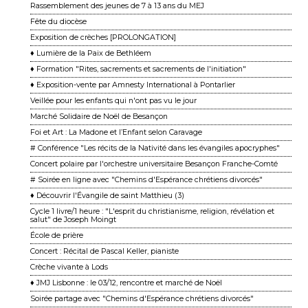
Rassemblement des jeunes de 7 à 13 ans du MEJ
Fête du diocèse
Exposition de crèches [PROLONGATION]
♦ Lumière de la Paix de Bethléem
♦ Formation "Rites, sacrements et sacrements de l'initiation"
♦ Exposition-vente par Amnesty International à Pontarlier
Veillée pour les enfants qui n'ont pas vu le jour
Marché Solidaire de Noël de Besançon
Foi et Art : La Madone et l’Enfant selon Caravage
# Conférence "Les récits de la Nativité dans les évangiles apocryphes"
Concert polaire par l'orchestre universitaire Besançon Franche-Comté
# Soirée en ligne avec "Chemins d'Espérance chrétiens divorcés"
♦ Découvrir l'Évangile de saint Matthieu (3)
Cycle 1 livre/1 heure : "L'esprit du christianisme, religion, révélation et
salut" de Joseph Moingt
École de prière
Concert : Récital de Pascal Keller, pianiste
Crèche vivante à Lods
♦ JMJ Lisbonne : le 03/12, rencontre et marché de Noël
Soirée partage avec "Chemins d'Espérance chrétiens divorcés"