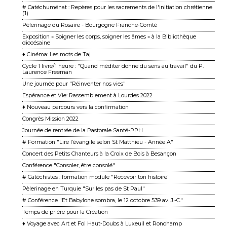
# Catéchuménat : Repères pour les sacrements de l'initiation chrétienne
(1)
Pèlerinage du Rosaire - Bourgogne Franche-Comté
Exposition « Soigner les corps, soigner les âmes » à la Bibliothèque
diocésaine
♦ Cinéma: Les mots de Taj
Cycle 1 livre/1 heure : "Quand méditer donne du sens au travail" du P.
Laurence Freeman
Une journée pour "Réinventer nos vies"
Espérance et Vie: Rassemblement à Lourdes 2022
♦ Nouveau parcours vers la confirmation
Congrès Mission 2022
Journée de rentrée de la Pastorale Santé-PPH
# Formation "Lire l’évangile selon St Matthieu - Année A"
Concert des Petits Chanteurs à la Croix de Bois à Besançon
Conférence "Consoler, être consolé"
# Catéchistes : formation module "Recevoir ton histoire"
Pèlerinage en Turquie "Sur les pas de St Paul"
# Conférence "Et Babylone sombra, le 12 octobre 539 av. J.-C."
Temps de prière pour la Création
♦ Voyage avec Art et Foi Haut-Doubs à Luxeuil et Ronchamp