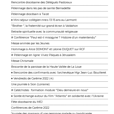
Rencontre diocésaine des Délégués Pastoraux
Pèlerinage dans les pas de sainte Bernadette
Pèlerinage diocésain à Taizé
♦ Mini-séjour collégien.nne.s 13-15 ans au Larmont
"Brother ", la fraternité sur grand écran à Valdahon
Retraite spirituelle avec la communauté religieuse
# Conférence "Paul est-il misogyne ? Histoire d’un malentendu"
Messe animée par les Jeunes
Hommage à Alice DOMONT et Léonie DUQUET sur RCF
# Pèlerinage en ligne: Vivez Pâques à Jérusalem
Messe Chrismale
Brocante de la paroisse de la Haute Vallée de La Loue
♦ Rencontre des confirmants avec l’archevêque Mgr Jean-Luc Bouilleret
♦ Vendredis de Carême 2022 (4)
Une journée à Sion (Lorraine)
# Catéchistes : formation module "Dieu demeure en nous"
♦ Soirée échange autour du film "Atlantis" en solidarité avec l'Ukraine
Fête diocésaine du MEJ
Conférences de Carême 2022
Journée des mamans d'une personne malade ou handicapée