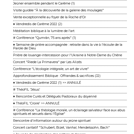
Jeûner ensemble pendant le Carême (1)
Visite guidée "À la découverte de la galerie des moulages"
Vente exceptionnelle au foyer de la Roche d'Or
♦ Vendredis de Carême 2022 (2)
Méditation biblique à la lumière de l'art
# Conférence "Qumrân, 75 ans après" (1)
♦ Semaine de prière accompagnée : retraite dans la vie à l'écoute de la
Parole de Dieu
Prière de louange-intercession pour l'Ukraine à Notre-Dame du Chêne
Concert "Riede La Primavera" par Les Alizés
Conférence "L'écologie intégrale, un art de vivre"
Approfondissement Biblique : Offrandes & sacrifices (J2)
♦ Vendredis de Carême 2022 (1) >> ANNULÉ
# ThéoFIL 'Jésus'
♦ Rencontre Curés et Délégués Pastoraux du doyenné
♦ ThéoFIL 'Croire' >> ANNULÉ
# Conférence "La théologie morale, un éclairage salvateur face aux abus
spirituels et sexuels dans l'Église"
Rencontre d'information autour du jeûne spirituel
Concert caritatif "Schubert, Bizet, Vanhal, Mendelssohn, Bach"