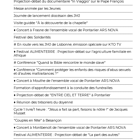
Projection-débat du documentaire “In Viaggio” sur le Pape François
Messe animée par les Jeunes
Journée de lancement diocésain des JMJ
Visite guidée "À la découverte de la chapelle"
♦ Concert à Frasne de l'ensemble vocal de Pontarlier ARS NOVA
Festival des Solidarités
# En route vers les JMJ de Lisbonne, émission spéciale sur KTO TV
♦ Festival ALIMENTERRE : Projection-débat sur l'agriculture familiale en
Afrique
# Conférence "Quand la Bible rencontre le monde slave"
♦ Conférence "Comment protéger les enfants des risques d'abus sexuels
et d'autres maltraitances ?"
♦ Concert à Mouthe de l'ensemble vocal de Pontarlier ARS NOVA
Formation d'approfondissement à la conduite des funérailles
♦ Projection-débat de "ENTRE CIEL ET TERRE" à Pontarlier
♦ Réunion des trésoriers du doyenné
Cycle 1 livre/1 heure : "Jésus a fait sa part, faisons la nôtre !" de Jacques
Musset
"Couples en fête" à Besançon
♦ Concert à Montbenoît de l'ensemble vocal de Pontarlier ARS NOVA
Festival ALIMENTERRE : Projection-débat de "La part des autres"