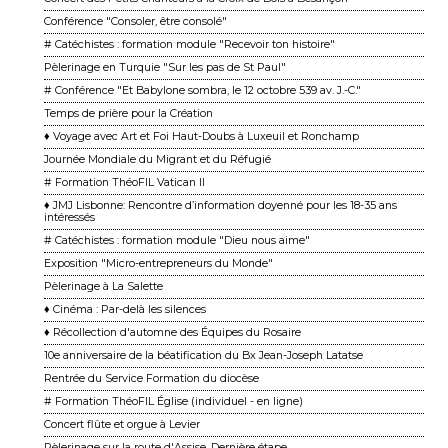
Conférence "Consoler, être consolé"
# Catéchistes : formation module "Recevoir ton histoire"
Pèlerinage en Turquie "Sur les pas de St Paul"
# Conférence "Et Babylone sombra, le 12 octobre 539 av. J.-C."
Temps de prière pour la Création
♦ Voyage avec Art et Foi Haut-Doubs à Luxeuil et Ronchamp
Journée Mondiale du Migrant et du Réfugié
# Formation ThéoFIL Vatican II
♦ JMJ Lisbonne: Rencontre d’information doyenné pour les 18-35 ans
intéressés
# Catéchistes : formation module "Dieu nous aime"
Exposition "Micro-entrepreneurs du Monde"
Pèlerinage à La Salette
♦ Cinéma : Par-delà les silences
♦ Récollection d'automne des Équipes du Rosaire
10e anniversaire de la béatification du Bx Jean-Joseph Latatse
Rentrée du Service Formation du diocèse
# Formation ThéoFIL Église (individuel - en ligne)
Concert flûte et orgue à Levier
Pèlerinage sur la route d'Assise. Dernière étape