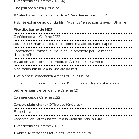
♦ Vendredis de Carême 2022 (4)
Une journée à Sion (Lorraine)
# Catéchistes : formation module "Dieu demeure en nous"
♦ Soirée échange autour du film "Atlantis" en solidarité avec l'Ukraine
Fête diocésaine du MEJ
Conférences de Carême 2022
Journée des mamans d'une personne malade ou handicapée
Conférence : Emmanuel Mounier, un prophète pour le monde
d'aujourd'hui
# Catéchistes : formation module "À l'écoute de la vérité"
Méditation biblique à la lumière de l'art
♦ Rejoignez l'association Art et Foi Haut-Doubs
Information et coordination pour l'accueil des réfugiés ukrainiens
Jeûner ensemble pendant le Carême (2)
Conférences de Carême 2022
Concert plain-chant « Office des ténèbres »
Ecclesia cantic
Concert "Les Petits Chanteurs à la Croix de Bois" à Lure
♦ Vendredis de Carême 2022 (3)
♦ Aide aux personnes réfugiées : Vente de fleurs