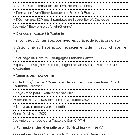
# Catéchistes : formation "Je démarre en catéchèse"
♦ Formation "Améliorer l’accueil en Eglise" à Bugny
♦ Réunion des ECP des 5 paroisses de l'abbé Benoît Decreuse
Journée " Économie et foi chrétienne"
♦ Glorious en concert à Pontarlier
Rencontre du Conseil épiscopal avec les curés et délégués pastoraux
# Catéchuménat : Repères pour les sacrements de l'initiation chrétienne
(1)
Pèlerinage du Rosaire - Bourgogne Franche-Comté
Exposition « Soigner les corps, soigner les âmes » à la Bibliothèque
diocésaine
♦ Cinéma: Les mots de Taj
Cycle 1 livre/1 heure : "Quand méditer donne du sens au travail" du P.
Laurence Freeman
Une journée pour "Réinventer nos vies"
Espérance et Vie: Rassemblement à Lourdes 2022
♦ Nouveau parcours vers la confirmation
Congrès Mission 2022
Journée de rentrée de la Pastorale Santé-PPH
# Formation "Lire l’évangile selon St Matthieu - Année A"
Concert des Petits Chanteurs à la Croix de Bois à Besançon