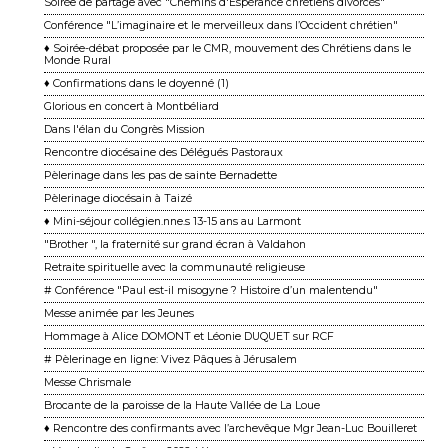
Soirée de partage avec "Chemins d'Espérance chrétiens divorcés"
Conférence "L’imaginaire et le merveilleux dans l’Occident chrétien"
♦ Soirée-débat proposée par le CMR, mouvement des Chrétiens dans le
Monde Rural
♦ Confirmations dans le doyenné (1)
Glorious en concert à Montbéliard
Dans l'élan du Congrès Mission
Rencontre diocésaine des Délégués Pastoraux
Pèlerinage dans les pas de sainte Bernadette
Pèlerinage diocésain à Taizé
♦ Mini-séjour collégien.nne.s 13-15 ans au Larmont
"Brother ", la fraternité sur grand écran à Valdahon
Retraite spirituelle avec la communauté religieuse
# Conférence "Paul est-il misogyne ? Histoire d’un malentendu"
Messe animée par les Jeunes
Hommage à Alice DOMONT et Léonie DUQUET sur RCF
# Pèlerinage en ligne: Vivez Pâques à Jérusalem
Messe Chrismale
Brocante de la paroisse de la Haute Vallée de La Loue
♦ Rencontre des confirmants avec l’archevêque Mgr Jean-Luc Bouilleret