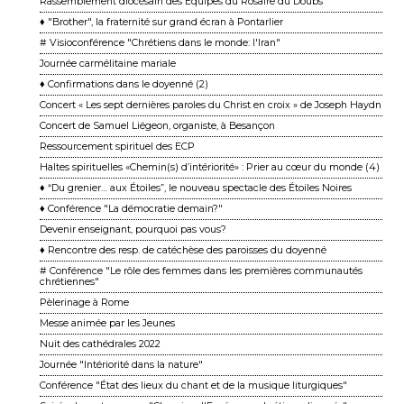
Rassemblement diocésain des Équipes du Rosaire du Doubs
♦ "Brother", la fraternité sur grand écran à Pontarlier
# Visioconférence "Chrétiens dans le monde: l'Iran"
Journée carmélitaine mariale
♦ Confirmations dans le doyenné (2)
Concert « Les sept dernières paroles du Christ en croix » de Joseph Haydn
Concert de Samuel Liégeon, organiste, à Besançon
Ressourcement spirituel des ECP
Haltes spirituelles «Chemin(s) d’intériorité» : Prier au cœur du monde (4)
♦ “Du grenier… aux Étoiles”, le nouveau spectacle des Étoiles Noires
♦ Conférence "La démocratie demain?"
Devenir enseignant, pourquoi pas vous?
♦ Rencontre des resp. de catéchèse des paroisses du doyenné
# Conférence "Le rôle des femmes dans les premières communautés
chrétiennes"
Pèlerinage à Rome
Messe animée par les Jeunes
Nuit des cathédrales 2022
Journée "Intériorité dans la nature"
Conférence "État des lieux du chant et de la musique liturgiques"