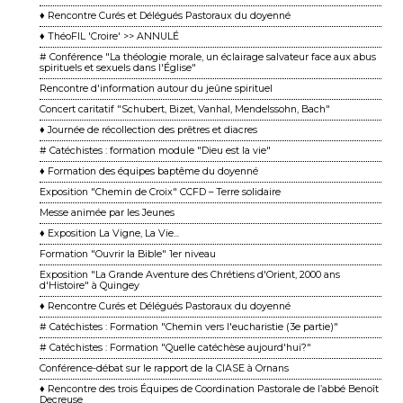
♦ Rencontre Curés et Délégués Pastoraux du doyenné
♦ ThéoFIL 'Croire' >> ANNULÉ
# Conférence "La théologie morale, un éclairage salvateur face aux abus
spirituels et sexuels dans l'Église"
Rencontre d'information autour du jeûne spirituel
Concert caritatif "Schubert, Bizet, Vanhal, Mendelssohn, Bach"
♦ Journée de récollection des prêtres et diacres
# Catéchistes : formation module "Dieu est la vie"
♦ Formation des équipes baptême du doyenné
Exposition "Chemin de Croix" CCFD – Terre solidaire
Messe animée par les Jeunes
♦ Exposition La Vigne, La Vie...
Formation "Ouvrir la Bible" 1er niveau
Exposition "La Grande Aventure des Chrétiens d'Orient, 2000 ans
d'Histoire" à Quingey
♦ Rencontre Curés et Délégués Pastoraux du doyenné
# Catéchistes : Formation "Chemin vers l'eucharistie (3e partie)"
# Catéchistes : Formation "Quelle catéchèse aujourd'hui?"
Conférence-débat sur le rapport de la CIASE à Ornans
♦ Rencontre des trois Équipes de Coordination Pastorale de l’abbé Benoît
Decreuse