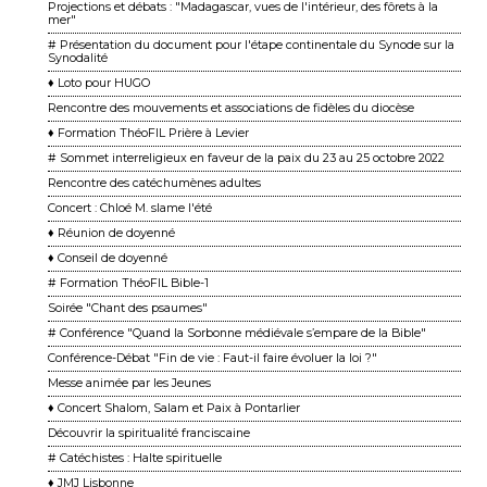
Projections et débats : "Madagascar, vues de l'intérieur, des fôrets à la
mer"
# Présentation du document pour l'étape continentale du Synode sur la
Synodalité
♦ Loto pour HUGO
Rencontre des mouvements et associations de fidèles du diocèse
♦ Formation ThéoFIL Prière à Levier
# Sommet interreligieux en faveur de la paix du 23 au 25 octobre 2022
Rencontre des catéchumènes adultes
Concert : Chloé M. slame l'été
♦ Réunion de doyenné
♦ Conseil de doyenné
# Formation ThéoFIL Bible-1
Soirée "Chant des psaumes"
# Conférence "Quand la Sorbonne médiévale s’empare de la Bible"
Conférence-Débat "Fin de vie : Faut-il faire évoluer la loi ?"
Messe animée par les Jeunes
♦ Concert Shalom, Salam et Paix à Pontarlier
Découvrir la spiritualité franciscaine
# Catéchistes : Halte spirituelle
♦ JMJ Lisbonne