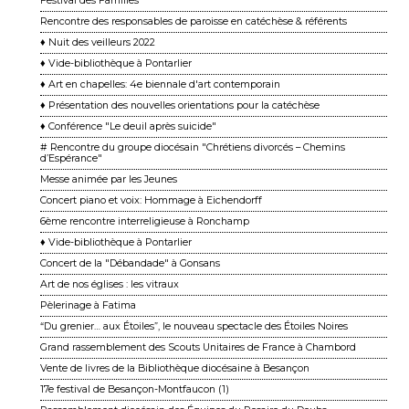
Festival des Familles
Rencontre des responsables de paroisse en catéchèse & référents
♦ Nuit des veilleurs 2022
♦ Vide-bibliothèque à Pontarlier
♦ Art en chapelles: 4e biennale d'art contemporain
♦ Présentation des nouvelles orientations pour la catéchèse
♦ Conférence "Le deuil après suicide"
# Rencontre du groupe diocésain "Chrétiens divorcés – Chemins
d’Espérance"
Messe animée par les Jeunes
Concert piano et voix: Hommage à Eichendorff
6ème rencontre interreligieuse à Ronchamp
♦ Vide-bibliothèque à Pontarlier
Concert de la "Débandade" à Gonsans
Art de nos églises : les vitraux
Pèlerinage à Fatima
“Du grenier… aux Étoiles”, le nouveau spectacle des Étoiles Noires
Grand rassemblement des Scouts Unitaires de France à Chambord
Vente de livres de la Bibliothèque diocésaine à Besançon
17e festival de Besançon-Montfaucon (1)