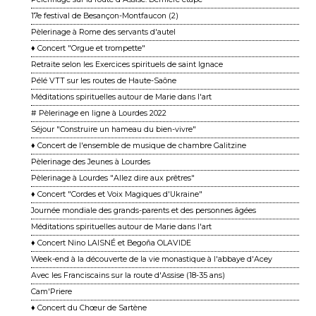
17e festival de Besançon-Montfaucon (2)
Pèlerinage à Rome des servants d'autel
♦ Concert "Orgue et trompette"
Retraite selon les Exercices spirituels de saint Ignace
Pélé VTT sur les routes de Haute-Saône
Méditations spirituelles autour de Marie dans l'art
# Pèlerinage en ligne à Lourdes 2022
Séjour "Construire un hameau du bien-vivre"
♦ Concert de l'ensemble de musique de chambre Galitzine
Pèlerinage des Jeunes à Lourdes
Pèlerinage à Lourdes "Allez dire aux prêtres"
♦ Concert "Cordes et Voix Magiques d'Ukraine"
Journée mondiale des grands-parents et des personnes âgées
Méditations spirituelles autour de Marie dans l'art
♦ Concert Nino LAISNÉ et Begoña OLAVIDE
Week-end à la découverte de la vie monastique à l'abbaye d'Acey
Avec les Franciscains sur la route d'Assise (18-35 ans)
Cam'Priere
♦ Concert du Chœur de Sartène