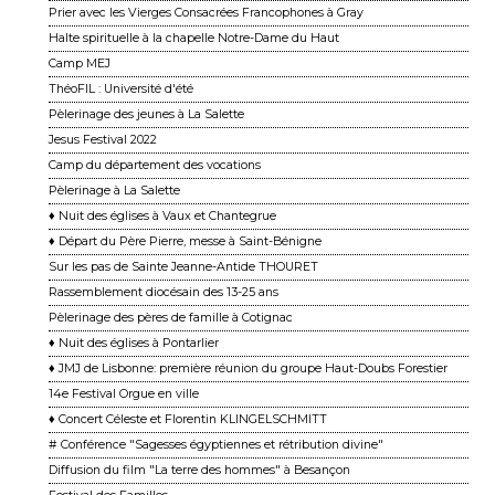
Prier avec les Vierges Consacrées Francophones à Gray
Halte spirituelle à la chapelle Notre-Dame du Haut
Camp MEJ
ThéoFIL : Université d'été
Pèlerinage des jeunes à La Salette
Jesus Festival 2022
Camp du département des vocations
Pèlerinage à La Salette
♦ Nuit des églises à Vaux et Chantegrue
♦ Départ du Père Pierre, messe à Saint-Bénigne
Sur les pas de Sainte Jeanne-Antide THOURET
Rassemblement diocésain des 13-25 ans
Pèlerinage des pères de famille à Cotignac
♦ Nuit des églises à Pontarlier
♦ JMJ de Lisbonne: première réunion du groupe Haut-Doubs Forestier
14e Festival Orgue en ville
♦ Concert Céleste et Florentin KLINGELSCHMITT
# Conférence "Sagesses égyptiennes et rétribution divine"
Diffusion du film "La terre des hommes" à Besançon