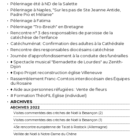
Pèlerinage été à ND de la Salette
Pèlerinage à Naples, "Sur les pas de Ste Jeanne Antide,
Padre Pio et Mélanie"
Pèlerinage à Fatima
Pèlerinage "Tro-Breizh" en Bretagne
Rencontre n° 3 des responsables de paroisse de la
catéchèse de l'enfance
Catéchuménat: Confirmation des adultes à la Cathédrale
Rencontre des responsables diocésains catéchèse
Journée d'approfondissement à la conduite des funérailles
♦ Spectacle musical "Bernadette de Lourdes" au Zenith-
Dijon
♦ Expo Projet reconstruction église Villeneuve
Rassemblement Franc-Comtois interdiocésain des Équipes
du Rosaire
♦ Aide aux personnes réfugiées : Vente de fleurs
# Formation ThéoFIL Église (individuel)
ARCHIVES
ARCHIVES 2022
Visites commentées des crèches de Noël à Besançon (2)
Visites commentées des crèches de Noël à Besançon (1)
45e rencontre européenne de Taizé à Rostock (Allemagne)
Veillée de Noël à Notre-Dame du Chêne