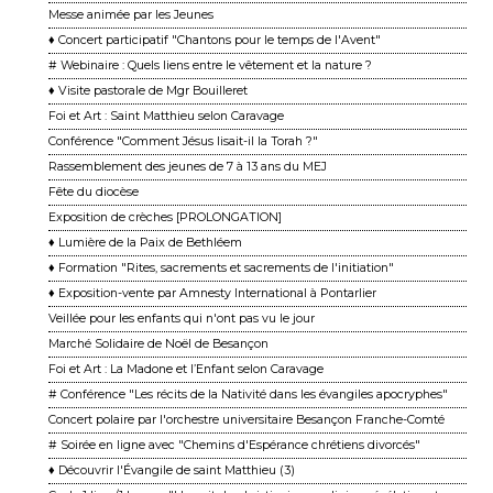
Messe animée par les Jeunes
♦ Concert participatif "Chantons pour le temps de l'Avent"
# Webinaire : Quels liens entre le vêtement et la nature ?
♦ Visite pastorale de Mgr Bouilleret
Foi et Art : Saint Matthieu selon Caravage
Conférence "Comment Jésus lisait-il la Torah ?"
Rassemblement des jeunes de 7 à 13 ans du MEJ
Fête du diocèse
Exposition de crèches [PROLONGATION]
♦ Lumière de la Paix de Bethléem
♦ Formation "Rites, sacrements et sacrements de l'initiation"
♦ Exposition-vente par Amnesty International à Pontarlier
Veillée pour les enfants qui n'ont pas vu le jour
Marché Solidaire de Noël de Besançon
Foi et Art : La Madone et l’Enfant selon Caravage
# Conférence "Les récits de la Nativité dans les évangiles apocryphes"
Concert polaire par l'orchestre universitaire Besançon Franche-Comté
# Soirée en ligne avec "Chemins d'Espérance chrétiens divorcés"
♦ Découvrir l'Évangile de saint Matthieu (3)