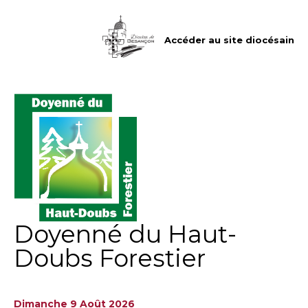
Aller
Outils
au
personnels
contenu.
|
Accéder au site diocésain
Aller
à
la
navigation
Doyenné du Haut-
Doubs Forestier
Dimanche 9 Août 2026