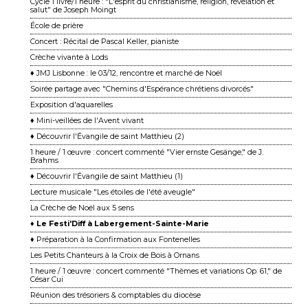
Cycle 1 livre/1 heure : "L'esprit du christianisme, religion, révélation et
salut" de Joseph Moingt
École de prière
Concert : Récital de Pascal Keller, pianiste
Crèche vivante à Lods
♦ JMJ Lisbonne : le 03/12, rencontre et marché de Noël
Soirée partage avec "Chemins d'Espérance chrétiens divorcés"
Exposition d'aquarelles
♦ Mini-veillées de l'Avent vivant
♦ Découvrir l'Évangile de saint Matthieu (2)
1 heure / 1 œuvre : concert commenté "Vier ernste Gesänge," de J.
Brahms
♦ Découvrir l'Évangile de saint Matthieu (1)
Lecture musicale "Les étoiles de l'été aveugle"
La Crèche de Noël aux 5 sens
♦ Le Festi'Diff à Labergement-Sainte-Marie
♦ Préparation à la Confirmation aux Fontenelles
Les Petits Chanteurs à la Croix de Bois à Ornans
1 heure / 1 œuvre : concert commenté "Thèmes et variations Op. 61," de
César Cui
Réunion des trésoriers & comptables du diocèse