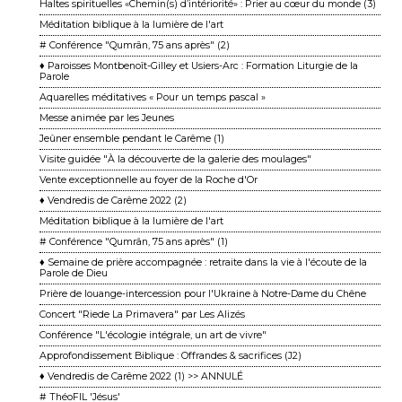
Haltes spirituelles «Chemin(s) d’intériorité» : Prier au cœur du monde (3)
Méditation biblique à la lumière de l'art
# Conférence "Qumrân, 75 ans après" (2)
♦ Paroisses Montbenoît-Gilley et Usiers-Arc : Formation Liturgie de la
Parole
Aquarelles méditatives « Pour un temps pascal »
Messe animée par les Jeunes
Jeûner ensemble pendant le Carême (1)
Visite guidée "À la découverte de la galerie des moulages"
Vente exceptionnelle au foyer de la Roche d'Or
♦ Vendredis de Carême 2022 (2)
Méditation biblique à la lumière de l'art
# Conférence "Qumrân, 75 ans après" (1)
♦ Semaine de prière accompagnée : retraite dans la vie à l'écoute de la
Parole de Dieu
Prière de louange-intercession pour l'Ukraine à Notre-Dame du Chêne
Concert "Riede La Primavera" par Les Alizés
Conférence "L'écologie intégrale, un art de vivre"
Approfondissement Biblique : Offrandes & sacrifices (J2)
♦ Vendredis de Carême 2022 (1) >> ANNULÉ
# ThéoFIL 'Jésus'