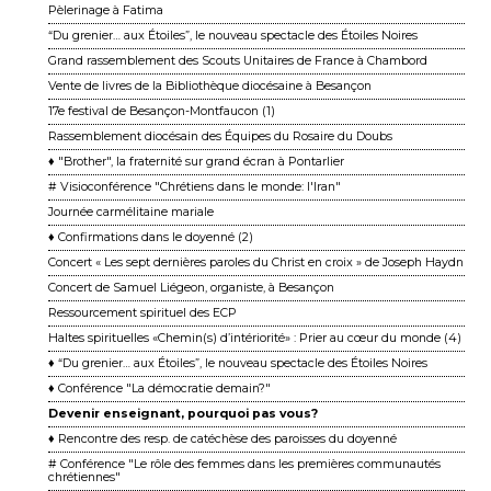
Pèlerinage à Fatima
“Du grenier… aux Étoiles”, le nouveau spectacle des Étoiles Noires
Grand rassemblement des Scouts Unitaires de France à Chambord
Vente de livres de la Bibliothèque diocésaine à Besançon
17e festival de Besançon-Montfaucon (1)
Rassemblement diocésain des Équipes du Rosaire du Doubs
♦ "Brother", la fraternité sur grand écran à Pontarlier
# Visioconférence "Chrétiens dans le monde: l'Iran"
Journée carmélitaine mariale
♦ Confirmations dans le doyenné (2)
Concert « Les sept dernières paroles du Christ en croix » de Joseph Haydn
Concert de Samuel Liégeon, organiste, à Besançon
Ressourcement spirituel des ECP
Haltes spirituelles «Chemin(s) d’intériorité» : Prier au cœur du monde (4)
♦ “Du grenier… aux Étoiles”, le nouveau spectacle des Étoiles Noires
♦ Conférence "La démocratie demain?"
Devenir enseignant, pourquoi pas vous?
♦ Rencontre des resp. de catéchèse des paroisses du doyenné
# Conférence "Le rôle des femmes dans les premières communautés
chrétiennes"