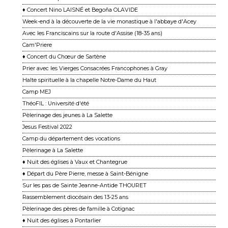
♦ Concert Nino LAISNÉ et Begoña OLAVIDE
Week-end à la découverte de la vie monastique à l'abbaye d'Acey
Avec les Franciscains sur la route d'Assise (18-35 ans)
Cam'Priere
♦ Concert du Chœur de Sartène
Prier avec les Vierges Consacrées Francophones à Gray
Halte spirituelle à la chapelle Notre-Dame du Haut
Camp MEJ
ThéoFIL : Université d'été
Pèlerinage des jeunes à La Salette
Jesus Festival 2022
Camp du département des vocations
Pèlerinage à La Salette
♦ Nuit des églises à Vaux et Chantegrue
♦ Départ du Père Pierre, messe à Saint-Bénigne
Sur les pas de Sainte Jeanne-Antide THOURET
Rassemblement diocésain des 13-25 ans
Pèlerinage des pères de famille à Cotignac
♦ Nuit des églises à Pontarlier