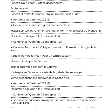
Concert plain-chant « Office des ténèbres »
Ecclesia cantic
Concert "Les Petits Chanteurs à la Croix de Bois" à Lure
♦ Vendredis de Carême 2022 (3)
♦ Aide aux personnes réfugiées : Vente de fleurs
Haltes spirituelles «Chemin(s) d’intériorité» : Prier au cœur du monde (3)
Méditation biblique à la lumière de l'art
# Conférence "Qumrân, 75 ans après" (2)
♦ Paroisses Montbenoît-Gilley et Usiers-Arc : Formation Liturgie de la
Parole
Aquarelles méditatives « Pour un temps pascal »
Messe animée par les Jeunes
Jeûner ensemble pendant le Carême (1)
Visite guidée "À la découverte de la galerie des moulages"
Vente exceptionnelle au foyer de la Roche d'Or
♦ Vendredis de Carême 2022 (2)
Méditation biblique à la lumière de l'art
# Conférence "Qumrân, 75 ans après" (1)
♦ Semaine de prière accompagnée : retraite dans la vie à l'écoute de la
Parole de Dieu