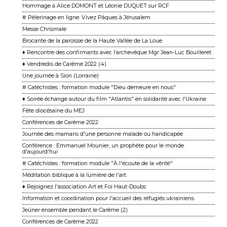
Hommage à Alice DOMONT et Léonie DUQUET sur RCF
# Pèlerinage en ligne: Vivez Pâques à Jérusalem
Messe Chrismale
Brocante de la paroisse de la Haute Vallée de La Loue
♦ Rencontre des confirmants avec l’archevêque Mgr Jean-Luc Bouilleret
♦ Vendredis de Carême 2022 (4)
Une journée à Sion (Lorraine)
# Catéchistes : formation module "Dieu demeure en nous"
♦ Soirée échange autour du film "Atlantis" en solidarité avec l'Ukraine
Fête diocésaine du MEJ
Conférences de Carême 2022
Journée des mamans d'une personne malade ou handicapée
Conférence : Emmanuel Mounier, un prophète pour le monde
d'aujourd'hui
# Catéchistes : formation module "À l'écoute de la vérité"
Méditation biblique à la lumière de l'art
♦ Rejoignez l'association Art et Foi Haut-Doubs
Information et coordination pour l'accueil des réfugiés ukrainiens
Jeûner ensemble pendant le Carême (2)
Conférences de Carême 2022