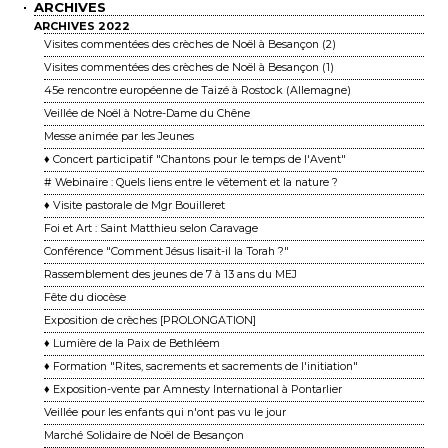
ARCHIVES
ARCHIVES 2022
Visites commentées des crèches de Noël à Besançon (2)
Visites commentées des crèches de Noël à Besançon (1)
45e rencontre européenne de Taizé à Rostock (Allemagne)
Veillée de Noël à Notre-Dame du Chêne
Messe animée par les Jeunes
♦ Concert participatif "Chantons pour le temps de l'Avent"
# Webinaire : Quels liens entre le vêtement et la nature ?
♦ Visite pastorale de Mgr Bouilleret
Foi et Art : Saint Matthieu selon Caravage
Conférence "Comment Jésus lisait-il la Torah ?"
Rassemblement des jeunes de 7 à 13 ans du MEJ
Fête du diocèse
Exposition de crèches [PROLONGATION]
♦ Lumière de la Paix de Bethléem
♦ Formation "Rites, sacrements et sacrements de l'initiation"
♦ Exposition-vente par Amnesty International à Pontarlier
Veillée pour les enfants qui n'ont pas vu le jour
Marché Solidaire de Noël de Besançon