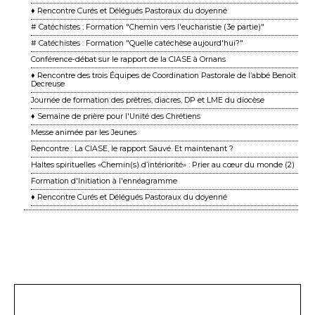
♦ Rencontre Curés et Délégués Pastoraux du doyenné
# Catéchistes : Formation "Chemin vers l'eucharistie (3e partie)"
# Catéchistes : Formation "Quelle catéchèse aujourd'hui?"
Conférence-débat sur le rapport de la CIASE à Ornans
♦ Rencontre des trois Équipes de Coordination Pastorale de l’abbé Benoît
Decreuse
Journée de formation des prêtres, diacres, DP et LME du diocèse
♦ Semaine de prière pour l'Unité des Chrétiens
Messe animée par les Jeunes
Rencontre : La CIASE, le rapport Sauvé. Et maintenant ?
Haltes spirituelles «Chemin(s) d’intériorité» : Prier au cœur du monde (2)
Formation d'Initiation à l'ennéagramme
♦ Rencontre Curés et Délégués Pastoraux du doyenné