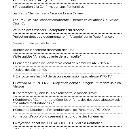
♦ Le Festi'Diff à Labergement-Sainte-Marie
♦ Préparation à la Confirmation aux Fontenelles
Les Petits Chanteurs à la Croix de Bois à Ornans
1 heure / 1 œuvre : concert commenté "Thèmes et variations Op. 61," de
César Cui
Réunion des trésoriers & comptables du diocèse
Projection-débat du documentaire “In Viaggio” sur le Pape François
Messe animée par les Jeunes
Journée de lancement diocésain des JMJ
Visite guidée "À la découverte de la chapelle"
♦ Concert à Frasne de l'ensemble vocal de Pontarlier ARS NOVA
Festival des Solidarités
# En route vers les JMJ de Lisbonne, émission spéciale sur KTO TV
♦ Festival ALIMENTERRE : Projection-débat sur l'agriculture familiale en
Afrique
# Conférence "Quand la Bible rencontre le monde slave"
♦ Conférence "Comment protéger les enfants des risques d'abus sexuels
et d'autres maltraitances ?"
♦ Concert à Mouthe de l'ensemble vocal de Pontarlier ARS NOVA
Formation d'approfondissement à la conduite des funérailles
♦ Projection-débat de "ENTRE CIEL ET TERRE" à Pontarlier