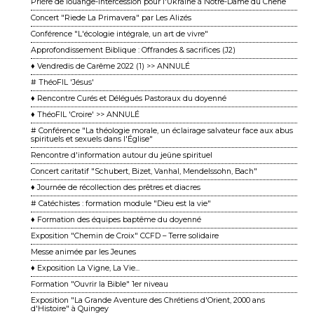
Prière de louange-intercession pour l'Ukraine à Notre-Dame du Chêne
Concert "Riede La Primavera" par Les Alizés
Conférence "L'écologie intégrale, un art de vivre"
Approfondissement Biblique : Offrandes & sacrifices (J2)
♦ Vendredis de Carême 2022 (1) >> ANNULÉ
# ThéoFIL 'Jésus'
♦ Rencontre Curés et Délégués Pastoraux du doyenné
♦ ThéoFIL 'Croire' >> ANNULÉ
# Conférence "La théologie morale, un éclairage salvateur face aux abus
spirituels et sexuels dans l'Église"
Rencontre d'information autour du jeûne spirituel
Concert caritatif "Schubert, Bizet, Vanhal, Mendelssohn, Bach"
♦ Journée de récollection des prêtres et diacres
# Catéchistes : formation module "Dieu est la vie"
♦ Formation des équipes baptême du doyenné
Exposition "Chemin de Croix" CCFD – Terre solidaire
Messe animée par les Jeunes
♦ Exposition La Vigne, La Vie...
Formation "Ouvrir la Bible" 1er niveau
Exposition "La Grande Aventure des Chrétiens d'Orient, 2000 ans
d'Histoire" à Quingey