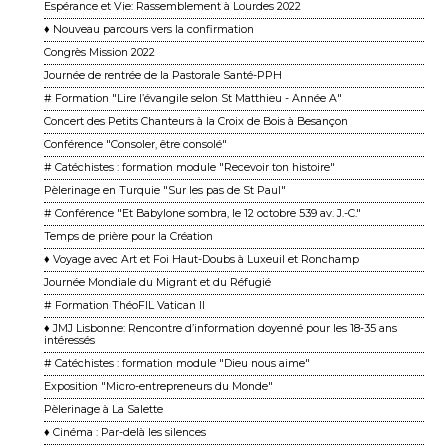
Espérance et Vie: Rassemblement à Lourdes 2022
♦ Nouveau parcours vers la confirmation
Congrès Mission 2022
Journée de rentrée de la Pastorale Santé-PPH
# Formation "Lire l’évangile selon St Matthieu - Année A"
Concert des Petits Chanteurs à la Croix de Bois à Besançon
Conférence "Consoler, être consolé"
# Catéchistes : formation module "Recevoir ton histoire"
Pèlerinage en Turquie "Sur les pas de St Paul"
# Conférence "Et Babylone sombra, le 12 octobre 539 av. J.-C."
Temps de prière pour la Création
♦ Voyage avec Art et Foi Haut-Doubs à Luxeuil et Ronchamp
Journée Mondiale du Migrant et du Réfugié
# Formation ThéoFIL Vatican II
♦ JMJ Lisbonne: Rencontre d’information doyenné pour les 18-35 ans
intéressés
# Catéchistes : formation module "Dieu nous aime"
Exposition "Micro-entrepreneurs du Monde"
Pèlerinage à La Salette
♦ Cinéma : Par-delà les silences