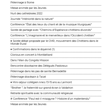
Pèlerinage à Rome
Messe animée par les Jeunes
Nuit des cathédrales 2022
Journée "Intériorité dans la nature"
Conférence "État des lieux du chant et de la musique liturgiques"
Soirée de partage avec "Chemins d'Espérance chrétiens divorcés"
Conférence "L’imaginaire et le merveilleux dans l’Occident chrétien"
♦ Soirée-débat proposée par le CMR, mouvement des Chrétiens dans le
Monde Rural
♦ Confirmations dans le doyenné (1)
Glorious en concert à Montbéliard
Dans l'élan du Congrès Mission
Rencontre diocésaine des Délégués Pastoraux
Pèlerinage dans les pas de sainte Bernadette
Pèlerinage diocésain à Taizé
♦ Mini-séjour collégien.nne.s 13-15 ans au Larmont
"Brother ", la fraternité sur grand écran à Valdahon
Retraite spirituelle avec la communauté religieuse
# Conférence "Paul est-il misogyne ? Histoire d’un malentendu"
Messe animée par les Jeunes