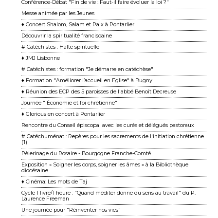
Conférence-Débat "Fin de vie : Faut-il faire évoluer la loi ?"
Messe animée par les Jeunes
♦ Concert Shalom, Salam et Paix à Pontarlier
Découvrir la spiritualité franciscaine
# Catéchistes : Halte spirituelle
♦ JMJ Lisbonne
# Catéchistes : formation "Je démarre en catéchèse"
♦ Formation "Améliorer l’accueil en Eglise" à Bugny
♦ Réunion des ECP des 5 paroisses de l'abbé Benoît Decreuse
Journée " Économie et foi chrétienne"
♦ Glorious en concert à Pontarlier
Rencontre du Conseil épiscopal avec les curés et délégués pastoraux
# Catéchuménat : Repères pour les sacrements de l'initiation chrétienne
(1)
Pèlerinage du Rosaire - Bourgogne Franche-Comté
Exposition « Soigner les corps, soigner les âmes » à la Bibliothèque
diocésaine
♦ Cinéma: Les mots de Taj
Cycle 1 livre/1 heure : "Quand méditer donne du sens au travail" du P.
Laurence Freeman
Une journée pour "Réinventer nos vies"