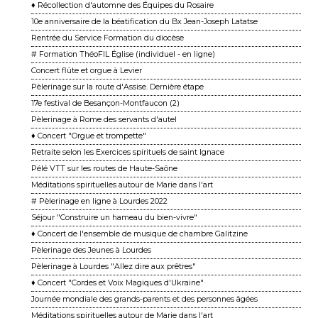
♦ Récollection d'automne des Équipes du Rosaire
10e anniversaire de la béatification du Bx Jean-Joseph Latatse
Rentrée du Service Formation du diocèse
# Formation ThéoFIL Église (individuel - en ligne)
Concert flûte et orgue à Levier
Pèlerinage sur la route d'Assise. Dernière étape
17e festival de Besançon-Montfaucon (2)
Pèlerinage à Rome des servants d'autel
♦ Concert "Orgue et trompette"
Retraite selon les Exercices spirituels de saint Ignace
Pélé VTT sur les routes de Haute-Saône
Méditations spirituelles autour de Marie dans l'art
# Pèlerinage en ligne à Lourdes 2022
Séjour "Construire un hameau du bien-vivre"
♦ Concert de l'ensemble de musique de chambre Galitzine
Pèlerinage des Jeunes à Lourdes
Pèlerinage à Lourdes "Allez dire aux prêtres"
♦ Concert "Cordes et Voix Magiques d'Ukraine"
Journée mondiale des grands-parents et des personnes âgées
Méditations spirituelles autour de Marie dans l'art