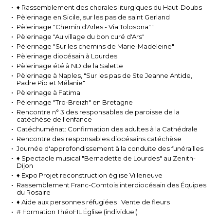
♦ Rassemblement des chorales liturgiques du Haut-Doubs
Pèlerinage en Sicile, sur les pas de saint Gerland
Pèlerinage "Chemin d'Arles - Via Tolosona""
Pèlerinage "Au village du bon curé d'Ars"
Pèlerinage "Sur les chemins de Marie-Madeleine"
Pèlerinage diocésain à Lourdes
Pèlerinage été à ND de la Salette
Pèlerinage à Naples, "Sur les pas de Ste Jeanne Antide,
Padre Pio et Mélanie"
Pèlerinage à Fatima
Pèlerinage "Tro-Breizh" en Bretagne
Rencontre n° 3 des responsables de paroisse de la
catéchèse de l'enfance
Catéchuménat: Confirmation des adultes à la Cathédrale
Rencontre des responsables diocésains catéchèse
Journée d'approfondissement à la conduite des funérailles
♦ Spectacle musical "Bernadette de Lourdes" au Zenith-
Dijon
♦ Expo Projet reconstruction église Villeneuve
Rassemblement Franc-Comtois interdiocésain des Équipes
du Rosaire
♦ Aide aux personnes réfugiées : Vente de fleurs
# Formation ThéoFIL Église (individuel)