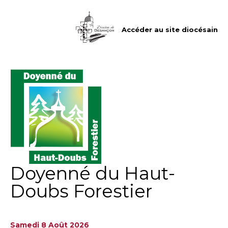
Aller
Outils
au
personnels
contenu.
|
Accéder au site diocésain
Aller
à
la
navigation
Doyenné du Haut-
Doubs Forestier
Samedi 8 Août 2026