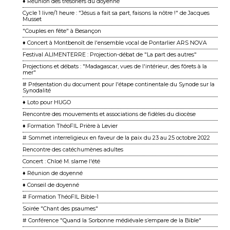
♦ Réunion des trésoriers du doyenné
Cycle 1 livre/1 heure : "Jésus a fait sa part, faisons la nôtre !" de Jacques
Musset
"Couples en fête" à Besançon
♦ Concert à Montbenoît de l'ensemble vocal de Pontarlier ARS NOVA
Festival ALIMENTERRE : Projection-débat de "La part des autres"
Projections et débats : "Madagascar, vues de l'intérieur, des fôrets à la
mer"
# Présentation du document pour l'étape continentale du Synode sur la
Synodalité
♦ Loto pour HUGO
Rencontre des mouvements et associations de fidèles du diocèse
♦ Formation ThéoFIL Prière à Levier
# Sommet interreligieux en faveur de la paix du 23 au 25 octobre 2022
Rencontre des catéchumènes adultes
Concert : Chloé M. slame l'été
♦ Réunion de doyenné
♦ Conseil de doyenné
# Formation ThéoFIL Bible-1
Soirée "Chant des psaumes"
# Conférence "Quand la Sorbonne médiévale s’empare de la Bible"