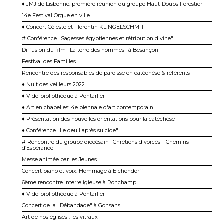
♦ JMJ de Lisbonne: première réunion du groupe Haut-Doubs Forestier
14e Festival Orgue en ville
♦ Concert Céleste et Florentin KLINGELSCHMITT
# Conférence "Sagesses égyptiennes et rétribution divine"
Diffusion du film "La terre des hommes" à Besançon
Festival des Familles
Rencontre des responsables de paroisse en catéchèse & référents
♦ Nuit des veilleurs 2022
♦ Vide-bibliothèque à Pontarlier
♦ Art en chapelles: 4e biennale d'art contemporain
♦ Présentation des nouvelles orientations pour la catéchèse
♦ Conférence "Le deuil après suicide"
# Rencontre du groupe diocésain "Chrétiens divorcés – Chemins
d’Espérance"
Messe animée par les Jeunes
Concert piano et voix: Hommage à Eichendorff
6ème rencontre interreligieuse à Ronchamp
♦ Vide-bibliothèque à Pontarlier
Concert de la "Débandade" à Gonsans
Art de nos églises : les vitraux