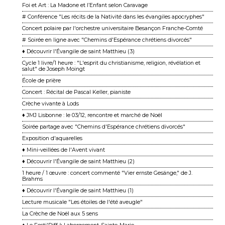
Foi et Art : La Madone et l’Enfant selon Caravage
# Conférence "Les récits de la Nativité dans les évangiles apocryphes"
Concert polaire par l'orchestre universitaire Besançon Franche-Comté
# Soirée en ligne avec "Chemins d'Espérance chrétiens divorcés"
♦ Découvrir l'Évangile de saint Matthieu (3)
Cycle 1 livre/1 heure : "L'esprit du christianisme, religion, révélation et
salut" de Joseph Moingt
École de prière
Concert : Récital de Pascal Keller, pianiste
Crèche vivante à Lods
♦ JMJ Lisbonne : le 03/12, rencontre et marché de Noël
Soirée partage avec "Chemins d'Espérance chrétiens divorcés"
Exposition d'aquarelles
♦ Mini-veillées de l'Avent vivant
♦ Découvrir l'Évangile de saint Matthieu (2)
1 heure / 1 œuvre : concert commenté "Vier ernste Gesänge," de J.
Brahms
♦ Découvrir l'Évangile de saint Matthieu (1)
Lecture musicale "Les étoiles de l'été aveugle"
La Crèche de Noël aux 5 sens