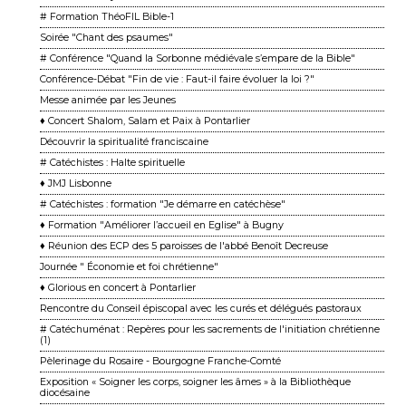
# Formation ThéoFIL Bible-1
Soirée "Chant des psaumes"
# Conférence "Quand la Sorbonne médiévale s’empare de la Bible"
Conférence-Débat "Fin de vie : Faut-il faire évoluer la loi ?"
Messe animée par les Jeunes
♦ Concert Shalom, Salam et Paix à Pontarlier
Découvrir la spiritualité franciscaine
# Catéchistes : Halte spirituelle
♦ JMJ Lisbonne
# Catéchistes : formation "Je démarre en catéchèse"
♦ Formation "Améliorer l’accueil en Eglise" à Bugny
♦ Réunion des ECP des 5 paroisses de l'abbé Benoît Decreuse
Journée " Économie et foi chrétienne"
♦ Glorious en concert à Pontarlier
Rencontre du Conseil épiscopal avec les curés et délégués pastoraux
# Catéchuménat : Repères pour les sacrements de l'initiation chrétienne
(1)
Pèlerinage du Rosaire - Bourgogne Franche-Comté
Exposition « Soigner les corps, soigner les âmes » à la Bibliothèque
diocésaine