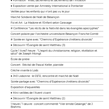
♦ Formation "Rites, sacrements et sacrements de l'initiation"
♦ Exposition-vente par Amnesty International à Pontarlier
Veillée pour les enfants qui n'ont pas vu le jour
Marché Solidaire de Noël de Besançon
Foi et Art : La Madone et l’Enfant selon Caravage
# Conférence "Les récits de la Nativité dans les évangiles apocryphes"
Concert polaire par l'orchestre universitaire Besançon Franche-Comté
# Soirée en ligne avec "Chemins d'Espérance chrétiens divorcés"
♦ Découvrir l'Évangile de saint Matthieu (3)
Cycle 1 livre/1 heure : "L'esprit du christianisme, religion, révélation et
salut" de Joseph Moingt
École de prière
Concert : Récital de Pascal Keller, pianiste
Crèche vivante à Lods
♦ JMJ Lisbonne : le 03/12, rencontre et marché de Noël
Soirée partage avec "Chemins d'Espérance chrétiens divorcés"
Exposition d'aquarelles
♦ Mini-veillées de l'Avent vivant
♦ Découvrir l'Évangile de saint Matthieu (2)
1 heure / 1 œuvre : concert commenté "Vier ernste Gesänge," de J.
Brahms