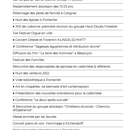
Rassemblement diocésain des 13-25 ans
Pèlerinage des pères de famille à Cotignac
♦ Nuit des églises à Pontarlier
♦ JMJ de Lisbonne: première réunion du groupe Haut-Doubs Forestier
14e Festival Orgue en ville
♦ Concert Céleste et Florentin KLINGELSCHMITT
# Conférence "Sagesses égyptiennes et rétribution divine"
Diffusion du film "La terre des hommes" à Besançon
Festival des Familles
Rencontre des responsables de paroisse en catéchèse & référents
♦ Nuit des veilleurs 2022
♦ Vide-bibliothèque à Pontarlier
♦ Art en chapelles: 4e biennale d'art contemporain
♦ Présentation des nouvelles orientations pour la catéchèse
♦ Conférence "Le deuil après suicide"
# Rencontre du groupe diocésain "Chrétiens divorcés – Chemins
d’Espérance"
Messe animée par les Jeunes
Concert piano et voix: Hommage à Eichendorff