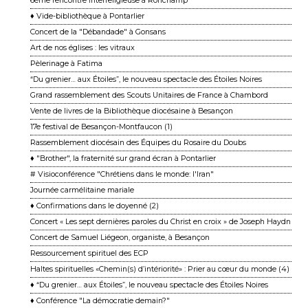
6ème rencontre interreligieuse à Ronchamp
♦ Vide-bibliothèque à Pontarlier
Concert de la "Débandade" à Gonsans
Art de nos églises : les vitraux
Pèlerinage à Fatima
“Du grenier… aux Étoiles”, le nouveau spectacle des Étoiles Noires
Grand rassemblement des Scouts Unitaires de France à Chambord
Vente de livres de la Bibliothèque diocésaine à Besançon
17e festival de Besançon-Montfaucon (1)
Rassemblement diocésain des Équipes du Rosaire du Doubs
♦ "Brother", la fraternité sur grand écran à Pontarlier
# Visioconférence "Chrétiens dans le monde: l'Iran"
Journée carmélitaine mariale
♦ Confirmations dans le doyenné (2)
Concert « Les sept dernières paroles du Christ en croix » de Joseph Haydn
Concert de Samuel Liégeon, organiste, à Besançon
Ressourcement spirituel des ECP
Haltes spirituelles «Chemin(s) d’intériorité» : Prier au cœur du monde (4)
♦ “Du grenier… aux Étoiles”, le nouveau spectacle des Étoiles Noires
♦ Conférence "La démocratie demain?"