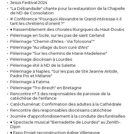
Jesus Festival 2024
"La Débandade" chante pour la restauration de la Chapelle
de ND de Consolation
# Conférence "Pourquoi Alexandre le Grand intéresse-t-il
tant les chrétiens d’orient ?"
♦ Rassemblement des chorales liturgiques du Haut-Doubs
Pèlerinage en Sicile, sur les pas de saint Gerland
Pèlerinage "Chemin d'Arles - Via Tolosona""
Pèlerinage "Au village du bon curé d'Ars"
Pèlerinage "Sur les chemins de Marie-Madeleine"
Pèlerinage diocésain à Lourdes
Pèlerinage été à ND de la Salette
Pèlerinage à Naples, "Sur les pas de Ste Jeanne Antide,
Padre Pio et Mélanie"
Pèlerinage à Fatima
Pèlerinage "Tro-Breizh" en Bretagne
Rencontre n° 3 des responsables de paroisse de la
catéchèse de l'enfance
Catéchuménat: Confirmation des adultes à la Cathédrale
Rencontre des responsables diocésains catéchèse
Journée d'approfondissement à la conduite des funérailles
♦ Spectacle musical "Bernadette de Lourdes" au Zenith-
Dijon
♦ Expo Projet reconstruction église Villeneuve