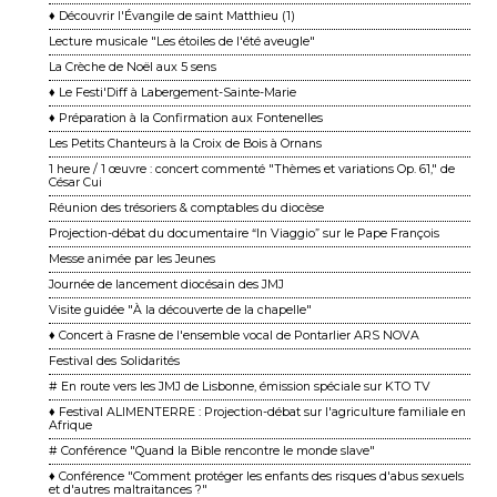
♦ Découvrir l'Évangile de saint Matthieu (1)
Lecture musicale "Les étoiles de l'été aveugle"
La Crèche de Noël aux 5 sens
♦ Le Festi'Diff à Labergement-Sainte-Marie
♦ Préparation à la Confirmation aux Fontenelles
Les Petits Chanteurs à la Croix de Bois à Ornans
1 heure / 1 œuvre : concert commenté "Thèmes et variations Op. 61," de
César Cui
Réunion des trésoriers & comptables du diocèse
Projection-débat du documentaire “In Viaggio” sur le Pape François
Messe animée par les Jeunes
Journée de lancement diocésain des JMJ
Visite guidée "À la découverte de la chapelle"
♦ Concert à Frasne de l'ensemble vocal de Pontarlier ARS NOVA
Festival des Solidarités
# En route vers les JMJ de Lisbonne, émission spéciale sur KTO TV
♦ Festival ALIMENTERRE : Projection-débat sur l'agriculture familiale en
Afrique
# Conférence "Quand la Bible rencontre le monde slave"
♦ Conférence "Comment protéger les enfants des risques d'abus sexuels
et d'autres maltraitances ?"