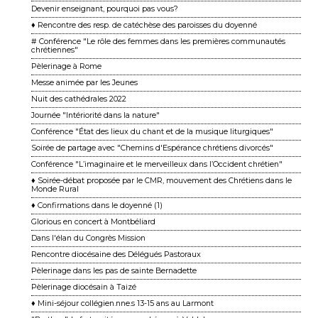
Devenir enseignant, pourquoi pas vous?
♦ Rencontre des resp. de catéchèse des paroisses du doyenné
# Conférence "Le rôle des femmes dans les premières communautés
chrétiennes"
Pèlerinage à Rome
Messe animée par les Jeunes
Nuit des cathédrales 2022
Journée "Intériorité dans la nature"
Conférence "État des lieux du chant et de la musique liturgiques"
Soirée de partage avec "Chemins d'Espérance chrétiens divorcés"
Conférence "L’imaginaire et le merveilleux dans l’Occident chrétien"
♦ Soirée-débat proposée par le CMR, mouvement des Chrétiens dans le
Monde Rural
♦ Confirmations dans le doyenné (1)
Glorious en concert à Montbéliard
Dans l'élan du Congrès Mission
Rencontre diocésaine des Délégués Pastoraux
Pèlerinage dans les pas de sainte Bernadette
Pèlerinage diocésain à Taizé
♦ Mini-séjour collégien.nne.s 13-15 ans au Larmont