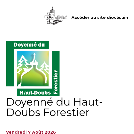
Aller
Outils
au
personnels
contenu.
|
Accéder au site diocésain
Aller
à
la
navigation
Doyenné du Haut-
Doubs Forestier
Vendredi 7 Août 2026