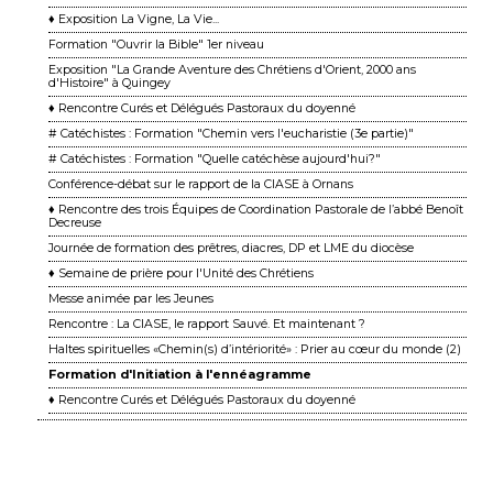
♦ Exposition La Vigne, La Vie...
Formation "Ouvrir la Bible" 1er niveau
Exposition "La Grande Aventure des Chrétiens d'Orient, 2000 ans
d'Histoire" à Quingey
♦ Rencontre Curés et Délégués Pastoraux du doyenné
# Catéchistes : Formation "Chemin vers l'eucharistie (3e partie)"
# Catéchistes : Formation "Quelle catéchèse aujourd'hui?"
Conférence-débat sur le rapport de la CIASE à Ornans
♦ Rencontre des trois Équipes de Coordination Pastorale de l’abbé Benoît
Decreuse
Journée de formation des prêtres, diacres, DP et LME du diocèse
♦ Semaine de prière pour l'Unité des Chrétiens
Messe animée par les Jeunes
Rencontre : La CIASE, le rapport Sauvé. Et maintenant ?
Haltes spirituelles «Chemin(s) d’intériorité» : Prier au cœur du monde (2)
Formation d'Initiation à l'ennéagramme
♦ Rencontre Curés et Délégués Pastoraux du doyenné