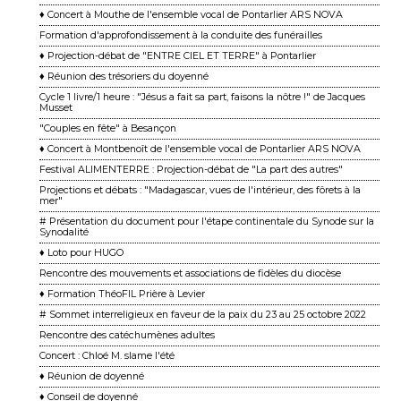
♦ Concert à Mouthe de l'ensemble vocal de Pontarlier ARS NOVA
Formation d'approfondissement à la conduite des funérailles
♦ Projection-débat de "ENTRE CIEL ET TERRE" à Pontarlier
♦ Réunion des trésoriers du doyenné
Cycle 1 livre/1 heure : "Jésus a fait sa part, faisons la nôtre !" de Jacques
Musset
"Couples en fête" à Besançon
♦ Concert à Montbenoît de l'ensemble vocal de Pontarlier ARS NOVA
Festival ALIMENTERRE : Projection-débat de "La part des autres"
Projections et débats : "Madagascar, vues de l'intérieur, des fôrets à la
mer"
# Présentation du document pour l'étape continentale du Synode sur la
Synodalité
♦ Loto pour HUGO
Rencontre des mouvements et associations de fidèles du diocèse
♦ Formation ThéoFIL Prière à Levier
# Sommet interreligieux en faveur de la paix du 23 au 25 octobre 2022
Rencontre des catéchumènes adultes
Concert : Chloé M. slame l'été
♦ Réunion de doyenné
♦ Conseil de doyenné