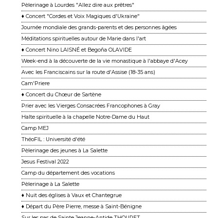
Pèlerinage à Lourdes "Allez dire aux prêtres"
♦ Concert "Cordes et Voix Magiques d'Ukraine"
Journée mondiale des grands-parents et des personnes âgées
Méditations spirituelles autour de Marie dans l'art
♦ Concert Nino LAISNÉ et Begoña OLAVIDE
Week-end à la découverte de la vie monastique à l'abbaye d'Acey
Avec les Franciscains sur la route d'Assise (18-35 ans)
Cam'Priere
♦ Concert du Chœur de Sartène
Prier avec les Vierges Consacrées Francophones à Gray
Halte spirituelle à la chapelle Notre-Dame du Haut
Camp MEJ
ThéoFIL : Université d'été
Pèlerinage des jeunes à La Salette
Jesus Festival 2022
Camp du département des vocations
Pèlerinage à La Salette
♦ Nuit des églises à Vaux et Chantegrue
♦ Départ du Père Pierre, messe à Saint-Bénigne
Sur les pas de Sainte Jeanne-Antide THOURET