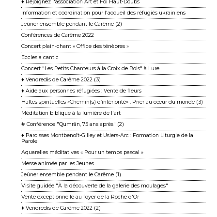
♦ Rejoignez l'association Art et Foi Haut-Doubs
Information et coordination pour l'accueil des réfugiés ukrainiens
Jeûner ensemble pendant le Carême (2)
Conférences de Carême 2022
Concert plain-chant « Office des ténèbres »
Ecclesia cantic
Concert "Les Petits Chanteurs à la Croix de Bois" à Lure
♦ Vendredis de Carême 2022 (3)
♦ Aide aux personnes réfugiées : Vente de fleurs
Haltes spirituelles «Chemin(s) d’intériorité» : Prier au cœur du monde (3)
Méditation biblique à la lumière de l'art
# Conférence "Qumrân, 75 ans après" (2)
♦ Paroisses Montbenoît-Gilley et Usiers-Arc : Formation Liturgie de la
Parole
Aquarelles méditatives « Pour un temps pascal »
Messe animée par les Jeunes
Jeûner ensemble pendant le Carême (1)
Visite guidée "À la découverte de la galerie des moulages"
Vente exceptionnelle au foyer de la Roche d'Or
♦ Vendredis de Carême 2022 (2)