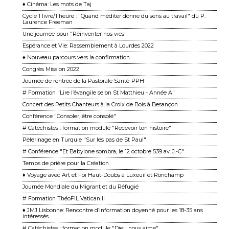
♦ Cinéma: Les mots de Taj
Cycle 1 livre/1 heure : "Quand méditer donne du sens au travail" du P.
Laurence Freeman
Une journée pour "Réinventer nos vies"
Espérance et Vie: Rassemblement à Lourdes 2022
♦ Nouveau parcours vers la confirmation
Congrès Mission 2022
Journée de rentrée de la Pastorale Santé-PPH
# Formation "Lire l’évangile selon St Matthieu - Année A"
Concert des Petits Chanteurs à la Croix de Bois à Besançon
Conférence "Consoler, être consolé"
# Catéchistes : formation module "Recevoir ton histoire"
Pèlerinage en Turquie "Sur les pas de St Paul"
# Conférence "Et Babylone sombra, le 12 octobre 539 av. J.-C."
Temps de prière pour la Création
♦ Voyage avec Art et Foi Haut-Doubs à Luxeuil et Ronchamp
Journée Mondiale du Migrant et du Réfugié
# Formation ThéoFIL Vatican II
♦ JMJ Lisbonne: Rencontre d’information doyenné pour les 18-35 ans
intéressés
# Catéchistes : formation module "Dieu nous aime"