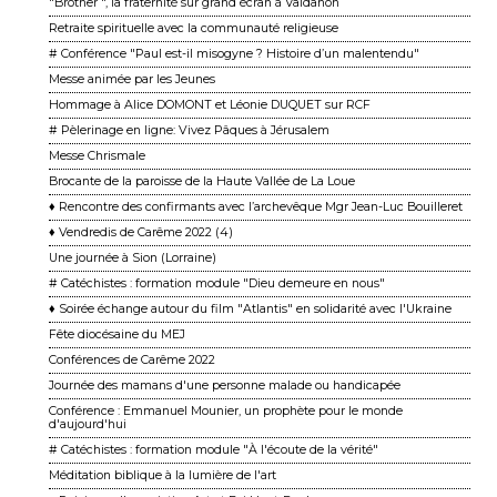
"Brother ", la fraternité sur grand écran à Valdahon
Retraite spirituelle avec la communauté religieuse
# Conférence "Paul est-il misogyne ? Histoire d’un malentendu"
Messe animée par les Jeunes
Hommage à Alice DOMONT et Léonie DUQUET sur RCF
# Pèlerinage en ligne: Vivez Pâques à Jérusalem
Messe Chrismale
Brocante de la paroisse de la Haute Vallée de La Loue
♦ Rencontre des confirmants avec l’archevêque Mgr Jean-Luc Bouilleret
♦ Vendredis de Carême 2022 (4)
Une journée à Sion (Lorraine)
# Catéchistes : formation module "Dieu demeure en nous"
♦ Soirée échange autour du film "Atlantis" en solidarité avec l'Ukraine
Fête diocésaine du MEJ
Conférences de Carême 2022
Journée des mamans d'une personne malade ou handicapée
Conférence : Emmanuel Mounier, un prophète pour le monde
d'aujourd'hui
# Catéchistes : formation module "À l'écoute de la vérité"
Méditation biblique à la lumière de l'art