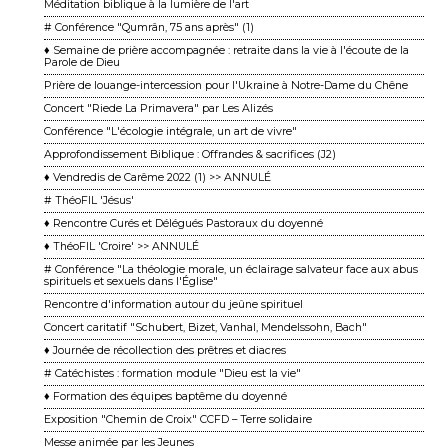
Méditation biblique à la lumière de l'art
# Conférence "Qumrân, 75 ans après" (1)
♦ Semaine de prière accompagnée : retraite dans la vie à l'écoute de la
Parole de Dieu
Prière de louange-intercession pour l'Ukraine à Notre-Dame du Chêne
Concert "Riede La Primavera" par Les Alizés
Conférence "L'écologie intégrale, un art de vivre"
Approfondissement Biblique : Offrandes & sacrifices (J2)
♦ Vendredis de Carême 2022 (1) >> ANNULÉ
# ThéoFIL 'Jésus'
♦ Rencontre Curés et Délégués Pastoraux du doyenné
♦ ThéoFIL 'Croire' >> ANNULÉ
# Conférence "La théologie morale, un éclairage salvateur face aux abus
spirituels et sexuels dans l'Église"
Rencontre d'information autour du jeûne spirituel
Concert caritatif "Schubert, Bizet, Vanhal, Mendelssohn, Bach"
♦ Journée de récollection des prêtres et diacres
# Catéchistes : formation module "Dieu est la vie"
♦ Formation des équipes baptême du doyenné
Exposition "Chemin de Croix" CCFD – Terre solidaire
Messe animée par les Jeunes