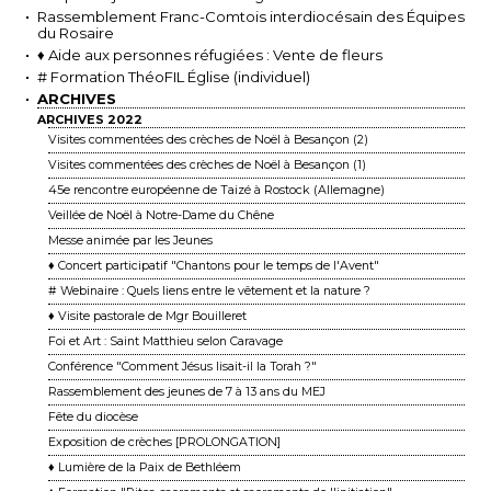
Rassemblement Franc-Comtois interdiocésain des Équipes
du Rosaire
♦ Aide aux personnes réfugiées : Vente de fleurs
# Formation ThéoFIL Église (individuel)
ARCHIVES
ARCHIVES 2022
Visites commentées des crèches de Noël à Besançon (2)
Visites commentées des crèches de Noël à Besançon (1)
45e rencontre européenne de Taizé à Rostock (Allemagne)
Veillée de Noël à Notre-Dame du Chêne
Messe animée par les Jeunes
♦ Concert participatif "Chantons pour le temps de l'Avent"
# Webinaire : Quels liens entre le vêtement et la nature ?
♦ Visite pastorale de Mgr Bouilleret
Foi et Art : Saint Matthieu selon Caravage
Conférence "Comment Jésus lisait-il la Torah ?"
Rassemblement des jeunes de 7 à 13 ans du MEJ
Fête du diocèse
Exposition de crèches [PROLONGATION]
♦ Lumière de la Paix de Bethléem