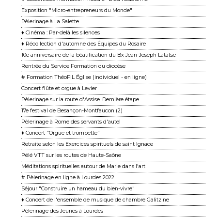
Exposition "Micro-entrepreneurs du Monde"
Pèlerinage à La Salette
♦ Cinéma : Par-delà les silences
♦ Récollection d'automne des Équipes du Rosaire
10e anniversaire de la béatification du Bx Jean-Joseph Latatse
Rentrée du Service Formation du diocèse
# Formation ThéoFIL Église (individuel - en ligne)
Concert flûte et orgue à Levier
Pèlerinage sur la route d'Assise. Dernière étape
17e festival de Besançon-Montfaucon (2)
Pèlerinage à Rome des servants d'autel
♦ Concert "Orgue et trompette"
Retraite selon les Exercices spirituels de saint Ignace
Pélé VTT sur les routes de Haute-Saône
Méditations spirituelles autour de Marie dans l'art
# Pèlerinage en ligne à Lourdes 2022
Séjour "Construire un hameau du bien-vivre"
♦ Concert de l'ensemble de musique de chambre Galitzine
Pèlerinage des Jeunes à Lourdes