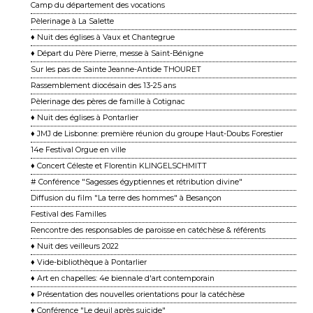
Camp du département des vocations
Pèlerinage à La Salette
♦ Nuit des églises à Vaux et Chantegrue
♦ Départ du Père Pierre, messe à Saint-Bénigne
Sur les pas de Sainte Jeanne-Antide THOURET
Rassemblement diocésain des 13-25 ans
Pèlerinage des pères de famille à Cotignac
♦ Nuit des églises à Pontarlier
♦ JMJ de Lisbonne: première réunion du groupe Haut-Doubs Forestier
14e Festival Orgue en ville
♦ Concert Céleste et Florentin KLINGELSCHMITT
# Conférence "Sagesses égyptiennes et rétribution divine"
Diffusion du film "La terre des hommes" à Besançon
Festival des Familles
Rencontre des responsables de paroisse en catéchèse & référents
♦ Nuit des veilleurs 2022
♦ Vide-bibliothèque à Pontarlier
♦ Art en chapelles: 4e biennale d'art contemporain
♦ Présentation des nouvelles orientations pour la catéchèse
♦ Conférence "Le deuil après suicide"