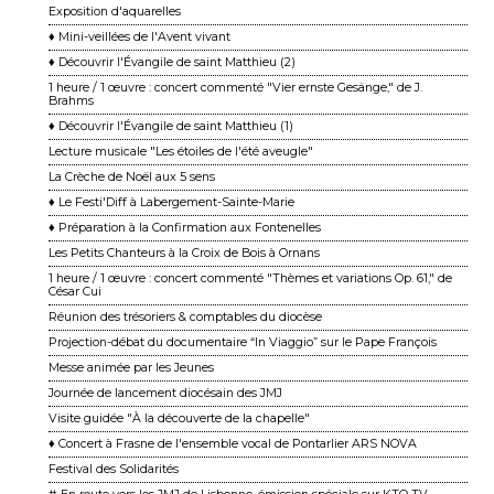
Exposition d'aquarelles
♦ Mini-veillées de l'Avent vivant
♦ Découvrir l'Évangile de saint Matthieu (2)
1 heure / 1 œuvre : concert commenté "Vier ernste Gesänge," de J.
Brahms
♦ Découvrir l'Évangile de saint Matthieu (1)
Lecture musicale "Les étoiles de l'été aveugle"
La Crèche de Noël aux 5 sens
♦ Le Festi'Diff à Labergement-Sainte-Marie
♦ Préparation à la Confirmation aux Fontenelles
Les Petits Chanteurs à la Croix de Bois à Ornans
1 heure / 1 œuvre : concert commenté "Thèmes et variations Op. 61," de
César Cui
Réunion des trésoriers & comptables du diocèse
Projection-débat du documentaire “In Viaggio” sur le Pape François
Messe animée par les Jeunes
Journée de lancement diocésain des JMJ
Visite guidée "À la découverte de la chapelle"
♦ Concert à Frasne de l'ensemble vocal de Pontarlier ARS NOVA
Festival des Solidarités