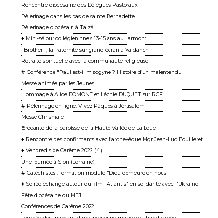
Rencontre diocésaine des Délégués Pastoraux
Pèlerinage dans les pas de sainte Bernadette
Pèlerinage diocésain à Taizé
♦ Mini-séjour collégien.nne.s 13-15 ans au Larmont
"Brother ", la fraternité sur grand écran à Valdahon
Retraite spirituelle avec la communauté religieuse
# Conférence "Paul est-il misogyne ? Histoire d’un malentendu"
Messe animée par les Jeunes
Hommage à Alice DOMONT et Léonie DUQUET sur RCF
# Pèlerinage en ligne: Vivez Pâques à Jérusalem
Messe Chrismale
Brocante de la paroisse de la Haute Vallée de La Loue
♦ Rencontre des confirmants avec l’archevêque Mgr Jean-Luc Bouilleret
♦ Vendredis de Carême 2022 (4)
Une journée à Sion (Lorraine)
# Catéchistes : formation module "Dieu demeure en nous"
♦ Soirée échange autour du film "Atlantis" en solidarité avec l'Ukraine
Fête diocésaine du MEJ
Conférences de Carême 2022
Journée des mamans d'une personne malade ou handicapée