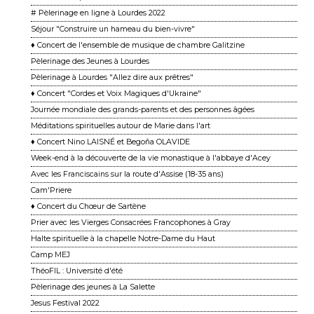
# Pèlerinage en ligne à Lourdes 2022
Séjour "Construire un hameau du bien-vivre"
♦ Concert de l'ensemble de musique de chambre Galitzine
Pèlerinage des Jeunes à Lourdes
Pèlerinage à Lourdes "Allez dire aux prêtres"
♦ Concert "Cordes et Voix Magiques d'Ukraine"
Journée mondiale des grands-parents et des personnes âgées
Méditations spirituelles autour de Marie dans l'art
♦ Concert Nino LAISNÉ et Begoña OLAVIDE
Week-end à la découverte de la vie monastique à l'abbaye d'Acey
Avec les Franciscains sur la route d'Assise (18-35 ans)
Cam'Priere
♦ Concert du Chœur de Sartène
Prier avec les Vierges Consacrées Francophones à Gray
Halte spirituelle à la chapelle Notre-Dame du Haut
Camp MEJ
ThéoFIL : Université d'été
Pèlerinage des jeunes à La Salette
Jesus Festival 2022