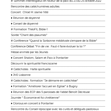
# Sommet interreligieux en faveur de la paix du 23 au 25 octobre 2022
Rencontre des catéchumènes adultes
Concert : Chloé M. slame l'été
♦ Réunion de doyenné
♦ Conseil de doyenné
# Formation ThéoFIL Bible-1
Soirée "Chant des psaumes"
# Conférence "Quand la Sorbonne médiévale s’empare de la Bible"
Conférence-Débat "Fin de vie : Faut-il faire évoluer la loi ?"
Messe animée par les Jeunes
♦ Concert Shalom, Salam et Paix à Pontarlier
Découvrir la spiritualité franciscaine
# Catéchistes : Halte spirituelle
♦ JMJ Lisbonne
# Catéchistes : formation "Je démarre en catéchèse"
♦ Formation "Améliorer l’accueil en Eglise" à Bugny
♦ Réunion des ECP des 5 paroisses de l'abbé Benoît Decreuse
Journée " Économie et foi chrétienne"
♦ Glorious en concert à Pontarlier
Rencontre du Conseil épiscopal avec les curés et délégués pastoraux