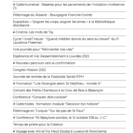
# Catéchuménat : Repères pour les sacrements de l'initiation chrétienne
(1)
Pèlerinage du Rosaire - Bourgogne Franche-Comté
Exposition « Soigner les corps, soigner les âmes » à la Bibliothèque
diocésaine
♦ Cinéma: Les mots de Taj
Cycle 1 livre/1 heure : "Quand méditer donne du sens au travail" du P.
Laurence Freeman
Une journée pour "Réinventer nos vies"
Espérance et Vie: Rassemblement à Lourdes 2022
♦ Nouveau parcours vers la confirmation
Congrès Mission 2022
Journée de rentrée de la Pastorale Santé-PPH
# Formation "Lire l’évangile selon St Matthieu - Année A"
Concert des Petits Chanteurs à la Croix de Bois à Besançon
Conférence "Consoler, être consolé"
# Catéchistes : formation module "Recevoir ton histoire"
Pèlerinage en Turquie "Sur les pas de St Paul"
# Conférence "Et Babylone sombra, le 12 octobre 539 av. J.-C."
Temps de prière pour la Création
♦ Voyage avec Art et Foi Haut-Doubs à Luxeuil et Ronchamp