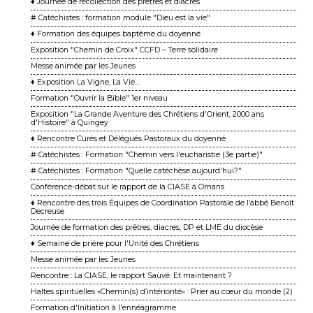
♦ Journée de récollection des prêtres et diacres
# Catéchistes : formation module "Dieu est la vie"
♦ Formation des équipes baptême du doyenné
Exposition "Chemin de Croix" CCFD – Terre solidaire
Messe animée par les Jeunes
♦ Exposition La Vigne, La Vie...
Formation "Ouvrir la Bible" 1er niveau
Exposition "La Grande Aventure des Chrétiens d'Orient, 2000 ans
d'Histoire" à Quingey
♦ Rencontre Curés et Délégués Pastoraux du doyenné
# Catéchistes : Formation "Chemin vers l'eucharistie (3e partie)"
# Catéchistes : Formation "Quelle catéchèse aujourd'hui?"
Conférence-débat sur le rapport de la CIASE à Ornans
♦ Rencontre des trois Équipes de Coordination Pastorale de l’abbé Benoît
Decreuse
Journée de formation des prêtres, diacres, DP et LME du diocèse
♦ Semaine de prière pour l'Unité des Chrétiens
Messe animée par les Jeunes
Rencontre : La CIASE, le rapport Sauvé. Et maintenant ?
Haltes spirituelles «Chemin(s) d’intériorité» : Prier au cœur du monde (2)
Formation d'Initiation à l'ennéagramme