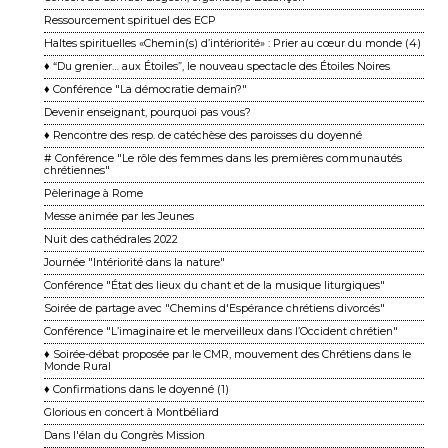
Ressourcement spirituel des ECP
Haltes spirituelles «Chemin(s) d’intériorité» : Prier au cœur du monde (4)
♦ “Du grenier… aux Étoiles”, le nouveau spectacle des Étoiles Noires
♦ Conférence "La démocratie demain?"
Devenir enseignant, pourquoi pas vous?
♦ Rencontre des resp. de catéchèse des paroisses du doyenné
# Conférence "Le rôle des femmes dans les premières communautés
chrétiennes"
Pèlerinage à Rome
Messe animée par les Jeunes
Nuit des cathédrales 2022
Journée "Intériorité dans la nature"
Conférence "État des lieux du chant et de la musique liturgiques"
Soirée de partage avec "Chemins d'Espérance chrétiens divorcés"
Conférence "L’imaginaire et le merveilleux dans l’Occident chrétien"
♦ Soirée-débat proposée par le CMR, mouvement des Chrétiens dans le
Monde Rural
♦ Confirmations dans le doyenné (1)
Glorious en concert à Montbéliard
Dans l'élan du Congrès Mission