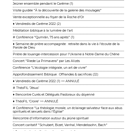
Jeûner ensemble pendant le Carême (1)
Visite guidée "À la découverte de la galerie des moulages"
Vente exceptionnelle au foyer de la Roche d'Or
♦ Vendredis de Carême 2022 (2)
Méditation biblique à la lumière de l'art
# Conférence "Qumrân, 75 ans après" (1)
♦ Semaine de prière accompagnée : retraite dans la vie à l'écoute de la
Parole de Dieu
Prière de louange-intercession pour l'Ukraine à Notre-Dame du Chêne
Concert "Riede La Primavera" par Les Alizés
Conférence "L'écologie intégrale, un art de vivre"
Approfondissement Biblique : Offrandes & sacrifices (J2)
♦ Vendredis de Carême 2022 (1) >> ANNULÉ
# ThéoFIL 'Jésus'
♦ Rencontre Curés et Délégués Pastoraux du doyenné
♦ ThéoFIL 'Croire' >> ANNULÉ
# Conférence "La théologie morale, un éclairage salvateur face aux abus
spirituels et sexuels dans l'Église"
Rencontre d'information autour du jeûne spirituel
Concert caritatif "Schubert, Bizet, Vanhal, Mendelssohn, Bach"