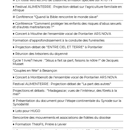
# En route vers les JMJ de Lisbonne, émission spéciale sur KTO TV
♦ Festival ALIMENTERRE : Projection-débat sur l'agriculture familiale en
Afrique
# Conférence "Quand la Bible rencontre le monde slave"
♦ Conférence "Comment protéger les enfants des risques d'abus sexuels
et d'autres maltraitances ?"
♦ Concert à Mouthe de l'ensemble vocal de Pontarlier ARS NOVA
Formation d'approfondissement à la conduite des funérailles
♦ Projection-débat de "ENTRE CIEL ET TERRE" à Pontarlier
♦ Réunion des trésoriers du doyenné
Cycle 1 livre/1 heure : "Jésus a fait sa part, faisons la nôtre !" de Jacques
Musset
"Couples en fête" à Besançon
♦ Concert à Montbenoît de l'ensemble vocal de Pontarlier ARS NOVA
Festival ALIMENTERRE : Projection-débat de "La part des autres"
Projections et débats : "Madagascar, vues de l'intérieur, des fôrets à la
mer"
# Présentation du document pour l'étape continentale du Synode sur la
Synodalité
♦ Loto pour HUGO
Rencontre des mouvements et associations de fidèles du diocèse
♦ Formation ThéoFIL Prière à Levier