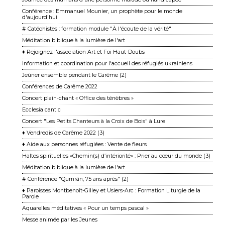
Conférence : Emmanuel Mounier, un prophète pour le monde
d'aujourd'hui
# Catéchistes : formation module "À l'écoute de la vérité"
Méditation biblique à la lumière de l'art
♦ Rejoignez l'association Art et Foi Haut-Doubs
Information et coordination pour l'accueil des réfugiés ukrainiens
Jeûner ensemble pendant le Carême (2)
Conférences de Carême 2022
Concert plain-chant « Office des ténèbres »
Ecclesia cantic
Concert "Les Petits Chanteurs à la Croix de Bois" à Lure
♦ Vendredis de Carême 2022 (3)
♦ Aide aux personnes réfugiées : Vente de fleurs
Haltes spirituelles «Chemin(s) d’intériorité» : Prier au cœur du monde (3)
Méditation biblique à la lumière de l'art
# Conférence "Qumrân, 75 ans après" (2)
♦ Paroisses Montbenoît-Gilley et Usiers-Arc : Formation Liturgie de la
Parole
Aquarelles méditatives « Pour un temps pascal »
Messe animée par les Jeunes