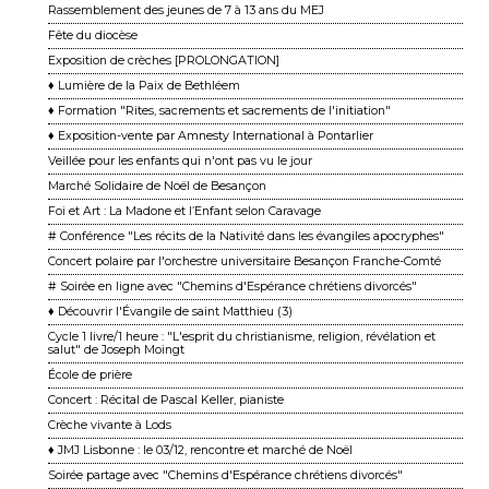
Rassemblement des jeunes de 7 à 13 ans du MEJ
Fête du diocèse
Exposition de crèches [PROLONGATION]
♦ Lumière de la Paix de Bethléem
♦ Formation "Rites, sacrements et sacrements de l'initiation"
♦ Exposition-vente par Amnesty International à Pontarlier
Veillée pour les enfants qui n'ont pas vu le jour
Marché Solidaire de Noël de Besançon
Foi et Art : La Madone et l’Enfant selon Caravage
# Conférence "Les récits de la Nativité dans les évangiles apocryphes"
Concert polaire par l'orchestre universitaire Besançon Franche-Comté
# Soirée en ligne avec "Chemins d'Espérance chrétiens divorcés"
♦ Découvrir l'Évangile de saint Matthieu (3)
Cycle 1 livre/1 heure : "L'esprit du christianisme, religion, révélation et
salut" de Joseph Moingt
École de prière
Concert : Récital de Pascal Keller, pianiste
Crèche vivante à Lods
♦ JMJ Lisbonne : le 03/12, rencontre et marché de Noël
Soirée partage avec "Chemins d'Espérance chrétiens divorcés"