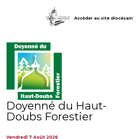
Aller
Outils
au
personnels
contenu.
|
Accéder au site diocésain
Aller
à
la
navigation
Doyenné du Haut-
Doubs Forestier
Vendredi 7 Août 2026