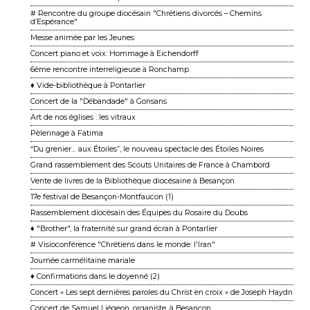
# Rencontre du groupe diocésain "Chrétiens divorcés – Chemins
d’Espérance"
Messe animée par les Jeunes
Concert piano et voix: Hommage à Eichendorff
6ème rencontre interreligieuse à Ronchamp
♦ Vide-bibliothèque à Pontarlier
Concert de la "Débandade" à Gonsans
Art de nos églises : les vitraux
Pèlerinage à Fatima
“Du grenier… aux Étoiles”, le nouveau spectacle des Étoiles Noires
Grand rassemblement des Scouts Unitaires de France à Chambord
Vente de livres de la Bibliothèque diocésaine à Besançon
17e festival de Besançon-Montfaucon (1)
Rassemblement diocésain des Équipes du Rosaire du Doubs
♦ "Brother", la fraternité sur grand écran à Pontarlier
# Visioconférence "Chrétiens dans le monde: l'Iran"
Journée carmélitaine mariale
♦ Confirmations dans le doyenné (2)
Concert « Les sept dernières paroles du Christ en croix » de Joseph Haydn
Concert de Samuel Liégeon, organiste, à Besançon