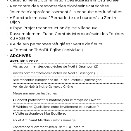
Rencontre des responsables diocésains catéchèse
Journée d'approfondissement à la conduite des funérailles
♦ Spectacle musical "Bernadette de Lourdes" au Zenith-
Dijon
♦ Expo Projet reconstruction église Villeneuve
Rassemblement Franc-Comtois interdiocésain des Équipes
du Rosaire
♦ Aide aux personnes réfugiées : Vente de fleurs
# Formation ThéoFIL Église (individuel)
ARCHIVES
ARCHIVES 2022
Visites commentées des crèches de Noël à Besançon (2)
Visites commentées des crèches de Noël à Besançon (1)
45e rencontre européenne de Taizé à Rostock (Allemagne)
Veillée de Noël à Notre-Dame du Chêne
Messe animée par les Jeunes
♦ Concert participatif "Chantons pour le temps de l'Avent"
# Webinaire : Quels liens entre le vêtement et la nature ?
♦ Visite pastorale de Mgr Bouilleret
Foi et Art : Saint Matthieu selon Caravage
Conférence "Comment Jésus lisait-il la Torah ?"