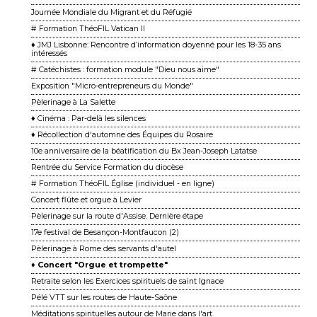
Journée Mondiale du Migrant et du Réfugié
# Formation ThéoFIL Vatican II
♦ JMJ Lisbonne: Rencontre d’information doyenné pour les 18-35 ans
intéressés
# Catéchistes : formation module "Dieu nous aime"
Exposition "Micro-entrepreneurs du Monde"
Pèlerinage à La Salette
♦ Cinéma : Par-delà les silences
♦ Récollection d'automne des Équipes du Rosaire
10e anniversaire de la béatification du Bx Jean-Joseph Latatse
Rentrée du Service Formation du diocèse
# Formation ThéoFIL Église (individuel - en ligne)
Concert flûte et orgue à Levier
Pèlerinage sur la route d'Assise. Dernière étape
17e festival de Besançon-Montfaucon (2)
Pèlerinage à Rome des servants d'autel
♦ Concert "Orgue et trompette"
Retraite selon les Exercices spirituels de saint Ignace
Pélé VTT sur les routes de Haute-Saône
Méditations spirituelles autour de Marie dans l'art