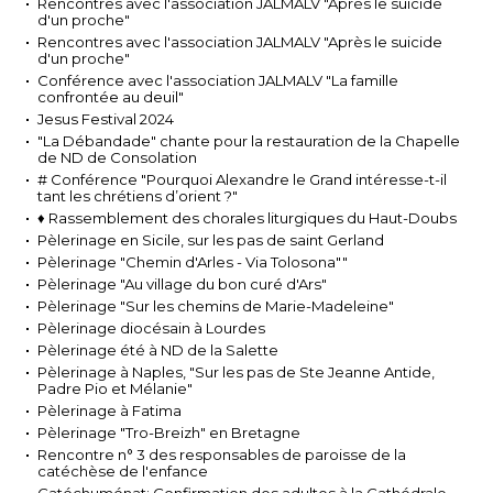
Rencontres avec l'association JALMALV "Après le suicide
d'un proche"
Rencontres avec l'association JALMALV "Après le suicide
d'un proche"
Conférence avec l'association JALMALV "La famille
confrontée au deuil"
Jesus Festival 2024
"La Débandade" chante pour la restauration de la Chapelle
de ND de Consolation
# Conférence "Pourquoi Alexandre le Grand intéresse-t-il
tant les chrétiens d’orient ?"
♦ Rassemblement des chorales liturgiques du Haut-Doubs
Pèlerinage en Sicile, sur les pas de saint Gerland
Pèlerinage "Chemin d'Arles - Via Tolosona""
Pèlerinage "Au village du bon curé d'Ars"
Pèlerinage "Sur les chemins de Marie-Madeleine"
Pèlerinage diocésain à Lourdes
Pèlerinage été à ND de la Salette
Pèlerinage à Naples, "Sur les pas de Ste Jeanne Antide,
Padre Pio et Mélanie"
Pèlerinage à Fatima
Pèlerinage "Tro-Breizh" en Bretagne
Rencontre n° 3 des responsables de paroisse de la
catéchèse de l'enfance
Catéchuménat: Confirmation des adultes à la Cathédrale