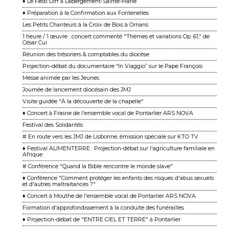
♦ Le Festi'Diff à Labergement-Sainte-Marie
♦ Préparation à la Confirmation aux Fontenelles
Les Petits Chanteurs à la Croix de Bois à Ornans
1 heure / 1 œuvre : concert commenté "Thèmes et variations Op. 61," de
César Cui
Réunion des trésoriers & comptables du diocèse
Projection-débat du documentaire “In Viaggio” sur le Pape François
Messe animée par les Jeunes
Journée de lancement diocésain des JMJ
Visite guidée "À la découverte de la chapelle"
♦ Concert à Frasne de l'ensemble vocal de Pontarlier ARS NOVA
Festival des Solidarités
# En route vers les JMJ de Lisbonne, émission spéciale sur KTO TV
♦ Festival ALIMENTERRE : Projection-débat sur l'agriculture familiale en
Afrique
# Conférence "Quand la Bible rencontre le monde slave"
♦ Conférence "Comment protéger les enfants des risques d'abus sexuels
et d'autres maltraitances ?"
♦ Concert à Mouthe de l'ensemble vocal de Pontarlier ARS NOVA
Formation d'approfondissement à la conduite des funérailles
♦ Projection-débat de "ENTRE CIEL ET TERRE" à Pontarlier