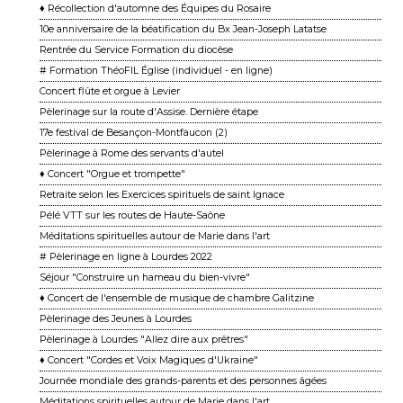
♦ Récollection d'automne des Équipes du Rosaire
10e anniversaire de la béatification du Bx Jean-Joseph Latatse
Rentrée du Service Formation du diocèse
# Formation ThéoFIL Église (individuel - en ligne)
Concert flûte et orgue à Levier
Pèlerinage sur la route d'Assise. Dernière étape
17e festival de Besançon-Montfaucon (2)
Pèlerinage à Rome des servants d'autel
♦ Concert "Orgue et trompette"
Retraite selon les Exercices spirituels de saint Ignace
Pélé VTT sur les routes de Haute-Saône
Méditations spirituelles autour de Marie dans l'art
# Pèlerinage en ligne à Lourdes 2022
Séjour "Construire un hameau du bien-vivre"
♦ Concert de l'ensemble de musique de chambre Galitzine
Pèlerinage des Jeunes à Lourdes
Pèlerinage à Lourdes "Allez dire aux prêtres"
♦ Concert "Cordes et Voix Magiques d'Ukraine"
Journée mondiale des grands-parents et des personnes âgées
Méditations spirituelles autour de Marie dans l'art