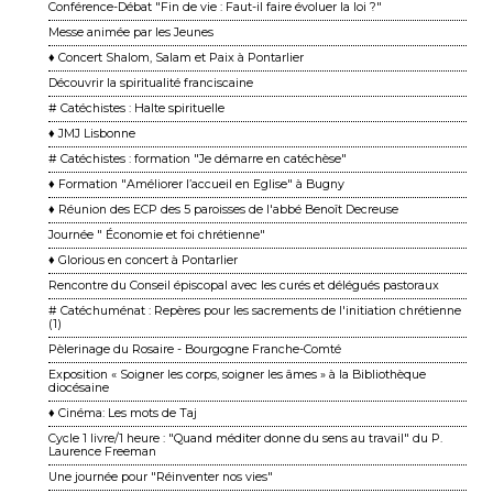
Conférence-Débat "Fin de vie : Faut-il faire évoluer la loi ?"
Messe animée par les Jeunes
♦ Concert Shalom, Salam et Paix à Pontarlier
Découvrir la spiritualité franciscaine
# Catéchistes : Halte spirituelle
♦ JMJ Lisbonne
# Catéchistes : formation "Je démarre en catéchèse"
♦ Formation "Améliorer l’accueil en Eglise" à Bugny
♦ Réunion des ECP des 5 paroisses de l'abbé Benoît Decreuse
Journée " Économie et foi chrétienne"
♦ Glorious en concert à Pontarlier
Rencontre du Conseil épiscopal avec les curés et délégués pastoraux
# Catéchuménat : Repères pour les sacrements de l'initiation chrétienne
(1)
Pèlerinage du Rosaire - Bourgogne Franche-Comté
Exposition « Soigner les corps, soigner les âmes » à la Bibliothèque
diocésaine
♦ Cinéma: Les mots de Taj
Cycle 1 livre/1 heure : "Quand méditer donne du sens au travail" du P.
Laurence Freeman
Une journée pour "Réinventer nos vies"