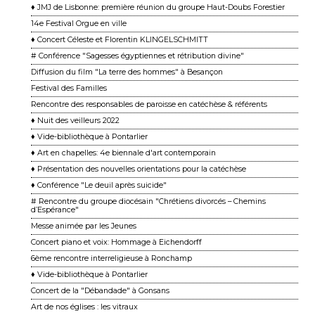
♦ JMJ de Lisbonne: première réunion du groupe Haut-Doubs Forestier
14e Festival Orgue en ville
♦ Concert Céleste et Florentin KLINGELSCHMITT
# Conférence "Sagesses égyptiennes et rétribution divine"
Diffusion du film "La terre des hommes" à Besançon
Festival des Familles
Rencontre des responsables de paroisse en catéchèse & référents
♦ Nuit des veilleurs 2022
♦ Vide-bibliothèque à Pontarlier
♦ Art en chapelles: 4e biennale d'art contemporain
♦ Présentation des nouvelles orientations pour la catéchèse
♦ Conférence "Le deuil après suicide"
# Rencontre du groupe diocésain "Chrétiens divorcés – Chemins
d’Espérance"
Messe animée par les Jeunes
Concert piano et voix: Hommage à Eichendorff
6ème rencontre interreligieuse à Ronchamp
♦ Vide-bibliothèque à Pontarlier
Concert de la "Débandade" à Gonsans
Art de nos églises : les vitraux