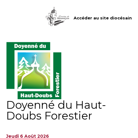
Aller
Outils
au
personnels
contenu.
|
Accéder au site diocésain
Aller
à
la
navigation
Doyenné du Haut-
Doubs Forestier
Jeudi 6 Août 2026