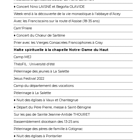
♦ Concert Nino LAISNÉ et Begoña OLAVIDE
Week-end à la découverte de la vie monastique à l'abbaye d'Acey
Avec les Franciscains sur la route d'Assise (18-35 ans)
Cam'Priere
♦ Concert du Chœur de Sartène
Prier avec les Vierges Consacrées Francophones à Gray
Halte spirituelle à la chapelle Notre-Dame du Haut
Camp MEJ
ThéoFIL : Université d'été
Pèlerinage des jeunes à La Salette
Jesus Festival 2022
Camp du département des vocations
Pèlerinage à La Salette
♦ Nuit des églises à Vaux et Chantegrue
♦ Départ du Père Pierre, messe à Saint-Bénigne
Sur les pas de Sainte Jeanne-Antide THOURET
Rassemblement diocésain des 13-25 ans
Pèlerinage des pères de famille à Cotignac
♦ Nuit des églises à Pontarlier