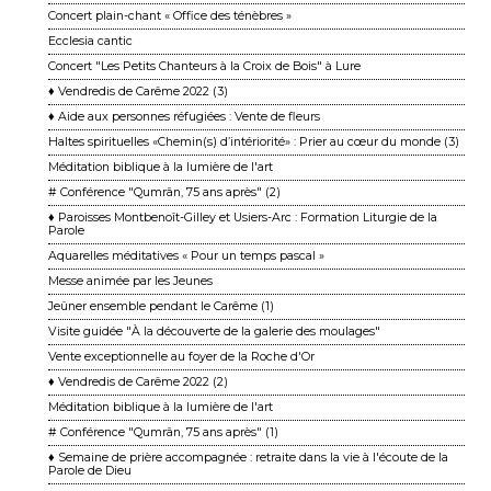
Concert plain-chant « Office des ténèbres »
Ecclesia cantic
Concert "Les Petits Chanteurs à la Croix de Bois" à Lure
♦ Vendredis de Carême 2022 (3)
♦ Aide aux personnes réfugiées : Vente de fleurs
Haltes spirituelles «Chemin(s) d’intériorité» : Prier au cœur du monde (3)
Méditation biblique à la lumière de l'art
# Conférence "Qumrân, 75 ans après" (2)
♦ Paroisses Montbenoît-Gilley et Usiers-Arc : Formation Liturgie de la
Parole
Aquarelles méditatives « Pour un temps pascal »
Messe animée par les Jeunes
Jeûner ensemble pendant le Carême (1)
Visite guidée "À la découverte de la galerie des moulages"
Vente exceptionnelle au foyer de la Roche d'Or
♦ Vendredis de Carême 2022 (2)
Méditation biblique à la lumière de l'art
# Conférence "Qumrân, 75 ans après" (1)
♦ Semaine de prière accompagnée : retraite dans la vie à l'écoute de la
Parole de Dieu