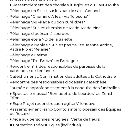
♦ Rassemblement des chorales liturgiques du Haut-Doubs
Pèlerinage en Sicile, sur les pas de saint Gerland
Pèlerinage "Chemin d'Arles - Via Tolosona""
Pèlerinage "Au village du bon curé d'Ars"
Pèlerinage "Sur les chemins de Marie-Madeleine"
Pèlerinage diocésain à Lourdes
Pèlerinage été à ND de la Salette
Pèlerinage à Naples, "Sur les pas de Ste Jeanne Antide,
Padre Pio et Mélanie"
Pèlerinage à Fatima
Pèlerinage "Tro-Breizh" en Bretagne
Rencontre n° 3 des responsables de paroisse de la
catéchèse de l'enfance
Catéchuménat: Confirmation des adultes à la Cathédrale
Rencontre des responsables diocésains catéchèse
Journée d'approfondissement à la conduite des funérailles
♦ Spectacle musical "Bernadette de Lourdes" au Zenith-
Dijon
♦ Expo Projet reconstruction église Villeneuve
Rassemblement Franc-Comtois interdiocésain des Équipes
du Rosaire
♦ Aide aux personnes réfugiées : Vente de fleurs
# Formation ThéoFIL Église (individuel)