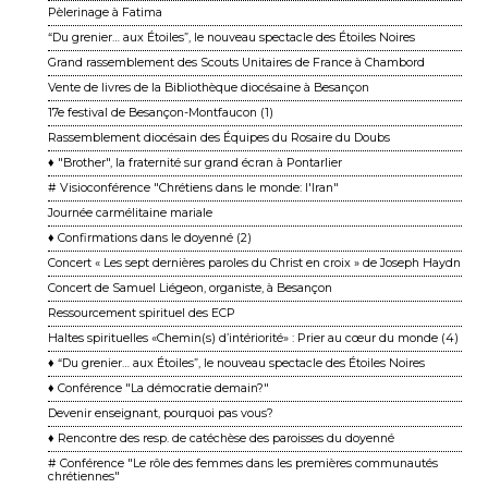
Pèlerinage à Fatima
“Du grenier… aux Étoiles”, le nouveau spectacle des Étoiles Noires
Grand rassemblement des Scouts Unitaires de France à Chambord
Vente de livres de la Bibliothèque diocésaine à Besançon
17e festival de Besançon-Montfaucon (1)
Rassemblement diocésain des Équipes du Rosaire du Doubs
♦ "Brother", la fraternité sur grand écran à Pontarlier
# Visioconférence "Chrétiens dans le monde: l'Iran"
Journée carmélitaine mariale
♦ Confirmations dans le doyenné (2)
Concert « Les sept dernières paroles du Christ en croix » de Joseph Haydn
Concert de Samuel Liégeon, organiste, à Besançon
Ressourcement spirituel des ECP
Haltes spirituelles «Chemin(s) d’intériorité» : Prier au cœur du monde (4)
♦ “Du grenier… aux Étoiles”, le nouveau spectacle des Étoiles Noires
♦ Conférence "La démocratie demain?"
Devenir enseignant, pourquoi pas vous?
♦ Rencontre des resp. de catéchèse des paroisses du doyenné
# Conférence "Le rôle des femmes dans les premières communautés
chrétiennes"