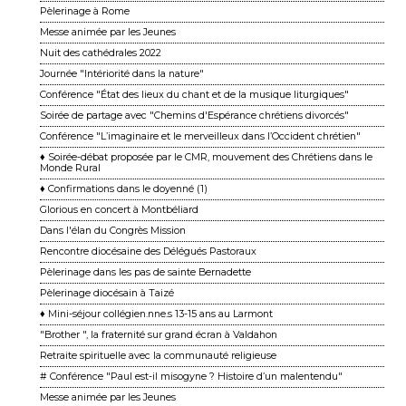
Pèlerinage à Rome
Messe animée par les Jeunes
Nuit des cathédrales 2022
Journée "Intériorité dans la nature"
Conférence "État des lieux du chant et de la musique liturgiques"
Soirée de partage avec "Chemins d'Espérance chrétiens divorcés"
Conférence "L’imaginaire et le merveilleux dans l’Occident chrétien"
♦ Soirée-débat proposée par le CMR, mouvement des Chrétiens dans le
Monde Rural
♦ Confirmations dans le doyenné (1)
Glorious en concert à Montbéliard
Dans l'élan du Congrès Mission
Rencontre diocésaine des Délégués Pastoraux
Pèlerinage dans les pas de sainte Bernadette
Pèlerinage diocésain à Taizé
♦ Mini-séjour collégien.nne.s 13-15 ans au Larmont
"Brother ", la fraternité sur grand écran à Valdahon
Retraite spirituelle avec la communauté religieuse
# Conférence "Paul est-il misogyne ? Histoire d’un malentendu"
Messe animée par les Jeunes