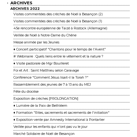
ARCHIVES
ARCHIVES 2022
Visites commentées des crèches de Noël à Besançon (2)
Visites commentées des crèches de Noël à Besançon (1)
45e rencontre européenne de Taizé à Rostock (Allemagne)
Veillée de Noël à Notre-Dame du Chêne
Messe animée par les Jeunes
♦ Concert participatif "Chantons pour le temps de l'Avent"
# Webinaire : Quels liens entre le vêtement et la nature ?
♦ Visite pastorale de Mgr Bouilleret
Foi et Art : Saint Matthieu selon Caravage
Conférence "Comment Jésus lisait-il la Torah ?"
Rassemblement des jeunes de 7 à 13 ans du MEJ
Fête du diocèse
Exposition de crèches [PROLONGATION]
♦ Lumière de la Paix de Bethléem
♦ Formation "Rites, sacrements et sacrements de l'initiation"
♦ Exposition-vente par Amnesty International à Pontarlier
Veillée pour les enfants qui n'ont pas vu le jour
Marché Solidaire de Noël de Besançon