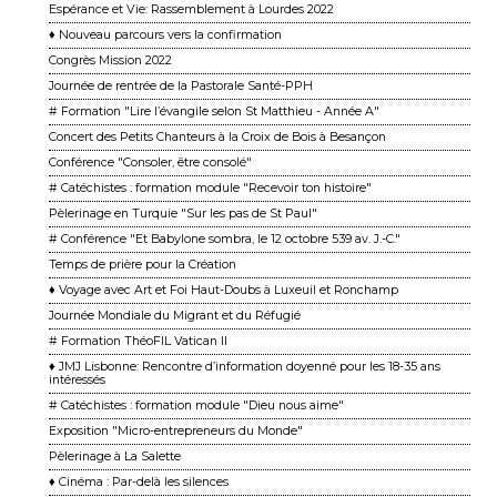
Espérance et Vie: Rassemblement à Lourdes 2022
♦ Nouveau parcours vers la confirmation
Congrès Mission 2022
Journée de rentrée de la Pastorale Santé-PPH
# Formation "Lire l’évangile selon St Matthieu - Année A"
Concert des Petits Chanteurs à la Croix de Bois à Besançon
Conférence "Consoler, être consolé"
# Catéchistes : formation module "Recevoir ton histoire"
Pèlerinage en Turquie "Sur les pas de St Paul"
# Conférence "Et Babylone sombra, le 12 octobre 539 av. J.-C."
Temps de prière pour la Création
♦ Voyage avec Art et Foi Haut-Doubs à Luxeuil et Ronchamp
Journée Mondiale du Migrant et du Réfugié
# Formation ThéoFIL Vatican II
♦ JMJ Lisbonne: Rencontre d’information doyenné pour les 18-35 ans
intéressés
# Catéchistes : formation module "Dieu nous aime"
Exposition "Micro-entrepreneurs du Monde"
Pèlerinage à La Salette
♦ Cinéma : Par-delà les silences