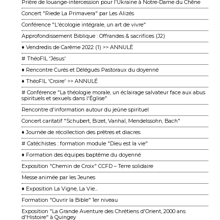
Prière de louange-intercession pour l'Ukraine à Notre-Dame du Chêne
Concert "Riede La Primavera" par Les Alizés
Conférence "L'écologie intégrale, un art de vivre"
Approfondissement Biblique : Offrandes & sacrifices (J2)
♦ Vendredis de Carême 2022 (1) >> ANNULÉ
# ThéoFIL 'Jésus'
♦ Rencontre Curés et Délégués Pastoraux du doyenné
♦ ThéoFIL 'Croire' >> ANNULÉ
# Conférence "La théologie morale, un éclairage salvateur face aux abus
spirituels et sexuels dans l'Église"
Rencontre d'information autour du jeûne spirituel
Concert caritatif "Schubert, Bizet, Vanhal, Mendelssohn, Bach"
♦ Journée de récollection des prêtres et diacres
# Catéchistes : formation module "Dieu est la vie"
♦ Formation des équipes baptême du doyenné
Exposition "Chemin de Croix" CCFD – Terre solidaire
Messe animée par les Jeunes
♦ Exposition La Vigne, La Vie...
Formation "Ouvrir la Bible" 1er niveau
Exposition "La Grande Aventure des Chrétiens d'Orient, 2000 ans
d'Histoire" à Quingey