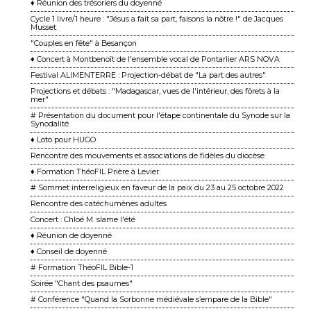
♦ Réunion des trésoriers du doyenné
Cycle 1 livre/1 heure : "Jésus a fait sa part, faisons la nôtre !" de Jacques
Musset
"Couples en fête" à Besançon
♦ Concert à Montbenoît de l'ensemble vocal de Pontarlier ARS NOVA
Festival ALIMENTERRE : Projection-débat de "La part des autres"
Projections et débats : "Madagascar, vues de l'intérieur, des fôrets à la
mer"
# Présentation du document pour l'étape continentale du Synode sur la
Synodalité
♦ Loto pour HUGO
Rencontre des mouvements et associations de fidèles du diocèse
♦ Formation ThéoFIL Prière à Levier
# Sommet interreligieux en faveur de la paix du 23 au 25 octobre 2022
Rencontre des catéchumènes adultes
Concert : Chloé M. slame l'été
♦ Réunion de doyenné
♦ Conseil de doyenné
# Formation ThéoFIL Bible-1
Soirée "Chant des psaumes"
# Conférence "Quand la Sorbonne médiévale s’empare de la Bible"