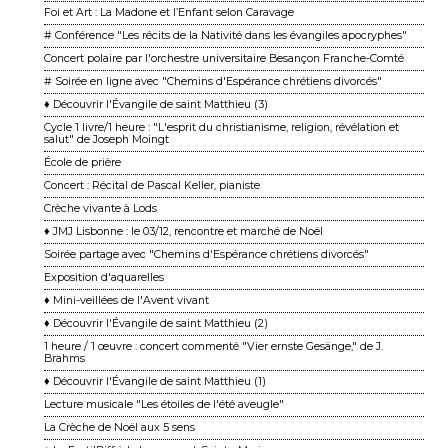
Foi et Art : La Madone et l’Enfant selon Caravage
# Conférence "Les récits de la Nativité dans les évangiles apocryphes"
Concert polaire par l'orchestre universitaire Besançon Franche-Comté
# Soirée en ligne avec "Chemins d'Espérance chrétiens divorcés"
♦ Découvrir l'Évangile de saint Matthieu (3)
Cycle 1 livre/1 heure : "L'esprit du christianisme, religion, révélation et
salut" de Joseph Moingt
École de prière
Concert : Récital de Pascal Keller, pianiste
Crèche vivante à Lods
♦ JMJ Lisbonne : le 03/12, rencontre et marché de Noël
Soirée partage avec "Chemins d'Espérance chrétiens divorcés"
Exposition d'aquarelles
♦ Mini-veillées de l'Avent vivant
♦ Découvrir l'Évangile de saint Matthieu (2)
1 heure / 1 œuvre : concert commenté "Vier ernste Gesänge," de J.
Brahms
♦ Découvrir l'Évangile de saint Matthieu (1)
Lecture musicale "Les étoiles de l'été aveugle"
La Crèche de Noël aux 5 sens