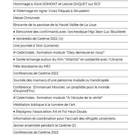
Hommage à Alice DOMONT et Léonie DUQUET sur RCF
# Pèlerinage en ligne: Vivez Pâques à Jérusalem
Messe Chrismale
Brocante de la paroisse de la Haute Vallée de La Loue
♦ Rencontre des confirmants avec l’archevêque Mgr Jean-Luc Bouilleret
♦ Vendredis de Carême 2022 (4)
Une journée à Sion (Lorraine)
# Catéchistes : formation module "Dieu demeure en nous"
♦ Soirée échange autour du film "Atlantis" en solidarité avec l'Ukraine
Fête diocésaine du MEJ
Conférences de Carême 2022
Journée des mamans d'une personne malade ou handicapée
Conférence : Emmanuel Mounier, un prophète pour le monde
d'aujourd'hui
# Catéchistes : formation module "À l'écoute de la vérité"
Méditation biblique à la lumière de l'art
♦ Rejoignez l'association Art et Foi Haut-Doubs
Information et coordination pour l'accueil des réfugiés ukrainiens
Jeûner ensemble pendant le Carême (2)
Conférences de Carême 2022