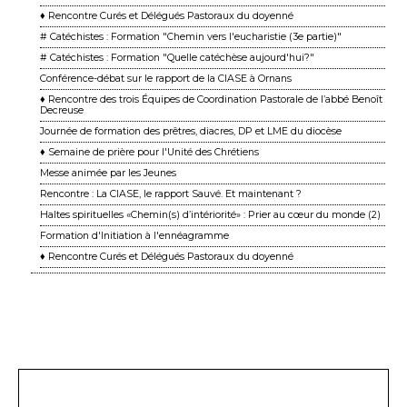
♦ Rencontre Curés et Délégués Pastoraux du doyenné
# Catéchistes : Formation "Chemin vers l'eucharistie (3e partie)"
# Catéchistes : Formation "Quelle catéchèse aujourd'hui?"
Conférence-débat sur le rapport de la CIASE à Ornans
♦ Rencontre des trois Équipes de Coordination Pastorale de l’abbé Benoît
Decreuse
Journée de formation des prêtres, diacres, DP et LME du diocèse
♦ Semaine de prière pour l'Unité des Chrétiens
Messe animée par les Jeunes
Rencontre : La CIASE, le rapport Sauvé. Et maintenant ?
Haltes spirituelles «Chemin(s) d’intériorité» : Prier au cœur du monde (2)
Formation d'Initiation à l'ennéagramme
♦ Rencontre Curés et Délégués Pastoraux du doyenné