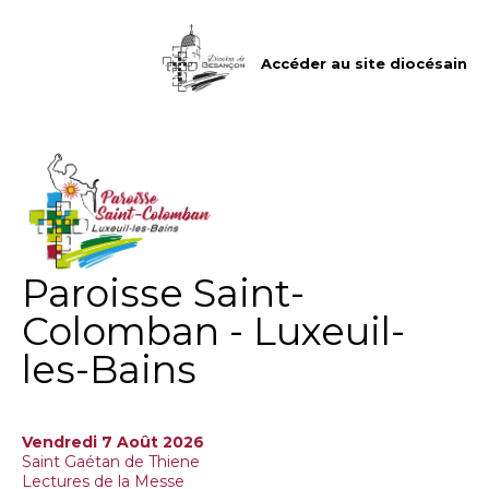
Aller
Outils
au
personnels
contenu.
|
Accéder au site diocésain
Aller
à
la
navigation
Paroisse Saint-
Colomban - Luxeuil-
les-Bains
Vendredi 7 Août 2026
Saint Gaétan de Thiene
Lectures de la Messe