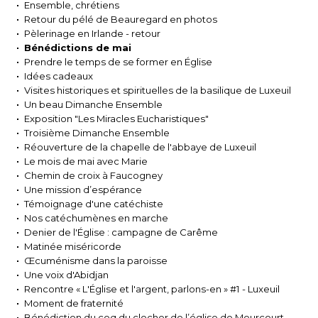
Ensemble, chrétiens
Retour du pélé de Beauregard en photos
Pèlerinage en Irlande - retour
Bénédictions de mai
Prendre le temps de se former en Église
Idées cadeaux
Visites historiques et spirituelles de la basilique de Luxeuil
Un beau Dimanche Ensemble
Exposition "Les Miracles Eucharistiques"
Troisième Dimanche Ensemble
Réouverture de la chapelle de l'abbaye de Luxeuil
Le mois de mai avec Marie
Chemin de croix à Faucogney
Une mission d’espérance
Témoignage d'une catéchiste
Nos catéchumènes en marche
Denier de l'Église : campagne de Carême
Matinée miséricorde
Œcuménisme dans la paroisse
Une voix d'Abidjan
Rencontre « L'Église et l'argent, parlons-en » #1 - Luxeuil
Moment de fraternité
Bénédiction du coq du clocher de l’église de Meurcourt