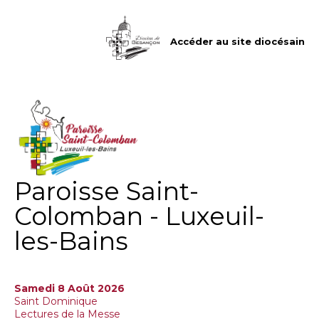
Aller
Outils
au
personnels
contenu.
|
Accéder au site diocésain
Aller
à
la
navigation
Paroisse Saint-
Colomban - Luxeuil-
les-Bains
Samedi 8 Août 2026
Saint Dominique
Lectures de la Messe