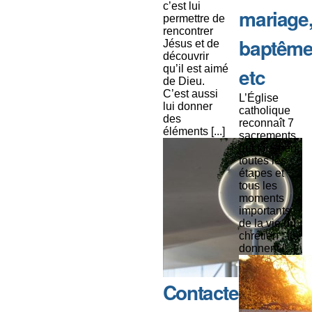
c’est lui
mariage
permettre de
rencontrer
baptême
Jésus et de
découvrir
qu’il est aimé
etc
de Dieu.
C’est aussi
L’Église
lui donner
catholique
des
reconnaît 7
éléments [...]
sacrements
qui touchent
toutes les
étapes et
tous les
moments
importants
de la vie du
chrétien : ils
donnent [...]
Contacter