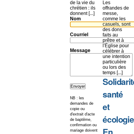
de la vie du
Les
chrétien : ils
offrandes de
donnent [...]
messe,
Nom
comme les
casuels, sont
des dons
Courriel
faits au
prêtre et à
l'Église pour
Message
célébrer à
une intention
particulière
ou lors des
temps [...]
Solidarit
santé
NB : les
et
demandes de
copie ou
d'extrait d'acte
écologie
de baptême,
confirmation ou
En
mariage doivent