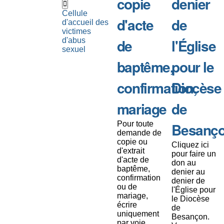
copie
denier
Cellule
d'acte
de
d'accueil des
victimes
de
l'Église
d'abus
sexuel
baptême,
pour le
confirmation,
Diocèse
mariage
de
Pour toute
Besanç
demande de
copie ou
Cliquez ici
d'extrait
pour faire un
d'acte de
don au
baptême,
denier au
confirmation
denier de
ou de
l'Église pour
mariage,
le Diocèse
écrire
de
uniquement
Besançon.
par voie