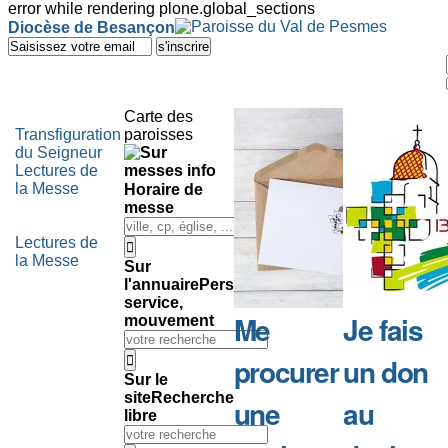
error while rendering plone.global_sections
Outils
Diocèse de Besançon
personnels
Aller
au
contenu.
|
Aller
Carte des
à
Transfiguration
paroisses
la
du Seigneur
navigation
Lectures de
la Messe
Horaire de
messe
Lectures de
la Messe
Sur
l'annuaire
Personne,
service,
Me
Je fais
mouvement
procurer
un don
Sur le
site
Recherche
une
au
libre