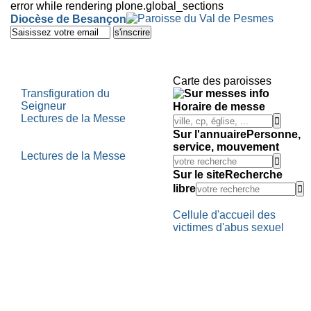
error while rendering plone.global_sections
Outils
Diocèse de Besançon
personnels
Aller
au
contenu.
|
Aller
Carte des paroisses
à
Transfiguration du
la
Seigneur
Horaire de messe
navigation
Lectures de la Messe
Sur l'annuaire
Personne,
service, mouvement
Lectures de la Messe
Sur le site
Recherche
libre
Cellule d'accueil des
victimes d'abus sexuel