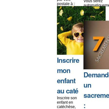
Vous serez
postale à :
automatiquem
dirigé vers la
plateforme
de [...]
Inscrire
mon
Demand
enfant
un
au caté
sacreme
Inscrire son
enfant en
:
catéchèse,