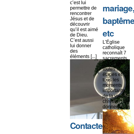
c’est lui
mariage
permettre de
rencontrer
baptême
Jésus et de
découvrir
qu’il est aimé
etc
de Dieu.
C’est aussi
L’Église
lui donner
catholique
des
reconnaît 7
éléments [...]
sacrements
qui touchent
toutes les
étapes et
tous les
moments
importants
de la vie du
chrétien : ils
donnent [...]
Contacter