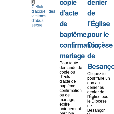
copie
denier
Cellule
d'acte
de
d'accueil des
victimes
de
l'Église
d'abus
sexuel
baptême,
pour le
confirmation,
Diocèse
mariage
de
Pour toute
Besanç
demande de
copie ou
Cliquez ici
d'extrait
pour faire un
d'acte de
don au
baptême,
denier au
confirmation
denier de
ou de
l'Église pour
mariage,
le Diocèse
écrire
de
uniquement
Besançon.
par voie