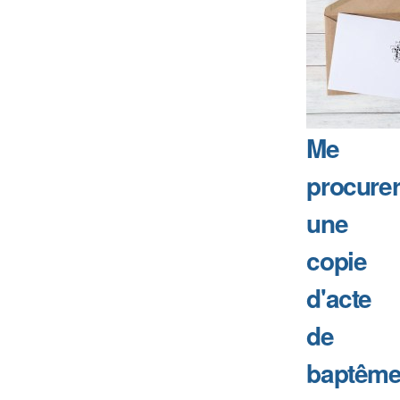
Me
procure
une
copie
d'acte
de
baptême