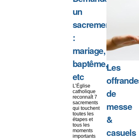
un
sacrement
:
mariage,
baptême,
Les
etc
offrande
L’Église
de
catholique
reconnaît 7
sacrements
messe
qui touchent
toutes les
&
étapes et
tous les
casuels
moments
importants