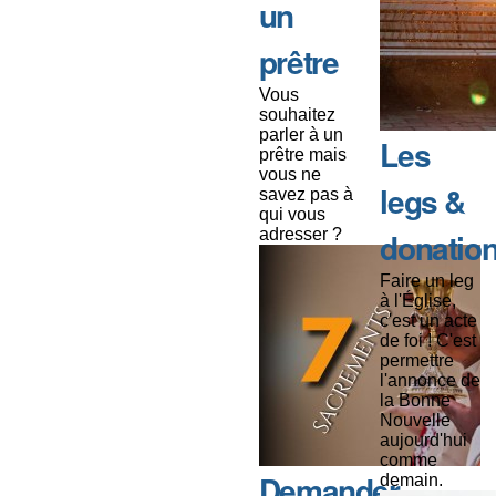
un
prêtre
Vous
souhaitez
parler à un
Les
prêtre mais
vous ne
legs &
savez pas à
qui vous
adresser ?
donatio
Faire un leg
à l'Église,
c'est un acte
de foi ! C'est
permettre
l'annonce de
la Bonne
Nouvelle
aujourd'hui
comme
Demander
demain.