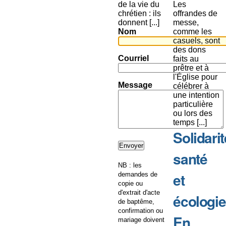
de la vie du
Les
chrétien : ils
offrandes de
donnent [...]
messe,
Nom
comme les
casuels, sont
des dons
Courriel
faits au
prêtre et à
l'Église pour
Message
célébrer à
une intention
particulière
ou lors des
temps [...]
Solidarit
santé
NB : les
et
demandes de
copie ou
d'extrait d'acte
écologie
de baptême,
confirmation ou
En
mariage doivent