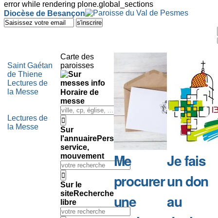
error while rendering plone.global_sections
Outils
Diocèse de Besançon
personnels
Aller
au
contenu.
|
Aller
Carte des
à
Saint Gaétan
paroisses
la
de Thiene
navigation
Lectures de
la Messe
Horaire de
messe
Lectures de
la Messe
Sur
l'annuaire
Personne,
service,
Me
Je fais
mouvement
procurer
un don
Sur le
site
Recherche
une
au
libre