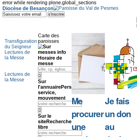
error while rendering plone.global_sections
Outils
Diocèse de Besançon
personnels
Aller
au
contenu.
|
Aller
Carte des
à
Transfiguration
paroisses
la
du Seigneur
navigation
Lectures de
la Messe
Horaire de
messe
Lectures de
la Messe
Sur
l'annuaire
Personne,
service,
Me
Je fais
mouvement
procurer
un don
Sur le
site
Recherche
une
au
libre