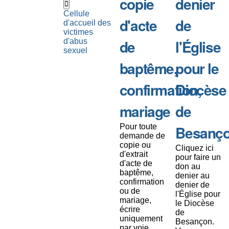
copie
denier
Cellule
d'acte
de
d'accueil des
victimes
de
l'Église
d'abus
sexuel
baptême,
pour le
confirmation,
Diocèse
mariage
de
Pour toute
Besanç
demande de
copie ou
Cliquez ici
d'extrait
pour faire un
d'acte de
don au
baptême,
denier au
confirmation
denier de
ou de
l'Église pour
mariage,
le Diocèse
écrire
de
uniquement
Besançon.
par voie