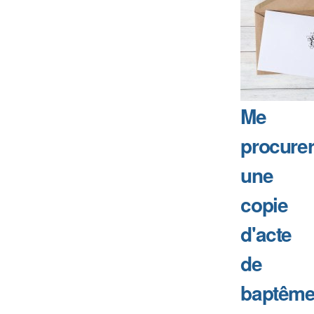
Me
procure
une
copie
d'acte
de
baptême