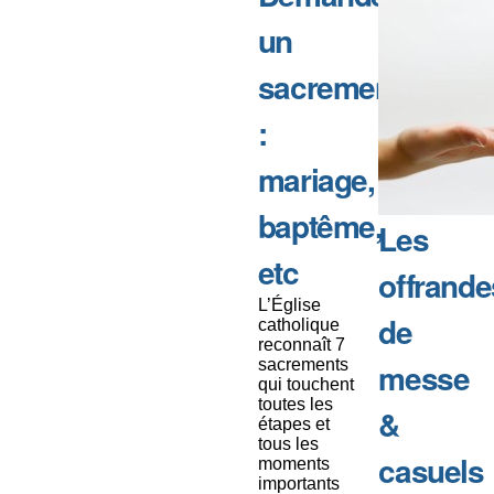
un
sacrement
:
mariage,
baptême,
Les
etc
offrande
L’Église
de
catholique
reconnaît 7
sacrements
messe
qui touchent
toutes les
&
étapes et
tous les
casuels
moments
importants