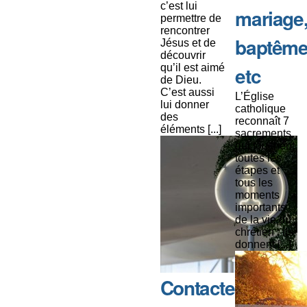
c’est lui
mariage
permettre de
rencontrer
baptême
Jésus et de
découvrir
qu’il est aimé
etc
de Dieu.
C’est aussi
L’Église
lui donner
catholique
des
reconnaît 7
éléments [...]
sacrements
qui touchent
toutes les
étapes et
tous les
moments
importants
de la vie du
chrétien : ils
donnent [...]
Contacter