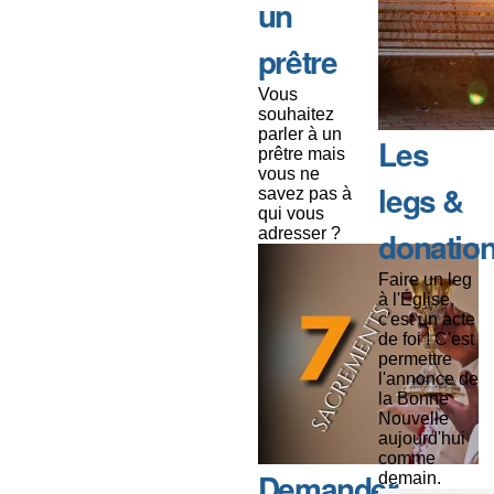
un
prêtre
Vous
souhaitez
parler à un
Les
prêtre mais
vous ne
legs &
savez pas à
qui vous
adresser ?
donatio
Faire un leg
à l'Église,
c'est un acte
de foi ! C'est
permettre
l'annonce de
la Bonne
Nouvelle
aujourd'hui
comme
Demander
demain.