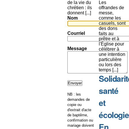
de la vie du
Les
chrétien : ils
offrandes de
donnent [...]
messe,
Nom
comme les
casuels, sont
des dons
Courriel
faits au
prêtre et à
l'Église pour
Message
célébrer à
une intention
particulière
ou lors des
temps [...]
Solidarit
santé
NB : les
et
demandes de
copie ou
d'extrait d'acte
écologie
de baptême,
confirmation ou
En
mariage doivent