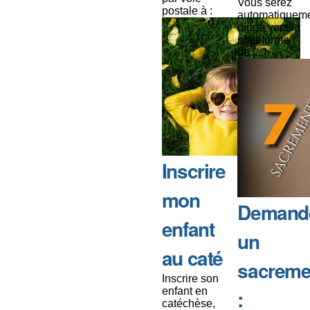
Vous serez
postale à :
automatiquem
dirigé vers la
plateforme
de [...]
Inscrire
mon
Demand
enfant
un
au caté
sacreme
Inscrire son
enfant en
:
catéchèse,