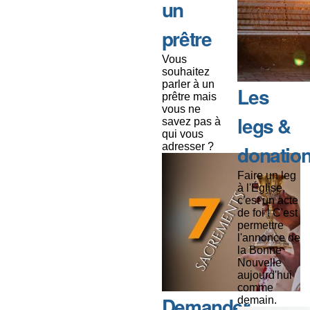
un
prêtre
Vous
souhaitez
parler à un
Les
prêtre mais
vous ne
legs &
savez pas à
qui vous
adresser ?
donatio
Faire un leg
à l'Église,
c'est un acte
de foi ! C'est
permettre
l'annonce de
la Bonne
Nouvelle
aujourd'hui
comme
Demander
demain.