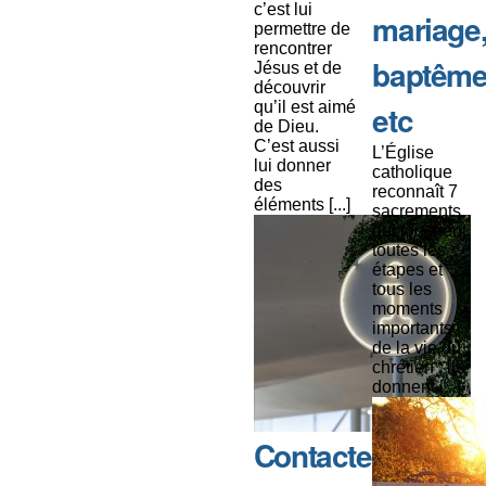
c’est lui
mariage
permettre de
rencontrer
baptême
Jésus et de
découvrir
qu’il est aimé
etc
de Dieu.
C’est aussi
L’Église
lui donner
catholique
des
reconnaît 7
éléments [...]
sacrements
qui touchent
toutes les
étapes et
tous les
moments
importants
de la vie du
chrétien : ils
donnent [...]
Contacter