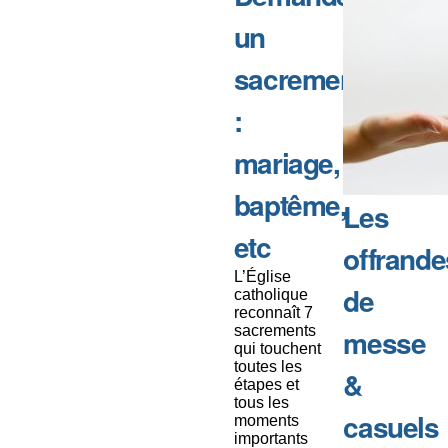
un
sacrement
:
mariage,
baptême,
Les
etc
offrande
L’Église
de
catholique
reconnaît 7
sacrements
messe
qui touchent
toutes les
&
étapes et
tous les
casuels
moments
importants