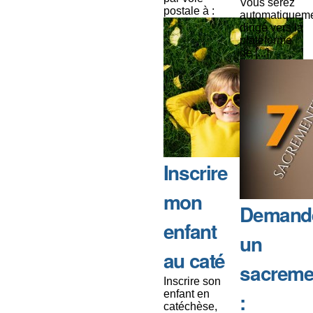
Vous serez
postale à :
automatiquem
dirigé vers la
plateforme
de [...]
Inscrire
mon
Demand
enfant
un
au caté
sacreme
Inscrire son
enfant en
:
catéchèse,