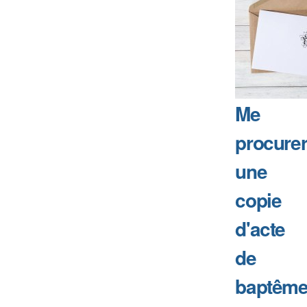
Me
procure
une
copie
d'acte
de
baptême