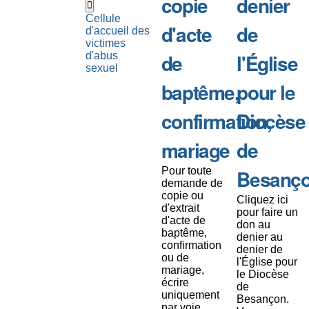
copie
denier
Cellule
d'acte
de
d'accueil des
victimes
de
l'Église
d'abus
sexuel
baptême,
pour le
confirmation,
Diocèse
mariage
de
Pour toute
Besanç
demande de
copie ou
Cliquez ici
d'extrait
pour faire un
d'acte de
don au
baptême,
denier au
confirmation
denier de
ou de
l'Église pour
mariage,
le Diocèse
écrire
de
uniquement
Besançon.
par voie