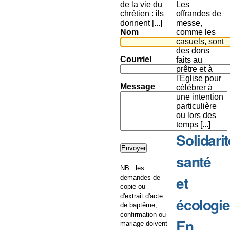
de la vie du
Les
chrétien : ils
offrandes de
donnent [...]
messe,
Nom
comme les
casuels, sont
des dons
Courriel
faits au
prêtre et à
l'Église pour
Message
célébrer à
une intention
particulière
ou lors des
temps [...]
Solidarit
santé
NB : les
et
demandes de
copie ou
d'extrait d'acte
écologie
de baptême,
confirmation ou
En
mariage doivent