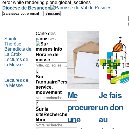
error while rendering plone.global_sections
Outils
Diocèse de Besançon
personnels
Aller
au
contenu.
|
Aller
Carte des
à
Sainte
paroisses
la
Thérèse
navigation
Bénédicte de
La Croix
Horaire de
Lectures de
messe
la Messe
Sur
Lectures de
l'annuaire
Personne,
la Messe
service,
Me
Je fais
mouvement
procurer
un don
Sur le
site
Recherche
une
au
libre