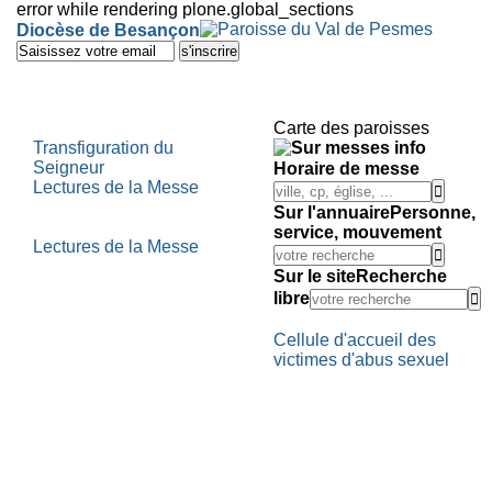
error while rendering plone.global_sections
Outils
Diocèse de Besançon
personnels
Aller
au
contenu.
|
Aller
Carte des paroisses
à
Transfiguration du
la
Seigneur
Horaire de messe
navigation
Lectures de la Messe
Sur l'annuaire
Personne,
service, mouvement
Lectures de la Messe
Sur le site
Recherche
libre
Cellule d'accueil des
victimes d'abus sexuel