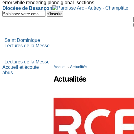
error while rendering plone.global_sections
Outils
Diocèse de Besançon
personnels
Aller
au
contenu.
|
Aller
à
Saint Dominique
la
Lectures de la Messe
navigation
Lectures de la Messe
Accueil et écoute
Accueil
›
Actualités
abus
Actualités