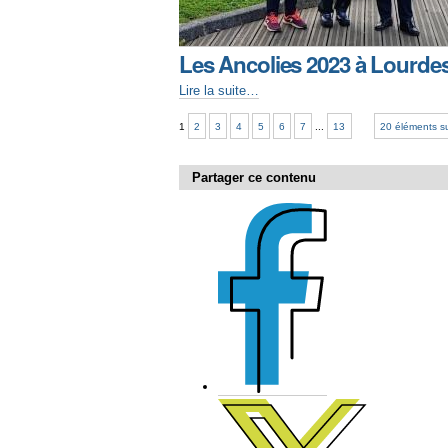
Les Ancolies 2023 à Lourde
Lire la suite…
1
2
3
4
5
6
7
...
13
20 éléments s
Partager ce contenu