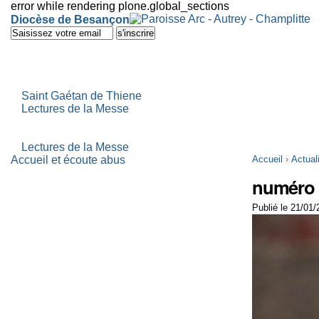
error while rendering plone.global_sections
Outils
Diocèse de Besançon
personnels
Aller
au
contenu.
|
Aller
à
Saint Gaétan de Thiene
la
Lectures de la Messe
navigation
Lectures de la Messe
Accueil et écoute abus
Accueil
›
Actual
numéro 5
Publié le 21/01