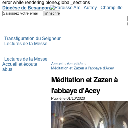
error while rendering plone.global_sections
Outils
Diocèse de Besançon
personnels
Aller
au
contenu.
|
Aller
à
Transfiguration du Seigneur
la
Lectures de la Messe
navigation
Lectures de la Messe
Accueil et écoute
Accueil
›
Actualités
›
Méditation et Zazen à l'abbaye d'Acey
abus
Méditation et Zazen à
l'abbaye d'Acey
Publié le 01/10/2020