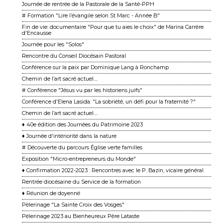
Journée de rentrée de la Pastorale de la Santé-PPH
# Formation "Lire l’évangile selon St Marc - Année B"
Fin de vie: documentaire "Pour que tu aies le choix" de Marina Carrère
d'Encausse
Journée pour les "Solos"
Rencontre du Conseil Diocésain Pastoral
Conférence sur la paix par Dominique Lang à Ronchamp
Chemin de l’art sacré actuel....
# Conférence "Jésus vu par les historiens juifs"
Conférence d'Elena Lasida: "La sobriété, un défi pour la fraternité ?"
Chemin de l’art sacré actuel....
♦ 40e édition des Journées du Patrimoine 2023
♦ Journée d'intériorité dans la nature
# Découverte du parcours Église verte familles
Exposition "Micro-entrepreneurs du Monde"
♦ Confirmation 2022-2023 : Rencontres avec le P. Bazin, vicaire général
Rentrée diocésaine du Service de la formation
♦ Réunion de doyenné
Pèlerinage "La Sainte Croix des Vosges"
Pèlerinage 2023 au Bienheureux Père Lataste