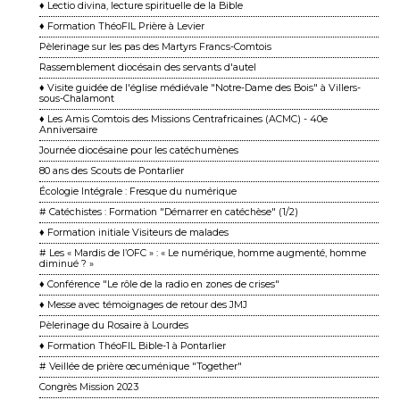
♦ Lectio divina, lecture spirituelle de la Bible
♦ Formation ThéoFIL Prière à Levier
Pèlerinage sur les pas des Martyrs Francs-Comtois
Rassemblement diocésain des servants d'autel
♦ Visite guidée de l'église médiévale "Notre-Dame des Bois" à Villers-
sous-Chalamont
♦ Les Amis Comtois des Missions Centrafricaines (ACMC) - 40e
Anniversaire
Journée diocésaine pour les catéchumènes
80 ans des Scouts de Pontarlier
Écologie Intégrale : Fresque du numérique
# Catéchistes : Formation "Démarrer en catéchèse" (1/2)
♦ Formation initiale Visiteurs de malades
# Les « Mardis de l’OFC » : « Le numérique, homme augmenté, homme
diminué ? »
♦ Conférence "Le rôle de la radio en zones de crises"
♦ Messe avec témoignages de retour des JMJ
Pèlerinage du Rosaire à Lourdes
♦ Formation ThéoFIL Bible-1 à Pontarlier
# Veillée de prière œcuménique "Together"
Congrès Mission 2023