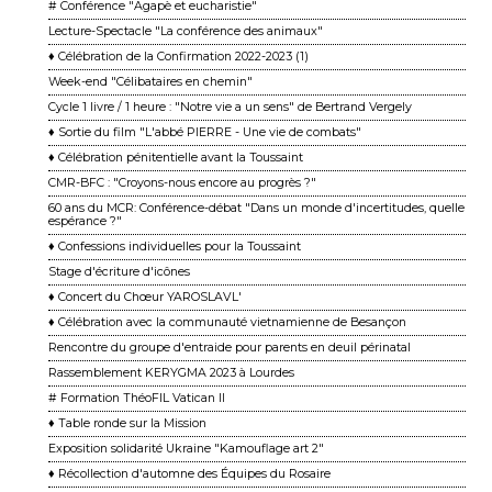
# Conférence "Agapè et eucharistie"
Lecture-Spectacle "La conférence des animaux"
♦ Célébration de la Confirmation 2022-2023 (1)
Week-end "Célibataires en chemin"
Cycle 1 livre / 1 heure : "Notre vie a un sens" de Bertrand Vergely
♦ Sortie du film "L'abbé PIERRE - Une vie de combats"
♦ Célébration pénitentielle avant la Toussaint
CMR-BFC : "Croyons-nous encore au progrès ?"
60 ans du MCR: Conférence-débat "Dans un monde d'incertitudes, quelle
espérance ?"
♦ Confessions individuelles pour la Toussaint
Stage d'écriture d'icônes
♦ Concert du Chœur YAROSLAVL'
♦ Célébration avec la communauté vietnamienne de Besançon
Rencontre du groupe d'entraide pour parents en deuil périnatal
Rassemblement KERYGMA 2023 à Lourdes
# Formation ThéoFIL Vatican II
♦ Table ronde sur la Mission
Exposition solidarité Ukraine "Kamouflage art 2"
♦ Récollection d'automne des Équipes du Rosaire