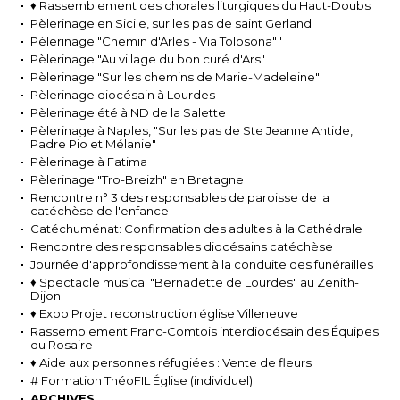
♦ Rassemblement des chorales liturgiques du Haut-Doubs
Pèlerinage en Sicile, sur les pas de saint Gerland
Pèlerinage "Chemin d'Arles - Via Tolosona""
Pèlerinage "Au village du bon curé d'Ars"
Pèlerinage "Sur les chemins de Marie-Madeleine"
Pèlerinage diocésain à Lourdes
Pèlerinage été à ND de la Salette
Pèlerinage à Naples, "Sur les pas de Ste Jeanne Antide,
Padre Pio et Mélanie"
Pèlerinage à Fatima
Pèlerinage "Tro-Breizh" en Bretagne
Rencontre n° 3 des responsables de paroisse de la
catéchèse de l'enfance
Catéchuménat: Confirmation des adultes à la Cathédrale
Rencontre des responsables diocésains catéchèse
Journée d'approfondissement à la conduite des funérailles
♦ Spectacle musical "Bernadette de Lourdes" au Zenith-
Dijon
♦ Expo Projet reconstruction église Villeneuve
Rassemblement Franc-Comtois interdiocésain des Équipes
du Rosaire
♦ Aide aux personnes réfugiées : Vente de fleurs
# Formation ThéoFIL Église (individuel)
ARCHIVES