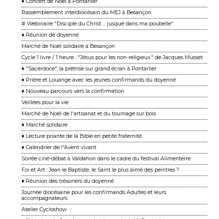
♦ Concert de Noël à Pontarlier
Rassemblement interdiocésain du MEJ à Besançon
# Webinaire "Disciple du Christ ... jusque dans ma poubelle"
♦ Réunion de doyenné
Marché de Noël solidaire à Besançon
Cycle 1 livre / 1 heure : "Jésus pour les non-religieux." de Jacques Musset
♦ "Sacerdoce", la prêtrise sur grand écran à Pontarlier
♦ Prière et Louange avec les jeunes confirmands du doyenné
♦ Nouveau parcours vers la confirmation
Veillées pour la vie
Marché de Noël de l'artisanat et du tournage sur bois
♦ Marché solidaire
♦ Lecture priante de la Bible en petite fraternité
♦ Calendrier de l'Avent vivant
Soirée ciné-débat à Valdahon dans le cadre du festival Alimenterre
Foi et Art : Jean le Baptiste, le Saint le plus aimé des peintres ?
♦ Réunion des trésoriers du doyenné
Journée diocésaine pour les confirmands Adultes et leurs
accompagnateurs
Atelier Cycloshow