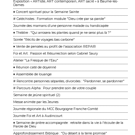
Exposition « ARTiste, ART contemporain, ART sacré » à Baume-les-
Dames
♦ Concert spirituel pour la Semaine Sainte
# Catéchistes : Formation module "Dieu crée par sa parole"
Journée des mamans d’une personne malade ou handicapée
♦ Théâtre : "Qui arrosera les plantes quand je ne serai plus là ?"
Soirée "Récits de voyages bas carbone"
♦ Vente de pensées au profit de l'association REPAIR
Foi et Art : Passion et Résurrection selon Gabriel Saury
Atelier "La Fresque de l'Eau"
♦ Réunion caté de doyenné
♦ Assemblée de louange
# Rencontre personnes séparées, divorcées : "Pardonner, se pardonner"
# Parcours Alpha : Pour prendre soin de votre couple
Semaine de jeûne spirituel (2)
Messe animée par les Jeunes
Journée régionale du MCC Bourgogne Franche-Comté
Journée Foi et Art à Audincourt
♦ Semaine de prière accompagnée : retraite dans la vie à l'écoute de la
Parole de Dieu
Approfondissement Biblique : "Du désert à la terre promise"