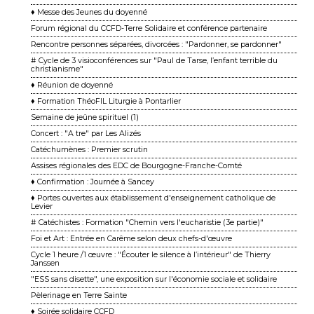
♦ Messe des Jeunes du doyenné
Forum régional du CCFD-Terre Solidaire et conférence partenaire
Rencontre personnes séparées, divorcées : "Pardonner, se pardonner"
# Cycle de 3 visioconférences sur "Paul de Tarse, l’enfant terrible du
christianisme"
♦ Réunion de doyenné
♦ Formation ThéoFIL Liturgie à Pontarlier
Semaine de jeûne spirituel (1)
Concert : "A tre" par Les Alizés
Catéchumènes : Premier scrutin
Assises régionales des EDC de Bourgogne-Franche-Comté
♦ Confirmation : Journée à Sancey
♦ Portes ouvertes aux établissement d'enseignement catholique de
Levier
# Catéchistes : Formation "Chemin vers l'eucharistie (3e partie)"
Foi et Art : Entrée en Carême selon deux chefs-d'œuvre
Cycle 1 heure /1 œuvre : "Écouter le silence à l’intérieur" de Thierry
Janssen
"ESS sans disette", une exposition sur l'économie sociale et solidaire
Pèlerinage en Terre Sainte
♦ Soirée solidaire CCFD