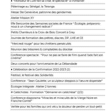
♦ "Monsieur le Curé fait sa crise, le spectacle" à Pontarlier
Pèlerinage au Sénégal, la Teranga
Messe Ste Geneviève, patronne des gendarmes
Atelier Mission XY
97e Rencontre des Semaines sociales de France “ Écologie, préparons-
nous à un changement ra dical !”
Petits Chanteurs à la Croix de Bois: Concert à Gray
Journée de formation des prêtres, diacres, DP, LME et CE
"Mercredi rouge" pour les chrétiens persécutés
Réunion des trésoriers & comptables du diocèse
Conférence-spectacle : "Pour ne pas se faire de film quand l’ado fait son
cinéma"
Deux concerts pour l'anniversaire de La Débandade
♦ Célébration de la Confirmation 2022-2023 (2)
Festisol, le festival des Solidarités
Conférence : "Jean Gaulette, un sculpteur dieppois à l'œuvre dispersée"
Écologie Intégrale : Atelier 2 tonnes
# Catéchistes : Formation "Démarrer en catéchèse" (2/2)
Conférence-diaporama "Miracles et miraculés de la Vierge Noire en
Franche-Comté"
Veillée pour les familles qui ont vécu la douleur de perdre un tout-petit