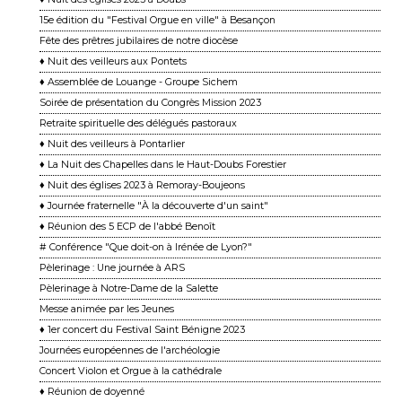
15e édition du "Festival Orgue en ville" à Besançon
Fête des prêtres jubilaires de notre diocèse
♦ Nuit des veilleurs aux Pontets
♦ Assemblée de Louange - Groupe Sichem
Soirée de présentation du Congrès Mission 2023
Retraite spirituelle des délégués pastoraux
♦ Nuit des veilleurs à Pontarlier
♦ La Nuit des Chapelles dans le Haut-Doubs Forestier
♦ Nuit des églises 2023 à Remoray-Boujeons
♦ Journée fraternelle "À la découverte d'un saint"
♦ Réunion des 5 ECP de l'abbé Benoît
# Conférence "Que doit-on à Irénée de Lyon?"
Pèlerinage : Une journée à ARS
Pèlerinage à Notre-Dame de la Salette
Messe animée par les Jeunes
♦ 1er concert du Festival Saint Bénigne 2023
Journées européennes de l'archéologie
Concert Violon et Orgue à la cathédrale
♦ Réunion de doyenné