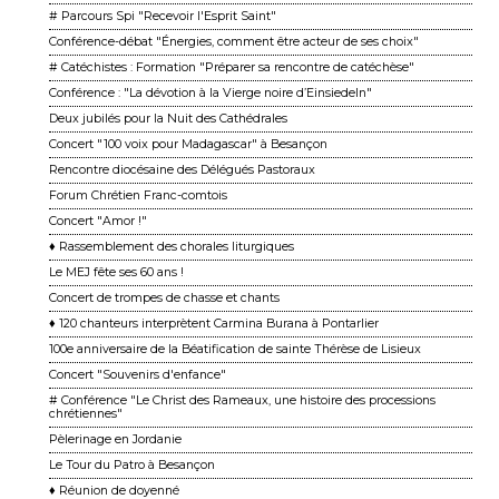
# Parcours Spi "Recevoir l'Esprit Saint"
Conférence-débat "Énergies, comment être acteur de ses choix"
# Catéchistes : Formation "Préparer sa rencontre de catéchèse"
Conférence : "La dévotion à la Vierge noire d’Einsiedeln"
Deux jubilés pour la Nuit des Cathédrales
Concert "100 voix pour Madagascar" à Besançon
Rencontre diocésaine des Délégués Pastoraux
Forum Chrétien Franc-comtois
Concert "Amor !"
♦ Rassemblement des chorales liturgiques
Le MEJ fête ses 60 ans !
Concert de trompes de chasse et chants
♦ 120 chanteurs interprètent Carmina Burana à Pontarlier
100e anniversaire de la Béatification de sainte Thérèse de Lisieux
Concert "Souvenirs d'enfance"
# Conférence "Le Christ des Rameaux, une histoire des processions
chrétiennes"
Pèlerinage en Jordanie
Le Tour du Patro à Besançon
♦ Réunion de doyenné