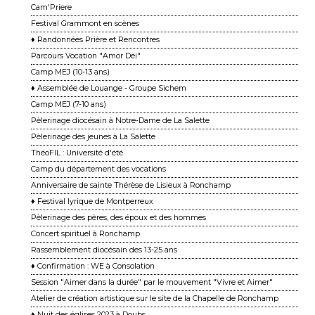
Cam'Priere
Festival Grammont en scènes
♦ Randonnées Prière et Rencontres
Parcours Vocation "Amor Dei"
Camp MEJ (10-13 ans)
♦ Assemblée de Louange - Groupe Sichem
Camp MEJ (7-10 ans)
Pèlerinage diocésain à Notre-Dame de La Salette
Pèlerinage des jeunes à La Salette
ThéoFIL : Université d'été
Camp du département des vocations
Anniversaire de sainte Thérèse de Lisieux à Ronchamp
♦ Festival lyrique de Montperreux
Pèlerinage des pères, des époux et des hommes
Concert spirituel à Ronchamp
Rassemblement diocésain des 13-25 ans
♦ Confirmation : WE à Consolation
Session "Aimer dans la durée" par le mouvement "Vivre et Aimer"
Atelier de création artistique sur le site de la Chapelle de Ronchamp
♦ Nuit des églises 2023 à Doubs