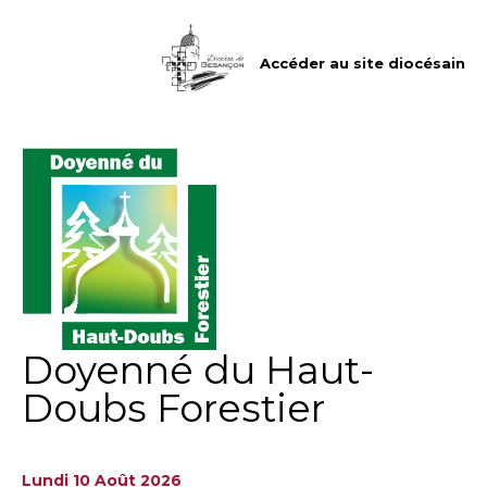
Aller
Outils
au
personnels
contenu.
|
Accéder au site diocésain
Aller
à
la
navigation
Doyenné du Haut-
Doubs Forestier
Lundi 10 Août 2026