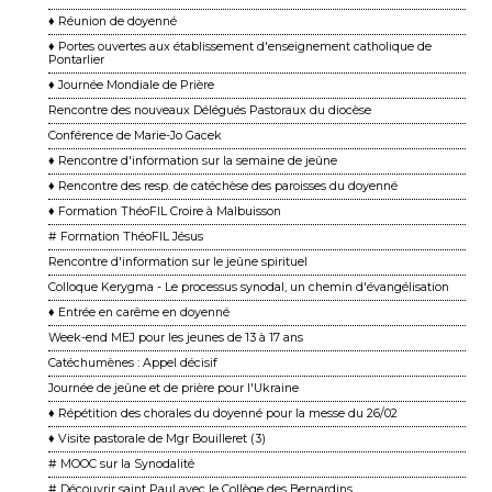
♦ Réunion de doyenné
♦ Portes ouvertes aux établissement d'enseignement catholique de
Pontarlier
♦ Journée Mondiale de Prière
Rencontre des nouveaux Délégués Pastoraux du diocèse
Conférence de Marie-Jo Gacek
♦ Rencontre d'information sur la semaine de jeûne
♦ Rencontre des resp. de catéchèse des paroisses du doyenné
♦ Formation ThéoFIL Croire à Malbuisson
# Formation ThéoFIL Jésus
Rencontre d'information sur le jeûne spirituel
Colloque Kerygma - Le processus synodal, un chemin d'évangélisation
♦ Entrée en carême en doyenné
Week-end MEJ pour les jeunes de 13 à 17 ans
Catéchumènes : Appel décisif
Journée de jeûne et de prière pour l'Ukraine
♦ Répétition des chorales du doyenné pour la messe du 26/02
♦ Visite pastorale de Mgr Bouilleret (3)
# MOOC sur la Synodalité
# Découvrir saint Paul avec le Collège des Bernardins