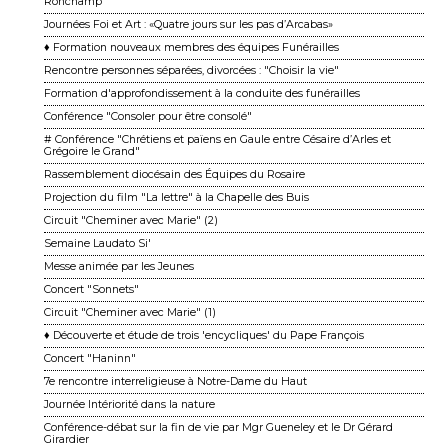
Ronchamp
Journées Foi et Art : «Quatre jours sur les pas d’Arcabas»
♦ Formation nouveaux membres des équipes Funérailles
Rencontre personnes séparées, divorcées : "Choisir la vie"
Formation d'approfondissement à la conduite des funérailles
Conférence "Consoler pour être consolé"
# Conférence "Chrétiens et païens en Gaule entre Césaire d’Arles et
Grégoire le Grand"
Rassemblement diocésain des Équipes du Rosaire
Projection du film "La lettre" à la Chapelle des Buis
Circuit "Cheminer avec Marie" (2)
Semaine Laudato Si'
Messe animée par les Jeunes
Concert "Sonnets"
Circuit "Cheminer avec Marie" (1)
♦ Découverte et étude de trois 'encycliques' du Pape François
Concert "Haninn"
7e rencontre interreligieuse à Notre-Dame du Haut
Journée Intériorité dans la nature
Conférence-débat sur la fin de vie par Mgr Gueneley et le Dr Gérard
Girardier