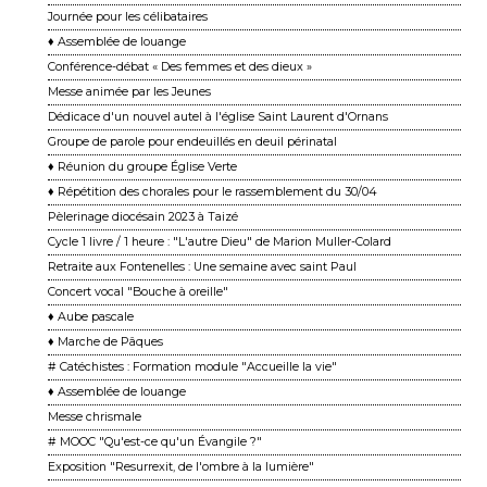
Journée pour les célibataires
♦ Assemblée de louange
Conférence-débat « Des femmes et des dieux »
Messe animée par les Jeunes
Dédicace d'un nouvel autel à l'église Saint Laurent d'Ornans
Groupe de parole pour endeuillés en deuil périnatal
♦ Réunion du groupe Église Verte
♦ Répétition des chorales pour le rassemblement du 30/04
Pèlerinage diocésain 2023 à Taizé
Cycle 1 livre / 1 heure : "L'autre Dieu" de Marion Muller-Colard
Retraite aux Fontenelles : Une semaine avec saint Paul
Concert vocal "Bouche à oreille"
♦ Aube pascale
♦ Marche de Pâques
# Catéchistes : Formation module "Accueille la vie"
♦ Assemblée de louange
Messe chrismale
# MOOC "Qu'est-ce qu'un Évangile ?"
Exposition "Resurrexit, de l'ombre à la lumière"