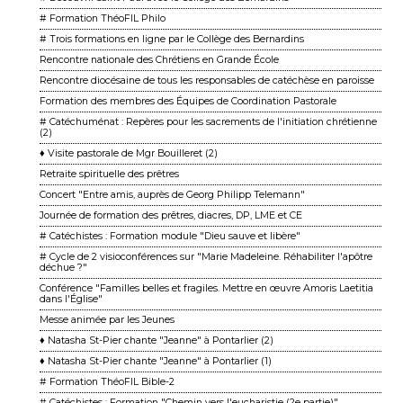
# Formation ThéoFIL Philo
# Trois formations en ligne par le Collège des Bernardins
Rencontre nationale des Chrétiens en Grande École
Rencontre diocésaine de tous les responsables de catéchèse en paroisse
Formation des membres des Équipes de Coordination Pastorale
# Catéchuménat : Repères pour les sacrements de l'initiation chrétienne
(2)
♦ Visite pastorale de Mgr Bouilleret (2)
Retraite spirituelle des prêtres
Concert "Entre amis, auprès de Georg Philipp Telemann"
Journée de formation des prêtres, diacres, DP, LME et CE
# Catéchistes : Formation module "Dieu sauve et libère"
# Cycle de 2 visioconférences sur "Marie Madeleine. Réhabiliter l'apôtre
déchue ?"
Conférence "Familles belles et fragiles. Mettre en œuvre Amoris Laetitia
dans l'Église"
Messe animée par les Jeunes
♦ Natasha St-Pier chante "Jeanne" à Pontarlier (2)
♦ Natasha St-Pier chante "Jeanne" à Pontarlier (1)
# Formation ThéoFIL Bible-2
# Catéchistes : Formation "Chemin vers l'eucharistie (2e partie)"