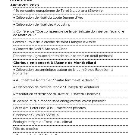
ARCHIVES 2023
46e rencontre européenne de Taizé à Ljubljana (Slovénie)
♦ Célébration de Noël du Lycée Jeanne d'Arc
♦ Célébration de Noël des Augustins
# Conférence "Que comprendre de la généalogie donnée par l’évangile
de Matthieu ?"
Contes autour de la crèche de saint François d'Assise
♦ Concert de Noël à Arc sous Cicon
Rencontre du groupe d'entraide pour parents en deuil périnatal
Glorious en concert à l’Axone de Montbéliard
♦ Célébration œcuménique autour de la Lumière de Bethléem à
Pontarlier
♦ Au théâtre à Pontarlier: "Naitre femme et le devenir"
♦ Célébration de Noël de l’école St Joseph de Pontarlier
Présentation et dédicace du livre d'El'isabeth Chenevez
# Webinaire "Un monde sans énergies fossiles est possible"
Foi et Art : Fêter Noël à la lumière des peintres
Crèches de Gilles JOISSEAUX
Écologie Intégrale : Fresque du climat
Fête du diocèse