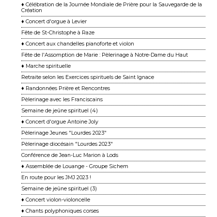
♦ Célébration de la Journée Mondiale de Prière pour la Sauvegarde de la
Création
♦ Concert d'orgue à Levier
Fête de St-Christophe à Raze
♦ Concert aux chandelles pianoforte et violon
Fête de l'Assomption de Marie : Pèlerinage à Notre-Dame du Haut
♦ Marche spirituelle
Retraite selon les Exercices spirituels de Saint Ignace
♦ Randonnées Prière et Rencontres
Pèlerinage avec les Franciscains
Semaine de jeûne spirituel (4)
♦ Concert d'orgue Antoine Joly
Pèlerinage Jeunes "Lourdes 2023"
Pèlerinage diocésain "Lourdes 2023"
Conférence de Jean-Luc Marion à Lods
♦ Assemblée de Louange - Groupe Sichem
En route pour les JMJ 2023 !
Semaine de jeûne spirituel (3)
♦ Concert violon-violoncelle
♦ Chants polyphoniques corses